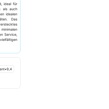
, ideal für
g als auch
en idealen
täten. Das
verstecktes
 minimalen
n Service,
vielfältigen
Buffet und
s Erlebnis
trandvillen
ant
•
9,4