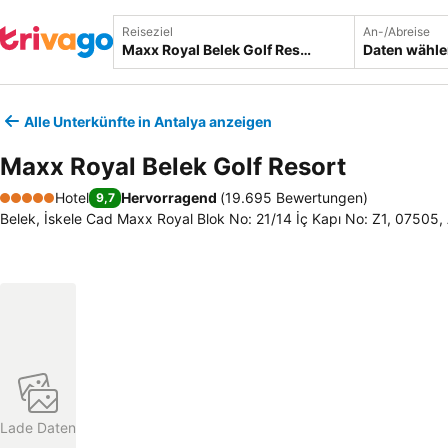
Reiseziel
An-/Abreise
Daten wähl
Alle Unterkünfte in Antalya anzeigen
Maxx Royal Belek Golf Resort
Hotel
Hervorragend
(
19.695 Bewertungen
)
9,7
5 Sterne
Belek, İskele Cad Maxx Royal Blok No: 21/14 İç Kapı No: Z1, 07505, 
Lade Daten