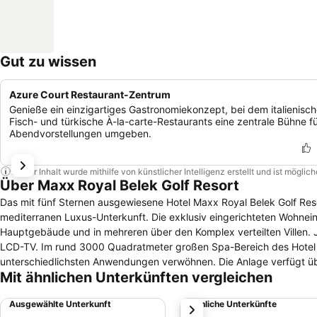
Gut zu wissen
Azure Court Restaurant-Zentrum
Genieße ein einzigartiges Gastronomiekonzept, bei dem italienisch
Fisch- und türkische À-la-carte-Restaurants eine zentrale Bühne f
Abendvorstellungen umgeben.
Dieser Inhalt wurde mithilfe von künstlicher Intelligenz erstellt und ist mögli
Über Maxx Royal Belek Golf Resort
Das mit fünf Sternen ausgewiesene Hotel Maxx Royal Belek Golf Reso
mediterranen Luxus-Unterkunft. Die exklusiv eingerichteten Wohneinheiten des Hotel Maxx Royal Belek Golf Resort befinden sich in dem
Hauptgebäude und in mehreren über den Komplex verteilten Villen.
LCD-TV. Im rund 3000 Quadratmeter großen Spa-Bereich des Hotel Maxx Royal Belek Golf Resort kann man Körper und Seele mit
unterschiedlichsten Anwendungen verwöhnen. Die Anlage verfügt üb
Mit ähnlichen Unterkünften vergleichen
Montgomerie Maxx Royal lädt zu gekonnten Schlägen und der Aquapark Cobra Kingdom zu Wa
ein Buffet-Restaurant, sieben À-la-carte- Restaurants und 15 Bars. 
Ausgewählte Unterkunft
Ähnliche Unterkünfte
weiter
außergewöhnliche Gaumenfreuden bereit. Die archäologische Ausgrabung eines römischen Amphitheaters in Aspendos erreicht man nach einer