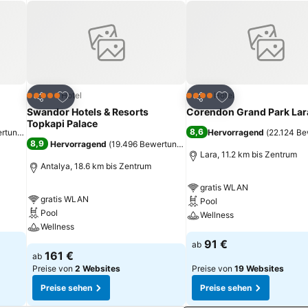
nd Naturpark ist etwa 40 Autominuten entfernt.
ügen
Zu Favoriten hinzufügen
Zu Favoriten hinz
Hotel
Hotel
5 Sterne
4 Sterne
Teilen
Teilen
Swandor Hotels & Resorts
Corendon Grand Park Lar
Topkapi Palace
8,6
ertungen
)
Hervorragend
(
22.124 B
8,9
Hervorragend
(
19.496 Bewertungen
)
Lara, 11.2 km bis Zentrum
Antalya, 18.6 km bis Zentrum
gratis WLAN
gratis WLAN
Pool
Pool
Wellness
Wellness
91 €
ab
161 €
ab
Preise von
2 Websites
Preise von
19 Websites
Preise sehen
Preise sehen