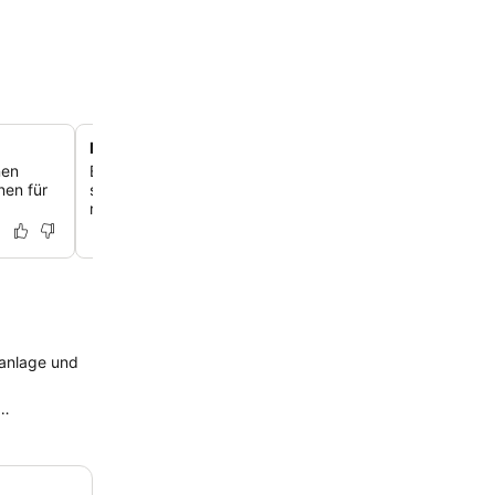
Maxx Royal Spa Zentrum
nen
Entspanne dich in einem traditionellen türkischen Bad o
nen für
spezielle Hautbehandlungen und Massagen in einem wei
ruhigen Wellness-Refugium.
aanlage und
 zudem