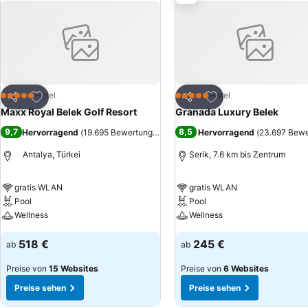
Autofahrt von rund 25 Minuten. Der imposante Kurşunlu Wasserfall u
Zu Favoriten hinzufügen
Zu Favoriten hinzuf
Hotel
Hotel
5 Sterne
5 Sterne
Teilen
Teilen
Maxx Royal Belek Golf Resort
Granada Luxury Belek
9,7
8,5
Hervorragend
(
19.695 Bewertungen
)
Hervorragend
(
23.697 Bew
Antalya, Türkei
Serik, 7.6 km bis Zentrum
gratis WLAN
gratis WLAN
Pool
Pool
Wellness
Wellness
518 €
245 €
ab
ab
Preise von
15 Websites
Preise von
6 Websites
Preise sehen
Preise sehen