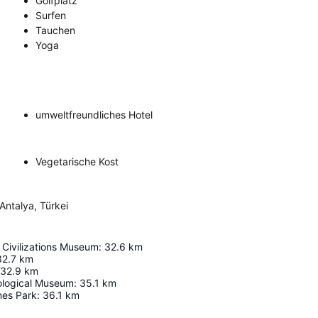
Golfplatz
Surfen
Tauchen
Yoga
umweltfreundliches Hotel
Vegetarische Kost
Antalya, Türkei
 Civilizations Museum
:
32.6
km
32.7
km
32.9
km
ological Museum
:
35.1
km
nes Park
:
36.1
km