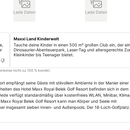
Lade Daten
Lade Daten
Maxxi Land Kinderwelt
e,
Tauche deine Kinder in einen 500 m² großen Club ein, der ei
ür
Dinosaurier-Abenteuerpark, Laser-Tag und altersgerechte Zo
Kleinkinder bis Teenager bietet.
cherweise nicht zu 100 % korrekt.
rt empfängt seine Gäste mit stilvollem Ambiente in der Manier einer
 Jede verfügt standardmäßig über kostenfreies WLAN, Minibar, Klim
er insgesamt sieben Innen- und Außenpools. Der 18-Loch-Golfplatz
sserspaß ein. Für das leibliche Wohl der Gäste sorgen
Eine Patisserie, drei Gourmet-Snack-Bars und ein Chocolatier halten