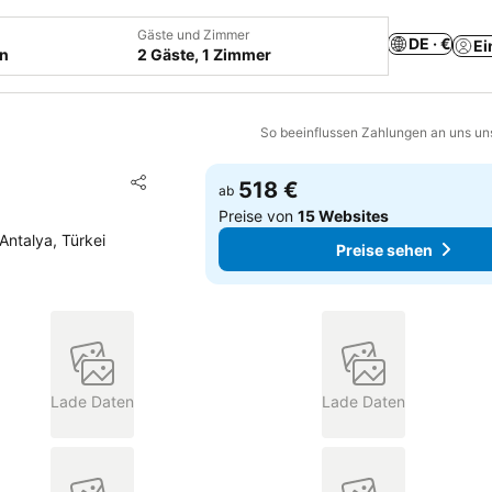
Gäste und Zimmer
DE · €
Ei
en
2 Gäste, 1 Zimmer
So beeinflussen Zahlungen an uns un
Zu Favoriten hinzufügen
518 €
ab
Teilen
Preise von
15 Websites
Antalya, Türkei
Preise sehen
Lade Daten
Lade Daten