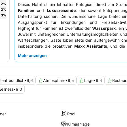
2
%
Dieses Hotel ist ein lebhaftes Refugium direkt am Strand
2
%
Familien
und
Luxusreisende
, die sowohl Entspannun
3
%
Unterhaltung suchen. Die wunderschöne Lage bietet ein
Ausgangspunkt für Erkundungen und Freizeitaktivi
Highlight für Familien ist zweifellos der
Wasserpark
, ein 
Juwel mit umfangreichen Unterhaltungsmöglichkeiten und
Warteschlangen. Gäste loben stets den außergewöhnliche
insbesondere die proaktiven
Maxx Assistants
, und die 
kulinarischen Angebote, darunter ein reichhaltiges 
Mehr anzeigen
exquisite À-la-carte-Optionen. Für ein noch bessere
empfiehlt es sich, eine der geräumigen und modernen
S
zu buchen.
lienfreundlich
•
9,6
Atmosphäre
•
9,5
Lage
•
9,4
Restaur
ellness
•
9,0
mer
Pool
Klimaanlage