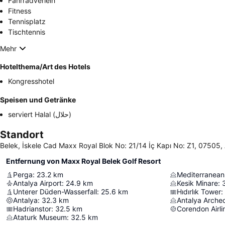
Fahrradverleih
Fitness
Tennisplatz
Tischtennis
Mehr
Hotelthema/Art des Hotels
Kongresshotel
Speisen und Getränke
serviert Halal (حلال)
Standort
Belek, İskele Cad Maxx Royal Blok No: 21/14 İç Kapı No: Z1, 07505, 
Entfernung von Maxx Royal Belek Golf Resort
Perga
:
23.2
km
Mediterranean
Antalya Airport
:
24.9
km
Kesik Minare
:
Unterer Düden-Wasserfall
:
25.6
km
Hıdırlık Tower
:
Antalya
:
32.3
km
Antalya Arche
Hadrianstor
:
32.5
km
Corendon Airli
Ataturk Museum
:
32.5
km