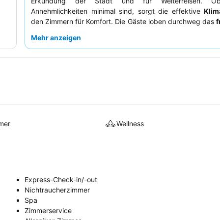
Erkundung der Stadt und für Weiterreisen. O
Annehmlichkeiten minimal sind, sorgt die effektive
Klim
den Zimmern für Komfort. Die Gäste loben durchweg das
f
und hilfsbereite Personal
, das maßgeblich zu einer e
Mehr anzeigen
Atmosphäre beiträgt. Wer Ruhe bevorzugt, sollte ein 
Hofseite anfragen.
mer
Wellness
Express-Check-in/-out
Nichtraucherzimmer
Spa
Zimmerservice