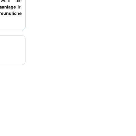
bwohl die
aanlage
in
reundliche
inladenden
Zimmer zur