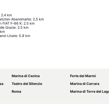
2.4
km
etzten Abendmahls
:
2.5
km
n FIAT F–86 K
:
2.5
km
lle Grazie
:
2.5
km
km
land-Linate
:
5.8
km
Karte vergrößern
Marina di Cecina
Forte dei Marmi
isa
Teatro del Silenzio
Marina di Carrara
Roma
Marina di Torre del Lag