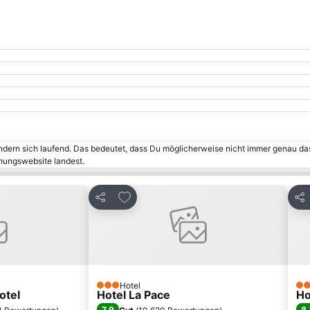
ändern sich laufend. Das bedeutet, dass Du möglicherweise nicht immer genau da
chungswebsite landest.
inzufügen
Zu Favoriten hinzufügen
Teilen
Tei
Hotel
3 Sterne
3 S
otel
Hotel La Pace
Ho
7,9
8,