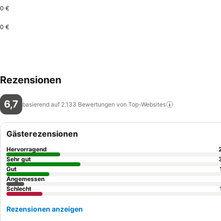
0 €
0 €
Rezensionen
6,7
basierend auf 2.133 Bewertungen von
Top-Websites
Gästerezensionen
Hervorragend
Sehr gut
Gut
Angemessen
Schlecht
Rezensionen anzeigen