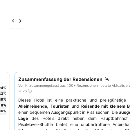
Zusammenfassung der Rezensionen
Von KI zusammengefasst aus 400+ Rezensionen · Letzte Aktualisier
24
%
2026
33
%
19
%
Dieses Hotel ist eine praktische und preisgünstige 
8
%
Alleinreisende
,
Touristen
und
Reisende mit kleinem 
16
%
einen bequemen Ausgangspunkt in Pisa suchen. Die
ausg
Lage
des Hotels direkt neben dem Hauptbahnho
PisaMover-Shuttle bietet eine unübertroffene Anbindu