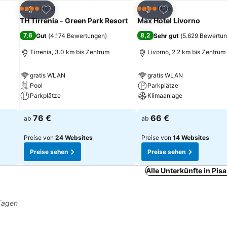
ügen
Zu Favoriten hinzufügen
Zu Favoriten hinz
Hotel
Hotel
4 Sterne
4 Sterne
Teilen
Teilen
TH Tirrenia - Green Park Resort
Max Hotel Livorno
7,6
8,2
Gut
(
4.174 Bewertungen
)
Sehr gut
(
5.629 Bewertu
Tirrenia, 3.0 km bis Zentrum
Livorno, 2.2 km bis Zentrum
gratis WLAN
gratis WLAN
Pool
Parkplätze
Parkplätze
Klimaanlage
Preise sehen
Preise sehen
76 €
66 €
ab
ab
Preise von
24 Websites
Preise von
14 Websites
Preise sehen
Preise sehen
Alle Unterkünfte in Pis
 Tagen