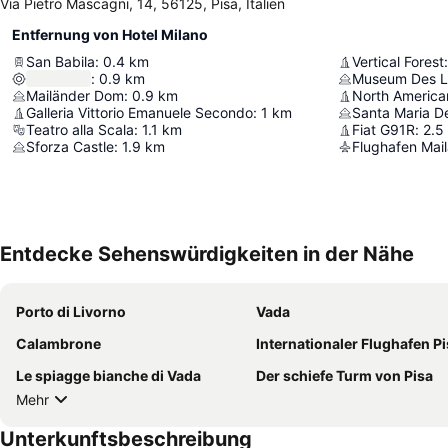
Via Pietro Mascagni, 14, 56125, Pisa, Italien
Entfernung von Hotel Milano
San Babila
:
0.4
km
Vertical Forest
:
:
0.9
km
Museum Des L
Mailänder Dom
:
0.9
km
North America
Galleria Vittorio Emanuele Secondo
:
1
km
Santa Maria De
Teatro alla Scala
:
1.1
km
Fiat G91R
:
2.5
Sforza Castle
:
1.9
km
Flughafen Mai
Entdecke Sehenswürdigkeiten in der Nähe
Porto di Livorno
Vada
Calambrone
Internationaler Flughafen P
Le spiagge bianche di Vada
Der schiefe Turm von Pisa
Mehr
Unterkunftsbeschreibung