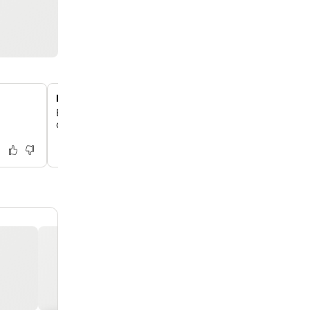
Nähe zum historischen Zentrum
Erkunde Pisas historisches Zentrum, einschließlich des Co
das nur 150 Meter vom Hotel entfernt liegt.