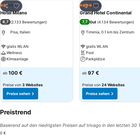
Zu Favoriten hinzufügen
Zu Favoriten hinzuf
Hotel
Hotel
2 Sterne
4 Sterne
Teilen
Teilen
Hotel Milano
Grand Hotel Continental
6,7
7,7
(
2.133 Bewertungen
)
Gut
(
4.134 Bewertungen
)
Pisa, Italien
Tirrenia, 0.1 km bis Zentrum
gratis WLAN
gratis WLAN
Wellness
Pool
Klimaanlage
Parkplätze
Preise sehen
Preise sehen
100 €
97 €
ab
ab
Preise von
3 Websites
Preise von
24 Websites
Preise sehen
Preise sehen
Preistrend
Basierend auf den niedrigsten Preisen auf trivago in den letzten 30
0 €