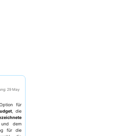
ung: 29 May
Option für
Budget
, die
ezeichnete
f und dem
ng für die