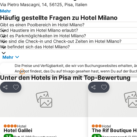
Via Pietro Mascagni, 14, 56125, Pisa, Italien
Mehr
Häufig gestellte Fragen zu Hotel Milano
Gibt es einen Poolbereich im Hotel Milano?
Sind Haustiere im Hotel Milano erlaubt?
Gibt es Parkmöglichkeiten im Hotel Milano?
Wie sind die Check-in und Check-out Zeiten im Hotel Milano?
Wo befindet sich das Hotel Milano?
Mehr
Die Preise und Verfügbarkeit, die wir von Buchungswebsites erhalten, 
Angebot findest, das Du auf trivago gesehen hast, wenn Du auf der Bu
Unter den Hotels in Pisa mit Top-Bewertung
Zu Favoriten hinzufügen
Zu Favoriten h
Teilen
Teilen
Hotel
Hotel
4 Sterne
3 Sterne
Hotel Galilei
The Rif Boutique H
7,5
8,7