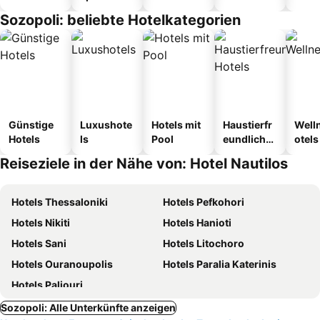
Sozopoli: beliebte Hotelkategorien
Günstige
Luxushote
Hotels mit
Haustierfr
Well
Hotels
ls
Pool
eundliche
otels
Hotels
Reiseziele in der Nähe von: Hotel Nautilos
Hotels Thessaloniki
Hotels Pefkohori
Hotels Nikiti
Hotels Hanioti
Hotels Sani
Hotels Litochoro
Hotels Ouranoupolis
Hotels Paralia Katerinis
Hotels Paliouri
Sozopoli: Alle Unterkünfte anzeigen