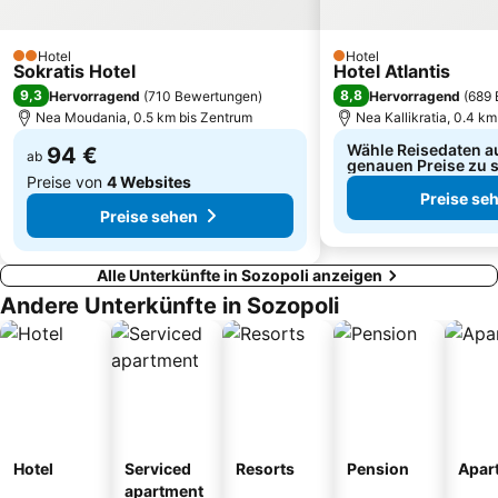
Kriopigi
Potidea
Nea Fokea beach
Nea Krini
Hotel
Hotel
2 Sterne
1 Sterne
Sokratis Hotel
Hotel Atlantis
Stadium PAOK
Galeriusbogen
9,3
8,8
Hervorragend
(
710 Bewertungen
)
Hervorragend
(
689 
Palia Paralia
2nd Walk From St. Sophia and St. Demetrius on Ionos Dragoumi and Beach
Nea Moudania, 0.5 km bis Zentrum
Nea Kallikratia, 0.4 k
Wähle Reisedaten a
94 €
ab
genauen Preise zu 
Preise von
4 Websites
Preise se
Preise sehen
Alle Unterkünfte in Sozopoli anzeigen
Andere Unterkünfte in Sozopoli
Hotel
Serviced
Resorts
Pension
Apar
apartment