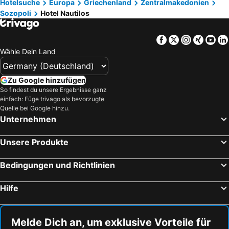
Hotelsuche
Europa
Griechenland
Zentralmakedonien
Sozopoli
Hotel Nautilos
Facebook
Twitter
Instagra
Xing
Yo
Wähle Dein Land
Zu Google hinzufügen
So findest du unsere Ergebnisse ganz
einfach: Füge trivago als bevorzugte
Quelle bei Google hinzu.
Unternehmen
Unsere Produkte
Bedingungen und Richtlinien
Hilfe
Melde Dich an, um exklusive Vorteile für