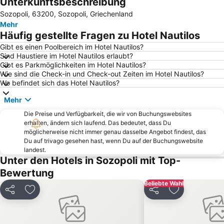
Unterkunftsbeschreibung
Nea Potidaia
Nea Plagia
Sozopoli, 63200, Sozopoli, Griechenland
Afytos Beach
Siviri
Mehr
Chaniotis
Pefkohori Beach
Häufig gestellte Fragen zu Hotel Nautilos
Polychrono beach
Aristoteles Platz
Gibt es einen Poolbereich im Hotel Nautilos?
Sind Haustiere im Hotel Nautilos erlaubt?
Sunshine
Afytos
Gibt es Parkmöglichkeiten im Hotel Nautilos?
Agios Ioannis
1st Walk Beach-White Tower-Fountain-Ayios Dimitrios-Ayia Sofia
Wie sind die Check-in und Check-out Zeiten im Hotel Nautilos?
Wo befindet sich das Hotel Nautilos?
Ladadika Quarter
Kallithea
Mehr
Weisser Turm von Thessaloniki
Limani Paralia Katerini
Die Preise und Verfügbarkeit, die wir von Buchungswebsites
Plastira Kalamaria
Korinos
erhalten, ändern sich laufend. Das bedeutet, dass Du
Nea Skioni
Neoi Epivates
möglicherweise nicht immer genau dasselbe Angebot findest, das
Du auf trivago gesehen hast, wenn Du auf der Buchungswebsite
Possidi
Touzla
landest.
Unter den Hotels in Sozopoli mit Top-
Tsimiski Straße
Egnatia - Thessaloniki
Bewertung
Paralia 1
Waterland
Beliebte Wahl
Psakoudia
Nea Mixaniona seafront
Teilen
Zu Favoriten hinzufügen
Teilen
Zu Favoriten
Gerakini
Strandpromenade
Sani
Fourka