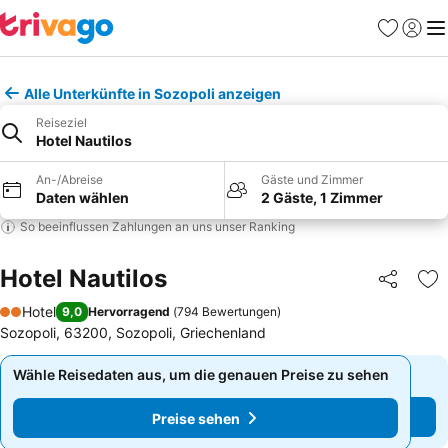
Favoriten
Einlog
Me
Alle Unterkünfte in Sozopoli anzeigen
Reiseziel
Hotel Nautilos
An-/Abreise
Gäste und Zimmer
Daten wählen
2 Gäste, 1 Zimmer
So beeinflussen Zahlungen an uns unser Ranking
Hotel Nautilos
Teilen
Zu
Hotel
9,0
Hervorragend
(
794 Bewertungen
)
2 Sterne
Sozopoli, 63200, Sozopoli, Griechenland
Wähle Reisedaten aus, um die genauen Preise zu sehen
Wähle Reisedaten aus, um die genauen Preise zu sehen
Preise sehen
Preise sehen