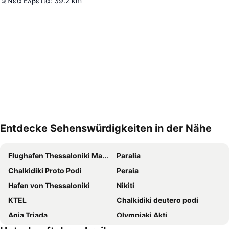
Νέα Ελβετία
:
39.2
km
Entdecke Sehenswürdigkeiten in der Nähe
Karte vergrößern
Flughafen Thessaloniki Macedonia
Paralia
Chalkidiki Proto Podi
Peraia
Hafen von Thessaloniki
Nikiti
KTEL
Chalkidiki deutero podi
Agia Triada
Olympiaki Akti