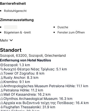
Barrierefreiheit
Rollstuhlgerecht
Zimmerausstattung
Dusche
Bügeleisen & -brett
Fenster zum Öffnen
Mehr
Standort
Sozopoli, 63200, Sozopoli, Griechenland
Entfernung von Hotel Nautilos
Sozopoli
:
1.3
km
Ανοιχτό Θέατρο Νέας Τρίγλιας
:
5.1
km
Tower Of Zografou
:
8
km
Rusty Anchor
:
8.3
km
Kremlino
:
9.1
km
Anthropologisches Museum Petralona Höhle
:
11.1
km
Petralona Höhle
:
11.2
km
Wall Of Kassandreia
:
16.2
km
Olynthos Archaeological Museum
:
16.3
km
Αρχαία και Βυζαντινά τείχη της Ποτίδαιας
:
16.4
km
Flughafen Thessaloniki
:
31.9
km