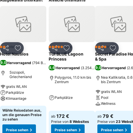
Ausgewählte Unterkunft
Ähnliche Unterkünfte
Hotel
Hotel
Hotel
2 Sterne
5 Sterne
4 Sterne
Teilen
Zu Favoriten hinzufügen
Teilen
Zu Favoriten hinzufügen
Teilen
Zu Favor
Hotel Nautilos
TUI BLUE Lagoon
Secret Paradise Ho
Princess
& Spa
9,0
Hervorragend
(
794 Bewertungen
)
8,6
9,0
Hervorragend
(
3.254 Bewertungen
Hervorragend
)
(
2.
Sozopoli,
Griechenland
Polygyros, 11.0 km bis
Nea Kallikratia, 0.
Zentrum
bis Zentrum
gratis WLAN
gratis WLAN
Parkplätze
Parkplätze
Pool
Klimaanlage
Wellness
Wähle Reisedaten aus,
um die genauen Preise
172 €
79 €
ab
ab
zu sehen
Preise von
8 Websites
Preise von
23 Websi
Preise sehen
Preise sehen
Preise sehen