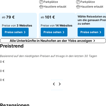
Parkplätze
Parkplätze
Preise sehen
Haustiere erlaubt
Haustiere erlaubt
Preise sehen
Preise sehen
79 €
101 €
Wähle Reisedaten au
ab
ab
um die genauen Prei
zu sehen
Preise von
3 Websites
Preise von
14 Websites
Preise sehen
Preise sehen
Preise sehen
Alle Unterkünfte in Neuhofen an der Ybbs anzeigen
Preistrend
Basierend auf den niedrigsten Preisen auf trivago in den letzten 30 Tagen
0 €
0 €
0 €
Rezensionen