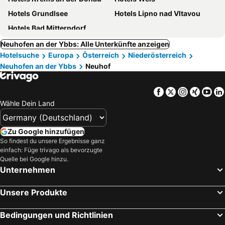
Hotels Grundlsee
Hotels Lipno nad Vltavou
Hotels Bad Mitterndorf
Neuhofen an der Ybbs: Alle Unterkünfte anzeigen
Hotelsuche
Europa
Österreich
Niederösterreich
Neuhofen an der Ybbs
Neuhof
Facebook
Twitter
Instagra
Xing
Yo
Wähle Dein Land
Zu Google hinzufügen
So findest du unsere Ergebnisse ganz
einfach: Füge trivago als bevorzugte
Quelle bei Google hinzu.
Unternehmen
Unsere Produkte
Bedingungen und Richtlinien