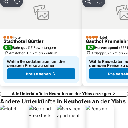
Teilen
Zu Favoriten hinzufügen
Teilen
Zu Favoriten
Hotel
Hotel
3 Sterne
4 Sterne
Stadthotel Gürtler
Gasthof Kremsleh
8,4
8,7
Sehr gut
(
17 Bewertungen
)
Hervorragend
(
552 
Amstetten, 0.1 km bis Zentrum
Ardagger, 2.1 km bis Z
Wähle Reisedaten aus, um die
Wähle Reisedaten a
genauen Preise zu sehen
genauen Preise zu 
Preise sehen
Preise se
Alle Unterkünfte in Neuhofen an der Ybbs anzeigen
Andere Unterkünfte in Neuhofen an der Ybbs