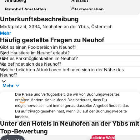
Annaberg
Altstadt
Bahnhof Amstetten
Ötschergräben
Unterkunftsbeschreibung
City Center Amstetten
Schloss Schallaburg
Marktplatz 4, 3364, Neuhofen an der Ybbs, Österreich
Landstraße
Ysperklamm
Mehr
Design Center
Bahnhof St Valentin
Häufig gestellte Fragen zu Neuhof
Stift Sankt Florian
Wachaubad
Gibt es einen Poolbereich im Neuhof?
Sind Haustiere im Neuhof erlaubt?
Kirchberg an der Pielach
Erlebnis & Freizeitanlage Neumarkt
Gibt es Parkmöglichkeiten im Neuhof?
Tierpark Stadt Haag
Bahnhof Perg
Wo befindet sich das Neuhof?
Welche beliebten Attraktionen befinden sich in der Nähe des
Erlaufsee
Basilika Maria Taferl
Neuhof?
Mauthausen Memorial
Gemeindealpe
Mehr
Casino Linz
Techcenter
Die Preise und Verfügbarkeit, die wir von Buchungswebsites
Mariazellerbahn
Bahnhof von Mauthausen
erhalten, ändern sich laufend. Das bedeutet, dass Du
möglicherweise nicht immer genau dasselbe Angebot findest, das
Basilika Mariazell
5 e
Du auf trivago gesehen hast, wenn Du auf der Buchungswebsite
landest.
Wallfahrtsort Mariazell
Pfarrkirche Altenmarkt
Unter den Hotels in Neuhofen an der Ybbs mit
Jagdmärchenpark Hirschalm
Top-Bewertung
Beliebte Wahl