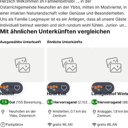
Herzlich Willkommen im Familienbetrieb! ... in der
Ostarrichigemeinde Neuhofen an der Ybbs, mitten im Mostviertel, in
einer intakten Naturlandschaft voller Genüsse und Besonderheiten.
Uns als Familie Luegmayer ist es ein Anliegen, dass all unsere Gäste
individuell betreut werden und sich rundum wohl fühlen. Junior- und
Mit ähnlichen Unterkünften vergleichen
Küchenchef Leopold verwöhnt den Gaumen und interpretiert
österreichische Klassiker raffiniert neu. Die Mädlstruppe organisiert
Ausgewählte Unterkunft
Ähnliche Unterkünfte
Feste und Veranstaltungen liebevoll und ganz persönlich im großen
Saal oder dem romantischem Obstgarten. Seniorchefin Rosi betreut
als gute Seele des Hauses die 36 Gästezimmer und Seniorchef Kurt
ist Ansprechpartner für Fußball-Trainingslager am hauseigenen
Kunstrasenplatz. Und da uns die Kleinsten am allerwichtigsten sind,
werden Kindermenüs und Spielbereiche ganz groß geschrieben!
Hotel
Hotel
Hotel
3 Sterne
4 Sterne
4 Sterne
Teilen
Zu Favoriten hinzufügen
Teilen
Zu Favoriten hinzufügen
Teilen
Zu Favor
Neuhof
Hotel Exel
Landgasthof Wint
7,5
8,6
9,4
Gut
(
155 Bewertungen
)
Hervorragend
(
2.102 Bewertungen
Hervorragend
)
(
98
Neuhofen an der
Amstetten, 0.1 km bis
Ardagger, 1.8 km bi
Ybbs, Österreich
Zentrum
Zentrum
Parkplätze
gratis WLAN
gratis WLAN