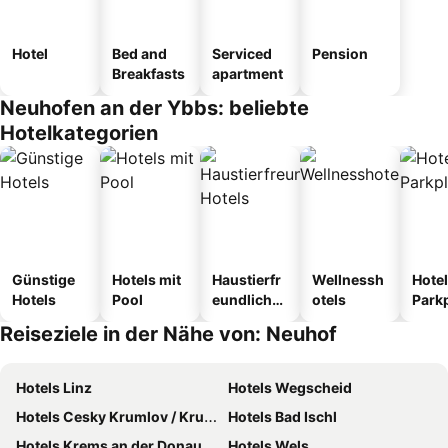
Hotel
Bed and
Serviced
Pension
Breakfasts
apartment
Neuhofen an der Ybbs: beliebte
Hotelkategorien
Günstige
Hotels mit
Haustierfr
Wellnessh
Hotel
Hotels
Pool
eundliche
otels
Park
Hotels
Reiseziele in der Nähe von: Neuhof
Hotels Linz
Hotels Wegscheid
Hotels Cesky Krumlov / Krumau
Hotels Bad Ischl
Hotels Krems an der Donau
Hotels Wels