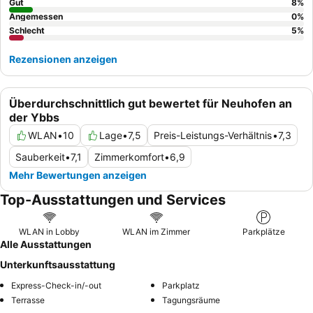
Zimmern oder von außen, die den Komfort beeinträchtigen
Gut
8
%
Angemessen
0
%
können. Um einen reibungslosen Ablauf zu gewährleisten,
Schlecht
5
%
empfiehlt es sich, sich im Voraus mit den digitalen Check-in-
Verfahren vertraut zu machen und die bereitgestellten Online-
Rezensionen anzeigen
oder Telefonkommunikationskanäle für jegliche Unterstützung
während Ihres Aufenthalts zu nutzen. Das Hotel richtet sich an
Gäste, die minimale Interaktion bevorzugen und Wert auf
Überdurchschnittlich gut bewertet für Neuhofen an
Effizienz gegenüber traditionellen Hoteldienstleistungen legen.
der Ybbs
WLAN
•
10
Lage
•
7,5
Preis-Leistungs-Verhältnis
•
7,3
Sauberkeit
•
7,1
Zimmerkomfort
•
6,9
Mehr Bewertungen anzeigen
Top-Ausstattungen und Services
WLAN in Lobby
WLAN im Zimmer
Parkplätze
Alle Ausstattungen
Unterkunftsausstattung
Express-Check-in/-out
Parkplatz
Terrasse
Tagungsräume