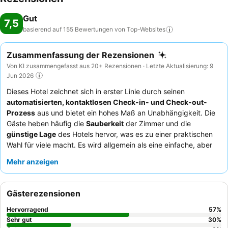
Gut
7,5
basierend auf 155 Bewertungen von
Top-Websites
Zusammenfassung der Rezensionen
Von KI zusammengefasst aus 20+ Rezensionen · Letzte Aktualisierung: 9
Jun 2026
Dieses Hotel zeichnet sich in erster Linie durch seinen
automatisierten, kontaktlosen Check-in- und Check-out-
Prozess
aus und bietet ein hohes Maß an Unabhängigkeit. Die
Gäste heben häufig die
Sauberkeit
der Zimmer und die
günstige Lage
des Hotels hervor, was es zu einer praktischen
Wahl für viele macht. Es wird allgemein als eine einfache, aber
funktionale Unterkunft wahrgenommen, die sich gut für
Mehr anzeigen
Individualreisende
und diejenigen eignet, die einen
unkomplizierten Ort für
Kurzaufenthalte
oder auf der
Durchreise
suchen. Das Fehlen von Personal vor Ort ist zwar ein
Gästerezensionen
definierendes Merkmal, aber die Gäste schätzen die
Unkompliziertheit des Self-Service-Systems. Einige Gäste
Hervorragend
57
%
bemängelten jedoch erhebliche
Geräusche
aus anderen
Sehr gut
30
%