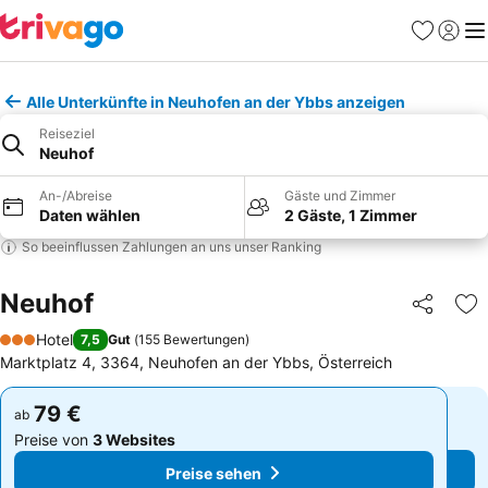
Favoriten
Einlog
Me
Alle Unterkünfte in Neuhofen an der Ybbs anzeigen
Reiseziel
Neuhof
An-/Abreise
Gäste und Zimmer
Daten wählen
2 Gäste, 1 Zimmer
So beeinflussen Zahlungen an uns unser Ranking
Neuhof
Teilen
Zu
Hotel
7,5
Gut
(
155 Bewertungen
)
3 Sterne
Marktplatz 4, 3364, Neuhofen an der Ybbs, Österreich
79 €
79 €
ab
ab
Preise von
3 Websites
Preise von
3 Websites
Preise sehen
Preise sehen