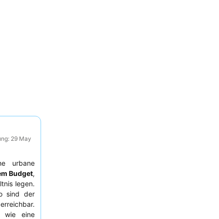
ung: 29 May
che urbane
rem Budget
,
tnis legen.
o sind der
erreichbar.
n wie eine