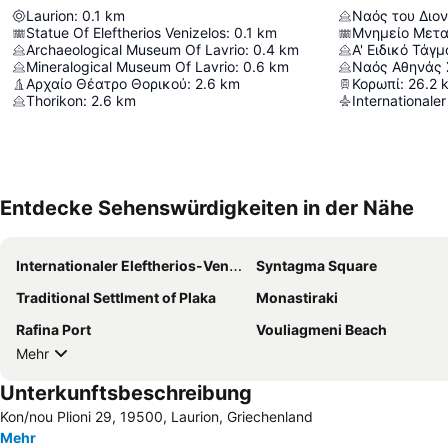
Laurion
:
0.1
km
Ναός του Διο
Statue Of Eleftherios Venizelos
:
0.1
km
Μνημείο Μετ
Archaeological Museum Of Lavrio
:
0.4
km
Α' Ειδικό Τάγμ
Mineralogical Museum Of Lavrio
:
0.6
km
Ναός Αθηνάς 
Αρχαίο Θέατρο Θορικού
:
2.6
km
Κορωπί
:
26.2
Thorikon
:
2.6
km
Internationale
Entdecke Sehenswürdigkeiten in der Nähe
Internationaler Eleftherios-Venizelos-Flughafen Athen
Syntagma Square
Traditional Settlment of Plaka
Monastiraki
Rafina Port
Vouliagmeni Beach
Mehr
Unterkunftsbeschreibung
Kon/nou Plioni 29, 19500, Laurion, Griechenland
Mehr