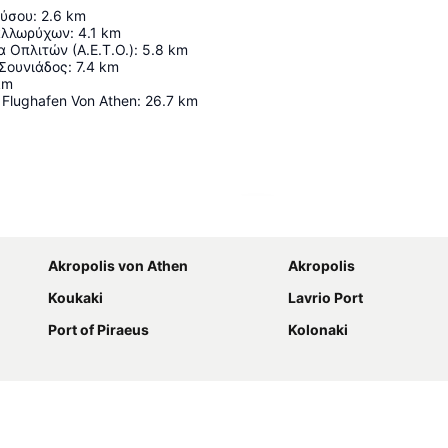
νύσου
:
2.6
km
αλλωρύχων
:
4.1
km
α Οπλιτών (Α.Ε.Τ.Ο.)
:
5.8
km
Σουνιάδος
:
7.4
km
km
r Flughafen Von Athen
:
26.7
km
Karte vergrößern
Akropolis von Athen
Akropolis
Koukaki
Lavrio Port
Port of Piraeus
Kolonaki