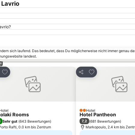
 Lavrio
avrio?
ändern sich laufend. Das bedeutet, dass Du möglicherweise nicht immer genau da
chungswebsite landest.
g
Zu Favoriten hinzufügen
Zu Favoriten hinzuf
en
Teilen
Hotel
Hotel
terne
2 Sterne
kolaki Rooms
Hotel Pantheon
3
7,2
Sehr gut
(
643 Bewertungen
)
(
681 Bewertungen
)
Porto Rafti, 0.0 km bis Zentrum
Markopoulo, 2.4 km bis Zent