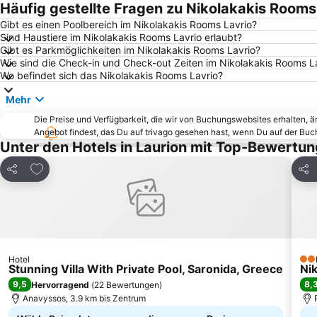
Häufig gestellte Fragen zu Nikolakakis Rooms
Gibt es einen Poolbereich im Nikolakakis Rooms Lavrio?
Sind Haustiere im Nikolakakis Rooms Lavrio erlaubt?
Gibt es Parkmöglichkeiten im Nikolakakis Rooms Lavrio?
Wie sind die Check-in und Check-out Zeiten im Nikolakakis Rooms L
Wo befindet sich das Nikolakakis Rooms Lavrio?
Mehr
Die Preise und Verfügbarkeit, die wir von Buchungswebsites erhalten, 
Angebot findest, das Du auf trivago gesehen hast, wenn Du auf der Bu
Unter den Hotels in Laurion mit Top-Bewertun
Zu Favoriten hinzufügen
Teilen
Teil
Hotel
2 S
Stunning Villa With Private Pool, Saronida, Greece
Ni
9,5
8,
Hervorragend
(
22 Bewertungen
)
Anavyssos, 3.9 km bis Zentrum