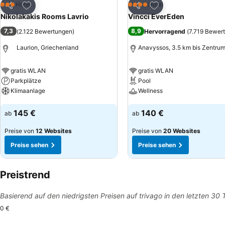
Zu Favoriten hinzufügen
Zu Favoriten hinzuf
Hotel
Hotel
3 Sterne
4 Sterne
Teilen
Teilen
Nikolakakis Rooms Lavrio
Vincci EverEden
7,3
8,9
(
2.122 Bewertungen
)
Hervorragend
(
7.719 Bewer
Laurion, Griechenland
Anavyssos, 3.5 km bis Zentru
gratis WLAN
gratis WLAN
Parkplätze
Pool
Klimaanlage
Wellness
Preise sehen
Preise sehen
145 €
140 €
ab
ab
Preise von
12 Websites
Preise von
20 Websites
Preise sehen
Preise sehen
Preistrend
Basierend auf den niedrigsten Preisen auf trivago in den letzten 30
0 €