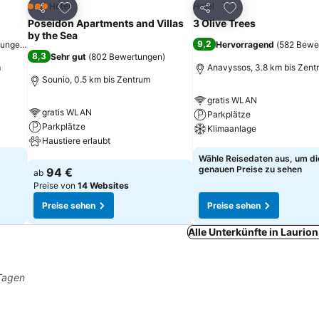
ügen
Zu Favoriten hinzufügen
Zu Favoriten hinz
Hotel
Hotel
3 Sterne
Teilen
Teilen
Poseidon Apartments and Villas
3 Olive Trees
by the Sea
9,2
tungen
)
Hervorragend
(
582 Bewe
8,3
Sehr gut
(
802 Bewertungen
)
m
Anavyssos, 3.8 km bis Zent
Sounio, 0.5 km bis Zentrum
gratis WLAN
gratis WLAN
Parkplätze
Parkplätze
Klimaanlage
Haustiere erlaubt
Preise sehen
Wähle Reisedaten aus, um di
Preise sehen
genauen Preise zu sehen
94 €
ab
Preise von
14 Websites
Preise sehen
Preise sehen
Alle Unterkünfte in Laurio
 Tagen