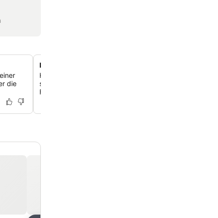
n
Familienfreundliche Mehrbettzimmer
einer
Hier finden auch größere Gruppen Platz: Die Zimmer sind
er die
sieben Gäste ausgelegt und bieten viel Raum für Famili
Freunde, die zusammen reisen.