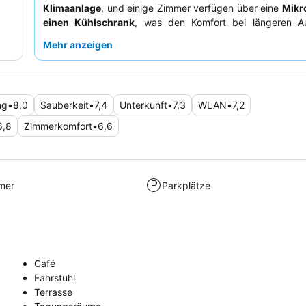
Klimaanlage
, und einige Zimmer verfügen über eine
Mikr
einen Kühlschrank
, was den Komfort bei längeren Au
erhöht. Die Gäste loben durchweg das
freundliche und h
Mehr anzeigen
Personal
, insbesondere das Rezeptionsteam, und sc
vielfältigen Frühstücksoptionen. Für ein ruhigeres Erleb
Gäste ein Zimmer abseits des lebhaften Nachtlebens anfr
ng
•
8,0
Sauberkeit
•
7,4
Unterkunft
•
7,3
WLAN
•
7,2
6,8
Zimmerkomfort
•
6,6
mer
Parkplätze
Café
Fahrstuhl
Terrasse