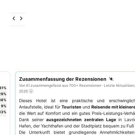
Zusammenfassung der Rezensionen
Von KI zusammengefasst aus 700+ Rezensionen · Letzte Aktualisier
31
%
2026
29
%
18
%
Dieses Hotel ist eine praktische und erschwingli
9
%
Anlaufstelle, ideal für
Touristen
und
Reisende mit kleine
13
%
die Wert auf Komfort und ein gutes Preis-Leistungs-Verhäl
Dank seiner
ausgezeichneten zentralen Lage
in Lavri
Hafen, der Yachthafen und der Stadtplatz bequem zu Fuß 
Die Unterkunft bietet grundlegende Annehmlichkeite