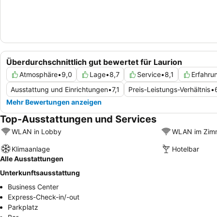
Überdurchschnittlich gut bewertet für Laurion
Atmosphäre
•
9,0
Lage
•
8,7
Service
•
8,1
Erfahru
Ausstattung und Einrichtungen
•
7,1
Preis-Leistungs-Verhältnis
•
Mehr Bewertungen anzeigen
Top-Ausstattungen und Services
WLAN in Lobby
WLAN im Zim
Klimaanlage
Hotelbar
Alle Ausstattungen
Unterkunftsausstattung
Business Center
Express-Check-in/-out
Parkplatz