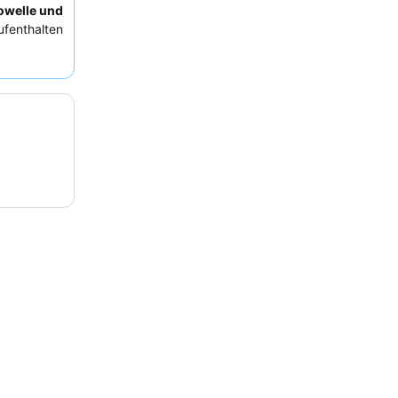
owelle und
fenthalten
ilfsbereite
hätzen die
nis könnten
agen.