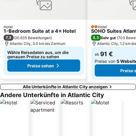
Hotel
Hotel
2 Sterne
1-Bedroom Suite at a 4⭐️ Hotel
SOHO Suites Atlant
7,3
8,3
(
30.635 Bewertungen
)
Sehr gut
(
703 Bewe
Atlantic City, 3.0 km bis Zentrum
Atlantic City, 1.2 km b
Wähle Reisedaten aus, um die
91 €
ab
genauen Preise zu sehen
Preise von
5 Websit
Preise sehen
Preise 
Alle Unterkünfte in Atlantic City anzeigen
Andere Unterkünfte in Atlantic City