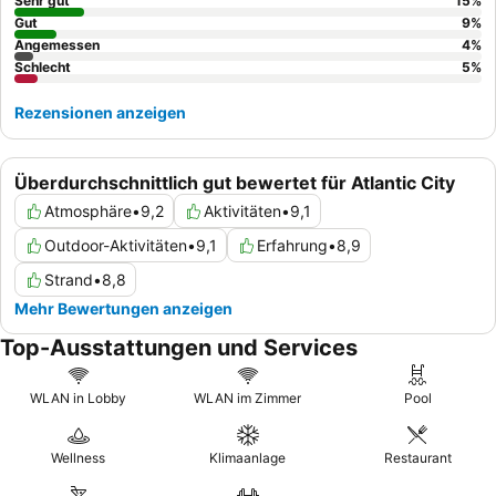
Harper's zum Frühstück erwähnt werden. Für ein noch besseres
Sehr gut
15
%
Erlebnis empfiehlt es sich, ein Zimmer in einer höheren Etage zu
Gut
9
%
Angemessen
4
%
buchen, um die beste Aussicht zu genießen.
Schlecht
5
%
Rezensionen anzeigen
Überdurchschnittlich gut bewertet für Atlantic City
Atmosphäre
•
9,2
Aktivitäten
•
9,1
Outdoor-Aktivitäten
•
9,1
Erfahrung
•
8,9
Strand
•
8,8
Mehr Bewertungen anzeigen
Top-Ausstattungen und Services
WLAN in Lobby
WLAN im Zimmer
Pool
Wellness
Klimaanlage
Restaurant