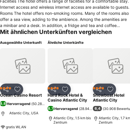
Facilities The hotel offers a range of facilities for a comfortable stay.
Internet access and wireless internet access are available to guests.
Rooms The hotel offers non-smoking rooms. Many of the rooms also
offer a sea view, adding to the ambience. Among the amenities are
a minibar and a desk. In addition, a fridge and tea and coffee
Mit ähnlichen Unterkünften vergleichen
making equipment are available. Each accommodation unit offers
internet access, a telephone, a TV and wireless internet access.
Ausgewählte Unterkunft
Ähnliche Unterkünfte
Each of the bathrooms features a shower, a bathtub and a hairdryer.
Sports/Entertainment The hotel features an outdoor pool. Guests
can recline in the luxurious hot tub and be massaged by the hydro
jets. Leisure options at the hotel also include a spa, a hammam and
massage treatments. Further available options include a casino.. (*
Sorry, this information is not available in the selected language and
is shown in EN)
Hotel
Hotel
Hotel
4 Sterne
4 Sterne
4 Sterne
Teilen
Zu Favoriten hinzufügen
Teilen
Zu Favoriten hinzufügen
Teilen
Zu Favor
Ocean Casino Resort
Hard Rock Hotel &
Showboat Hotel
Casino Atlantic City
Atlantic City
8,8
Hervorragend
(
50.286 Bewertungen
)
8,7
6,4
Hervorragend
(
28.940 Bewertungen
(
30.908 Bewert
)
Atlantic City, USA
Atlantic City, 1.5 km bis
Atlantic City, 1.7 k
Zentrum
Zentrum
gratis WLAN