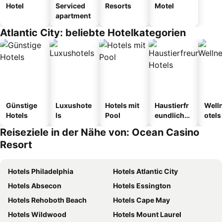
Hotel
Serviced
Resorts
Motel
apartment
Atlantic City: beliebte Hotelkategorien
Günstige
Luxushote
Hotels mit
Haustierfr
Well
Hotels
ls
Pool
eundliche
otels
Hotels
Reiseziele in der Nähe von: Ocean Casino
Resort
Hotels Philadelphia
Hotels Atlantic City
Hotels Absecon
Hotels Essington
Hotels Rehoboth Beach
Hotels Cape May
Hotels Wildwood
Hotels Mount Laurel