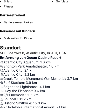
Billard
Golfplatz
Fitness
Barrierefreiheit
Barrierearmes Parken
Reisende mit Kindern
Mahlzeiten für Kinder
Standort
500 Boardwalk, Atlantic City, 08401, USA
Entfernung von Ocean Casino Resort
Atlantic City Aquarium
:
1.6
km
Brighton Park Amphitheater
:
1.6
km
Atlantic City
:
2.1
km
Atlantic City
:
2.2
km
Greek Temple Monument War Memorial
:
3.7
km
Surf Stadium
:
3.9
km
Brigantine Lighthouse
:
4.1
km
Lucy the Elephant
:
9.6
km
9/11 memorial
:
11.1
km
BounceU
:
11.2
km
Historic Smithville
:
15.3
km
Philadelphia International Airport
:
91
km