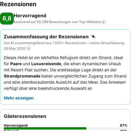
Rezensionen
Hervorragend
8,8
basierend auf 50.286 Bewertungen von
Top-Websites
Zusammenfassung der Rezensionen
Von KI zusammengefasst aus 1.000+ Rezensionen · Letzte Aktualisierung:
29 May 2026
Dieses Hotel ist ein lebhaftes Refugium direkt am Strand, ideal
für
Paare
und
Luxusreisende
, die einen dynamischen Urlaub
mit Resort-Flair suchen. Die erstklassige Lage direkt an der
Strandpromenade
bietet unvergleichlichen Zugang zum Strand
und eine atemberaubende Aussicht auf das Meer. Das Anwesen
verfügt über eine beeindruckende Auswahl an
Annehmlichkeiten, darunter eine
geräumige Casino-Fläche
und
Mehr anzeigen
mehrere
Swimmingpools
, insbesondere eine beheizte
Innen-/Außenoption, die perfekt für alle Jahreszeiten ist. Die
Gäste loben stets das
freundliche und professionelle Personal
Gästerezensionen
und die vielfältigen, hochwertigen
Speisemöglichkeiten
, wobei
besonders die köstlichen Angebote im Ocean Steak, Amada und
Hervorragend
67
%