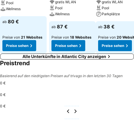
gratis WLAN
gratis WLAN
Pool
Pool
Pool
Wellness
Wellness
Parkplätze
80 €
ab
87 €
38 €
ab
ab
Preise von
21 Websites
Preise von
18 Websites
Preise von
20 Websi
Preise sehen
Preise sehen
Preise sehen
Alle Unterkünfte in Atlantic City anzeigen
Preistrend
Basierend auf den niedrigsten Preisen auf trivago in den letzten 30 Tagen
0 €
0 €
0 €