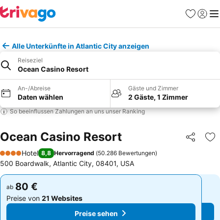
Favoriten
Einlog
Me
Alle Unterkünfte in Atlantic City anzeigen
Reiseziel
Ocean Casino Resort
An-/Abreise
Gäste und Zimmer
Daten wählen
2 Gäste, 1 Zimmer
So beeinflussen Zahlungen an uns unser Ranking
Ocean Casino Resort
Teilen
Zu
Hotel
8,8
Hervorragend
(
50.286 Bewertungen
)
4 Sterne
500 Boardwalk, Atlantic City, 08401, USA
80 €
80 €
ab
ab
Preise von
21 Websites
Preise von
21 Websites
Preise sehen
Preise sehen