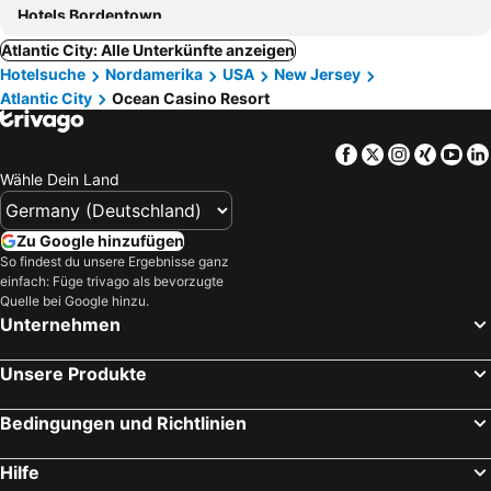
Hotels Bordentown
Atlantic City: Alle Unterkünfte anzeigen
Hotelsuche
Nordamerika
USA
New Jersey
Atlantic City
Ocean Casino Resort
Facebook
Twitter
Instagra
Xing
Yo
Wähle Dein Land
Zu Google hinzufügen
So findest du unsere Ergebnisse ganz
einfach: Füge trivago als bevorzugte
Quelle bei Google hinzu.
Unternehmen
Unsere Produkte
Bedingungen und Richtlinien
Hilfe