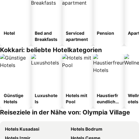
Hotel
Bed and
Serviced
Pension
Apar
Breakfasts
apartment
Kokkari: beliebte Hotelkategorien
Günstige
Luxushote
Hotels mit
Haustierfr
Well
Hotels
ls
Pool
eundliche
otels
Hotels
Reiseziele in der Nähe von: Olympia Village
Hotels Kusadasi
Hotels Bodrum
Hotels Izmir
Hotels Çeşme