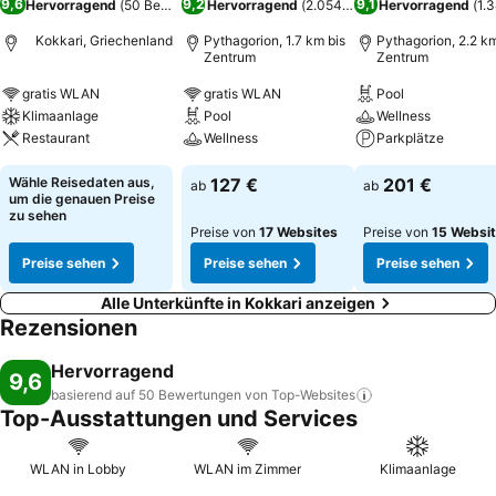
9,6
9,2
9,1
Hervorragend
(
50 Bewertungen
Hervorragend
)
(
2.054 Bewertungen
Hervorragend
)
(
1.
Kokkari, Griechenland
Pythagorion, 1.7 km bis
Pythagorion, 2.2 km
Zentrum
Zentrum
gratis WLAN
gratis WLAN
Pool
Klimaanlage
Pool
Wellness
Restaurant
Wellness
Parkplätze
Wähle Reisedaten aus,
127 €
201 €
ab
ab
um die genauen Preise
zu sehen
Preise von
17 Websites
Preise von
15 Websi
Preise sehen
Preise sehen
Preise sehen
Alle Unterkünfte in Kokkari anzeigen
Rezensionen
Hervorragend
9,6
basierend auf 50 Bewertungen von
Top-Websites
Top-Ausstattungen und Services
WLAN in Lobby
WLAN im Zimmer
Klimaanlage