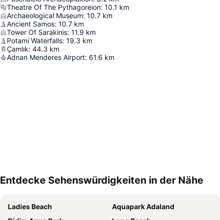
Theatre Of The Pythagoreion
:
10.1
km
Archaeological Museum
:
10.7
km
Ancient Samos
:
10.7
km
Tower Of Sarakinis
:
11.9
km
Potami Waterfalls
:
19.3
km
Çamlık
:
44.3
km
Adnan Menderes Airport
:
61.6
km
Entdecke Sehenswürdigkeiten in der Nähe
Karte vergrößern
Ladies Beach
Aquapark Adaland