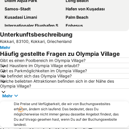
Didim Aqua Park
Long Beach
Samos-Stadt
Hafen von Kuşadası
Kusadasi Limani
Palm Beach
Internationaler Flughafen Samos
Ephesus
Unterkunftsbeschreibung
Altstadt von Kuşadası
Pythagorio
Kokkari, 83100, Kokkari, Griechenland
Tsamadou
Gumuldur Public Beach
Mehr
Akarca Beach
Limnionas
Häufig gestellte Fragen zu Olympia Village
Kustur Beach
Teos marina
Gibt es einen Poolbereich im Olympia Village?
Sind Haustiere im Olympia Village erlaubt?
Pefkos
Votsalakia
Gibt es Parkmöglichkeiten im Olympia Village?
Buyuk Akkum Beach
Lemonakia
Wo befindet sich das Olympia Village?
Welche beliebten Attraktionen befinden sich in der Nähe des
Balos
Green Beach
Olympia Village?
Psili Ammos
Cukuralti Public Beach
Mehr
Diamond Beach - Gold Beach
Freiheit und Frieden
Die Preise und Verfügbarkeit, die wir von Buchungswebsites
Efes Müzesi
Long Beach Aqualand
erhalten, ändern sich laufend. Das bedeutet, dass Du
möglicherweise nicht immer genau dasselbe Angebot findest, das
Glicorisa
Doganbey Omur Beldesi Beach
Du auf trivago gesehen hast, wenn Du auf der Buchungswebsite
landest.
Soke Harikalar Diyari
Agios Konstantinos