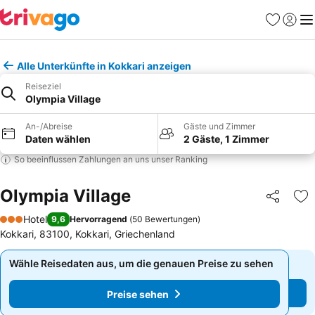
Favoriten
Einlog
Me
Alle Unterkünfte in Kokkari anzeigen
Reiseziel
Olympia Village
An-/Abreise
Gäste und Zimmer
Daten wählen
2 Gäste, 1 Zimmer
So beeinflussen Zahlungen an uns unser Ranking
Olympia Village
Teilen
Zu
Hotel
9,6
Hervorragend
(
50 Bewertungen
)
3 Sterne
Kokkari, 83100, Kokkari, Griechenland
Wähle Reisedaten aus, um die genauen Preise zu sehen
Wähle Reisedaten aus, um die genauen Preise zu sehen
Preise sehen
Preise sehen