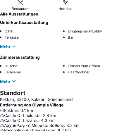
Restaurant
Hotelbar
Alle Ausstattungen
Unterkunftsausstattung
Café
Eingangshalle/Lobby
Terrasse
Bar
Mehr
Zimmerausstattung
Dusche
Fenster zum Öffnen
Fernseher
Haartrockner
Mehr
Standort
Kokkari, 83100, Kokkari, Griechenland
Entfernung von Olympia Village
Kokkari
:
0.1
km
Castle Of Loulouda
:
2.8
km
Castle Of Lazarou
:
4.3
km
Αρχαιολογικό Μουσείο Βαθέος
:
8.2
km
Paschaleio Archaeoplakion
:
8.2
km