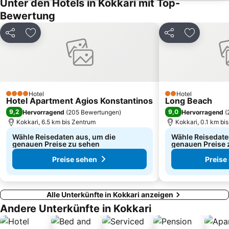
Unter den Hotels in Kokkari mit Top-
Söke novoda
14 Evler Public Beach
Bewertung
Setur Kusadasi Marina
Pithagoras o Samios
Teilen
Zu Favoriten hinzufügen
Teilen
Zu Favori
Klaros
Camlik Tren Garı
Kerveli
Dilek-Yarımadası-Büyük-Menderes-Deltası-Nationalpark
Keramidou
Ephesus Museum
Orta Mahalle Public Beach
Meryemana The Virgin Mary's House
Hotel
Hotel
4 Sterne
Kasidi
Milet
2 Sterne
Hotel Apartment Agios Konstantinos
Long Beach
9,2
9,0
Hervorragend
(
205 Bewertungen
)
Hervorragend
(
Vourliotes
Altstadt Ano Vathi
Kokkari, 6.5 km bis Zentrum
Kokkari, 0.1 km bi
Wähle Reisedaten aus, um die
Wähle Reisedate
genauen Preise zu sehen
genauen Preise 
Preise sehen
Preise
Alle Unterkünfte in Kokkari anzeigen
Andere Unterkünfte in Kokkari