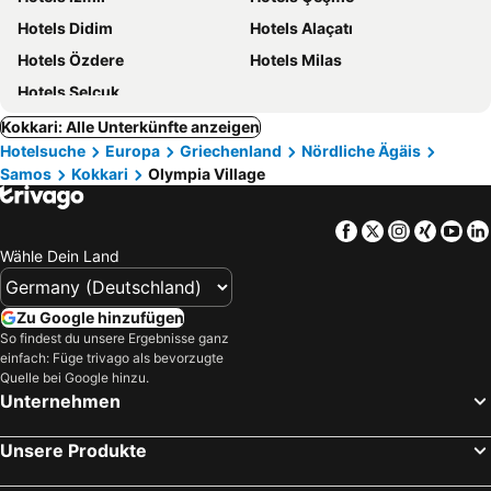
Hotels Didim
Hotels Alaçatı
Hotels Özdere
Hotels Milas
Hotels Selçuk
Kokkari: Alle Unterkünfte anzeigen
Hotelsuche
Europa
Griechenland
Nördliche Ägäis
Samos
Kokkari
Olympia Village
Facebook
Twitter
Instagra
Xing
Yo
Wähle Dein Land
Zu Google hinzufügen
So findest du unsere Ergebnisse ganz
einfach: Füge trivago als bevorzugte
Quelle bei Google hinzu.
Unternehmen
Unsere Produkte