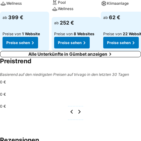
Pool
Wellness
Klimaanlage
Wellness
Preise sehen
Preise sehen
399 €
62 €
ab
ab
Preise sehen
252 €
ab
Preise von
1 Website
Preise von
8 Websites
Preise von
22 Websi
Preise sehen
Preise sehen
Preise sehen
Alle Unterkünfte in Gümbet anzeigen
Preistrend
Basierend auf den niedrigsten Preisen auf trivago in den letzten 30 Tagen
0 €
0 €
0 €
Rezensionen