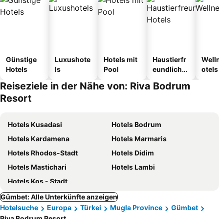
Günstige
Luxushote
Hotels mit
Haustierfr
Well
Hotels
ls
Pool
eundliche
otels
Hotels
Reiseziele in der Nähe von: Riva Bodrum
Resort
Hotels Kusadasi
Hotels Bodrum
Hotels Kardamena
Hotels Marmaris
Hotels Rhodos-Stadt
Hotels Didim
Hotels Mastichari
Hotels Lambi
Hotels Kos - Stadt
Gümbet: Alle Unterkünfte anzeigen
Hotelsuche
Europa
Türkei
Mugla Province
Gümbet
Riva Bodrum Resort