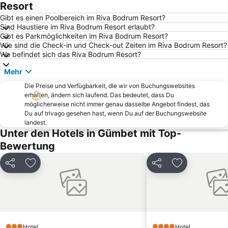
Bodrum Castle
Mavisehir
Resort
Kardamena
D-Marin Turgutreis Marina
Gibt es einen Poolbereich im Riva Bodrum Resort?
Sind Haustiere im Riva Bodrum Resort erlaubt?
Gumbet Beach
Kiyikislacik
Gibt es Parkmöglichkeiten im Riva Bodrum Resort?
Wie sind die Check-in und Check-out Zeiten im Riva Bodrum Resort?
Marina Yacht Club
Lambi Strand
Wo befindet sich das Riva Bodrum Resort?
Yalikavak Public Beach
D-Marin Didim Marina
Mehr
Kumbahce Public Beach
Marina Kos
Die Preise und Verfügbarkeit, die wir von Buchungswebsites
3. Koy Public Beach
Paradise Beach
erhalten, ändern sich laufend. Das bedeutet, dass Du
möglicherweise nicht immer genau dasselbe Angebot findest, das
Golturkbuku Coast
Massouri
Du auf trivago gesehen hast, wenn Du auf der Buchungswebsite
Turgutreis Gunbatimi Public Beach
Tam Tam Strand
landest.
Unter den Hotels in Gümbet mit Top-
Karaincir Beach
D-Marin Turgutreis
Bewertung
Traditional Settlement of Pserimos
Cokertme
Taslik Public Beach
Ortakent Public Beach
Teilen
Zu Favoriten hinzufügen
Teilen
Zu Favoriten
Kizilbuk
Camel beach
Unterwassermuseum Bodrum
Aquapark Bodrum
Bodrum Bus Terminal
Fantasia
Kantouni
Kumluk Public Beach
Hotel
Hotel