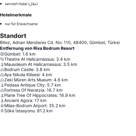
serviert Halal (حلال)
Hotelmerkmale
nur für Erwachsene
Standort
Bitez, Adnan Menderes Cd. No: 110, 48400, Gümbet, Türkei
Entfernung von Riva Bodrum Resort
Gümbet
:
1.6
km
Theatre At Halicarnassus
:
3.4
km
Mausoleum At Halicarnassus
:
3.5
km
Bodrum Castle
:
3.8
km
Aya Nikola Kilisesi
:
4
km
Zeki Müren Arts Mueum
:
4.6
km
Pedasa Antique City
:
5.7
km
Fortress Of Neratzia
:
16.7
km
Plane Tree Of Hippocrates
:
16.9
km
Ancient Agora
:
17
km
Milas–Bodrum Airport
:
35.2
km
Söke İstasyonu
:
81.2
km