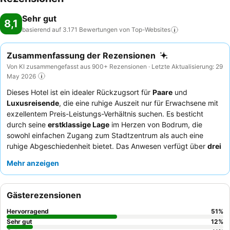
Sehr gut
8,1
basierend auf 3.171 Bewertungen von
Top-Websites
Zusammenfassung der Rezensionen
Von KI zusammengefasst aus 900+ Rezensionen · Letzte Aktualisierung: 29
May 2026
Dieses Hotel ist ein idealer Rückzugsort für
Paare
und
Luxusreisende
, die eine ruhige Auszeit nur für Erwachsene mit
exzellentem Preis-Leistungs-Verhältnis suchen. Es besticht
durch seine
erstklassige Lage
im Herzen von Bodrum, die
sowohl einfachen Zugang zum Stadtzentrum als auch eine
ruhige Abgeschiedenheit bietet. Das Anwesen verfügt über
drei
separate Swimmingpools
, die viel Raum zur Entspannung
Mehr anzeigen
bieten. Gäste loben durchweg das
außergewöhnliche Personal
und den Service
sowie das
reichhaltige Frühstücksbuffet
mit
seinen vielfältigen und köstlichen Optionen. Für ein wirklich
Gästerezensionen
verwöhnendes Erlebnis sollten Sie ein Zimmer mit eigenem Pool
buchen, um eine atemberaubende Aussicht und mehr
Hervorragend
51
%
Privatsphäre zu genießen.
Sehr gut
12
%