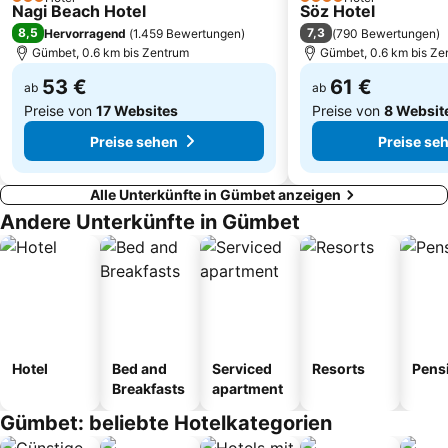
3 Sterne
4 Sterne
Nagi Beach Hotel
Söz Hotel
Kalimera
Rabbit Island
8,5
7,3
Hervorragend
(
1.459 Bewertungen
)
(
790 Bewertungen
)
Gümbet, 0.6 km bis Zentrum
Gümbet, 0.6 km bis Ze
53 €
61 €
ab
ab
Preise von
17 Websites
Preise von
8 Websit
Preise sehen
Preise se
Alle Unterkünfte in Gümbet anzeigen
Andere Unterkünfte in Gümbet
Hotel
Bed and
Serviced
Resorts
Pens
Breakfasts
apartment
Gümbet: beliebte Hotelkategorien