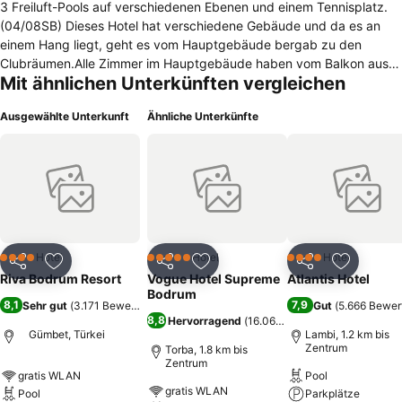
3 Freiluft-Pools auf verschiedenen Ebenen und einem Tennisplatz.
(04/08SB) Dieses Hotel hat verschiedene Gebäude und da es an
einem Hang liegt, geht es vom Hauptgebäude bergab zu den
Clubräumen.Alle Zimmer im Hauptgebäude haben vom Balkon aus
Mit ähnlichen Unterkünften vergleichen
Blick auf das wunderschöne Meer. Alle Zimmer haben Teppich,
Klimaanlage, Satelliten-TV, Direktwahltelefon und Minibar. Die
Ausgewählte Unterkunft
Ähnliche Unterkünfte
Badezimmer haben Dusche, Telefon und Haartrockner.Die Lobby ist
mittelgroß mit Marmorboden und einigen Sitzbereichen.600 meter
from seaside, 2 kilometer from Gumbet center, 5 kilometer from
Bodrum center, 41 kilometer from Airport.4 km zum Stadtzentrum
40 km zum nächstgelegenen Flughafen (milas) 4 km zum
nächstgelegenen Bahnhof (bodrum)
Hotel
Hotel
Hotel
4 Sterne
5 Sterne
4 Sterne
Teilen
Zu Favoriten hinzufügen
Teilen
Zu Favoriten hinzufügen
Teilen
Zu Favor
Riva Bodrum Resort
Vogue Hotel Supreme
Atlantis Hotel
Bodrum
8,1
7,9
Sehr gut
(
3.171 Bewertungen
)
Gut
(
5.666 Bewer
8,8
Hervorragend
(
16.069 Bewertungen
)
Gümbet, Türkei
Lambi, 1.2 km bis
Zentrum
Torba, 1.8 km bis
Zentrum
gratis WLAN
Pool
gratis WLAN
Pool
Parkplätze