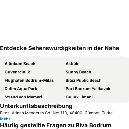
Entdecke Sehenswürdigkeiten in der Nähe
Karte vergrößern
Altinkum Beach
Akbük
Guvenrcinlik
Sunny Beach
Flughafen Bodrum-Milas
Bitez Public Beach
Didim Aqua Park
Port Bodrum Yalikavak
Strand von Mamari
Gulluk Limani
Unterkunftsbeschreibung
Tigaki
Hafen von Kos
Bitez, Adnan Menderes Cd. No: 110, 48400, Gümbet, Türkei
Gundogan Public Beach
Bodrum Port
Mehr
Kefalos Beach
Internationaler Flughafen Kos-Hippokrates
Häufig gestellte Fragen zu Riva Bodrum