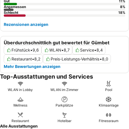
Gut
11
%
Angemessen
8
%
Schlecht
18
%
Rezensionen anzeigen
Überdurchschnittlich gut bewertet für Gümbet
Frühstück
•
9,6
WLAN
•
8,7
Service
•
8,4
Restaurant
•
8,2
Preis-Leistungs-Verhältnis
•
8,0
Mehr Bewertungen anzeigen
Top-Ausstattungen und Services
WLAN in Lobby
WLAN im Zimmer
Pool
Wellness
Parkplätze
Klimaanlage
Restaurant
Hotelbar
Fitnessraum
Alle Ausstattungen