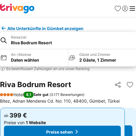
Favoriten
Einlog
Me
Alle Unterkünfte in Gümbet anzeigen
Reiseziel
Riva Bodrum Resort
An-/Abreise
Gäste und Zimmer
Daten wählen
2 Gäste, 1 Zimmer
So beeinflussen Zahlungen an uns unser Ranking
Riva Bodrum Resort
Teilen
Zu
Hotel
8,1
Sehr gut
(
3.171 Bewertungen
)
4 Sterne
Bitez, Adnan Menderes Cd. No: 110, 48400, Gümbet, Türkei
399 €
399 €
ab
ab
Preise von
1 Website
Preise von
1 Website
Preise sehen
Preise sehen