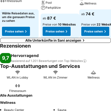
Fitnessraum
Pool
Wellness
Parkplätze
Wähle Reisedaten aus,
74 €
ab
um die genauen Preise
87 €
ab
zu sehen
Preise von
10 Websites
Preise von
22 Websi
Preise sehen
Preise sehen
Preise sehen
Alle Unterkünfte in Sani anzeigen
Rezensionen
Hervorragend
9,7
basierend auf 1.201 Bewertungen von
Top-Websites
Top-Ausstattungen und Services
WLAN in Lobby
WLAN im Zimmer
Wellness
Fitnessraum
Alle Ausstattungen
Wellness
Beauty Center
Sauna