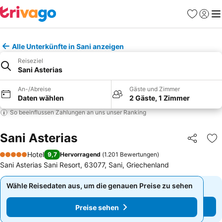
Favoriten
Einlog
Me
Alle Unterkünfte in Sani anzeigen
Reiseziel
Sani Asterias
An-/Abreise
Gäste und Zimmer
Daten wählen
2 Gäste, 1 Zimmer
So beeinflussen Zahlungen an uns unser Ranking
Sani Asterias
Teilen
Zu
Hotel
9,7
Hervorragend
(
1.201 Bewertungen
)
5 Sterne
Sani Asterias Sani Resort, 63077, Sani, Griechenland
Wähle Reisedaten aus, um die genauen Preise zu sehen
Wähle Reisedaten aus, um die genauen Preise zu sehen
Preise sehen
Preise sehen