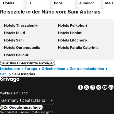
Hotels
ls
Pool
eundliche
otels
Hotels
Reiseziele in der Nähe von: Sani Asterias
Hotels Thessaloniki
Hotels Pefkohori
Hotels Nikiti
Hotels Hanioti
Hotels Sani
Hotels Litochoro
Hotels Ouranoupolis
Hotels Paralia Katerinis
Hotels Paliouri
Sani: Alle Unterkünfte anzeigen
Hotelsuche
Europa
Griechenland
Zentralmakedonien
Sani
Sani Asterias
Facebook
Twitter
Instagra
Xing
Yo
Wähle Dein Land
Zu Google hinzufügen
So findest du unsere Ergebnisse ganz