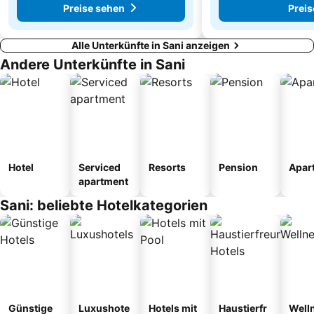
Preise sehen
Preis
Alle Unterkünfte in Sani anzeigen
Andere Unterkünfte in Sani
Hotel
Serviced
Resorts
Pension
Apar
apartment
Sani: beliebte Hotelkategorien
Günstige
Luxushote
Hotels mit
Haustierfr
Well