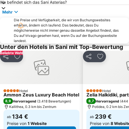
Wo befindet sich das Sani Asterias?
Gerakini
Strandpromenade
Mehr
Sani
Fourka
Die Preise und Verfügbarkeit, die wir von Buchungswebsites
Kriopigi
Nea Fokea beach
erhalten, ändern sich laufend. Das bedeutet, dass Du
Potidea
Elia 2
möglicherweise nicht immer genau dasselbe Angebot findest, das
Du auf trivago gesehen hast, wenn Du auf der Buchungswebsite
Paradisos
Elani
landest.
Unter den Hotels in Sani mit Top-Bewertung
Kalogria Beach
Livrochio
Beliebte Wahl
Polis Convention Center
Zeus
Teilen
Zu Favoriten hinzufügen
Teilen
Zu Favoriten
Chanioti 3
Porto Karras 1
Sani Marina
Panagia Vourvourou
Bousoulas
Elaionas
Haniotis Melathron
Loutra
Hotel
Hotel
5 Sterne
5 Sterne
Ammon Zeus Luxury Beach Hotel
Zelia Halkidiki, par
Marina Porto Carras
Paralia Koviou
8,9
8,7
Hervorragend
(
3.418 Bewertungen
)
Hervorragend
(
444
Ormos Panagias
Porto Karras 2
Kallithea, 0.3 km bis Zentrum
Potidea, 0.2 km bis Ze
Potamos
Historical Settlement of Arnaia
134 €
239 €
ab
ab
Preise von
1 Website
Preise von
8 Websit