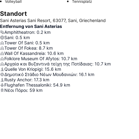
Volleyball
Tennisplatz
Standort
Sani Asterias Sani Resort, 63077, Sani, Griechenland
Entfernung von Sani Asterias
Amphitheatron
:
0.2
km
Sani
:
0.5
km
Tower Of Sani
:
0.5
km
Tower Of Fokea
:
8.7
km
Wall Of Kassandreia
:
10.6
km
Folklore Museum Of Afytos
:
10.7
km
Αρχαία και Βυζαντινά τείχη της Ποτίδαιας
:
10.7
km
Quelle Von Kriopigi
:
15.6
km
Δημοτικό Στάδιο Νέων Μουδανιών
:
16.1
km
Rusty Anchor
:
17.3
km
Flughafen Thessaloniki
:
54.9
km
Νέοι Πόροι
:
59
km