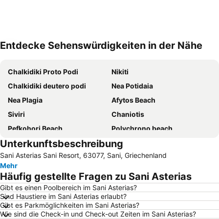
Entdecke Sehenswürdigkeiten in der Nähe
Karte vergrößern
Chalkidiki Proto Podi
Nikiti
Chalkidiki deutero podi
Nea Potidaia
Nea Plagia
Afytos Beach
Siviri
Chaniotis
Pefkohori Beach
Polychrono beach
Unterkunftsbeschreibung
Karidi Beach
Sunshine
Sani Asterias Sani Resort, 63077, Sani, Griechenland
Afytos
Lagomandra
Mehr
Neos Marmaras
Porto Carras Grand Resort Golf Club
Häufig gestellte Fragen zu Sani Asterias
Agios Ioannis
Kallithea
Gibt es einen Poolbereich im Sani Asterias?
Sind Haustiere im Sani Asterias erlaubt?
Nea Skioni
Possidi
Gibt es Parkmöglichkeiten im Sani Asterias?
Waterland
Psakoudia
Wie sind die Check-in und Check-out Zeiten im Sani Asterias?