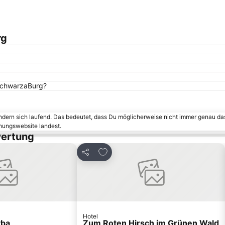
rg
 SchwarzaBurg?
ändern sich laufend. Das bedeutet, dass Du möglicherweise nicht immer genau da
chungswebsite landest.
wertung
n hinzufügen
Zu Favoriten hinzufügen
Teilen
Hotel
yba
Zum Roten Hirsch im Grünen Wald