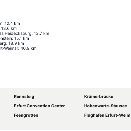
m
:
12.4
km
13.6
km
ss Heidecksburg
:
13.7
km
nstein
:
15.1
km
erg
:
18.9
km
urt-Weimar
:
40.9
km
Karte vergrößern
Rennsteig
Krämerbrücke
Erfurt Convention Center
Hohenwarte-Stausee
Feengrotten
Flughafen Erfurt-Weim