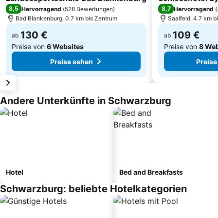
8,5
8,7
Hervorragend
(
528 Bewertungen
)
Hervorragend
(
Bad Blankenburg, 0.7 km bis Zentrum
Saalfeld, 4.7 km b
130 €
109 €
ab
ab
Preise von
6 Websites
Preise von
8 Web
Preise sehen
Preise
Andere Unterkünfte in Schwarzburg
Hotel
Bed and Breakfasts
Schwarzburg: beliebte Hotelkategorien