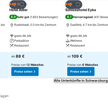
ügen
Zu Favoriten hinzufügen
Zu Favoriten hinz
Hotel
Hotel
3 Sterne
3 Sterne
Teilen
Teilen
Hotel Adler
Schlosshotel Eyba
8,0
8,7
Sehr gut
(
1.653 Bewertungen
)
Hervorragend
(
451 Bewe
 bis
Rudolstadt, 0.0 km bis Zentrum
Saalfeld, 4.7 km bis Zentru
gratis WLAN
gratis WLAN
Parkplätze
Wellness
Restaurant
Restaurant
Preise sehen
Preise sehen
88 €
109 €
ab
ab
Preise von
13 Websites
Preise von
8 Websites
Preise sehen
Preise sehen
Alle Unterkünfte in Schwarzburg
 Tagen