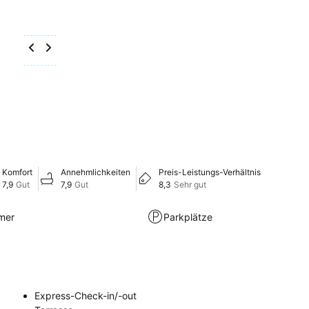
Komfort
Annehmlichkeiten
Preis-Leistungs-Verhältnis
7,9
Gut
7,9
Gut
8,3
Sehr gut
mer
Parkplätze
Express-Check-in/-out