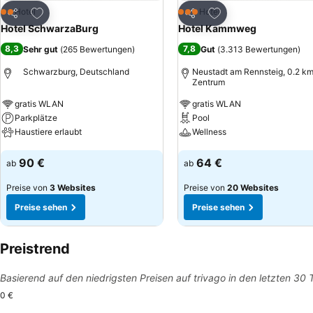
Zu Favoriten hinzufügen
Zu Favoriten hinzuf
Hotel
Hotel
2 Sterne
3 Sterne
Teilen
Teilen
Hotel SchwarzaBurg
Hotel Kammweg
8,3
7,8
Sehr gut
(
265 Bewertungen
)
Gut
(
3.313 Bewertungen
)
Schwarzburg, Deutschland
Neustadt am Rennsteig, 0.2 km
Zentrum
gratis WLAN
gratis WLAN
Parkplätze
Pool
Haustiere erlaubt
Wellness
Preise sehen
Preise sehen
90 €
64 €
ab
ab
Preise von
3 Websites
Preise von
20 Websites
Preise sehen
Preise sehen
Preistrend
Basierend auf den niedrigsten Preisen auf trivago in den letzten 30
0 €