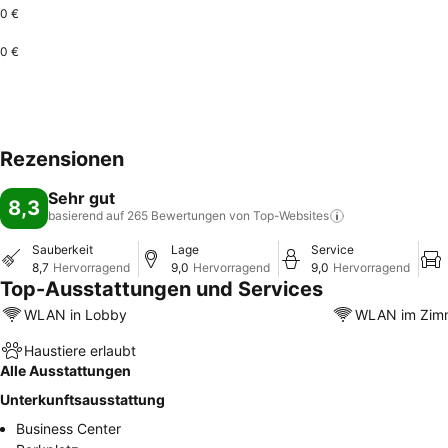
0 €
0 €
Rezensionen
Sehr gut
8,3
basierend auf 265 Bewertungen von
Top-Websites
Sauberkeit
Lage
Service
8,7
Hervorragend
9,0
Hervorragend
9,0
Hervorragend
Top-Ausstattungen und Services
WLAN in Lobby
WLAN im Zim
Haustiere erlaubt
Alle Ausstattungen
Unterkunftsausstattung
Business Center