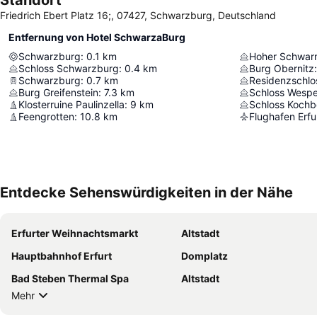
Standort
Friedrich Ebert Platz 16;, 07427, Schwarzburg, Deutschland
Entfernung von Hotel SchwarzaBurg
Schwarzburg
:
0.1
km
Hoher Schwar
Schloss Schwarzburg
:
0.4
km
Burg Obernitz
:
Schwarzburg
:
0.7
km
Residenzschlo
Burg Greifenstein
:
7.3
km
Schloss Wespe
Klosterruine Paulinzella
:
9
km
Schloss Kochb
Feengrotten
:
10.8
km
Flughafen Erf
Entdecke Sehenswürdigkeiten in der Nähe
Erfurter Weihnachtsmarkt
Altstadt
Hauptbahnhof Erfurt
Domplatz
Bad Steben Thermal Spa
Altstadt
Mehr