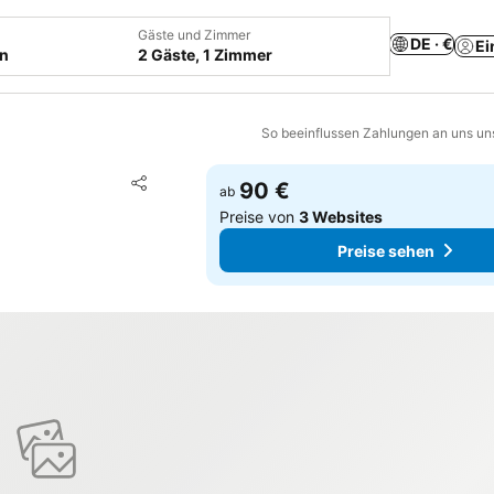
Gäste und Zimmer
DE · €
Ei
en
2 Gäste, 1 Zimmer
So beeinflussen Zahlungen an uns un
Zu Favoriten hinzufügen
90 €
ab
Teilen
Preise von
3 Websites
Preise sehen