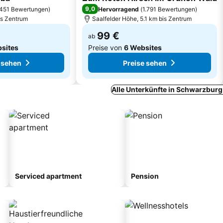
9,0
451 Bewertungen
)
Hervorragend
(
1.791 Bewertungen
)
is Zentrum
Saalfelder Höhe, 5.1 km bis Zentrum
99 €
ab
sites
Preise von
6 Websites
 sehen
Preise sehen
Alle Unterkünfte in Schwarzburg
Serviced apartment
Pension