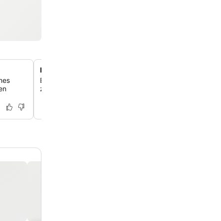
Direkter Zugang zu Wander- und Radwegen
ines
Entdecke die malerische Region Schwarzburg mit dire
en
zu zahlreichen Wander- und Radwegen direkt vor der Ho