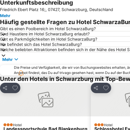
Unterkunftsbeschreibung
Friedrich Ebert Platz 16;, 07427, Schwarzburg, Deutschland
Mehr
Häufig gestellte Fragen zu Hotel SchwarzaBu
Gibt es einen Poolbereich im Hotel SchwarzaBurg?
Sind Haustiere im Hotel SchwarzaBurg erlaubt?
Gibt es Parkmöglichkeiten im Hotel SchwarzaBurg?
Wo befindet sich das Hotel SchwarzaBurg?
Welche beliebten Attraktionen befinden sich in der Nähe des Hotel
Mehr
Die Preise und Verfügbarkeit, die wir von Buchungswebsites erhalten, 
Angebot findest, das Du auf trivago gesehen hast, wenn Du auf der Bu
Unter den Hotels in Schwarzburg mit Top-Be
Zu Favoriten hinzufügen
Zu Favorite
Teilen
Teilen
Hotel
Hotel
3 Sterne
3 Sterne
Landessportschule Bad Blankenburg
Schlosshotel E