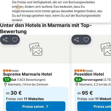
Μedieval city of Rhodes
Atlantis Waterpark
Die Preise und Verfügbarkeit, die wir von Buchungswebsites
erhalten, ändern sich laufend. Das bedeutet, dass Du
Taslik Public Beach
Faliraki Wasserpark
möglicherweise nicht immer genau dasselbe Angebot findest, das
Kizilbuk
Castellum
Du auf trivago gesehen hast, wenn Du auf der Buchungswebsite
landest.
Hospiz St Katharina
Grand Bazzar
Unter den Hotels in Marmaris mit Top-
Mersin Limani
Mugla Bus Terminal
Bewertung
Rhodes City Tour
Bordubet
Teilen
Zu Favoriten hinzufügen
Teilen
Zu Favoriten
Dalyanağzı
Mandráki
Kumluk Public Beach
Netsel Marina Marmaris
Pedi
Kon Tiki
Insel Symi - One day Cruise
Kotekli
Hotel
Hotel
Burg von Marmaris
Kaunos
3 Sterne
4 Sterne
Supreme Marmaris Hotel
Poseidon Hotel
7,5
8,6
Gut
(
1.823 Bewertungen
)
Hervorragend
(
3.75
Marmaris, 1.6 km bis Zentrum
Marmaris, 2.2 km bis 
30 €
95 €
ab
ab
Preise von
11 Websites
Preise von
11 Websi
Preise sehen
Preise se