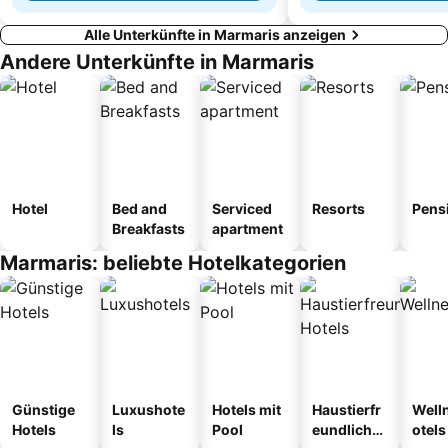
Alle Unterkünfte in Marmaris anzeigen
Andere Unterkünfte in Marmaris
Hotel
Bed and
Serviced
Resorts
Pens
Breakfasts
apartment
Marmaris: beliebte Hotelkategorien
Günstige
Luxushote
Hotels mit
Haustierfr
Well
Hotels
ls
Pool
eundliche
otels