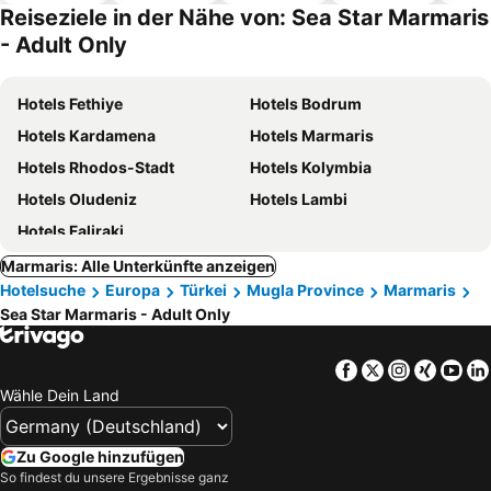
Hotels
Reiseziele in der Nähe von: Sea Star Marmaris
- Adult Only
Hotels Fethiye
Hotels Bodrum
Hotels Kardamena
Hotels Marmaris
Hotels Rhodos-Stadt
Hotels Kolymbia
Hotels Oludeniz
Hotels Lambi
Hotels Faliraki
Marmaris: Alle Unterkünfte anzeigen
Hotelsuche
Europa
Türkei
Mugla Province
Marmaris
Sea Star Marmaris - Adult Only
Facebook
Twitter
Instagra
Xing
Yo
Wähle Dein Land
Zu Google hinzufügen
So findest du unsere Ergebnisse ganz