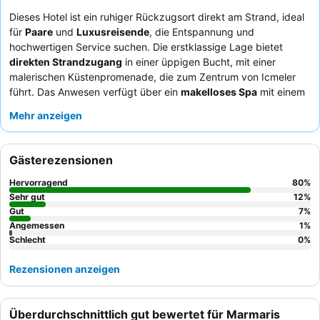
Dieses Hotel ist ein ruhiger Rückzugsort direkt am Strand, ideal
für
Paare
und
Luxusreisende
, die Entspannung und
hochwertigen Service suchen. Die erstklassige Lage bietet
direkten Strandzugang
in einer üppigen Bucht, mit einer
malerischen Küstenpromenade, die zum Zentrum von Icmeler
führt. Das Anwesen verfügt über ein
makelloses Spa
mit einem
Hammam Deluxe, das ein gehobenes Wohlbefinden vermittelt.
Mehr anzeigen
Die Gäste loben durchweg das aufmerksame und herzliche
Personal sowie ein abwechslungsreiches und köstliches
Frühstücksbuffet
und außergewöhnliche À-la-carte-Gerichte.
Gästerezensionen
Für das beste Erlebnis empfiehlt es sich, ein Zimmer in einer
höheren Etage anzufordern, um einen beeindruckenden
Meer-
Hervorragend
80
%
und Bergblick
zu genießen.
Sehr gut
12
%
Gut
7
%
Angemessen
1
%
Schlecht
0
%
Rezensionen anzeigen
Überdurchschnittlich gut bewertet für Marmaris