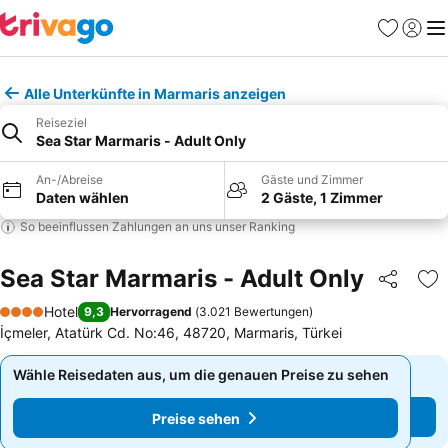
Favoriten
Einlog
Me
Alle Unterkünfte in Marmaris anzeigen
Reiseziel
Sea Star Marmaris - Adult Only
An-/Abreise
Gäste und Zimmer
Daten wählen
2 Gäste, 1 Zimmer
So beeinflussen Zahlungen an uns unser Ranking
Sea Star Marmaris - Adult Only
Teilen
Zu
Hotel
9,3
Hervorragend
(
3.021 Bewertungen
)
4 Sterne
İçmeler, Atatürk Cd. No:46, 48720, Marmaris, Türkei
Wähle Reisedaten aus, um die genauen Preise zu sehen
Wähle Reisedaten aus, um die genauen Preise zu sehen
Preise sehen
Preise sehen