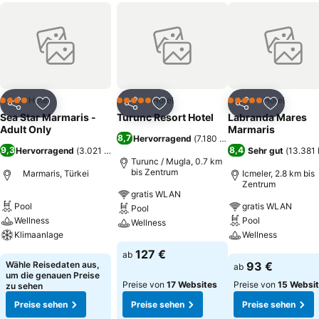
Hotel
Hotel
Hotel
4 Sterne
5 Sterne
5 Sterne
Teilen
Zu Favoriten hinzufügen
Teilen
Zu Favoriten hinzufügen
Teilen
Zu Favor
Sea Star Marmaris -
Turunc Resort Hotel
Labranda Mares
Adult Only
Marmaris
8,7
Hervorragend
(
7.180 Bewertungen
)
9,3
8,4
Hervorragend
(
3.021 Bewertungen
)
Sehr gut
(
13.381
Turunc / Mugla, 0.7 km
bis Zentrum
Marmaris, Türkei
Icmeler, 2.8 km bis
Zentrum
gratis WLAN
Pool
gratis WLAN
Pool
Wellness
Pool
Wellness
Klimaanlage
Wellness
Preise sehen
127 €
ab
Preise sehen
Preise sehen
Wähle Reisedaten aus,
93 €
ab
um die genauen Preise
Preise von
17 Websites
Preise von
15 Websi
zu sehen
Preise sehen
Preise sehen
Preise sehen