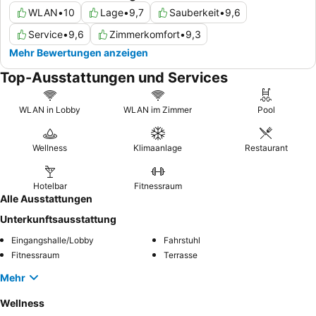
WLAN
•
10
Lage
•
9,7
Sauberkeit
•
9,6
Service
•
9,6
Zimmerkomfort
•
9,3
Mehr Bewertungen anzeigen
Top-Ausstattungen und Services
WLAN in Lobby
WLAN im Zimmer
Pool
Wellness
Klimaanlage
Restaurant
Hotelbar
Fitnessraum
Alle Ausstattungen
Unterkunftsausstattung
Eingangshalle/Lobby
Fahrstuhl
Fitnessraum
Terrasse
Mehr
Wellness