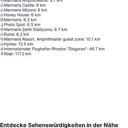
Marmaris Amphitheatre
:
5.7
km
Marmaris Castle
:
6
km
Marmaris Müzesi
:
6
km
Honey House
:
6
km
Marmaris
:
6.3
km
Photo Spot
:
6.5
km
Marmaris Şehit Stadyumu
:
6.7
km
Ruins
:
8.2
km
Marmaris Resort. Amphitheater guest zone
:
10.1
km
Hydas
:
12.5
km
Internationaler Flughafen Rhodos "Diagoras"
:
46.7
km
Köşk
:
117.2
km
Entdecke Sehenswürdigkeiten in der Nähe