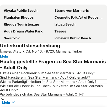
Karte vergrößern
Akyaka Public Beach
Strand von Marmaris
Flughafen Rhodos
Cosmetic Folk Art of Rodos Museum
Rhodos Touristenzug
Iztuzu Beach
Aqua Dream Water Park
Tassos
Sogutkoy
Icmeler II Public Beach
Unterkunftsbeschreibung
Icmeler
Elli beach
İçmeler, Atatürk Cd. No:46, 48720, Marmaris, Türkei
Marmaris Hafen
Kallithea terme
Mehr
Köyceğiz-See
Marmaris Yacht Marina
Häufig gestellte Fragen zu Sea Star Marmaris
Symi
Kizkumu Beach
- Adult Only
Palace of the Grandmaster
Akyaka Tren Gari
Gibt es einen Poolbereich im Sea Star Marmaris - Adult Only?
Sind Haustiere im Sea Star Marmaris - Adult Only erlaubt?
Ixia
Turunc Public Beach
Gibt es Parkmöglichkeiten im Sea Star Marmaris - Adult Only?
Wie sind die Check-in und Check-out Zeiten im Sea Star Marmaris -
Club Mistral Marti Marina Beach
Zefyros
Adult Only?
Sultaniye Thermal bath
Old Town Gates
Wo befindet sich das Sea Star Marmaris - Adult Only?
Cokertme
Port of the Myloi
Mehr