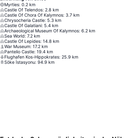
Myrties
:
0.2
km
Castle Of Telendos
:
2.8
km
Castle Of Chora Of Kalymnos
:
3.7
km
Chrysocheria Castle
:
5.3
km
Castle Of Galatiani
:
5.4
km
Archaeological Museum Of Kalymnos
:
6.2
km
Sea World
:
7.2
km
Castle Of Lepides
:
14.8
km
War Museum
:
17.2
km
Pantelio Castle
:
19.4
km
Flughafen Kos-Hippokrates
:
25.9
km
Söke İstasyonu
:
94.9
km