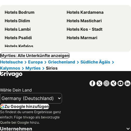
Hotels Bodrum
Hotels Kardamena
Hotels Didim
Hotels Mastichari
Hotels Lambi
Hotels Kos - Stadt
Hotels Psalidi
Hotels Marmari
Hotels Kefalos
Myrties: Alle Unterkünfte anzeigen
Hotelsuche
Europa
Griechenland
Südliche Ägäis
Kalymnos
Myrties
Sirios
Facebook
Twitter
Instagra
Xing
Yo
Wähle Dein Land
Zu Google hinzufügen
So findest du unsere Ergebnisse ganz
einfach: Füge trivago als bevorzugte
Quelle bei Google hinzu.
Unternehmen