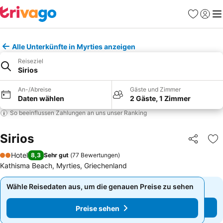
Favoriten
Einlog
Me
Alle Unterkünfte in Myrties anzeigen
Reiseziel
Sirios
An-/Abreise
Gäste und Zimmer
Daten wählen
2 Gäste, 1 Zimmer
So beeinflussen Zahlungen an uns unser Ranking
Sirios
Teilen
Zu
Hotel
8,3
Sehr gut
(
77 Bewertungen
)
2 Sterne
Kathisma Beach, Myrties, Griechenland
Wähle Reisedaten aus, um die genauen Preise zu sehen
Wähle Reisedaten aus, um die genauen Preise zu sehen
Preise sehen
Preise sehen