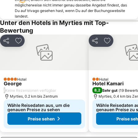
D-Marin Turgutreis
Traditional Settlement of Pserimos
möglicherweise nicht immer genau dasselbe Angebot findest, das
Du auf trivago gesehen hast, wenn Du auf der Buchungswebsite
Ortakent Public Beach
Camel beach
landest.
Unter den Hotels in Myrties mit Top-
Didimes Beach
Fantasia
Bewertung
Aquapark Bodrum
Unterwassermuseum Bodrum
Bodrum Bus Terminal
Kantouni
Teilen
Zu Favoriten hinzufügen
Teilen
Zu Favoriten
Kalimera
Rabbit Island
Traditional Settlement of Lipsi
Bodrum Amphitheatre
Bodrum Food Bazar
Traditional Settlement of Mandraki
Traditional Settlement of Myrties
Platanos
Hotel
Hotel
4 Sterne
2 Sterne
George
Hotel Kamari
Avlakia
Akti Zouroudi
/
8,2
Keine Rezensionen verfügbar
Sehr gut
(
19 Bewert
Palmarina Yalikavak
Palmarina Bodrum
Myrties, 0.2 km bis Zentrum
Myrties, 0.4 km bis Ze
Wähle Reisedaten aus, um die
Wähle Reisedaten a
genauen Preise zu sehen
genauen Preise zu 
Preise sehen
Preise se