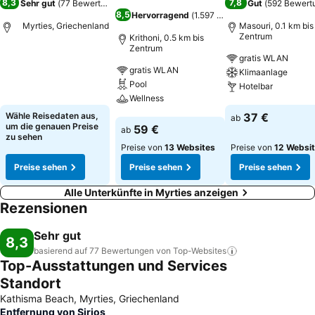
8,3
7,8
Sehr gut
(
77 Bewertungen
)
Gut
(
592 Bewert
8,5
Hervorragend
(
1.597 Bewertungen
)
Myrties, Griechenland
Masouri, 0.1 km bis
Zentrum
Krithoni, 0.5 km bis
Zentrum
gratis WLAN
Preise sehen
gratis WLAN
Klimaanlage
Pool
Hotelbar
Wellness
Preise sehen
Wähle Reisedaten aus,
37 €
ab
Preise sehen
um die genauen Preise
59 €
ab
zu sehen
Preise von
13 Websites
Preise von
12 Websi
Preise sehen
Preise sehen
Preise sehen
Alle Unterkünfte in Myrties anzeigen
Rezensionen
Sehr gut
8,3
basierend auf 77 Bewertungen von
Top-Websites
Top-Ausstattungen und Services
Standort
Kathisma Beach, Myrties, Griechenland
Entfernung von Sirios