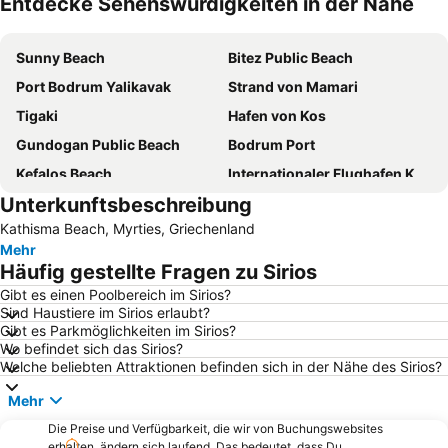
Entdecke Sehenswürdigkeiten in der Nähe
Karte vergrößern
Sunny Beach
Bitez Public Beach
Port Bodrum Yalikavak
Strand von Mamari
Tigaki
Hafen von Kos
Gundogan Public Beach
Bodrum Port
Kefalos Beach
Internationaler Flughafen Kos-Hippokrates
Unterkunftsbeschreibung
Bodrum Castle
Kardamena
Kathisma Beach, Myrties, Griechenland
D-Marin Turgutreis Marina
Gumbet Beach
Mehr
Marina Yacht Club
Lambi Strand
Häufig gestellte Fragen zu Sirios
Yalikavak Public Beach
D-Marin Didim Marina
Gibt es einen Poolbereich im Sirios?
Sind Haustiere im Sirios erlaubt?
Archaeological Museum of Nisyros
Marina Kos
Gibt es Parkmöglichkeiten im Sirios?
Kumbahce Public Beach
3. Koy Public Beach
Wo befindet sich das Sirios?
Welche beliebten Attraktionen befinden sich in der Nähe des Sirios?
Paradise Beach
Massouri
Mehr
Golturkbuku Coast
Tam Tam Strand
Die Preise und Verfügbarkeit, die wir von Buchungswebsites
Turgutreis Gunbatimi Public Beach
Karaincir Beach
erhalten, ändern sich laufend. Das bedeutet, dass Du