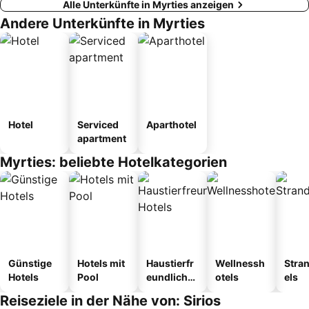
Alle Unterkünfte in Myrties anzeigen
Andere Unterkünfte in Myrties
Hotel
Serviced
Aparthotel
apartment
Myrties: beliebte Hotelkategorien
Günstige
Hotels mit
Haustierfr
Wellnessh
Stra
Hotels
Pool
eundliche
otels
els
Hotels
Reiseziele in der Nähe von: Sirios