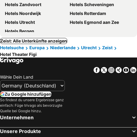
Hotels Zandvoort
Hotels Scheveningen
Hotels Noordwijk
Hotels Rotterdam
Hotels Utrecht
Hotels Egmond aan Zee
Hotels Bergen
Zeist: Alle Unterkünfte anzeigen
Hotelsuche
Europa
Niederlande
Utrecht
Zeist
Hotel Theater Figi
Facebook
Twitter
Instagra
Xing
Yo
Wähle Dein Land
Zu Google hinzufügen
So findest du unsere Ergebnisse ganz
einfach: Füge trivago als bevorzugte
Quelle bei Google hinzu.
Unternehmen
Unsere Produkte