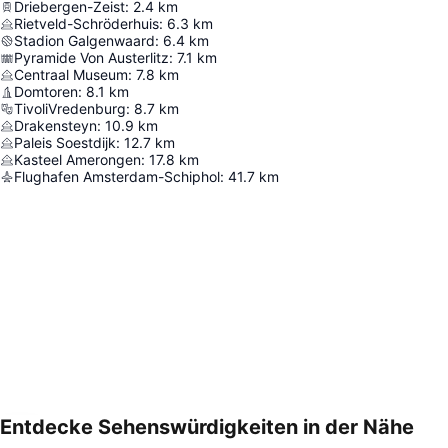
Driebergen-Zeist
:
2.4
km
Rietveld-Schröderhuis
:
6.3
km
Stadion Galgenwaard
:
6.4
km
Pyramide Von Austerlitz
:
7.1
km
Centraal Museum
:
7.8
km
Domtoren
:
8.1
km
TivoliVredenburg
:
8.7
km
Drakensteyn
:
10.9
km
Paleis Soestdijk
:
12.7
km
Kasteel Amerongen
:
17.8
km
Flughafen Amsterdam-Schiphol
:
41.7
km
Entdecke Sehenswürdigkeiten in der Nähe
Karte vergrößern