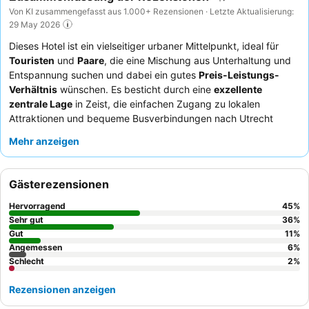
Von KI zusammengefasst aus 1.000+ Rezensionen · Letzte Aktualisierung:
29 May 2026
Dieses Hotel ist ein vielseitiger urbaner Mittelpunkt, ideal für
Touristen
und
Paare
, die eine Mischung aus Unterhaltung und
Entspannung suchen und dabei ein gutes
Preis-Leistungs-
Verhältnis
wünschen. Es besticht durch eine
exzellente
zentrale Lage
in Zeist, die einfachen Zugang zu lokalen
Attraktionen und bequeme Busverbindungen nach Utrecht
bietet. Das integrierte
Theater und Kino
sorgen für einzigartige
Mehr anzeigen
Unterhaltung direkt vor Ort, inklusive ermäßigter Tickets. Gäste
loben durchweg den
außergewöhnlichen Service
des
freundlichen und effizienten Personals sowie das
Gästerezensionen
Frühstücksbuffet
für seine umfangreiche und hochwertige
Auswahl. Für ein wirklich entspannendes Erlebnis empfiehlt es
Hervorragend
45
%
sich, ein Zimmer mit Zugang zum
Schwimmbad und zur Sauna
Sehr gut
36
%
zu buchen.
Gut
11
%
Angemessen
6
%
Schlecht
2
%
Rezensionen anzeigen