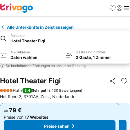
Favoriten
Einlog
Me
Alle Unterkünfte in Zeist anzeigen
Reiseziel
Hotel Theater Figi
An-/Abreise
Gäste und Zimmer
Daten wählen
2 Gäste, 1 Zimmer
So beeinflussen Zahlungen an uns unser Ranking
Hotel Theater Figi
Teilen
Zu
Hotel
8,4
Sehr gut
(
8.430 Bewertungen
)
4 Sterne
Het Rond 2, 3701AA, Zeist, Niederlande
79 €
79 €
ab
ab
Preise von
17 Websites
Preise von
17 Websites
Preise sehen
Preise sehen