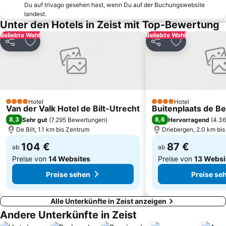
Du auf trivago gesehen hast, wenn Du auf der Buchungswebsite
Westpoort
Grachtengordel
landest.
Unter den Hotels in Zeist mit Top-Bewertung
Weesperzijde
Van Gogh Museum
Beliebte Wahl
Beliebte Wahl
Kröller-Müller Museum
Die Mühlen von Kinderdijk
Teilen
Zu Favoriten hinzufügen
Teilen
Zu Favoriten
De Hoge Veluwe
IJburg
De Wallen
Madame Tussauds Amsterdam
Nieuw-West
Affenpark Apenheul
Rembrandt-Platz
Hausbootmuseum Amsterdam
Hotel
Hotel
4 Sterne
4 Sterne
Van der Valk Hotel de Bilt-Utrecht
Buitenplaats de B
Jaarbeurs Utrecht
Dam
8,3
8,6
Sehr gut
(
7.295 Bewertungen
)
Hervorragend
(
4.3
Melkweg
Sea Palace
De Bilt, 1.1 km bis Zentrum
Driebergen, 2.0 km bi
Christmas Palace
Amstel Metro Station
104 €
87 €
ab
ab
Preise von
14 Websites
Preise von
13 Websi
Preise sehen
Preise se
Alle Unterkünfte in Zeist anzeigen
Andere Unterkünfte in Zeist