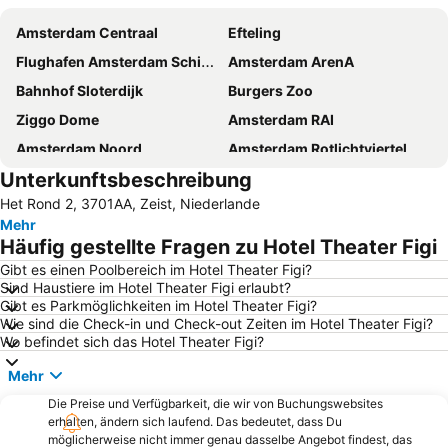
Amsterdam Centraal
Efteling
Flughafen Amsterdam Schiphol
Amsterdam ArenA
Bahnhof Sloterdijk
Burgers Zoo
Ziggo Dome
Amsterdam RAI
Amsterdam Noord
Amsterdam Rotlichtviertel
Unterkunftsbeschreibung
Utrecht Centraal Station
Jordaan
Het Rond 2, 3701AA, Zeist, Niederlande
Anne Frank Museum
Amsterdam Oud-Zuid
Mehr
Brabanthallen 's-Hertogenbosch
Amsterdam Centraal Metro Station
Häufig gestellte Fragen zu Hotel Theater Figi
GelreDome
Bijlmer ArenA Metro Station
Gibt es einen Poolbereich im Hotel Theater Figi?
Sind Haustiere im Hotel Theater Figi erlaubt?
Zuidoost
De Pijp
Gibt es Parkmöglichkeiten im Hotel Theater Figi?
Rijksmuseum Amsterdam
Holland Casino - Amsterdam
Wie sind die Check-in und Check-out Zeiten im Hotel Theater Figi?
Wo befindet sich das Hotel Theater Figi?
Leidseplein
Amsterdam Museum
Mehr
Oost
AFAS Live
Die Preise und Verfügbarkeit, die wir von Buchungswebsites
Flughafen Schiphol
Hafen Amsterdam
erhalten, ändern sich laufend. Das bedeutet, dass Du
Vondelpark
Olympic Stadium Amsterdam
möglicherweise nicht immer genau dasselbe Angebot findest, das