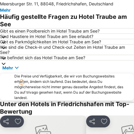
Meersburger Str. 11, 88048, Friedrichshafen, Deutschland
Affenberg Salem
Dingelsdorf
Mehr
Imbergbahn Steibis
Schwaben-Therme
Häufig gestellte Fragen zu Hotel Traube am
Schloss Salem
Ravensburger Spieleland
See
Bahnhof Friedrichshafen Stadt
Bodensee-Therme Konstanz
Gibt es einen Poolbereich im Hotel Traube am See?
Sind Haustiere im Hotel Traube am See erlaubt?
Dettingen
Southside Festival
Gibt es Parkmöglichkeiten im Hotel Traube am See?
Wie sind die Check-in und Check-out Zeiten im Hotel Traube am
Hafen von Friedrichshafen
Meersburg
See?
Reutin
Bodenseeumrundung
Wo befindet sich das Hotel Traube am See?
Weihnachtsmarkt am See Konstanz
Oberreitnau
Mehr
Zech
Hauptbahnhof Lindau
Die Preise und Verfügbarkeit, die wir von Buchungswebsites
erhalten, ändern sich laufend. Das bedeutet, dass Du
Klosterkirche Birnau
Stadtgarten
möglicherweise nicht immer genau dasselbe Angebot findest, das
Bodensee-Therme
SeaLife Konstanz
Du auf trivago gesehen hast, wenn Du auf der Buchungswebsite
landest.
Flughafen Friedrichshafen
Staad
Unter den Hotels in Friedrichshafen mit Top-
Graf-Zeppelin-Haus
Wollmatingen
Bewertung
Bregenzer Festspiel- und Kongresshaus
Paradies
Teilen
Zu Favoriten hinzufügen
Teilen
Zu Favoriten
Waldburg
Hafen Bregenz