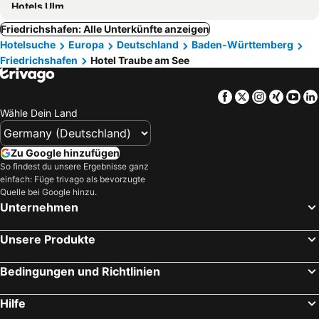
Hotels Ulm
Friedrichshafen: Alle Unterkünfte anzeigen
Hotelsuche
Europa
Deutschland
Baden-Württemberg
Friedrichshafen
Hotel Traube am See
Facebook
Twitter
Instagra
Xing
Yo
Wähle Dein Land
Zu Google hinzufügen
So findest du unsere Ergebnisse ganz
einfach: Füge trivago als bevorzugte
Quelle bei Google hinzu.
Unternehmen
Unsere Produkte
Bedingungen und Richtlinien
Hilfe