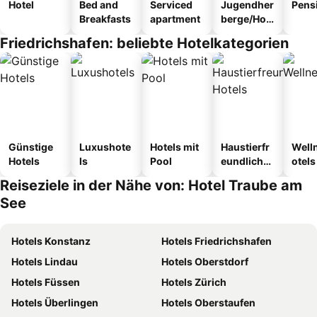
Hotel
Bed and
Serviced
Jugendher
Pens
Breakfasts
apartment
berge/Hos
tel
Friedrichshafen: beliebte Hotelkategorien
Günstige
Luxushote
Hotels mit
Haustierfr
Well
Hotels
ls
Pool
eundliche
otels
Hotels
Reiseziele in der Nähe von: Hotel Traube am
See
Hotels Konstanz
Hotels Friedrichshafen
Hotels Lindau
Hotels Oberstdorf
Hotels Füssen
Hotels Zürich
Hotels Überlingen
Hotels Oberstaufen