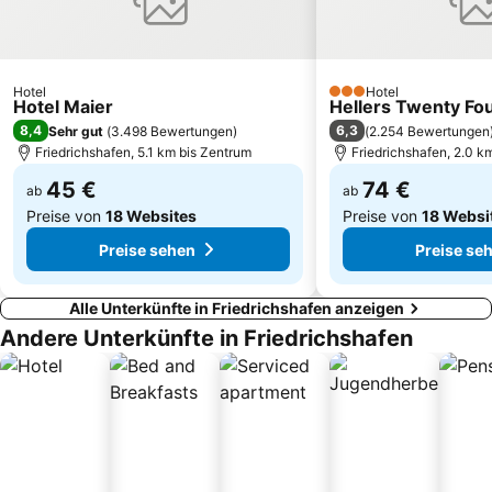
Schachen
Uferpromenade
Bahnhof St. Gallen
Bahnhof Bregenz
Zum Ochsen
Allmannsdorf
Hotel
Hotel
Bodenseerundfahrt
Säntis-Schwebebahn
3 Sterne
Hotel Maier
Hellers Twenty Four
8,4
6,3
Sehr gut
(
3.498 Bewertungen
)
(
2.254 Bewertungen
Friedrichshafen, 5.1 km bis Zentrum
Friedrichshafen, 2.0 k
45 €
74 €
ab
ab
Preise von
18 Websites
Preise von
18 Websi
Preise sehen
Preise se
Alle Unterkünfte in Friedrichshafen anzeigen
Andere Unterkünfte in Friedrichshafen