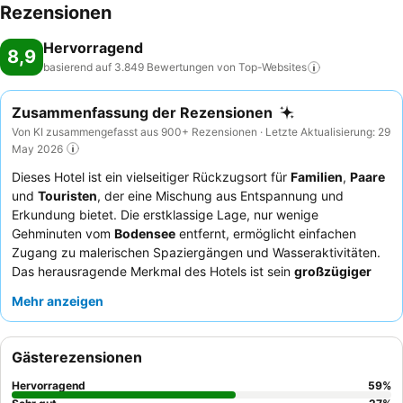
Rezensionen
Hervorragend
8,9
basierend auf 3.849 Bewertungen von
Top-Websites
Zusammenfassung der Rezensionen
Von KI zusammengefasst aus 900+ Rezensionen · Letzte Aktualisierung: 29
May 2026
Dieses Hotel ist ein vielseitiger Rückzugsort für
Familien
,
Paare
und
Touristen
, der eine Mischung aus Entspannung und
Erkundung bietet. Die erstklassige Lage, nur wenige
Gehminuten vom
Bodensee
entfernt, ermöglicht einfachen
Zugang zu malerischen Spaziergängen und Wasseraktivitäten.
Das herausragende Merkmal des Hotels ist sein
großzügiger
und moderner Wellnessbereich
mit einem großen Innenpool
Mehr anzeigen
und einer weitläufigen Saunalandschaft, perfekt zum
Entspannen nach einem ereignisreichen Tag. Die Gäste loben
durchweg die
außergewöhnliche Freundlichkeit
des Personals
Gästerezensionen
und das hervorragende
Frühstücksbuffet
, das eine große
Auswahl an frischen und hochwertigen Optionen bietet. Für ein
Hervorragend
59
%