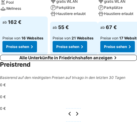
gratis WLAN
gratis WLAN
Pool
Parkplätze
Parkplätze
Wellness
Haustiere erlaubt
Haustiere erlaubt
Preise sehen
162 €
ab
Preise sehen
Preise sehen
55 €
67 €
ab
ab
Preise von
16 Websites
Preise von
21 Websites
Preise von
17 Websi
Preise sehen
Preise sehen
Preise sehen
Alle Unterkünfte in Friedrichshafen anzeigen
Preistrend
Basierend auf den niedrigsten Preisen auf trivago in den letzten 30 Tagen
0 €
0 €
0 €