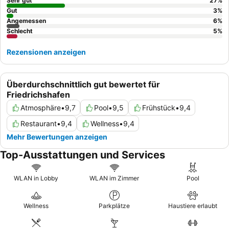
wirklich verwöhnendes Erlebnis sollten Sie ein Zimmer in den
Sehr gut
27
%
neueren Bereichen des Hotels buchen, um modernen Komfort
Gut
3
%
Angemessen
6
%
und geräumige Grundrisse zu genießen.
Schlecht
5
%
Rezensionen anzeigen
Überdurchschnittlich gut bewertet für
Friedrichshafen
Atmosphäre
•
9,7
Pool
•
9,5
Frühstück
•
9,4
Restaurant
•
9,4
Wellness
•
9,4
Mehr Bewertungen anzeigen
Top-Ausstattungen und Services
WLAN in Lobby
WLAN im Zimmer
Pool
Wellness
Parkplätze
Haustiere erlaubt