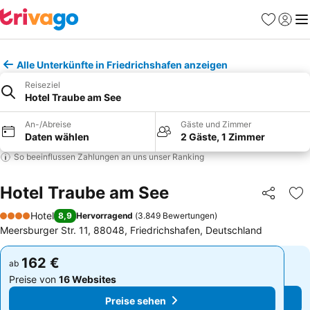
Favoriten
Einlog
Me
Alle Unterkünfte in Friedrichshafen anzeigen
Reiseziel
Hotel Traube am See
An-/Abreise
Gäste und Zimmer
Daten wählen
2 Gäste, 1 Zimmer
So beeinflussen Zahlungen an uns unser Ranking
Hotel Traube am See
Teilen
Zu
Hotel
8,9
Hervorragend
(
3.849 Bewertungen
)
4 Sterne
Meersburger Str. 11, 88048, Friedrichshafen, Deutschland
162 €
162 €
ab
ab
Preise von
16 Websites
Preise von
16 Websites
Preise sehen
Preise sehen