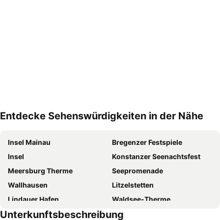
Entdecke Sehenswürdigkeiten in der Nähe
Karte vergrößern
Insel Mainau
Bregenzer Festspiele
Insel
Konstanzer Seenachtsfest
Meersburg Therme
Seepromenade
Wallhausen
Litzelstetten
Lindauer Hafen
Waldsee-Therme
Unterkunftsbeschreibung
Uferpromenade Unteruhldingen
Federsee