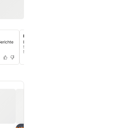
MyMo Kids Club und vielfältige Aktivitäten
Gerichte
Beschäftige jüngere Gäste mit täglichen Aktivitäten, Sp
Shows im MyMo Kids Club, der Kindern von 3 bis 11 Jah
Spaß garantiert.