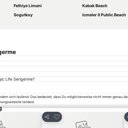
Fethiye Limani
Kabak Beach
Sogutkoy
Icmeler II Public Beach
igerme
gic Life Serigerme?
ändern sich laufend. Das bedeutet, dass Du möglicherweise nicht immer genau da
chungswebsite landest.
g
inzufügen
Zu Favoriten hinzufügen
Teilen