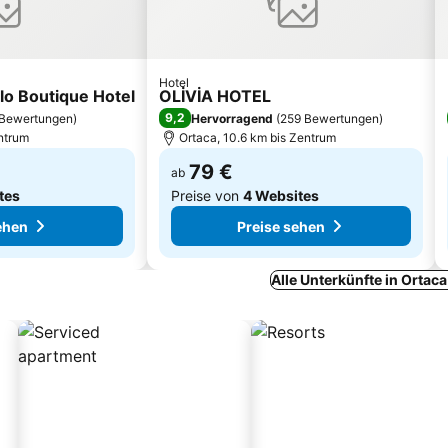
Hotel
lo Boutique Hotel
OLİVİA HOTEL
9,2
Bewertungen
)
Hervorragend
(
259 Bewertungen
)
ntrum
Ortaca, 10.6 km bis Zentrum
79 €
ab
tes
Preise von
4 Websites
ehen
Preise sehen
Alle Unterkünfte in Ortac