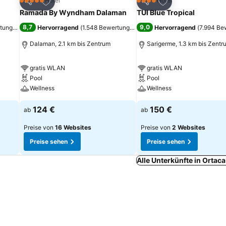
ügen
Zu Favoriten hinzufügen
Zu Favoriten hinz
Hotel
Hotel
5 Sterne
4 Sterne
Teilen
Teilen
Ramada By Wyndham Dalaman
TUI Blue Tropical
8,7
9,0
rtungen
)
Hervorragend
(
1.548 Bewertungen
)
Hervorragend
(
7.994 Be
Dalaman, 2.1 km bis Zentrum
Sarigerme, 1.3 km bis Zentr
gratis WLAN
gratis WLAN
Pool
Pool
Wellness
Wellness
124 €
150 €
ab
ab
Preise von
16 Websites
Preise von
2 Websites
Preise sehen
Preise sehen
Alle Unterkünfte in Ortac