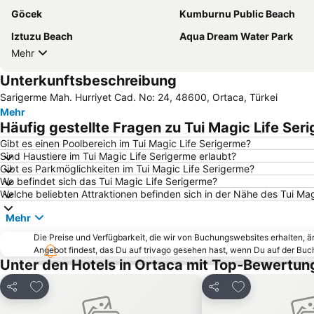
Göcek
Kumburnu Public Beach
Iztuzu Beach
Aqua Dream Water Park
Mehr
Unterkunftsbeschreibung
Sarigerme Mah. Hurriyet Cad. No: 24, 48600, Ortaca, Türkei
Mehr
Häufig gestellte Fragen zu Tui Magic Life Ser
Gibt es einen Poolbereich im Tui Magic Life Serigerme?
Sind Haustiere im Tui Magic Life Serigerme erlaubt?
Gibt es Parkmöglichkeiten im Tui Magic Life Serigerme?
Wo befindet sich das Tui Magic Life Serigerme?
Welche beliebten Attraktionen befinden sich in der Nähe des Tui Ma
Mehr
Die Preise und Verfügbarkeit, die wir von Buchungswebsites erhalten, 
Angebot findest, das Du auf trivago gesehen hast, wenn Du auf der Bu
Unter den Hotels in Ortaca mit Top-Bewertun
Zu Favoriten hinzufügen
Zu Favoriten h
Teilen
Teilen