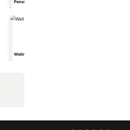
Pension
Aparthotel
Wellnesshotels
Strandhotels