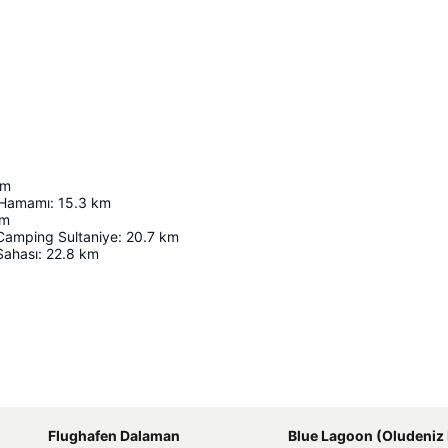
km
 Hamamı
:
15.3
km
m
Camping Sultaniye
:
20.7
km
Sahası
:
22.8
km
Karte vergrößern
Flughafen Dalaman
Blue Lagoon (Oludeniz