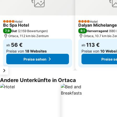
Hotel
Hotel
4 Sterne
4 Sterne
Bc Spa Hotel
Dalyan Michelange
7,9
9,1
Gut
(
2.159 Bewertungen
)
Hervorragend
(
680 
Ortaca, 11.2 km bis Zentrum
Ortaca, 10.7 km bis Ze
56 €
113 €
ab
ab
Preise von
18 Websites
Preise von
10 Websi
Preise sehen
Preise s
Andere Unterkünfte in Ortaca