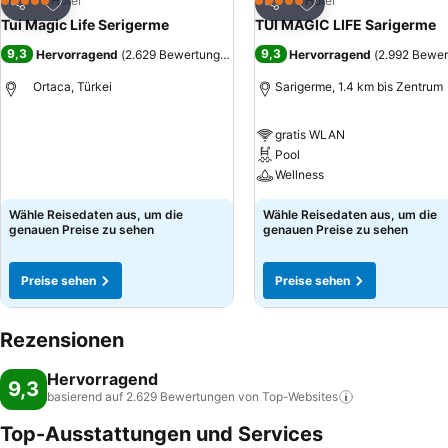
Zu Favoriten hinzufügen
Zu Favoriten hinzuf
Hotel
Hotel
5 Sterne
5 Sterne
Teilen
Teilen
Tui Magic Life Serigerme
TUI MAGIC LIFE Sarigerme
9,3
9,3
Hervorragend
(
2.629 Bewertungen
)
Hervorragend
(
2.992 Bewe
Ortaca, Türkei
Sarigerme, 1.4 km bis Zentrum
gratis WLAN
Pool
Wellness
Wähle Reisedaten aus, um die
Wähle Reisedaten aus, um die
genauen Preise zu sehen
genauen Preise zu sehen
Preise sehen
Preise sehen
Rezensionen
Hervorragend
9,3
basierend auf 2.629 Bewertungen von
Top-Websites
Top-Ausstattungen und Services