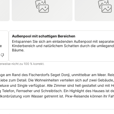
Außenpool mit schattigen Bereichen
Entspannen Sie sich am einladenden Außenpool mit separat
ke
Kinderbereich und natürlichem Schatten durch die umliegen
Bäume.
cherweise nicht zu 100 % korrekt.
 Lage am Rand des Fischerdorfs Seget Donji, unmittelbar am Meer. Re
h auf zwei Gebäude, sind mit
uxe und Single verfügbar. Alle Zimmer sind hell gestaltet und mit H
d Schreibtisch. Ein Highlight des Hauses ist der
lkonbrüstung vom Wasser getrennt ist. Pkw-Reisende können ihr Fa
n Hotel kostenfrei. Die Mahlzeiten werden im malerisch
talteten Speisesaal und einer Sonnenterrasse mit Meerblick aufwar
. Auch eine Bar ist vorhanden. Der Yachthafen Navigare Seget