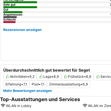
Sehr gut
Gut
Angemessen
Schlecht
Rezensionen anzeigen
Überdurchschnittlich gut bewertet für Seget
Aktivitäten
•
9,2
Lage
•
8,9
Frühstück
•
8,6
Servic
Erfahrung
•
7,1
Pool
•
7,1
Zimmerausstattung
•
6,9
Mehr Bewertungen anzeigen
Top-Ausstattungen und Services
WLAN in Lobby
WLAN im Zim