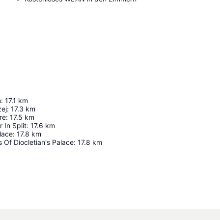
m
:
17.1
km
zej
:
17.3
km
re
:
17.5
km
 In Split
:
17.6
km
alace
:
17.8
km
 Of Diocletian's Palace
:
17.8
km
Karte vergrößern