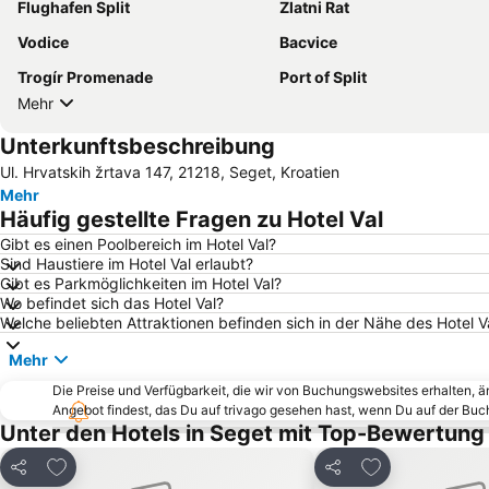
Flughafen Split
Zlatni Rat
Vodice
Bacvice
Trogír Promenade
Port of Split
Mehr
Unterkunftsbeschreibung
Ul. Hrvatskih žrtava 147, 21218, Seget, Kroatien
Mehr
Häufig gestellte Fragen zu Hotel Val
Gibt es einen Poolbereich im Hotel Val?
Sind Haustiere im Hotel Val erlaubt?
Gibt es Parkmöglichkeiten im Hotel Val?
Wo befindet sich das Hotel Val?
Welche beliebten Attraktionen befinden sich in der Nähe des Hotel V
Mehr
Die Preise und Verfügbarkeit, die wir von Buchungswebsites erhalten, 
Angebot findest, das Du auf trivago gesehen hast, wenn Du auf der Bu
Unter den Hotels in Seget mit Top-Bewertung
Zu Favoriten hinzufügen
Zu Favoriten h
Teilen
Teilen