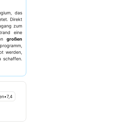
fugium, das
tet. Direkt
Zugang zum
trand eine
nen
großen
programm,
obt werden,
u schaffen.
ice
für ihre
t, und die
sche Fisch-
n, die die
taxi
zum
en
•
7,4