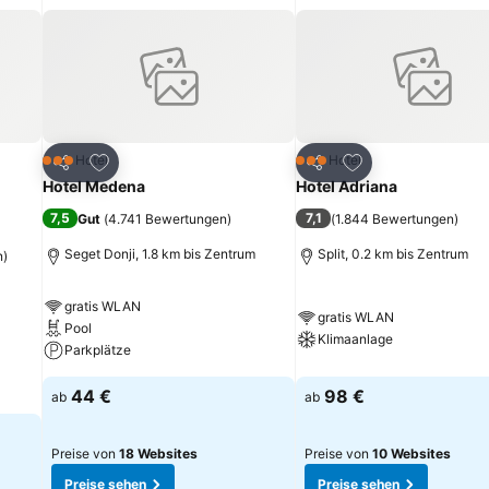
nt.
ügen
Zu Favoriten hinzufügen
Zu Favoriten hinz
Hotel
Hotel
3 Sterne
3 Sterne
Teilen
Teilen
Hotel Medena
Hotel Adriana
7,5
7,1
Gut
(
4.741 Bewertungen
)
(
1.844 Bewertungen
)
Seget Donji, 1.8 km bis Zentrum
Split, 0.2 km bis Zentrum
n
)
gratis WLAN
gratis WLAN
Pool
Klimaanlage
Parkplätze
44 €
98 €
ab
ab
Preise von
18 Websites
Preise von
10 Websites
Preise sehen
Preise sehen