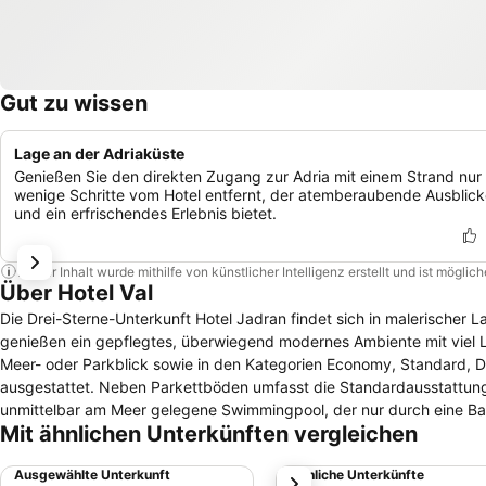
Gut zu wissen
Lage an der Adriaküste
Genießen Sie den direkten Zugang zur Adria mit einem Strand nur
wenige Schritte vom Hotel entfernt, der atemberaubende Ausblic
und ein erfrischendes Erlebnis bietet.
Dieser Inhalt wurde mithilfe von künstlicher Intelligenz erstellt und ist mögli
Über Hotel Val
Die Drei-Sterne-Unterkunft Hotel Jadran findet sich in malerischer
genießen ein gepflegtes, überwiegend modernes Ambiente mit viel Liebe zum Detail. Die Wohneinheiten verteilen sic
Meer- oder Parkblick sowie in den Kategorien Economy, Standard, Del
ausgestattet. Neben Parkettböden umfasst die Standardausstattung Telefon, Fernseher un
unmittelbar am Meer gelegene Swimmingpool, der nur durch eine Ba
Mit ähnlichen Unterkünften vergleichen
gegen Gebühr auf den Privatparkplätzen abstellen. Außerdem versteht sich WLAN im ganze
gelegenen Beach Restaurant eingenommen, das mit einem modern ges
Ausgewählte Unterkunft
Ähnliche Unterkünfte
weiter
genießt man eine Auswahl an einheimischen und internationalen Gerichten sowie Pizza