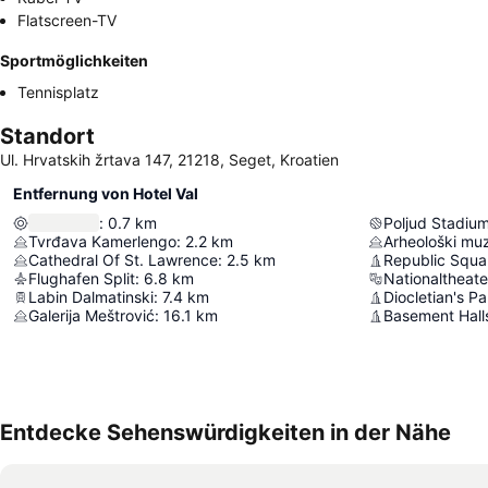
Flatscreen-TV
Sportmöglichkeiten
Tennisplatz
Standort
Ul. Hrvatskih žrtava 147, 21218, Seget, Kroatien
Entfernung von Hotel Val
:
0.7
km
Poljud Stadiu
Tvrđava Kamerlengo
:
2.2
km
Arheološki mu
Cathedral Of St. Lawrence
:
2.5
km
Republic Squa
Flughafen Split
:
6.8
km
Nationaltheater
Labin Dalmatinski
:
7.4
km
Diocletian's P
Galerija Meštrović
:
16.1
km
Basement Halls
Entdecke Sehenswürdigkeiten in der Nähe