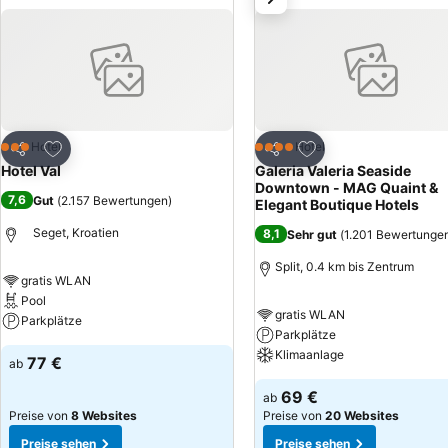
liegt fußläufig etwa eine Viertelstunde vom Haus Hotel Jadran entfer
Zu Favoriten hinzufügen
Zu Favoriten hinzuf
Hotel
Hotel
3 Sterne
4 Sterne
Teilen
Teilen
Hotel Val
Galeria Valeria Seaside
Downtown - MAG Quaint &
7,6
Gut
(
2.157 Bewertungen
)
Elegant Boutique Hotels
Seget, Kroatien
8,1
Sehr gut
(
1.201 Bewertunge
Split, 0.4 km bis Zentrum
gratis WLAN
Pool
gratis WLAN
Parkplätze
Parkplätze
Klimaanlage
77 €
ab
69 €
ab
Preise von
8 Websites
Preise von
20 Websites
Preise sehen
Preise sehen