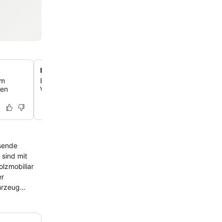
Nähe zu Trogir mit dem Wassertaxi
em
Erkunden Sie die antike Stadt Trogir ganz bequem mit 
den
Wassertaxi, das sich in unmittelbarer Nähe des Hotels b
isende
olzmobiliar
hrzeug
tet. Hier