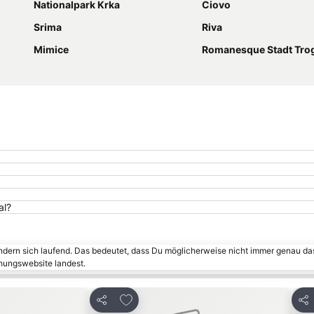
Nationalpark Krka
Ciovo
Srima
Riva
Mimice
Romanesque Stadt Trog
al?
ändern sich laufend. Das bedeutet, dass Du möglicherweise nicht immer genau da
chungswebsite landest.
inzufügen
Zu Favoriten hinzufügen
Teilen
Tei