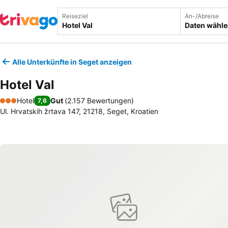
Reiseziel
An-/Abreise
Daten wähl
Alle Unterkünfte in Seget anzeigen
Hotel Val
Hotel
Gut
(
2.157 Bewertungen
)
7,6
3 Sterne
Ul. Hrvatskih žrtava 147, 21218, Seget, Kroatien