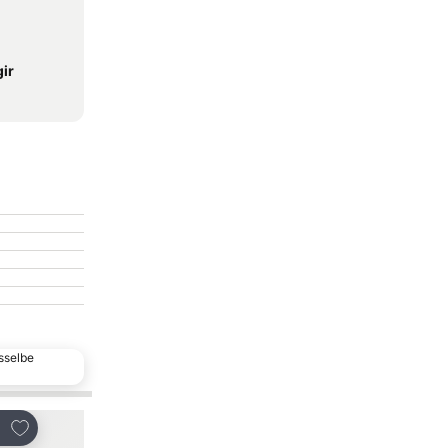
ir
sselbe
Zu Favoriten hinzufügen
Zu Favoriten hinzu
len
Teilen