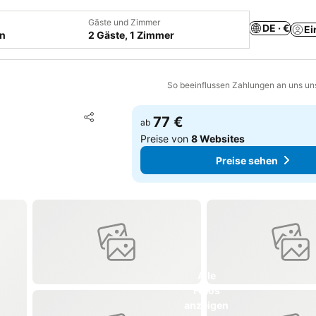
Gäste und Zimmer
DE · €
Ei
en
2 Gäste, 1 Zimmer
So beeinflussen Zahlungen an uns un
Zu Favoriten hinzufügen
77 €
ab
Teilen
Preise von
8 Websites
Preise sehen