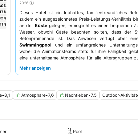
2026
30
%
17
%
Dieses Hotel ist ein lebhaftes, familienfreundliches Re
12
%
zudem ein ausgezeichnetes Preis-Leistungs-Verhältnis bie
11
%
an der
Küste
gelegen, ermöglicht es einen bequemen 
Wasser, obwohl Gäste beachten sollten, dass der S
Betonpromenade ist. Das Anwesen verfügt über ei
Swimmingpool
und ein umfangreiches Unterhaltungs
wobei die Animationsteams stets für ihre Fähigkeit gel
eine unterhaltsame Atmosphäre für alle Altersgruppen z
Die Gäste loben durchweg das
Personal und den Serv
Mehr anzeigen
außergewöhnliche Freundlichkeit und Aufmerksamkei
vielfältigen kulinarischen Angebote, insbesondere die fri
und Fleischauswahl, sind ein Höhepunkt. Für diejenige
Umgebung erkunden möchten, steht ein
Wasser
e
•
8,1
Atmosphäre
•
7,6
Nachtleben
•
7,5
Outdoor-Aktivität
historischen Trogir zur Verfügung.
mer
Pool