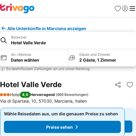
Favoriten
Einlog
Me
Alle Unterkünfte in Marciana anzeigen
Reiseziel
Hotel Valle Verde
An-/Abreise
Gäste und Zimmer
Daten wählen
2 Gäste, 1 Zimmer
So beeinflussen Zahlungen an uns unser Ranking
Hotel Valle Verde
Teilen
Zu
Hotel
8,6
Hervorragend
(
969 Bewertungen
)
3 Sterne
Via di Spartaia, 10, 57030, Marciana, Italien
Wähle Reisedaten aus, um die genauen Preise zu sehen
Wähle Reisedaten aus, um die genauen Preise zu sehen
Preise sehen
Preise sehen