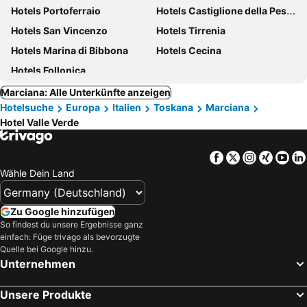
Hotels Portoferraio
Hotels Castiglione della Pescaia
Hotels San Vincenzo
Hotels Tirrenia
Hotels Marina di Bibbona
Hotels Cecina
Hotels Follonica
Marciana: Alle Unterkünfte anzeigen
Hotelsuche
Europa
Italien
Toskana
Marciana
Hotel Valle Verde
Facebook
Twitter
Instagra
Xing
Yo
Wähle Dein Land
Zu Google hinzufügen
So findest du unsere Ergebnisse ganz
einfach: Füge trivago als bevorzugte
Quelle bei Google hinzu.
Unternehmen
Unsere Produkte