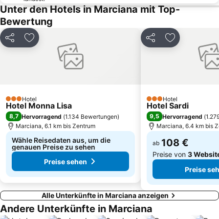
Unter den Hotels in Marciana mit Top-
Le Ghiaie
Centro Storico di Portoferraio
Bewertung
Chiessi
Centro storico
Ippodromo dei Pini
Spiaggia dell'Innamorata
Teilen
Zu Favoriten hinzufügen
Teilen
Zu Favoriten
Spiaggia della Conchiglia
Hotel
Hotel
3 Sterne
3 Sterne
Hotel Monna Lisa
Hotel Sardi
8,7
9,5
Hervorragend
(
1.134 Bewertungen
)
Hervorragend
(
1.27
Marciana, 6.1 km bis Zentrum
Marciana, 6.4 km bis 
Wähle Reisedaten aus, um die
108 €
ab
genauen Preise zu sehen
Preise von
3 Websit
Preise sehen
Preise se
Alle Unterkünfte in Marciana anzeigen
Andere Unterkünfte in Marciana