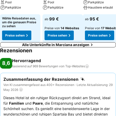
Pool
Pool
Parkplätze
Parkplätze
Parkplätze
Haustiere erlaubt
Preise sehen
Preise sehen
Preise sehen
Wähle Reisedaten aus,
99 €
95 €
ab
ab
um die genauen Preise
zu sehen
Preise von
14 Websites
Preise von
17 Websi
Preise sehen
Preise sehen
Preise sehen
Alle Unterkünfte in Marciana anzeigen
Rezensionen
Hervorragend
8,6
basierend auf 969 Bewertungen von
Top-Websites
Zusammenfassung der Rezensionen
Von KI zusammengefasst aus 400+ Rezensionen · Letzte Aktualisierung: 29
May 2026
Dieses Hotel ist ein ruhiger Rückzugsort direkt am Strand, ideal
für
Familien
und
Paare
, die Entspannung und natürliche
Schönheit suchen. Es genießt eine beneidenswerte Lage in der
wunderschönen und ruhigen Spartaia Bay und bietet direkten