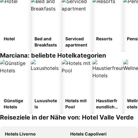
Hotel
Bed and
Serviced
Resorts
Pens
Breakfasts
apartment
Marciana: beliebte Hotelkategorien
Günstige
Luxushote
Hotels mit
Haustierfr
Well
Hotels
ls
Pool
eundliche
otels
Hotels
Reiseziele in der Nähe von: Hotel Valle Verde
Hotels Livorno
Hotels Capoliveri