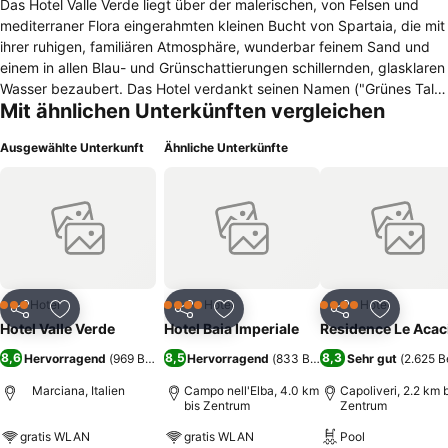
Das Hotel Valle Verde liegt über der malerischen, von Felsen und
mediterraner Flora eingerahmten kleinen Bucht von Spartaia, die mit
ihrer ruhigen, familiären Atmosphäre, wunderbar feinem Sand und
einem in allen Blau- und Grünschattierungen schillernden, glasklaren
Wasser bezaubert. Das Hotel verdankt seinen Namen ("Grünes Tal")
Mit ähnlichen Unterkünften vergleichen
der einzigartigen Lage der fünf kleinen Gebäude, die sich in das
üppige Grün des dichten Steineichen- und Pinienwaldes schmiegen,
Ausgewählte Unterkunft
Ähnliche Unterkünfte
der den sanft zum Meer abfallenden Hang der Bucht von Spartaia
bedeckt, wo unseren Gästen ein eigener Privatstrand mit Strandbad
und einer netten Beach Bar zur Verfügung steht, der über einen
privaten, nur 150 m langen, schattigen Fußweg mit dem Hotelareal
verbunden ist. Einen Panoramapool im Biodesign, mit herrlichem
Meerblick, gebaut mit innovativer Ökotechnologie, in perfekter
Harmonie mit der Landschaft und eingebettet in die Natur. Die Lage
des Hotels ist unter jedem Aspekt ideal - zum Flughafen von Marina
Hotel
Hotel
Hotel
3 Sterne
4 Sterne
4 Sterne
Teilen
Zu Favoriten hinzufügen
Teilen
Zu Favoriten hinzufügen
Teilen
Zu Favor
di Campo sind es weniger als 10 km, nach Portoferraio zum größten
Hotel Valle Verde
Hotel Baia Imperiale
Residence Le Acac
Hafen. Das Hotel bietet vier Zimmertypen an, alle mit Klimaanlage,
8,6
8,5
8,3
Hervorragend
(
969 Bewertungen
Hervorragend
)
(
833 Bewertungen
Sehr gut
)
(
2.625 
Heizung, LCD- TV,Telefon, Minibar, Tresor und Badezimmer mit
WC/Dusche.
Marciana, Italien
Campo nell'Elba, 4.0 km
Capoliveri, 2.2 km 
bis Zentrum
Zentrum
gratis WLAN
gratis WLAN
Pool