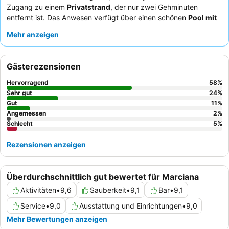
Zugang zu einem
Privatstrand
, der nur zwei Gehminuten
entfernt ist. Das Anwesen verfügt über einen schönen
Pool mit
Meerblick
und spezielle Dienstleistungen für Kinder,
Mehr anzeigen
einschließlich eines gut ausgestatteten Spielbereichs. Die Gäste
loben stets das außergewöhnliche Personal und die
ausgezeichnete Qualität der Speisen
, insbesondere das
Gästerezensionen
reichhaltige Frühstücksbuffet und das Samstags-Barbecue. Für
das beste Erlebnis wählen Sie Zimmer mit
Balkon
, um die
Hervorragend
58
%
herrliche Aussicht zu genießen.
Sehr gut
24
%
Gut
11
%
Angemessen
2
%
Schlecht
5
%
Rezensionen anzeigen
Überdurchschnittlich gut bewertet für Marciana
Aktivitäten
•
9,6
Sauberkeit
•
9,1
Bar
•
9,1
Service
•
9,0
Ausstattung und Einrichtungen
•
9,0
Mehr Bewertungen anzeigen