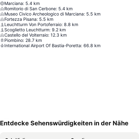
Marciana
:
5.4
km
Romitorio di San Cerbone
:
5.4
km
Museo Civico Archeologico di Marciana
:
5.5
km
Fortezza Pisana
:
5.5
km
Leuchtturm Von Portoferraio
:
8.8
km
Scoglietto Leuchtturm
:
9.2
km
Castello del Volterraio
:
12.3
km
Piombino
:
28.7
km
International Airport Of Bastia-Poretta
:
66.8
km
Entdecke Sehenswürdigkeiten in der Nähe
Karte vergrößern