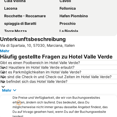
Cala Violina
Cavoli
Lacona
Follonica
Rocchette - Roccamare
Hafen Piombino
spiaggia di Baratti
Procchio
Torre Mozza
La Biodola
Unterkunftsbeschreibung
Naregno
Pareti
Via di Spartaia, 10, 57030, Marciana, Italien
Fetovaia
Isola di Pianosa
Mehr
Spiaggia Lunga
La Rocca di Populonia
Häufig gestellte Fragen zu Hotel Valle Verde
Parco Costiero di Rimigliano
Spiaggia di Marciana Marina
Gibt es einen Poolbereich im Hotel Valle Verde?
Sind Haustiere im Hotel Valle Verde erlaubt?
Capo Bianco
Marina Di Campo Airport
Gibt es Parkmöglichkeiten im Hotel Valle Verde?
Museo Nazionale delle Residenze di Napoleone Isola d'Elba Villa San Martino
Le Rocchette
Wie sind die Check-in und Check-out Zeiten im Hotel Valle Verde?
Wo befindet sich das Hotel Valle Verde?
Tenuta San Guido
Barbarossa
Mehr
Museo Archelogico del Territorio di Populonia
Acropoli di Populonia
Die Preise und Verfügbarkeit, die wir von Buchungswebsites
Casetta Civinini Castiglione della Pescaia
Pratoranieri
erhalten, ändern sich laufend. Das bedeutet, dass Du
Lacona beach
Tropicana Beach
möglicherweise nicht immer genau dasselbe Angebot findest, das
Du auf trivago gesehen hast, wenn Du auf der Buchungswebsite
Procchio beach
Di Sant'Andrea
landest.