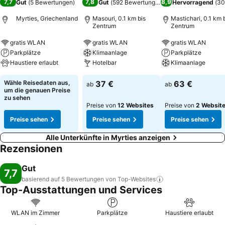
7,7
7,8
8,9
Gut
(
5 Bewertungen
)
Gut
(
592 Bewertungen
)
Hervorragend
(
30
Myrties, Griechenland
Masouri, 0.1 km bis
Mastichari, 0.1 km 
Zentrum
Zentrum
gratis WLAN
gratis WLAN
gratis WLAN
Parkplätze
Klimaanlage
Parkplätze
Haustiere erlaubt
Hotelbar
Klimaanlage
Wähle Reisedaten aus,
37 €
63 €
ab
ab
um die genauen Preise
zu sehen
Preise von
12 Websites
Preise von
2 Websit
Preise sehen
Preise sehen
Preise sehen
Alle Unterkünfte in Myrties anzeigen
Rezensionen
Gut
7,7
basierend auf 5 Bewertungen von
Top-Websites
Top-Ausstattungen und Services
WLAN im Zimmer
Parkplätze
Haustiere erlaubt