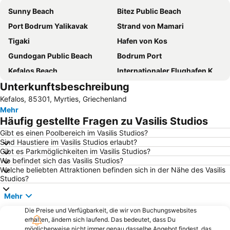
Sunny Beach
Bitez Public Beach
Port Bodrum Yalikavak
Strand von Mamari
Tigaki
Hafen von Kos
Gundogan Public Beach
Bodrum Port
Kefalos Beach
Internationaler Flughafen Kos-Hippokrates
Unterkunftsbeschreibung
Bodrum Castle
Kardamena
Kefalos, 85301, Myrties, Griechenland
D-Marin Turgutreis Marina
Gumbet Beach
Mehr
Marina Yacht Club
Lambi Strand
Häufig gestellte Fragen zu Vasilis Studios
Yalikavak Public Beach
D-Marin Didim Marina
Gibt es einen Poolbereich im Vasilis Studios?
Sind Haustiere im Vasilis Studios erlaubt?
Archaeological Museum of Nisyros
Marina Kos
Gibt es Parkmöglichkeiten im Vasilis Studios?
Kumbahce Public Beach
3. Koy Public Beach
Wo befindet sich das Vasilis Studios?
Welche beliebten Attraktionen befinden sich in der Nähe des Vasilis
Paradise Beach
Massouri
Studios?
Golturkbuku Coast
Tam Tam Strand
Mehr
Turgutreis Gunbatimi Public Beach
Karaincir Beach
Die Preise und Verfügbarkeit, die wir von Buchungswebsites
D-Marin Turgutreis
Traditional Settlement of Pserimos
erhalten, ändern sich laufend. Das bedeutet, dass Du
möglicherweise nicht immer genau dasselbe Angebot findest, das