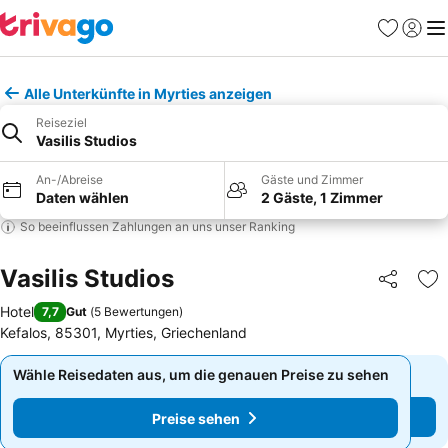
Favoriten
Einlog
Me
Alle Unterkünfte in Myrties anzeigen
Reiseziel
Vasilis Studios
An-/Abreise
Gäste und Zimmer
Daten wählen
2 Gäste, 1 Zimmer
So beeinflussen Zahlungen an uns unser Ranking
Vasilis Studios
Teilen
Zu
Hotel
7,7
Gut
(
5 Bewertungen
)
Kefalos, 85301, Myrties, Griechenland
Wähle Reisedaten aus, um die genauen Preise zu sehen
Wähle Reisedaten aus, um die genauen Preise zu sehen
Preise sehen
Preise sehen