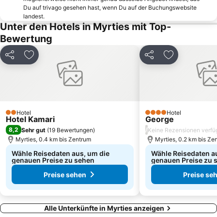
Ortakent Public Beach
Camel beach
Du auf trivago gesehen hast, wenn Du auf der Buchungswebsite
landest.
Didimes Beach
Fantasia
Unter den Hotels in Myrties mit Top-
Aquapark Bodrum
Unterwassermuseum Bodrum
Bewertung
Bodrum Bus Terminal
Kantouni
Teilen
Zu Favoriten hinzufügen
Teilen
Zu Favoriten
Kalimera
Rabbit Island
Traditional Settlement of Lipsi
Bodrum Amphitheatre
Bodrum Food Bazar
Traditional Settlement of Mandraki
Traditional Settlement of Myrties
Platanos
Hotel
Hotel
2 Sterne
Avlakia
Akti Zouroudi
4 Sterne
Hotel Kamari
George
8,2
/
Sehr gut
(
19 Bewertungen
)
Keine Rezensionen verfü
Palmarina Yalikavak
Palmarina Bodrum
Myrties, 0.4 km bis Zentrum
Myrties, 0.2 km bis Ze
Wähle Reisedaten aus, um die
Wähle Reisedaten a
genauen Preise zu sehen
genauen Preise zu 
Preise sehen
Preise se
Alle Unterkünfte in Myrties anzeigen