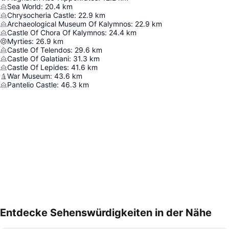
Sea World
:
20.4
km
Chrysocheria Castle
:
22.9
km
Archaeological Museum Of Kalymnos
:
22.9
km
Castle Of Chora Of Kalymnos
:
24.4
km
Myrties
:
26.9
km
Castle Of Telendos
:
29.6
km
Castle Of Galatiani
:
31.3
km
Castle Of Lepides
:
41.6
km
War Museum
:
43.6
km
Pantelio Castle
:
46.3
km
Entdecke Sehenswürdigkeiten in der Nähe
Karte vergrößern