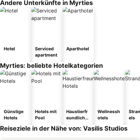
Andere Unterkünfte in Myrties
Hotel
Serviced
Aparthotel
apartment
Myrties: beliebte Hotelkategorien
Günstige
Hotels mit
Haustierfr
Wellnessh
Stra
Hotels
Pool
eundliche
otels
els
Hotels
Reiseziele in der Nähe von: Vasilis Studios