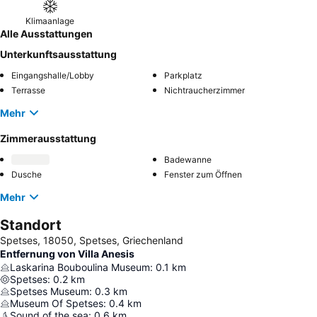
Klimaanlage
Alle Ausstattungen
Unterkunftsausstattung
Eingangshalle/Lobby
Parkplatz
Terrasse
Nichtraucherzimmer
Mehr
Zimmerausstattung
Badewanne
Dusche
Fenster zum Öffnen
Mehr
Standort
Spetses, 18050, Spetses, Griechenland
Entfernung von Villa Anesis
Laskarina Bouboulina Museum
:
0.1
km
Spetses
:
0.2
km
Spetses Museum
:
0.3
km
Museum Of Spetses
:
0.4
km
Sound of the sea
:
0.6
km