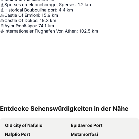
Spetses creek anchorage, Sperses
:
1.2
km
Historical Bouboulina port
:
4.4
km
Castle Of Ermioni
:
15.9
km
Castle Of Dokos
:
19.3
km
Άγιοι Θεοδώροι
:
74.1
km
Internationaler Flughafen Von Athen
:
102.5
km
Entdecke Sehenswürdigkeiten in der Nähe
Karte vergrößern
Old city of Nafplio
Epidavros Port
Nafplio Port
Metamorfosi