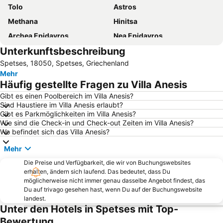
Tolo
Astros
Methana
Hinitsa
Archea Epidavros
Nea Epidavros
Unterkunftsbeschreibung
Archaeological Museum of Nauplion
Hydroneta
Spetses, 18050, Spetses, Griechenland
Ancient Theater of Epidavros
Ligoneri
Mehr
Porto Heli Marine
Franchthi Cave
Häufig gestellte Fragen zu Villa Anesis
Bisti
Molos
Gibt es einen Poolbereich im Villa Anesis?
Sind Haustiere im Villa Anesis erlaubt?
Mikro Kamini
Kantia
Gibt es Parkmöglichkeiten im Villa Anesis?
Lemon Forest
Plaka
Wie sind die Check-in und Check-out Zeiten im Villa Anesis?
Wo befindet sich das Villa Anesis?
Red Rock
Canali
Mehr
Nafplio Carnival
Trianon
Die Preise und Verfügbarkeit, die wir von Buchungswebsites
Costa
Vlychos
erhalten, ändern sich laufend. Das bedeutet, dass Du
Megalo kamini
Inslet Koronisi
möglicherweise nicht immer genau dasselbe Angebot findest, das
Du auf trivago gesehen hast, wenn Du auf der Buchungswebsite
Traditional Settlement of Paralio Astros
Askeli
landest.
Unter den Hotels in Spetses mit Top-
Temple of Poseidon
Neraki
Bewertung