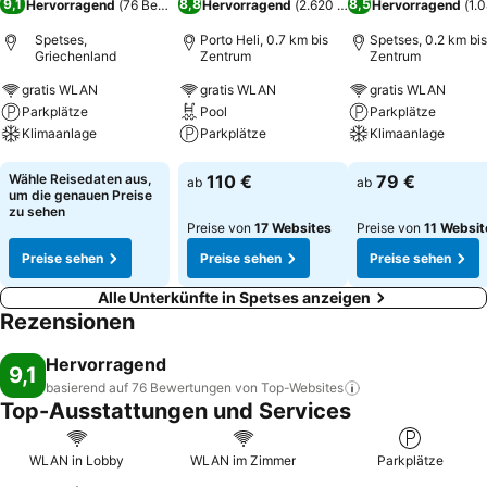
9,1
8,8
8,5
Hervorragend
(
76 Bewertungen
Hervorragend
)
(
2.620 Bewertungen
Hervorragend
)
(
1.
Spetses,
Porto Heli, 0.7 km bis
Spetses, 0.2 km bis
Griechenland
Zentrum
Zentrum
gratis WLAN
gratis WLAN
gratis WLAN
Parkplätze
Pool
Parkplätze
Klimaanlage
Parkplätze
Klimaanlage
Preise sehen
Preise sehen
Preise sehen
Wähle Reisedaten aus,
110 €
79 €
ab
ab
um die genauen Preise
zu sehen
Preise von
17 Websites
Preise von
11 Websit
Preise sehen
Preise sehen
Preise sehen
Alle Unterkünfte in Spetses anzeigen
Rezensionen
Hervorragend
9,1
basierend auf 76 Bewertungen von
Top-Websites
Top-Ausstattungen und Services
WLAN in Lobby
WLAN im Zimmer
Parkplätze