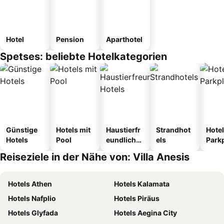
Hotel
Pension
Aparthotel
Spetses: beliebte Hotelkategorien
Günstige
Hotels mit
Haustierfr
Strandhot
Hotel
Hotels
Pool
eundliche
els
Park
Hotels
Reiseziele in der Nähe von: Villa Anesis
Hotels Athen
Hotels Kalamata
Hotels Nafplio
Hotels Piräus
Hotels Glyfada
Hotels Aegina City