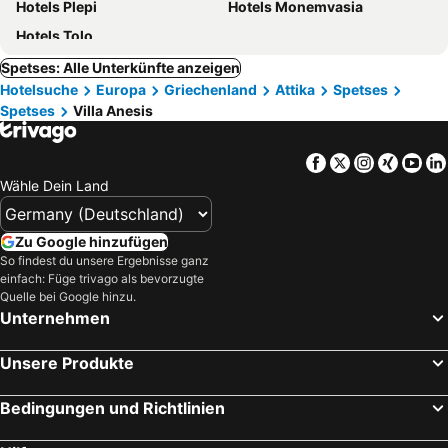
Hotels Plepi
Hotels Monemvasia
Hotels Tolo
Spetses: Alle Unterkünfte anzeigen
Hotelsuche
Europa
Griechenland
Attika
Spetses
Spetses
Villa Anesis
Facebook
Twitter
Instagra
Xing
Yo
Wähle Dein Land
Zu Google hinzufügen
So findest du unsere Ergebnisse ganz
einfach: Füge trivago als bevorzugte
Quelle bei Google hinzu.
Unternehmen
Unsere Produkte
Bedingungen und Richtlinien