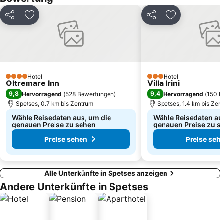
Plateía Syntágmatos
Bourtzi
Teilen
Zu Favoriten hinzufügen
Teilen
Zu Favoriten
Hotel
Hotel
4 Sterne
3 Sterne
Oltremare Inn
Villa Irini
9,8
9,4
Hervorragend
(
528 Bewertungen
)
Hervorragend
(
150 
Spetses, 0.7 km bis Zentrum
Spetses, 1.4 km bis Ze
Wähle Reisedaten aus, um die
Wähle Reisedaten a
genauen Preise zu sehen
genauen Preise zu 
Preise sehen
Preise se
Alle Unterkünfte in Spetses anzeigen
Andere Unterkünfte in Spetses