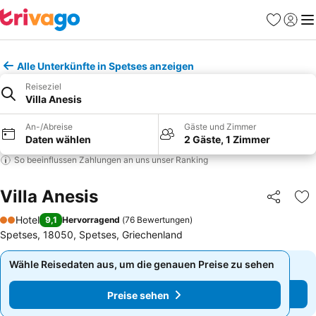
Favoriten
Einlog
Me
Alle Unterkünfte in Spetses anzeigen
Reiseziel
Villa Anesis
An-/Abreise
Gäste und Zimmer
Daten wählen
2 Gäste, 1 Zimmer
So beeinflussen Zahlungen an uns unser Ranking
Villa Anesis
Teilen
Zu
Hotel
9,1
Hervorragend
(
76 Bewertungen
)
2 Sterne
Spetses, 18050, Spetses, Griechenland
Wähle Reisedaten aus, um die genauen Preise zu sehen
Wähle Reisedaten aus, um die genauen Preise zu sehen
Preise sehen
Preise sehen