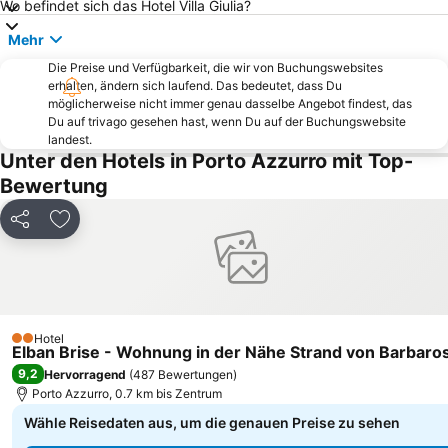
Wo befindet sich das Hotel Villa Giulia?
Capo Bianco
Spiaggia di Marciana Marina
Mehr
Museo Nazionale delle Residenze di Napoleone Isola d'Elba Villa San Martino
Marina Di Campo Airport
Die Preise und Verfügbarkeit, die wir von Buchungswebsites
Spiaggia di Levante
Le Rocchette
erhalten, ändern sich laufend. Das bedeutet, dass Du
Tenuta San Guido
Barbarossa
möglicherweise nicht immer genau dasselbe Angebot findest, das
Du auf trivago gesehen hast, wenn Du auf der Buchungswebsite
Museo Archelogico del Territorio di Populonia
Acropoli di Populonia
landest.
Unter den Hotels in Porto Azzurro mit Top-
Casetta Civinini Castiglione della Pescaia
Cavallino Matto
Bewertung
Pratoranieri
Tombolo
Caldana
Lacona beach
Teilen
Zu Favoriten hinzufügen
Tropicana Beach
Centro storico
Centro Storico di Portoferraio
Le Ghiaie
Procchio beach
Di Sant'Andrea
Chiessi
Ippodromo dei Pini
Hotel
2 Sterne
Elban Brise - Wohnung in der Nähe Strand von Barbaro
Spiaggia dell'Innamorata
Spiaggia della Conchiglia
9,2
Hervorragend
(
487 Bewertungen
)
Porto Azzurro, 0.7 km bis Zentrum
Wähle Reisedaten aus, um die genauen Preise zu sehen