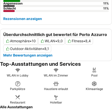
Angemessen
11
%
Schlecht
11
%
Rezensionen anzeigen
Überdurchschnittlich gut bewertet für Porto Azzurro
Atmosphäre
•
10
WLAN
•
9,0
Fitness
•
8,4
Outdoor-Aktivitäten
•
8,1
Mehr Bewertungen anzeigen
Top-Ausstattungen und Services
WLAN in Lobby
WLAN im Zimmer
Pool
Parkplätze
Haustiere erlaubt
Klimaanlage
Restaurant
Hotelbar
Alle Ausstattungen