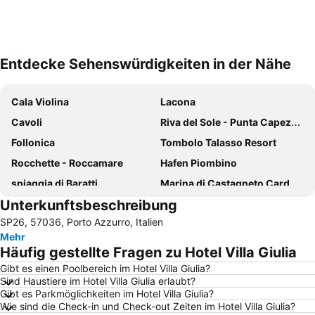
Entdecke Sehenswürdigkeiten in der Nähe
Karte vergrößern
Cala Violina
Lacona
Cavoli
Riva del Sole - Punta Capezzolo
Follonica
Tombolo Talasso Resort
Rocchette - Roccamare
Hafen Piombino
spiaggia di Baratti
Marina di Castagneto Carducci
Unterkunftsbeschreibung
Marina di Castagneto Carducci Lido
Procchio
SP26, 57036, Porto Azzurro, Italien
Torre Mozza
La Biodola
Mehr
Naregno
Punta Ala
Häufig gestellte Fragen zu Hotel Villa Giulia
Pareti
Fetovaia
Gibt es einen Poolbereich im Hotel Villa Giulia?
Sind Haustiere im Hotel Villa Giulia erlaubt?
Spiaggia Lunga
La Rocca di Populonia
Gibt es Parkmöglichkeiten im Hotel Villa Giulia?
Isola di Pianosa
Parco Costiero di Rimigliano
Wie sind die Check-in und Check-out Zeiten im Hotel Villa Giulia?