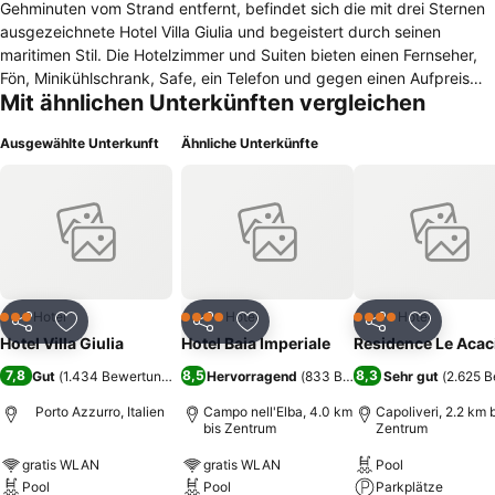
Gehminuten vom Strand entfernt, befindet sich die mit drei Sternen
ausgezeichnete Hotel Villa Giulia und begeistert durch seinen
maritimen Stil. Die Hotelzimmer und Suiten bieten einen Fernseher,
Fön, Minikühlschrank, Safe, ein Telefon und gegen einen Aufpreis
Mit ähnlichen Unterkünften vergleichen
eine Klimaanlage. Einige Unterkünfte verfügen über einen Balkon.
Zum Hotel zählen ein kostenloser Parkplatz, ein Fernsehraum, eine
Ausgewählte Unterkunft
Ähnliche Unterkünfte
durchgehend besetzte Rezeption, eine Gepäckaufbewahrung, ein
gebührenpflichtiger Privatstrand, eine Parkanlage mit Schwimmbad
und Whirlpool. Gelegentlich finden Showeinlagen mit Live-Musik
statt. Haustiere sind im Hotel willkommen. In der Lobby ist das
WLAN kostenfrei. Im Panoramarestaurant mit Aussicht aufs Meer
genießen die Gäste morgens und mittags ein reichhaltiges Buffet mit
warmen und kalten Köstlichkeiten, während abends ein Menü mit
toskanischen Spezialitäten zubereitet wird. An der Hotelbar werden
Hotel
Hotel
Hotel
3 Sterne
4 Sterne
4 Sterne
Teilen
Zu Favoriten hinzufügen
Teilen
Zu Favoriten hinzufügen
Teilen
Zu Favor
Getränke und Snacks angeboten. Die Festung Forte Longone liegt
Hotel Villa Giulia
Hotel Baia Imperiale
Residence Le Acac
eine fünf Kilometer lange Autofahrt von der Hotel Villa Giulia entfernt.
7,8
8,5
8,3
Gut
(
1.434 Bewertungen
)
Hervorragend
(
833 Bewertungen
Sehr gut
)
(
2.625 
Für einen Besuch des Heiligtums der Madonna di Monserrato fährt
man sechseinhalb Kilometer.
Porto Azzurro, Italien
Campo nell'Elba, 4.0 km
Capoliveri, 2.2 km 
bis Zentrum
Zentrum
gratis WLAN
gratis WLAN
Pool
Pool
Pool
Parkplätze