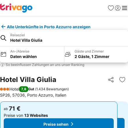
Favoriten
Einlog
Me
Alle Unterkünfte in Porto Azzurro anzeigen
Reiseziel
Hotel Villa Giulia
An-/Abreise
Gäste und Zimmer
Daten wählen
2 Gäste, 1 Zimmer
So beeinflussen Zahlungen an uns unser Ranking
Hotel Villa Giulia
Teilen
Zu
Hotel
7,8
Gut
(
1.434 Bewertungen
)
3 Sterne
SP26, 57036, Porto Azzurro, Italien
71 €
71 €
ab
ab
Preise von
13 Websites
Preise von
13 Websites
Preise sehen
Preise sehen