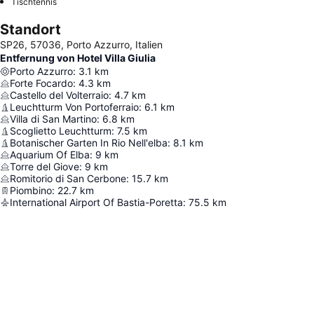
Tischtennis
Standort
SP26, 57036, Porto Azzurro, Italien
Entfernung von Hotel Villa Giulia
Porto Azzurro
:
3.1
km
Forte Focardo
:
4.3
km
Castello del Volterraio
:
4.7
km
Leuchtturm Von Portoferraio
:
6.1
km
Villa di San Martino
:
6.8
km
Scoglietto Leuchtturm
:
7.5
km
Botanischer Garten In Rio Nell'elba
:
8.1
km
Aquarium Of Elba
:
9
km
Torre del Giove
:
9
km
Romitorio di San Cerbone
:
15.7
km
Piombino
:
22.7
km
International Airport Of Bastia-Poretta
:
75.5
km