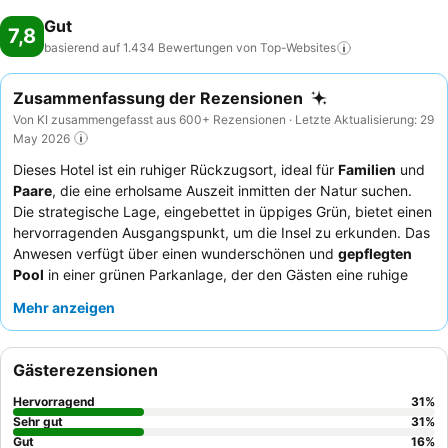
Gut
7,8
basierend auf 1.434 Bewertungen von
Top-Websites
Zusammenfassung der Rezensionen
Von KI zusammengefasst aus 600+ Rezensionen · Letzte Aktualisierung: 29
May 2026
Dieses Hotel ist ein ruhiger Rückzugsort, ideal für
Familien
und
Paare
, die eine erholsame Auszeit inmitten der Natur suchen.
Die strategische Lage, eingebettet in üppiges Grün, bietet einen
hervorragenden Ausgangspunkt, um die Insel zu erkunden. Das
Anwesen verfügt über einen wunderschönen und
gepflegten
Pool
in einer grünen Parkanlage, der den Gästen eine ruhige
Umgebung bietet. Die Gäste loben stets das
Personal und den
Mehr anzeigen
Service
für ihre Herzlichkeit und Professionalität, wobei der
Abendessen-Service oft für seine Qualität und vielfältigen
Angebote hervorgehoben wird. Für ein geräumigeres Erlebnis
Gästerezensionen
sollten Sie die
Familienzimmer
in Betracht ziehen, die häufig
über Mezzanine und private Eingänge mit Terrassen oder
Hervorragend
31
%
kleinen Gärten verfügen.
Sehr gut
31
%
Gut
16
%