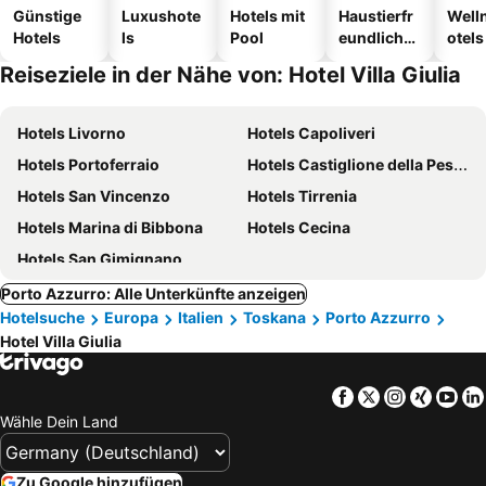
Günstige
Luxushote
Hotels mit
Haustierfr
Well
Hotels
ls
Pool
eundliche
otels
Hotels
Reiseziele in der Nähe von: Hotel Villa Giulia
Hotels Livorno
Hotels Capoliveri
Hotels Portoferraio
Hotels Castiglione della Pescaia
Hotels San Vincenzo
Hotels Tirrenia
Hotels Marina di Bibbona
Hotels Cecina
Hotels San Gimignano
Porto Azzurro: Alle Unterkünfte anzeigen
Hotelsuche
Europa
Italien
Toskana
Porto Azzurro
Hotel Villa Giulia
Facebook
Twitter
Instagra
Xing
Yo
Wähle Dein Land
Zu Google hinzufügen