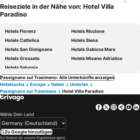
Hotels
Reiseziele in der Nähe von: Hotel Villa
Paradiso
Hotels Florenz
Hotels Riccione
Hotels Cattolica
Hotels Siena
Hotels San Gimignano
Hotels Gabicce Mare
Hotels Grosseto
Hotels Misano Adriatico
Hotels Saturnia
Passignano sul Trasimeno: Alle Unterkünfte anzeigen
Hotelsuche
Europa
Italien
Umbrien
Passignano sul Trasimeno
Hotel Villa Paradiso
Facebook
Twitter
Instagra
Xing
Yo
Wähle Dein Land
Zu Google hinzufügen
So findest du unsere Ergebnisse ganz