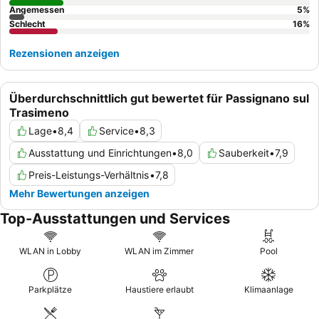
Angemessen
5
%
Schlecht
16
%
Rezensionen anzeigen
Überdurchschnittlich gut bewertet für Passignano sul
Trasimeno
Lage
•
8,4
Service
•
8,3
Ausstattung und Einrichtungen
•
8,0
Sauberkeit
•
7,9
Preis-Leistungs-Verhältnis
•
7,8
Mehr Bewertungen anzeigen
Top-Ausstattungen und Services
WLAN in Lobby
WLAN im Zimmer
Pool
Parkplätze
Haustiere erlaubt
Klimaanlage