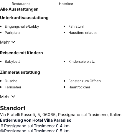
Restaurant
Hotelbar
Alle Ausstattungen
Unterkunftsausstattung
Eingangshalle/Lobby
Fahrstuhl
Parkplatz
Haustiere erlaubt
Mehr
Reisende mit Kindern
Babybett
Kinderspielplatz
Zimmerausstattung
Dusche
Fenster zum Öffnen
Fernseher
Haartrockner
Mehr
Standort
Via Fratelli Rosselli, 5, 06065, Passignano sul Trasimeno, Italien
Entfernung von Hotel Villa Paradiso
Passignano sul Trasimeno
:
0.4
km
Passignano sul Trasimeno
:
0.5
km