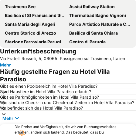
Trasimeno See
Assisi Railway Station
Basilica of St Francis and the Sacro Convento
Thermalbad Bagno Vignoni
Santa Maria degli Angeli
Parco Artistico Naturale e Culturale della Val d'Orcia
Centro Storico di Arezzo
Basilica di Santa Chiara
Stazione Ferroviaria Perugia Fontivegge
Centro di Perugia
Unterkunftsbeschreibung
Monticchiello
Bettolle
Via Fratelli Rosselli, 5, 06065, Passignano sul Trasimeno, Italien
Historische Altstadt von Pienza
Centro Storico di Gubbio
Mehr
Solomeo de le nobili arti de li giochi de lo piatto rustico
Arezzo
Häufig gestellte Fragen zu Hotel Villa
Borgo di Panicale
Perugia San Francesco d'Assisi - Internationaler Flughafen Umbrien
Paradiso
Cattedrale di San Lorenzo
Abbazia di Monte Oliveto Maggiore
Gibt es einen Poolbereich im Hotel Villa Paradiso?
Sind Haustiere im Hotel Villa Paradiso erlaubt?
Area verde di Santa Giuliana
Valdichiana Outlet Village
Gibt es Parkmöglichkeiten im Hotel Villa Paradiso?
Wie sind die Check-in und Check-out Zeiten im Hotel Villa Paradiso?
Säule des Marzocco
Le terme di Chianciano
Wo befindet sich das Hotel Villa Paradiso?
Kloster Sant Anna in Camprena
San Damiano
Mehr
Terme Antica Querciolaia
Castel Rigone
Die Preise und Verfügbarkeit, die wir von Buchungswebsites
Centro Storico di Castiglione del Lago
Terontola-Cortona Station
erhalten, ändern sich laufend. Das bedeutet, dass Du