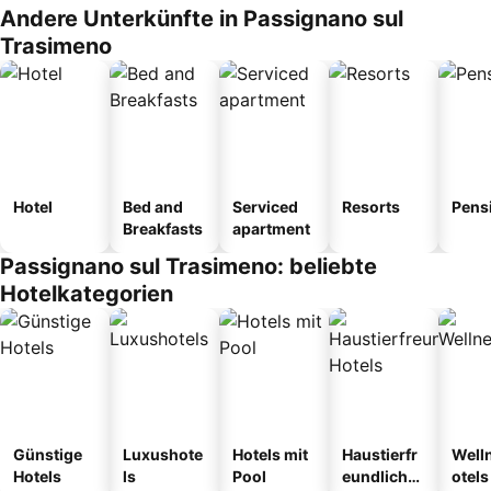
Andere Unterkünfte in Passignano sul
Trasimeno
Hotel
Bed and
Serviced
Resorts
Pens
Breakfasts
apartment
Passignano sul Trasimeno: beliebte
Hotelkategorien
Günstige
Luxushote
Hotels mit
Haustierfr
Well
Hotels
ls
Pool
eundliche
otels