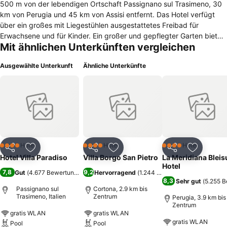
500 m von der lebendigen Ortschaft Passignano sul Trasimeno, 30
km von Perugia und 45 km von Assisi entfernt. Das Hotel verfügt
über ein großes mit Liegestühlen ausgestattetes Freibad für
Erwachsene und für Kinder. Ein großer und gepflegter Garten bietet
Mit ähnlichen Unterkünften vergleichen
Erholung und Entspannung. Den kleinen Gästen steht ein Spielplatz
und den Jugendlichen und Erwachsenen ein Mehrzweck-Sportplatz
Ausgewählte Unterkunft
Ähnliche Unterkünfte
zur Verfügung. Günstig liegt der Parkplatz. Einladend raffiniert und
hell sind die in der charakteristischen Umgebung befindliche Bar
und das Restaurant. Auch Wi-Fi-Internetzugang steht den Gästen in
der Eingangshalle zur Verfügung.
Hotel
Hotel
Hotel
4 Sterne
4 Sterne
4 Sterne
Teilen
Zu Favoriten hinzufügen
Teilen
Zu Favoriten hinzufügen
Teilen
Zu Favor
Hotel Villa Paradiso
Villa Borgo San Pietro
La Meridiana Bleis
Hotel
7,8
9,2
Gut
(
4.677 Bewertungen
)
Hervorragend
(
1.244 Bewertungen
)
8,3
Sehr gut
(
5.255 
Passignano sul
Cortona, 2.9 km bis
Trasimeno, Italien
Zentrum
Perugia, 3.9 km bis
Zentrum
gratis WLAN
gratis WLAN
gratis WLAN
Pool
Pool