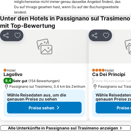
möglicherweise nicht immer genau dasselbe Angebot findest, das
Centro storico di Solomeo
Antognolla Golf
Du auf trivago gesehen hast, wenn Du auf der Buchungswebsite
Cenerente
Chiesa San Giovanni Battisto
landest.
Unter den Hotels in Passignano sul Trasimeno
Maledetti Toscani
Piazza Grande
mit Top-Bewertung
Centro Storico
Petrignano di Assisi
Piazza grande
Petroio
Teilen
Zu Favoriten hinzufügen
Teilen
Zu Favorit
Ciggiano
Montisi
Santuario di Rivotorto
Palazzo dei Priori
Ponte Felcino
San Francesco - Santuario della Madonna di Fatima
Centro Storico
Montefollonico
Hotel
Hotel
1 Sterne
4 Sterne
Lagolivo
Ca Dei Principi
Castelmuzio
Palazzo Piccolomini
8,4
/
Sehr gut
(
154 Bewertungen
)
Keine Rezensionen ve
Passignano sul Trasimeno, 3.4 km bis Zentrum
Passignano sul Tras
Wähle Reisedaten aus, um die
Wähle Reisedaten
genauen Preise zu sehen
genauen Preise z
Preise sehen
Preise
Alle Unterkünfte in Passignano sul Trasimeno anzeigen