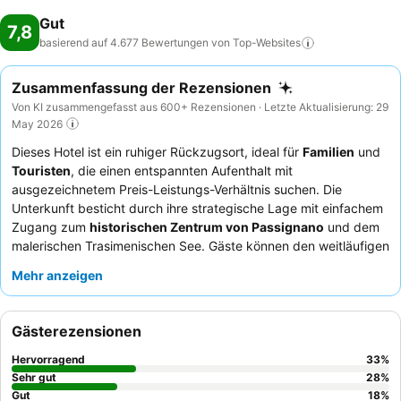
Gut
7,8
basierend auf 4.677 Bewertungen von
Top-Websites
Zusammenfassung der Rezensionen
Von KI zusammengefasst aus 600+ Rezensionen · Letzte Aktualisierung: 29
May 2026
Dieses Hotel ist ein ruhiger Rückzugsort, ideal für
Familien
und
Touristen
, die einen entspannten Aufenthalt mit
ausgezeichnetem Preis-Leistungs-Verhältnis suchen. Die
Unterkunft besticht durch ihre strategische Lage mit einfachem
Zugang zum
historischen Zentrum von Passignano
und dem
malerischen Trasimenischen See. Gäste können den weitläufigen
Poolbereich
mit zwei Pools, darunter ein flacher für Kinder,
Mehr anzeigen
inmitten eines gepflegten Gartens genießen. Das Personal wird
stets für seine außergewöhnliche Freundlichkeit und
Aufmerksamkeit gelobt, was das vielfältige und reichhaltige
Gästerezensionen
Frühstücks- und Abendbuffet
perfekt ergänzt. Für ein
ruhigeres Erlebnis mit potenziell besserer Aussicht könnten
Hervorragend
33
%
Gäste ein Zimmer mit Gartenblick in Betracht ziehen.
Sehr gut
28
%
Gut
18
%