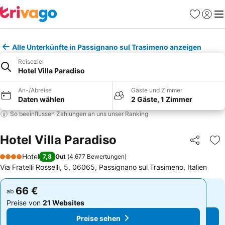
Favoriten
Einlog
Me
Alle Unterkünfte in Passignano sul Trasimeno anzeigen
Reiseziel
Hotel Villa Paradiso
An-/Abreise
Gäste und Zimmer
Daten wählen
2 Gäste, 1 Zimmer
So beeinflussen Zahlungen an uns unser Ranking
Hotel Villa Paradiso
Teilen
Zu
Hotel
7,8
Gut
(
4.677 Bewertungen
)
4 Sterne
Via Fratelli Rosselli, 5, 06065, Passignano sul Trasimeno, Italien
66 €
66 €
ab
ab
Preise von
21 Websites
Preise von
21 Websites
Preise sehen
Preise sehen