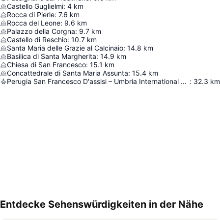
Castello Guglielmi
:
4
km
Rocca di Pierle
:
7.6
km
Rocca del Leone
:
9.6
km
Palazzo della Corgna
:
9.7
km
Castello di Reschio
:
10.7
km
Santa Maria delle Grazie al Calcinaio
:
14.8
km
Basilica di Santa Margherita
:
14.9
km
Chiesa di San Francesco
:
15.1
km
Concattedrale di Santa Maria Assunta
:
15.4
km
Perugia San Francesco D'assisi – Umbria International Airport
:
32.3
km
Entdecke Sehenswürdigkeiten in der Nähe
Karte vergrößern