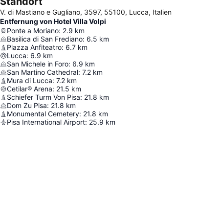
Standort
V. di Mastiano e Gugliano, 3597, 55100, Lucca, Italien
Entfernung von Hotel Villa Volpi
Ponte a Moriano
:
2.9
km
Basilica di San Frediano
:
6.5
km
Piazza Anfiteatro
:
6.7
km
Lucca
:
6.9
km
San Michele in Foro
:
6.9
km
San Martino Cathedral
:
7.2
km
Mura di Lucca
:
7.2
km
Cetilar® Arena
:
21.5
km
Schiefer Turm Von Pisa
:
21.8
km
Dom Zu Pisa
:
21.8
km
Monumental Cemetery
:
21.8
km
Pisa International Airport
:
25.9
km