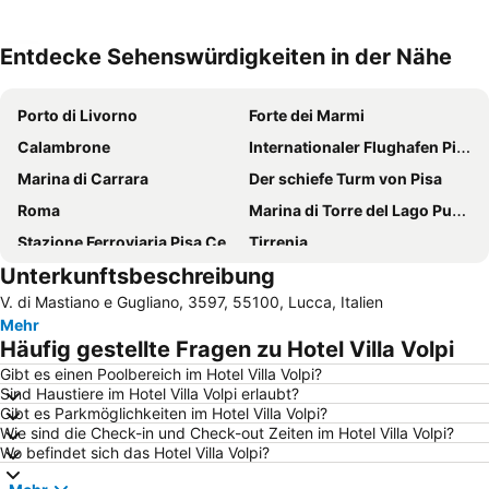
Entdecke Sehenswürdigkeiten in der Nähe
Karte vergrößern
Porto di Livorno
Forte dei Marmi
Calambrone
Internationaler Flughafen Pisa
Marina di Carrara
Der schiefe Turm von Pisa
Roma
Marina di Torre del Lago Puccini
Stazione Ferroviaria Pisa Centrale
Tirrenia
Unterkunftsbeschreibung
Torre del Lago
Borgo di Tellaro
V. di Mastiano e Gugliano, 3597, 55100, Lucca, Italien
Lido di Camaiore
Die Stadtmauer von Lucca
Mehr
Marina di Massa
Marina di Pisa
Häufig gestellte Fragen zu Hotel Villa Volpi
Pietrasanta
Altstadt
Gibt es einen Poolbereich im Hotel Villa Volpi?
Sind Haustiere im Hotel Villa Volpi erlaubt?
Marina Di Pisa
Calafuria
Gibt es Parkmöglichkeiten im Hotel Villa Volpi?
Marina Di Pisa
Spiaggia di Antignano
Wie sind die Check-in und Check-out Zeiten im Hotel Villa Volpi?
Wo befindet sich das Hotel Villa Volpi?
Spiaggia Fiascherino
Piazza San Martino