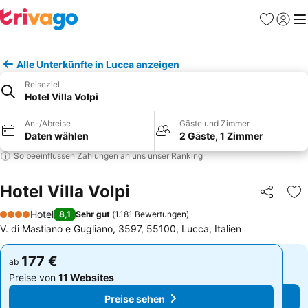
Favoriten
Einlog
Me
Alle Unterkünfte in Lucca anzeigen
Reiseziel
Hotel Villa Volpi
An-/Abreise
Gäste und Zimmer
Daten wählen
2 Gäste, 1 Zimmer
So beeinflussen Zahlungen an uns unser Ranking
Hotel Villa Volpi
Teilen
Zu
Hotel
8,1
Sehr gut
(
1.181 Bewertungen
)
4 Sterne
V. di Mastiano e Gugliano, 3597, 55100, Lucca, Italien
177 €
177 €
ab
ab
Preise von
11 Websites
Preise von
11 Websites
Preise sehen
Preise sehen