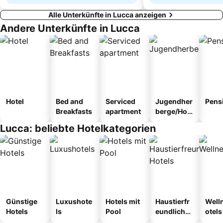
Alle Unterkünfte in Lucca anzeigen
Andere Unterkünfte in Lucca
Hotel
Bed and
Serviced
Jugendher
Pens
Breakfasts
apartment
berge/Hos
tel
Lucca: beliebte Hotelkategorien
Günstige
Luxushote
Hotels mit
Haustierfr
Well
Hotels
ls
Pool
eundliche
otels
Hotels