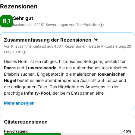
Rezensionen
Sehr gut
8,1
basierend auf 1.181 Bewertungen von
Top-Websites
Zusammenfassung der Rezensionen
Von KI zusammengefasst aus 400+ Rezensionen · Letzte Aktualisierung: 29
May 2026
Dieses Hotel ist ein ruhiges, historisches Refugium, perfekt für
Paare
und
Luxusreisende
, die ein authentisches toskanisches
Erlebnis suchen. Eingebettet in die malerischen
toskanischen
Hügel
bietet es eine atemberaubende Aussicht auf Lucca und
die umliegenden Täler. Das Highlight des Anwesens ist der
prächtige
Infinity-Pool
, der beim Entspannen eine
atemberaubende Aussicht bietet. Die Gäste loben stets die
Mehr anzeigen
raffinierten, hochwertigen Gerichte und traditionellen Aromen,
die im
Restaurant
serviert werden, insbesondere das
Abendmenü, das auf der Außenterrasse genossen wird. Für
Gästerezensionen
einen noch schöneren Aufenthalt sollten Sie den hauseigenen
Wein und das Olivenöl
des Hotels erwerben, die sehr
Hervorragend
45
%