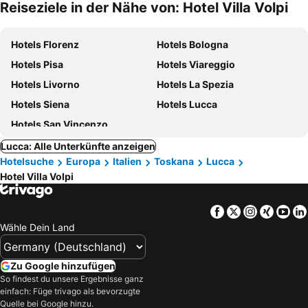
Reiseziele in der Nähe von: Hotel Villa Volpi
Hotels Florenz
Hotels Bologna
Hotels Pisa
Hotels Viareggio
Hotels Livorno
Hotels La Spezia
Hotels Siena
Hotels Lucca
Hotels San Vincenzo
Lucca: Alle Unterkünfte anzeigen
Hotelsuche
Europa
Italien
Toskana
Lucca
Hotel Villa Volpi
Facebook
Twitter
Instagra
Xing
Yo
Wähle Dein Land
Zu Google hinzufügen
So findest du unsere Ergebnisse ganz
einfach: Füge trivago als bevorzugte
Quelle bei Google hinzu.