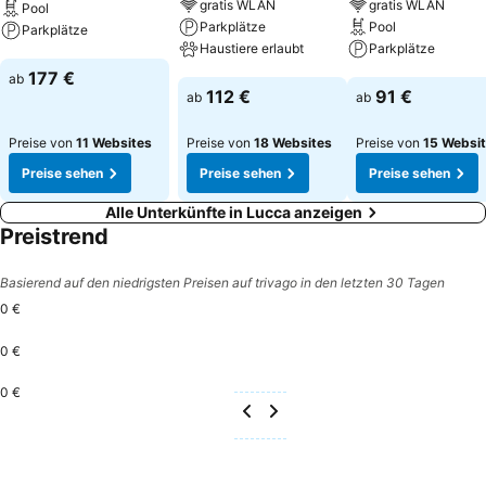
gratis WLAN
gratis WLAN
Pool
Parkplätze
Pool
Parkplätze
Haustiere erlaubt
Parkplätze
Preise sehen
177 €
ab
Preise sehen
Preise sehen
112 €
91 €
ab
ab
Preise von
11 Websites
Preise von
18 Websites
Preise von
15 Websi
Preise sehen
Preise sehen
Preise sehen
Alle Unterkünfte in Lucca anzeigen
Preistrend
Basierend auf den niedrigsten Preisen auf trivago in den letzten 30 Tagen
0 €
0 €
0 €