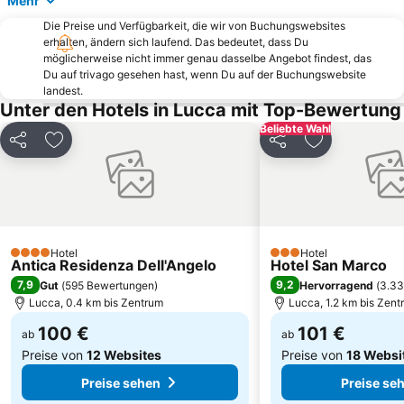
Mehr
Venezia
Lago di Suviana
Die Preise und Verfügbarkeit, die wir von Buchungswebsites
Fibbialla
Viareggio Railway Station
erhalten, ändern sich laufend. Das bedeutet, dass Du
Piazza dei Miracoli
Villa Puccini
möglicherweise nicht immer genau dasselbe Angebot findest, das
Du auf trivago gesehen hast, wenn Du auf der Buchungswebsite
Karneval in Viareggio
Santa María
landest.
Unter den Hotels in Lucca mit Top-Bewertung
Lido Arlecchino
Borgo medievale di Montecatini Alto
Beliebte Wahl
Fiumaretta
Artimino
Teilen
Zu Favoriten hinzufügen
Teilen
Zu Favoriten
Cerreto Laghi
Basílica di San Frediano
Archäologische Ausgrabung von Massaciuccoli Romana
Lungomare
Carmine
Tonfano
Tonfano
Tonfano
Hotel
Hotel
4 Sterne
3 Sterne
Antica Residenza Dell'Angelo
Hotel San Marco
La fortezza vecchia
Aquarium von Livorno
7,9
9,2
Gut
(
595 Bewertungen
)
Hervorragend
(
3.33
Borgo di Montemarcello
Ghizzano
Lucca, 0.4 km bis Zentrum
Lucca, 1.2 km bis Zent
Rex
Capezzano Pianore
100 €
101 €
ab
ab
Preise von
12 Websites
Preise von
18 Websi
Preise sehen
Preise se