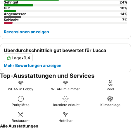
empfehlenswert sind.
Sehr gut
24
%
Gut
10
%
Angemessen
14
%
Schlecht
7
%
Rezensionen anzeigen
Überdurchschnittlich gut bewertet für Lucca
Lage
•
9,4
Mehr Bewertungen anzeigen
Top-Ausstattungen und Services
WLAN in Lobby
WLAN im Zimmer
Pool
Parkplätze
Haustiere erlaubt
Klimaanlage
Restaurant
Hotelbar
Alle Ausstattungen