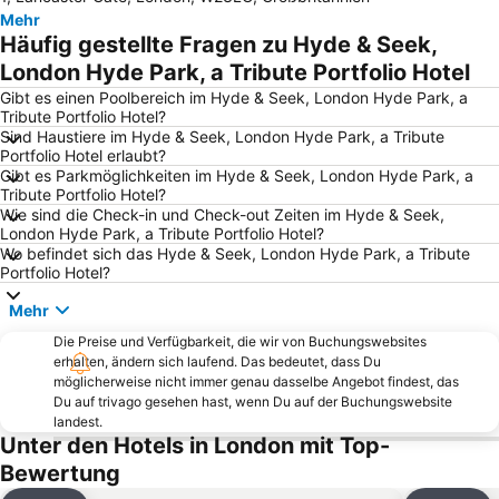
Mehr
Westminster
Kings Cross
Häufig gestellte Fragen zu Hyde & Seek,
Flughafen London City
Bahnhof Victoria
London Hyde Park, a Tribute Portfolio Hotel
Notting Hill
Piccadilly Circus
Gibt es einen Poolbereich im Hyde & Seek, London Hyde Park, a
Tribute Portfolio Hotel?
Flughafen London Gatwick
St Pancras
Sind Haustiere im Hyde & Seek, London Hyde Park, a Tribute
Portfolio Hotel erlaubt?
Buckingham Palast
London Eye
Gibt es Parkmöglichkeiten im Hyde & Seek, London Hyde Park, a
Earls Court
Whitechapel
Tribute Portfolio Hotel?
Wie sind die Check-in und Check-out Zeiten im Hyde & Seek,
Alexandra Palace
Shoreditch
London Hyde Park, a Tribute Portfolio Hotel?
Wo befindet sich das Hyde & Seek, London Hyde Park, a Tribute
South Kensington
The O2 Arena
Portfolio Hotel?
Waterloo Station
Marylebone
Mehr
Eurostar
London Bridge
Die Preise und Verfügbarkeit, die wir von Buchungswebsites
Mayfair
King's Cross Station
erhalten, ändern sich laufend. Das bedeutet, dass Du
möglicherweise nicht immer genau dasselbe Angebot findest, das
Tottenham
Exhibition Centre London
Du auf trivago gesehen hast, wenn Du auf der Buchungswebsite
Islington
Bahnhof Euston
landest.
Unter den Hotels in London mit Top-
Tower of London
Bayswater
Bewertung
Royal Albert Hall
Bloomsbury