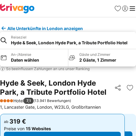
Favoriten
Einlog
Me
Alle Unterkünfte in London anzeigen
Reiseziel
Hyde & Seek, London Hyde Park, a Tribute Portfolio Hotel
An-/Abreise
Gäste und Zimmer
Daten wählen
2 Gäste, 1 Zimmer
So beeinflussen Zahlungen an uns unser Ranking
Hyde & Seek, London Hyde
Park, a Tribute Portfolio Hotel
Teilen
Zu
Hotel
7,1
(
13.941 Bewertungen
)
4 Sterne
1, Lancaster Gate, London, W23LG, Großbritannien
319 €
319 €
ab
ab
Preise von
15 Websites
Preise von
15 Websites