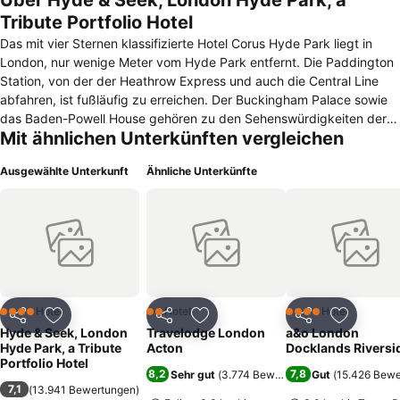
Über Hyde & Seek, London Hyde Park, a
Tribute Portfolio Hotel
Das mit vier Sternen klassifizierte Hotel Corus Hyde Park liegt in
London, nur wenige Meter vom Hyde Park entfernt. Die Paddington
Station, von der der Heathrow Express und auch die Central Line
abfahren, ist fußläufig zu erreichen. Der Buckingham Palace sowie
das Baden-Powell House gehören zu den Sehenswürdigkeiten der
Mit ähnlichen Unterkünften vergleichen
Umgebung. Die 389 Zimmer des Hotels verteilen sich auf mehrere
Stockwerke eines 200 Jahre alten Gebäudes. Alle Zimmer verfügen
Ausgewählte Unterkunft
Ähnliche Unterkünfte
über ein Bad mit Dusche oder Badewanne, Klimaanlage, TV,
Hosenbügler, Kaffee-/Teekocher sowie Minisafe. Im gesamten Haus
steht die Nutzung eines W-LAN Internetzugangs kostenfrei zur
Verfügung. Fünf Tagungsräume stehen für Meetings und Feiern aller
Art zur Verfügung. Zu den weiteren Annehmlichkeiten des Hotels
zählen ein Fitnessraum, ein 24-Stunden Zimmerservice und das
Restaurant "Bel Canto". Regelmäßig können Künstler und Sänger ihr
Können den Restaurantgästen präsentieren. Nach ereignisreichen
Hotel
Hotel
Hotel
4 Sterne
2 Sterne
4 Sterne
Teilen
Zu Favoriten hinzufügen
Teilen
Zu Favoriten hinzufügen
Teilen
Zu Favor
Stunden kann man beim Afternoon Tea relaxen und die Eindrücke
Hyde & Seek, London
Travelodge London
a&o London
des Tages verarbeiten. Die mehrsprachigen Mitarbeiter der
Hyde Park, a Tribute
Acton
Docklands Riversi
Rezeption helfen bei der Planung und Organisation einer
Portfolio Hotel
8,2
7,8
Sehr gut
(
3.774 Bewertungen
Gut
)
(
15.426 Bewe
Stadtrundfahrt weiter.
7,1
(
13.941 Bewertungen
)