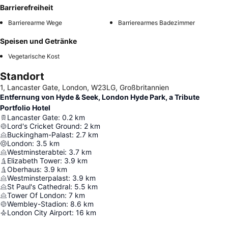
Barrierefreiheit
Barrierearme Wege
Barrierearmes Badezimmer
Speisen und Getränke
Vegetarische Kost
Standort
1, Lancaster Gate, London, W23LG, Großbritannien
Entfernung von Hyde & Seek, London Hyde Park, a Tribute
Portfolio Hotel
Lancaster Gate
:
0.2
km
Lord's Cricket Ground
:
2
km
Buckingham-Palast
:
2.7
km
London
:
3.5
km
Westminsterabtei
:
3.7
km
Elizabeth Tower
:
3.9
km
Oberhaus
:
3.9
km
Westminsterpalast
:
3.9
km
St Paul's Cathedral
:
5.5
km
Tower Of London
:
7
km
Wembley-Stadion
:
8.6
km
London City Airport
:
16
km