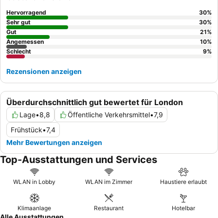
Rezeptionsteam
, das alles tut, um einen reibungslosen
Aufenthalt zu gewährleisten. Für ein ruhigeres Erlebnis empfiehlt
Hervorragend
30
%
es sich, ein Zimmer mit Gartenblick anzufragen.
Sehr gut
30
%
Gut
21
%
Angemessen
10
%
Schlecht
9
%
Rezensionen anzeigen
Überdurchschnittlich gut bewertet für London
Lage
•
8,8
Öffentliche Verkehrsmittel
•
7,9
Frühstück
•
7,4
Mehr Bewertungen anzeigen
Top-Ausstattungen und Services
WLAN in Lobby
WLAN im Zimmer
Haustiere erlaubt
Klimaanlage
Restaurant
Hotelbar
Alle Ausstattungen