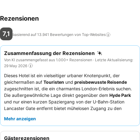
Rezensionen
7,1
basierend auf 13.941 Bewertungen von
Top-Websites
Zusammenfassung der Rezensionen
Von KI zusammengefasst aus 1.000+ Rezensionen · Letzte Aktualisierung:
29 May 2026
Dieses Hotel ist ein vielseitiger urbaner Knotenpunkt, der
gleichermaßen auf
Touristen
und
preisbewusste Reisende
zugeschnitten ist, die ein charmantes London-Erlebnis suchen.
Die außergewöhnliche Lage direkt gegenüber dem
Hyde Park
und nur einen kurzen Spaziergang von der U-Bahn-Station
Lancaster Gate entfernt bietet mühelosen Zugang zu den
wichtigsten Sehenswürdigkeiten der Stadt. Das herausragende
Mehr anzeigen
Merkmal des Hauses ist das hochgelobte
Frühstücksbuffet
,
das eine große Auswahl von Full English bis kontinental bietet.
Die Gäste loben durchweg das
freundliche und professionelle
Gästerezensionen