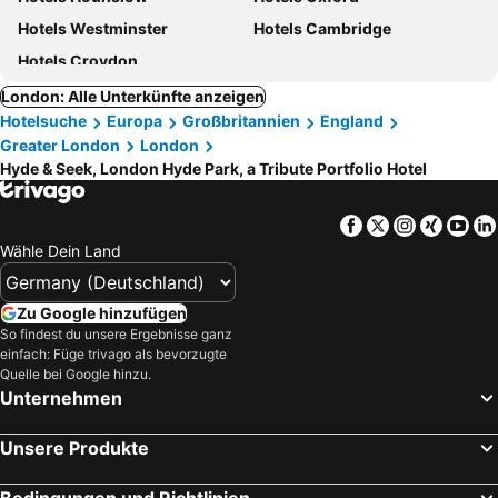
Hotels Westminster
Hotels Cambridge
Hotels Croydon
London: Alle Unterkünfte anzeigen
Hotelsuche
Europa
Großbritannien
England
Greater London
London
Hyde & Seek, London Hyde Park, a Tribute Portfolio Hotel
Facebook
Twitter
Instagra
Xing
Yo
Wähle Dein Land
Zu Google hinzufügen
So findest du unsere Ergebnisse ganz
einfach: Füge trivago als bevorzugte
Quelle bei Google hinzu.
Unternehmen
Unsere Produkte