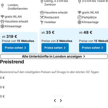
Ealing, 3.3 km bis
3.0 km bis Tower B
Zentrum
London,
Großbritannien
Haustiere erlaubt
gratis WLAN
gratis WLAN
Restaurant
Parkplätze
Haustiere erlaubt
Hotelbar
Klimaanlage
Klimaanlage
35 €
48 €
ab
ab
319 €
ab
Preise von
15 Websites
Preise von
3 Websites
Preise von
15 Websi
Preise sehen
Preise sehen
Preise sehen
Alle Unterkünfte in London anzeigen
Preistrend
Basierend auf den niedrigsten Preisen auf trivago in den letzten 30 Tagen
0 €
0 €
0 €