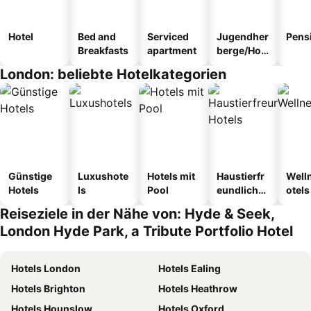
Hotel
Bed and
Serviced
Jugendher
Pens
Breakfasts
apartment
berge/Hos
tel
London: beliebte Hotelkategorien
Günstige
Luxushote
Hotels mit
Haustierfr
Well
Hotels
ls
Pool
eundliche
otels
Hotels
Reiseziele in der Nähe von: Hyde & Seek,
London Hyde Park, a Tribute Portfolio Hotel
Hotels London
Hotels Ealing
Hotels Brighton
Hotels Heathrow
Hotels Hounslow
Hotels Oxford