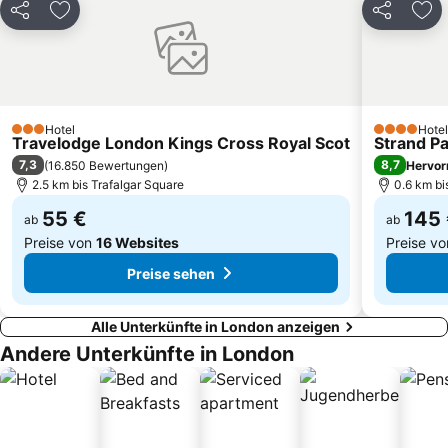
Leicester Square
Fulham
Teilen
Zu Favoriten hinzufügen
Teilen
Zu 
Trafalgar Square
Wembley
Stratford Station
Stratford Centre
Hotel
Hotel
3 Sterne
4 Sterne
Travelodge London Kings Cross Royal Scot
Strand P
7,3
8,7
(
16.850 Bewertungen
)
Hervor
2.5 km bis Trafalgar Square
0.6 km bi
55 €
145
ab
ab
Preise von
16 Websites
Preise v
Preise sehen
Alle Unterkünfte in London anzeigen
Andere Unterkünfte in London