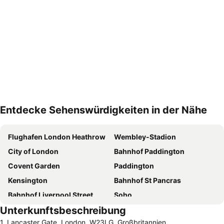
Entdecke Sehenswürdigkeiten in der Nähe
Karte vergrößern
Flughafen London Heathrow
Wembley-Stadion
City of London
Bahnhof Paddington
Covent Garden
Paddington
Kensington
Bahnhof St Pancras
Bahnhof Liverpool Street
Soho
Unterkunftsbeschreibung
Tower Bridge
Hyde Park
1, Lancaster Gate, London, W23LG, Großbritannien
Big Ben
Camden Town