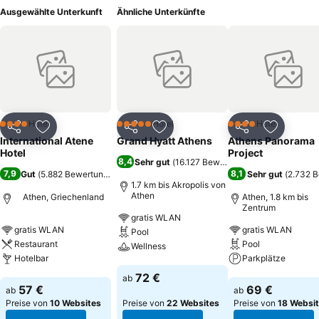
Ausgewählte Unterkunft
Ähnliche Unterkünfte
Hotel
Hotel
Hotel
4 Sterne
5 Sterne
4 Sterne
Teilen
Zu Favoriten hinzufügen
Teilen
Zu Favoriten hinzufügen
Teilen
Zu Favor
International Atene
Grand Hyatt Athens
Athens Panorama
Hotel
Project
8,4
Sehr gut
(
16.127 Bewertungen
)
7,9
8,1
Gut
(
5.882 Bewertungen
)
Sehr gut
(
2.732 
1.7 km bis Akropolis von
Athen
Athen, Griechenland
Athen, 1.8 km bis
Zentrum
gratis WLAN
gratis WLAN
gratis WLAN
Pool
Restaurant
Pool
Wellness
Hotelbar
Parkplätze
Preise sehen
72 €
ab
Preise sehen
Preise sehen
57 €
69 €
ab
ab
Preise von
10 Websites
Preise von
22 Websites
Preise von
18 Websi