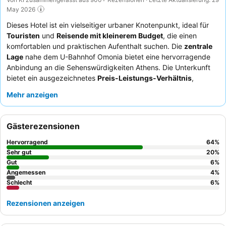
May 2026
Dieses Hotel ist ein vielseitiger urbaner Knotenpunkt, ideal für
Touristen
und
Reisende mit kleinerem Budget
, die einen
komfortablen und praktischen Aufenthalt suchen. Die
zentrale
Lage
nahe dem U-Bahnhof Omonia bietet eine hervorragende
Anbindung an die Sehenswürdigkeiten Athens. Die Unterkunft
bietet ein ausgezeichnetes
Preis-Leistungs-Verhältnis
,
ergänzt durch Annehmlichkeiten wie bequeme Betten und eine
Mehr anzeigen
effektive Klimaanlage. Die Gäste loben stets das
hilfsbereite
und freundliche Personal
sowie das
reichhaltige und
köstliche Frühstücksbuffet
mit griechischen Spezialitäten. Für
Gästerezensionen
ein ruhigeres Erlebnis könnten Gäste ein Zimmer abseits der
Hauptkorridore anfragen.
Hervorragend
64
%
Sehr gut
20
%
Gut
6
%
Angemessen
4
%
Schlecht
6
%
Rezensionen anzeigen