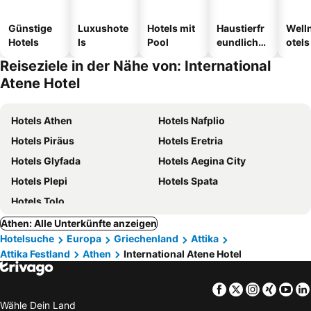
Günstige
Luxushote
Hotels mit
Haustierfr
Well
Hotels
ls
Pool
eundliche
otels
Hotels
Reiseziele in der Nähe von: International
Atene Hotel
Hotels Athen
Hotels Nafplio
Hotels Piräus
Hotels Eretria
Hotels Glyfada
Hotels Aegina City
Hotels Plepi
Hotels Spata
Hotels Tolo
Athen: Alle Unterkünfte anzeigen
Hotelsuche
Europa
Griechenland
Attika
Attika Festland
Athen
International Atene Hotel
Facebook
Twitter
Instagra
Xing
Yo
Wähle Dein Land