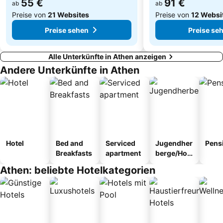
55 €
91 €
ab
ab
Preise von
21 Websites
Preise von
12 Websi
Preise sehen
Preise se
Alle Unterkünfte in Athen anzeigen
Andere Unterkünfte in Athen
Hotel
Bed and
Serviced
Jugendher
Pens
Breakfasts
apartment
berge/Hos
tel
Athen: beliebte Hotelkategorien