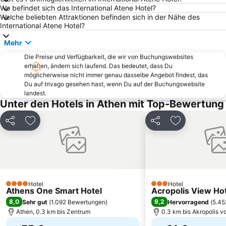
Wo befindet sich das International Atene Hotel?
Ermou
Kallithea
Welche beliebten Attraktionen befinden sich in der Nähe des
Thissio
OAKA Olympic Stadium
International Atene Hotel?
Panathenaic Stadium
Marina Glyfadas
Mehr
Marina Zea Pasalimani
Chalikiada
Die Preise und Verfügbarkeit, die wir von Buchungswebsites
erhalten, ändern sich laufend. Das bedeutet, dass Du
Nea Peramos
Lefkandi
möglicherweise nicht immer genau dasselbe Angebot findest, das
Astir Beach
Agia Marina
Du auf trivago gesehen hast, wenn Du auf der Buchungswebsite
landest.
Traditional Settlement of Anafiotika
Megaron - Athens International Conference Centre
Unter den Hotels in Athen mit Top-Bewertung
Ampelokipoi
Traditional Settlement of Aigina
Teilen
Zu Favoriten hinzufügen
Teilen
Zu Favoriten
Kerameikos
Nea Smyrni
Christmas at Syntagma Square
Zafiro
Kavouri Beach
Aghios Nikolaos
KTEL Attikis
Piraeus Center
Hotel
Hotel
Kifissia Garden
Agia Paraskevi
4 Sterne
3 Sterne
Athens One Smart Hotel
Acropolis View Ho
Saronida
Anavissos 1
8,0
9,2
Sehr gut
(
1.092 Bewertungen
)
Hervorragend
(
5.45
Athen, 0.3 km bis Zentrum
0.3 km bis Akropolis v