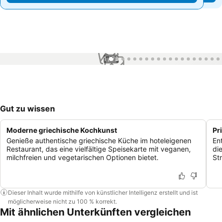
1 / 72
Gut zu wissen
Moderne griechische Kochkunst
Pr
Genieße authentische griechische Küche im hoteleigenen
En
Restaurant, das eine vielfältige Speisekarte mit veganen,
di
milchfreien und vegetarischen Optionen bietet.
St
Dieser Inhalt wurde mithilfe von künstlicher Intelligenz erstellt und ist
möglicherweise nicht zu 100 % korrekt.
Mit ähnlichen Unterkünften vergleichen