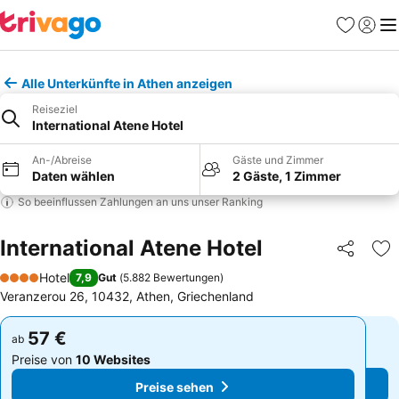
Favoriten
Einlog
Me
Alle Unterkünfte in Athen anzeigen
Reiseziel
International Atene Hotel
An-/Abreise
Gäste und Zimmer
Daten wählen
2 Gäste, 1 Zimmer
So beeinflussen Zahlungen an uns unser Ranking
International Atene Hotel
Teilen
Zu
Hotel
7,9
Gut
(
5.882 Bewertungen
)
4 Sterne
Veranzerou 26, 10432, Athen, Griechenland
57 €
57 €
ab
ab
Preise von
10 Websites
Preise von
10 Websites
Preise sehen
Preise sehen