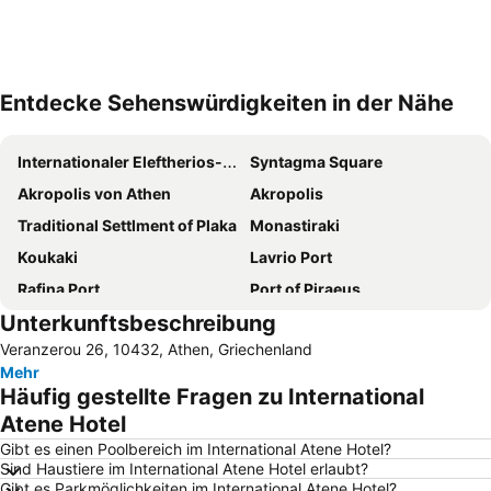
Entdecke Sehenswürdigkeiten in der Nähe
Karte vergrößern
Internationaler Eleftherios-Venizelos-Flughafen Athen
Syntagma Square
Akropolis von Athen
Akropolis
Traditional Settlment of Plaka
Monastiraki
Koukaki
Lavrio Port
Rafina Port
Port of Piraeus
Unterkunftsbeschreibung
Vouliagmeni Beach
Kolonaki
Veranzerou 26, 10432, Athen, Griechenland
Egaleo
Psirri
Mehr
Fetiye Mosque
Nea Makri
Häufig gestellte Fragen zu International
Porto Rafti
Omonia
Atene Hotel
Aegina Port
Piraeus Station
Gibt es einen Poolbereich im International Atene Hotel?
Sind Haustiere im International Atene Hotel erlaubt?
Α Beach Voula
Pefki
Gibt es Parkmöglichkeiten im International Atene Hotel?