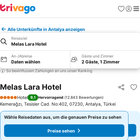
Favoriten
Einlog
Me
Alle Unterkünfte in Antalya anzeigen
Reiseziel
Melas Lara Hotel
An-/Abreise
Gäste und Zimmer
Daten wählen
2 Gäste, 1 Zimmer
So beeinflussen Zahlungen an uns unser Ranking
Melas Lara Hotel
Teilen
Zu
Hotel
9,1
Hervorragend
(
12.843 Bewertungen
)
5 Sterne
Kemerağzı, Tesisler Cad. No:402, 07230, Antalya, Türkei
Wähle Reisedaten aus, um die genauen Preise zu sehen
Wähle Reisedaten aus, um die genauen Preise zu sehen
Preise sehen
Preise sehen