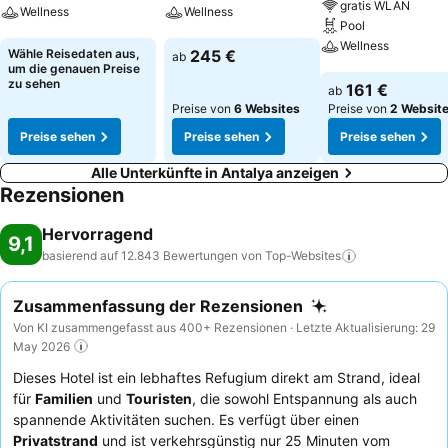
gratis WLAN
Wellness
Wellness
Pool
Wellness
Preise sehen
Preise sehen
Wähle Reisedaten aus,
245 €
ab
um die genauen Preise
Preise sehen
zu sehen
161 €
ab
Preise von
6 Websites
Preise von
2 Websit
Preise sehen
Preise sehen
Preise sehen
Alle Unterkünfte in Antalya anzeigen
Rezensionen
Hervorragend
9,1
basierend auf 12.843 Bewertungen von
Top-Websites
Zusammenfassung der Rezensionen
Von KI zusammengefasst aus 400+ Rezensionen · Letzte Aktualisierung: 29
May 2026
Dieses Hotel ist ein lebhaftes Refugium direkt am Strand, ideal
für
Familien
und
Touristen
, die sowohl Entspannung als auch
spannende Aktivitäten suchen. Es verfügt über einen
Privatstrand
und ist verkehrsgünstig nur 25 Minuten vom