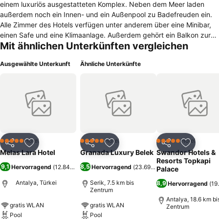
einem luxuriös ausgestatteten Komplex. Neben dem Meer laden
außerdem noch ein Innen- und ein Außenpool zu Badefreuden ein.
Alle Zimmer des Hotels verfügen unter anderem über eine Minibar,
einen Safe und eine Klimaanlage. Außerdem gehört ein Balkon zur
Mit ähnlichen Unterkünften vergleichen
Grundausstattung der Räume. In den Badezimmern befinden sich
jeweils ein Fön und eine Badewanne mit Whirlpool. Zu den
Ausgewählte Unterkunft
Ähnliche Unterkünfte
Annehmlichkeiten des Melas Lara Hotel gehören ein Fitnessraum
und ein Spa mit Sauna sowie türkischem Bad. Darüber hinaus steht
den Gästen auf der gesamten Anlage kostenfreies WLAN zur
Verfügung. Abends offeriert das Hotel Animation. Zudem bietet die
Unterkunft Minigolf, Billard und Tennis an. Die Lobby-, Beach- und
Pool Bar sowie die Disco laden Gäste zu einem kühlen Getränk ein.
Außerdem gibt es ein Haupt- und zwei À-la-carte-Restaurants, die
Fischspeisen und türkische Gerichte anbieten. Die hauseigene
Hotel
Hotel
Hotel
5 Sterne
5 Sterne
5 Sterne
Teilen
Zu Favoriten hinzufügen
Teilen
Zu Favoriten hinzufügen
Teilen
Zu Favor
Konditorei bietet Süßwaren. Der Hıdırlık Tower und das Hadrianstor
Melas Lara Hotel
Granada Luxury Belek
Swandor Hotels &
befinden sich mit dem Auto jeweils ungefähr 20 Kilometer von der
Resorts Topkapi
9,1
8,5
Hervorragend
(
12.843 Bewertungen
Hervorragend
)
(
23.697 Bewertungen
)
Unterkunft entfernt.
Palace
Antalya, Türkei
Serik, 7.5 km bis
8,9
Hervorragend
(
19
Zentrum
Antalya, 18.6 km bi
gratis WLAN
gratis WLAN
Zentrum
Pool
Pool