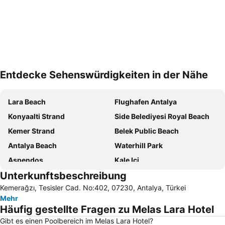
Entdecke Sehenswürdigkeiten in der Nähe
Karte vergrößern
Lara Beach
Flughafen Antalya
Konyaalti Strand
Side Belediyesi Royal Beach
Kemer Strand
Belek Public Beach
Antalya Beach
Waterhill Park
Aspendos
Kale Ici
Unterkunftsbeschreibung
Sueno Golf Club
Side ancient places
Kemerağzı, Tesisler Cad. No:402, 07230, Antalya, Türkei
Bogazkent
Olympos
Mehr
Side Port
Murat Paşa Moschee
Häufig gestellte Fragen zu Melas Lara Hotel
Kadriye Public Beach
Strand von Beldibi
Gibt es einen Poolbereich im Melas Lara Hotel?