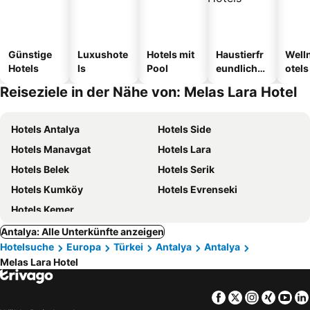
Günstige
Luxushote
Hotels mit
Haustierfr
Well
Hotels
ls
Pool
eundliche
otels
Hotels
Reiseziele in der Nähe von: Melas Lara Hotel
Hotels Antalya
Hotels Side
Hotels Manavgat
Hotels Lara
Hotels Belek
Hotels Serik
Hotels Kumköy
Hotels Evrenseki
Hotels Kemer
Antalya: Alle Unterkünfte anzeigen
Hotelsuche
Europa
Türkei
Antalya
Antalya
Melas Lara Hotel
Facebook
Twitter
Instagra
Xing
Yo