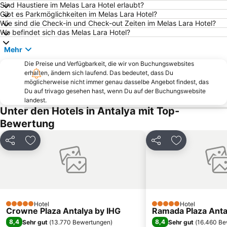
Sind Haustiere im Melas Lara Hotel erlaubt?
Manavgat Markt
Antalya Expo Center
Gibt es Parkmöglichkeiten im Melas Lara Hotel?
Busbahnhof Antalya
Lara Dido Beach
Wie sind die Check-in und Check-out Zeiten im Melas Lara Hotel?
Wo befindet sich das Melas Lara Hotel?
Sarisu Public Beach
Hadrianstor
Mehr
Kaya Eagles Golf Club
Akseki
Die Preise und Verfügbarkeit, die wir von Buchungswebsites
Wochenmarkt Side
Phaselis
erhalten, ändern sich laufend. Das bedeutet, dass Du
Mermerli Beach
Ayisigi Strand
möglicherweise nicht immer genau dasselbe Angebot findest, das
Du auf trivago gesehen hast, wenn Du auf der Buchungswebsite
Turist Beach
Cornelia Golf Club
landest.
Unter den Hotels in Antalya mit Top-
Gazipasa Ogretmenevi Beach
Kemer Merkez Dogu Public Beach
Bewertung
50th International Antalya Golden Orange Film Festival
Apollon Temple
Suna-Inan-Kirac Kaleici Museum
Uhrturm
Teilen
Zu Favoriten hinzufügen
Teilen
Zu Favoriten
Göynük-Canyon
Antalya Adalet Sarayı
Koprulu Canyon National Park
Düden-Wasserfälle
Akdeniz University Faculty of Medicine
Carya Golf Club
Termessos
Antalya Aquarium
Hotel
Hotel
5 Sterne
5 Sterne
Crowne Plaza Antalya by IHG
Ramada Plaza Anta
Aktur Lunapark
Setur Antalya Marina
8,4
8,4
Sehr gut
(
13.770 Bewertungen
)
Sehr gut
(
16.460 Be