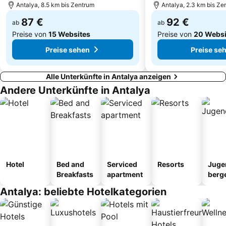
Amphitheatre
Moschee Manavgat
Antalya, 8.5 km bis Zentrum
Antalya, 2.3 km bis Ze
87 €
92 €
ab
ab
Preise von
15 Websites
Preise von
20 Websi
Preise sehen
Preise se
Alle Unterkünfte in Antalya anzeigen
Andere Unterkünfte in Antalya
Hotel
Bed and
Serviced
Resorts
Juge
Breakfasts
apartment
berg
tel
Antalya: beliebte Hotelkategorien