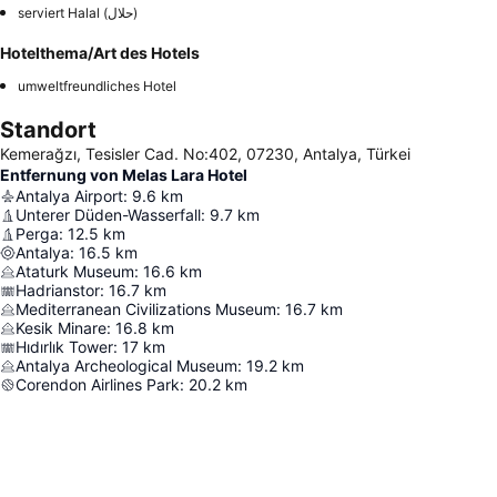
serviert Halal (حلال)
Hotelthema/Art des Hotels
umweltfreundliches Hotel
Standort
Kemerağzı, Tesisler Cad. No:402, 07230, Antalya, Türkei
Entfernung von Melas Lara Hotel
Antalya Airport
:
9.6
km
Unterer Düden-Wasserfall
:
9.7
km
Perga
:
12.5
km
Antalya
:
16.5
km
Ataturk Museum
:
16.6
km
Hadrianstor
:
16.7
km
Mediterranean Civilizations Museum
:
16.7
km
Kesik Minare
:
16.8
km
Hıdırlık Tower
:
17
km
Antalya Archeological Museum
:
19.2
km
Corendon Airlines Park
:
20.2
km