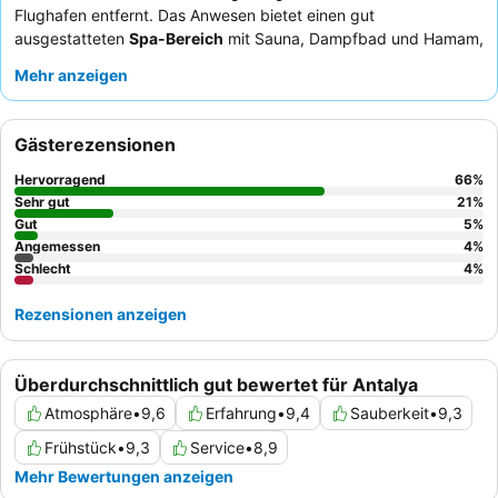
Flughafen entfernt. Das Anwesen bietet einen gut
ausgestatteten
Spa-Bereich
mit Sauna, Dampfbad und Hamam,
perfekt zum Entspannen nach einem ereignisreichen Tag. Die
Mehr anzeigen
Gäste loben stets das
freundliche und aufmerksame Personal
sowie die
vielfältige und köstliche Speisenauswahl
,
einschließlich abwechslungsreicher Themenabende. Für einen
Gästerezensionen
wirklich komfortablen Aufenthalt empfiehlt es sich, eines der
geräumigen
Familienzimmer mit Meerblick
zu buchen.
Hervorragend
66
%
Sehr gut
21
%
Gut
5
%
Angemessen
4
%
Schlecht
4
%
Rezensionen anzeigen
Überdurchschnittlich gut bewertet für Antalya
Atmosphäre
•
9,6
Erfahrung
•
9,4
Sauberkeit
•
9,3
Frühstück
•
9,3
Service
•
8,9
Mehr Bewertungen anzeigen