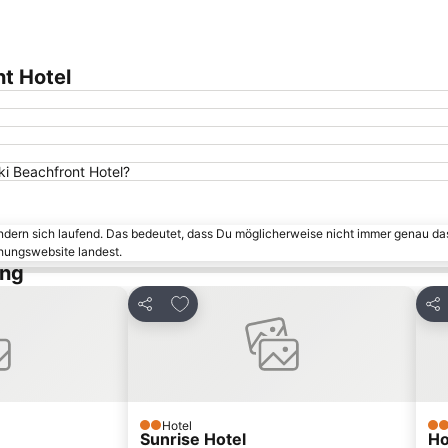
nt Hotel
ki Beachfront Hotel?
ändern sich laufend. Das bedeutet, dass Du möglicherweise nicht immer genau da
chungswebsite landest.
ung
inzufügen
Zu Favoriten hinzufügen
Teilen
Tei
Hotel
2 Sterne
2 S
Sunrise Hotel
Ho