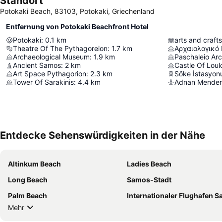
Standort
Potokaki Beach, 83103, Potokaki, Griechenland
Entfernung von Potokaki Beachfront Hotel
Potokaki
:
0.1
km
arts and crafts
Theatre Of The Pythagoreion
:
1.7
km
Αρχαιολογικό
Archaeological Museum
:
1.9
km
Paschaleio Ar
Ancient Samos
:
2
km
Castle Of Lou
Art Space Pythagorion
:
2.3
km
Söke İstasyon
Tower Of Sarakinis
:
4.4
km
Adnan Mendere
Entdecke Sehenswürdigkeiten in der Nähe
Altinkum Beach
Ladies Beach
Long Beach
Samos-Stadt
Palm Beach
Internationaler Flughafen 
Mehr