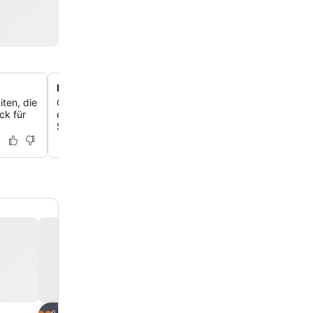
Direkter Strandzugang mit Privatbereich
ten, die
Geh direkt vom Hotel aus an den Potokaki Strand und 
ck für
exklusiven Zugang zu einem privaten Strandbereich mit
Sonnenliegen und Sonnenschirmen.