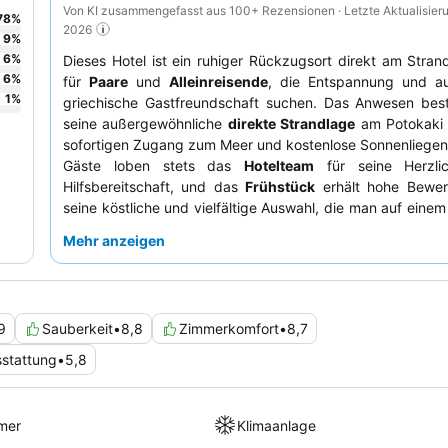
Von KI zusammengefasst aus 100+ Rezensionen · Letzte Aktualisier
78
%
2026
9
%
6
%
Dieses Hotel ist ein ruhiger Rückzugsort direkt am Stran
6
%
für
Paare
und
Alleinreisende
, die Entspannung und au
1
%
griechische Gastfreundschaft suchen. Das Anwesen best
seine außergewöhnliche
direkte Strandlage
am Potokaki 
sofortigen Zugang zum Meer und kostenlose Sonnenliegen 
Gäste loben stets das
Hotelteam
für seine Herzli
Hilfsbereitschaft, und das
Frühstück
erhält hohe Bewer
seine köstliche und vielfältige Auswahl, die man auf einem
Meerblick genießen kann. Für ein wirklich verbesserte
Mehr anzeigen
sollten Sie ein
renoviertes Zimmer
buchen, um moderne
und Ästhetik zu genießen.
9
Sauberkeit
•
8,8
Zimmerkomfort
•
8,7
stattung
•
5,8
mer
Klimaanlage