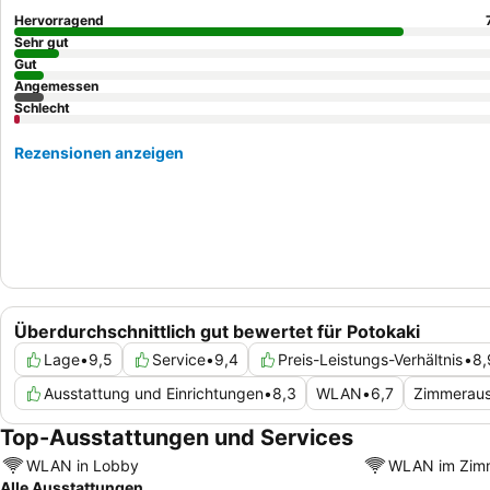
Hervorragend
Sehr gut
Gut
Angemessen
Schlecht
Rezensionen anzeigen
Überdurchschnittlich gut bewertet für Potokaki
Lage
•
9,5
Service
•
9,4
Preis-Leistungs-Verhältnis
•
8,
Ausstattung und Einrichtungen
•
8,3
WLAN
•
6,7
Zimmeraus
Top-Ausstattungen und Services
WLAN in Lobby
WLAN im Zim
Alle Ausstattungen