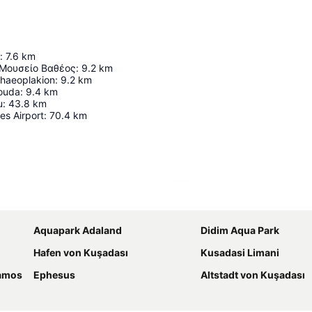
:
7.6
km
 Μουσείο Βαθέος
:
9.2
km
chaeoplakion
:
9.2
km
louda
:
9.4
km
u
:
43.8
km
s Airport
:
70.4
km
Karte vergrößern
Aquapark Adaland
Didim Aqua Park
Hafen von Kuşadası
Kusadasi Limani
Samos
Ephesus
Altstadt von Kuşadası