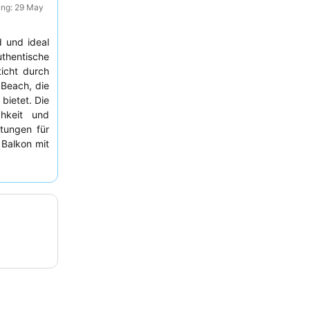
ung: 29 May
d und ideal
thentische
icht durch
Beach, die
bietet. Die
chkeit und
tungen für
 Balkon mit
s Erlebnis
n Komfort