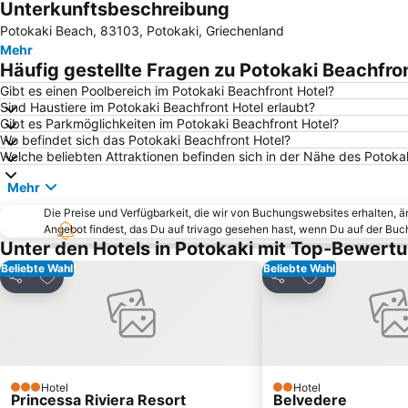
Unterkunftsbeschreibung
Potokaki Beach, 83103, Potokaki, Griechenland
Mehr
Häufig gestellte Fragen zu Potokaki Beachfro
Gibt es einen Poolbereich im Potokaki Beachfront Hotel?
Sind Haustiere im Potokaki Beachfront Hotel erlaubt?
Gibt es Parkmöglichkeiten im Potokaki Beachfront Hotel?
Wo befindet sich das Potokaki Beachfront Hotel?
Welche beliebten Attraktionen befinden sich in der Nähe des Potoka
Mehr
Die Preise und Verfügbarkeit, die wir von Buchungswebsites erhalten, 
Angebot findest, das Du auf trivago gesehen hast, wenn Du auf der Bu
Unter den Hotels in Potokaki mit Top-Bewert
Beliebte Wahl
Beliebte Wahl
Zu Favoriten hinzufügen
Zu Favoriten h
Teilen
Teilen
Hotel
Hotel
3 Sterne
2 Sterne
Princessa Riviera Resort
Belvedere