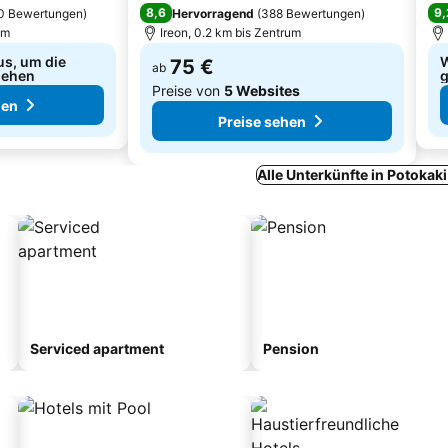
8,6
9,
0 Bewertungen
)
Hervorragend
(
388 Bewertungen
)
um
Ireon, 0.2 km bis Zentrum
us, um die
W
75 €
ab
sehen
g
Preise von
5 Websites
hen
Preise sehen
Alle Unterkünfte in Potokak
Serviced apartment
Pension