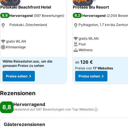
Zu Favoriten hinzufügen
Zu Favoriten hinzuf
Hotel
Hotel
2 Sterne
5 Sterne
Teilen
Teilen
Potokaki Beachfront Hotel
Proteas Blu Resort
8,8
9,2
Hervorragend
(
597 Bewertungen
)
Hervorragend
(
2.054 Bewe
Potokaki, Griechenland
Pythagorion, 1.7 km bis Zentru
gratis WLAN
gratis WLAN
Pool
Klimaanlage
Wellness
Wähle Reisedaten aus, um die
126 €
ab
genauen Preise zu sehen
Preise von
17 Websites
Preise sehen
Preise sehen
Rezensionen
Hervorragend
8,8
basierend auf 597 Bewertungen von
Top-Websites
Gästerezensionen