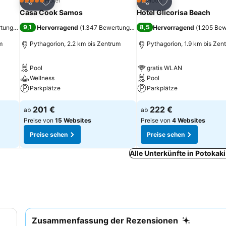
ügen
Zu Favoriten hinzufügen
Zu Favoriten hinz
Hotel
Hotel
5 Sterne
2 Sterne
Teilen
Teilen
Casa Cook Samos
Hotel Glicorisa Beach
9,1
8,5
rtungen
)
Hervorragend
(
1.347 Bewertungen
)
Hervorragend
(
1.205 Be
m
Pythagorion, 2.2 km bis Zentrum
Pythagorion, 1.9 km bis Zen
Pool
gratis WLAN
Wellness
Pool
Parkplätze
Parkplätze
201 €
222 €
ab
ab
Preise von
15 Websites
Preise von
4 Websites
Preise sehen
Preise sehen
Alle Unterkünfte in Potokak
Zusammenfassung der Rezensionen