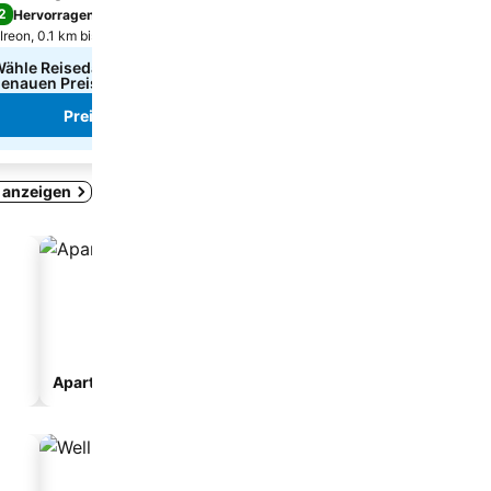
2
8,4
Hervorragend
(
563 Bewertungen
)
Sehr gut
(
191 Bewertunge
Ireon, 0.1 km bis Zentrum
Ireon, 0.3 km bis Zentrum
ähle Reisedaten aus, um die
67 €
ab
enauen Preise zu sehen
Preise von
7 Websites
Preise sehen
Preise sehen
i anzeigen
Aparthotel