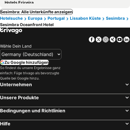
Hotels Ericeira
Sesimbra: Alle Unterkünfte anzeigen
Hotelsuche
Europa
Portugal
Lissabon Küste
Sesimbra
Sesimbra Oceanfront Hotel
Facebook
Twitter
Instagra
Xing
Yo
Wähle Dein Land
Zu Google hinzufügen
So findest du unsere Ergebnisse ganz
einfach: Füge trivago als bevorzugte
Quelle bei Google hinzu.
Unternehmen
Unsere Produkte
Bedingungen und Richtlinien
Hilfe