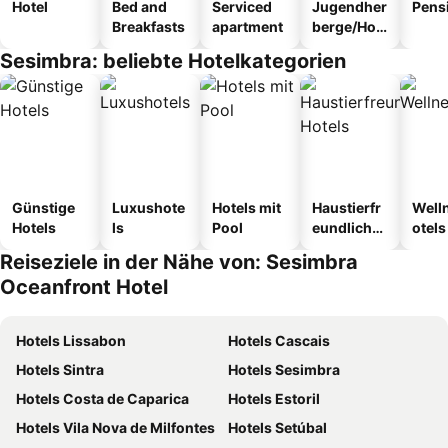
Hotel
Bed and
Serviced
Jugendher
Pens
Breakfasts
apartment
berge/Hos
tel
Sesimbra: beliebte Hotelkategorien
Günstige
Luxushote
Hotels mit
Haustierfr
Well
Hotels
ls
Pool
eundliche
otels
Hotels
Reiseziele in der Nähe von: Sesimbra
Oceanfront Hotel
Hotels Lissabon
Hotels Cascais
Hotels Sintra
Hotels Sesimbra
Hotels Costa de Caparica
Hotels Estoril
Hotels Vila Nova de Milfontes
Hotels Setúbal