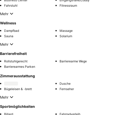
Business Center
Eingangshalle/Lobby
Fahrstuhl
Fitnessraum
Mehr
Wellness
Dampfbad
Massage
Sauna
Solarium
Mehr
Barrierefreiheit
Rollstuhlgerecht
Barrierearme Wege
Barrierearmes Parken
Zimmerausstattung
Dusche
Bügeleisen & -brett
Fernseher
Mehr
Sportmöglichkeiten
Billard
Fahrradverleih