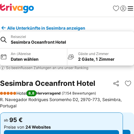
Favoriten
Einlog
Me
Alle Unterkünfte in Sesimbra anzeigen
Reiseziel
Sesimbra Oceanfront Hotel
An-/Abreise
Gäste und Zimmer
Daten wählen
2 Gäste, 1 Zimmer
So beeinflussen Zahlungen an uns unser Ranking
Sesimbra Oceanfront Hotel
Teilen
Zu
Hotel
8,8
Hervorragend
(
7.154 Bewertungen
)
5 Sterne
R. Navegador Rodrigues Soromenho D2, 2970-773, Sesimbra,
Portugal
95 €
95 €
ab
ab
Preise von
24 Websites
Preise von
24 Websites