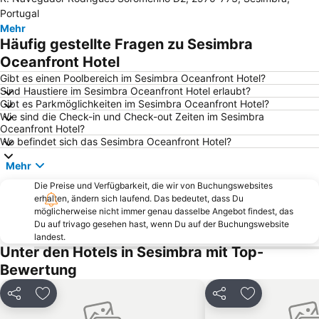
Benfica
MEO Arena
Portugal
Parque das Nações
Comporta beach
Mehr
Häufig gestellte Fragen zu Sesimbra
Avenida da Liberdade
Algés Beach
Oceanfront Hotel
Internationale Messe von Lissabon
Melides
Gibt es einen Poolbereich im Sesimbra Oceanfront Hotel?
Platz Marques de Pombal
Praca do Comércio
Sind Haustiere im Sesimbra Oceanfront Hotel erlaubt?
Gibt es Parkmöglichkeiten im Sesimbra Oceanfront Hotel?
Caparica beach
São Miguel
Wie sind die Check-in und Check-out Zeiten im Sesimbra
Santos-o-Velho
Saldanha Metro Station
Oceanfront Hotel?
Wo befindet sich das Sesimbra Oceanfront Hotel?
Albufeira Lagoon
Lisboa
Mehr
Bahnhof Lissabon Santa Apolónia
Rossio Metro Station
Tróia Beach
Die Preise und Verfügbarkeit, die wir von Buchungswebsites
Cais do Sodré Metro Station
erhalten, ändern sich laufend. Das bedeutet, dass Du
Estádio da Luz
Alameda Metro Station
möglicherweise nicht immer genau dasselbe Angebot findest, das
Du auf trivago gesehen hast, wenn Du auf der Buchungswebsite
Galapinhos Beach
Kongresszentrum Lissabon
landest.
Lumiar
Carcavelos
Unter den Hotels in Sesimbra mit Top-
Bewertung
Aufzug 'San Justa'
Praia de Carcavelos
Jardim do Principe Real
Santa Apolónia Metro Station
Teilen
Zu Favoriten hinzufügen
Teilen
Zu Favoriten
Park Eduardo VII.
Park der Nationen