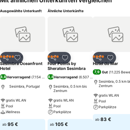
Mit ähnlichen Unterkünften vergleichen
Ausgewählte Unterkunft
Ähnliche Unterkünfte
Hotel
Hotel
Hotel
5 Sterne
4 Sterne
4 Sterne
Teilen
Zu Favoriten hinzufügen
Teilen
Zu Favoriten hinzufügen
Teilen
Zu Favor
Sesimbra Oceanfront
Four Points by
Hotel do Mar
Hotel
Sheraton Sesimbra
7,9
Gut
(
11.225 Bewe
8,8
8,8
Hervorragend
(
7.154 Bewertungen
Hervorragend
)
(
6.507 Bewertungen
)
Sesimbra, 0.5 km b
Zentrum
Sesimbra, Portugal
Sesimbra, 0.5 km bis
Zentrum
gratis WLAN
gratis WLAN
gratis WLAN
Pool
Pool
Pool
Parkplätze
Wellness
Parkplätze
83 €
ab
95 €
105 €
ab
ab