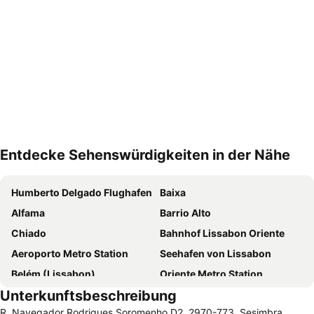
Entdecke Sehenswürdigkeiten in der Nähe
Karte vergrößern
Humberto Delgado Flughafen
Baixa
Alfama
Barrio Alto
Chiado
Bahnhof Lissabon Oriente
Aeroporto Metro Station
Seehafen von Lissabon
Belém (Lissabon)
Oriente Metro Station
Unterkunftsbeschreibung
Baixa-Chiado Metro Station
Rossio-Platz
R. Navegador Rodrigues Soromenho D2, 2970-773, Sesimbra,