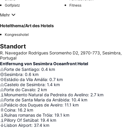
Golfplatz
Fitness
Mehr
Hotelthema/Art des Hotels
Kongresshotel
Standort
R. Navegador Rodrigues Soromenho D2, 2970-773, Sesimbra,
Portugal
Entfernung von Sesimbra Oceanfront Hotel
Forte de Santiago
:
0.4
km
Sesimbra
:
0.6
km
Estádio da Vila Amália
:
0.7
km
Castelo de Sesimbra
:
1.4
km
Forte do Cavalo
:
2
km
Monumento Natural da Pedreira do Avelino
:
2.7
km
Forte de Santa Maria da Arrábida
:
10.4
km
Palácio dos Duques de Aveiro
:
11.1
km
Coina
:
16.2
km
Ruínas romanas de Tróia
:
19.1
km
Pillory Of Setúbal
:
19.4
km
Lisbon Airport
:
37.4
km