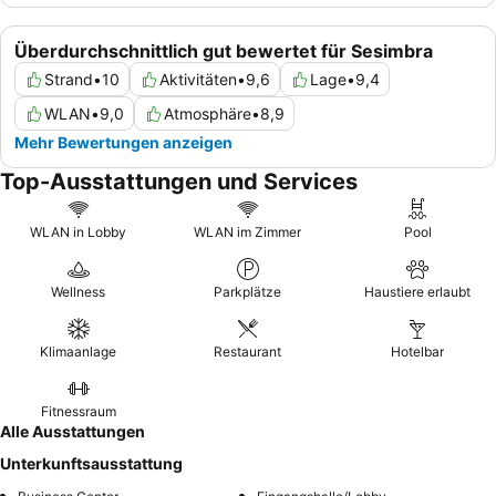
Überdurchschnittlich gut bewertet für Sesimbra
Strand
•
10
Aktivitäten
•
9,6
Lage
•
9,4
WLAN
•
9,0
Atmosphäre
•
8,9
Mehr Bewertungen anzeigen
Top-Ausstattungen und Services
WLAN in Lobby
WLAN im Zimmer
Pool
Wellness
Parkplätze
Haustiere erlaubt
Klimaanlage
Restaurant
Hotelbar
Fitnessraum
Alle Ausstattungen
Unterkunftsausstattung