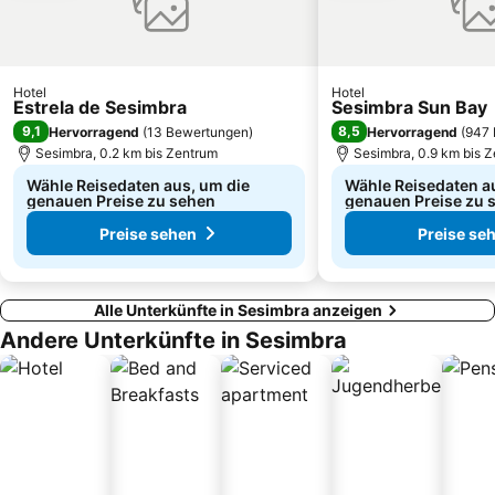
Lisbon Orient Station
Big Guincho beach
Lissabon Zoo
de São Pedro do Estoril
Turm von Belém
Campo Pequeno Metro Station
Hotel
Hotel
Estrela de Sesimbra
Sesimbra Sun Bay
9,1
8,5
Hervorragend
(
13 Bewertungen
)
Hervorragend
(
947 
Sesimbra, 0.2 km bis Zentrum
Sesimbra, 0.9 km bis 
Wähle Reisedaten aus, um die
Wähle Reisedaten a
genauen Preise zu sehen
genauen Preise zu 
Preise sehen
Preise se
Alle Unterkünfte in Sesimbra anzeigen
Andere Unterkünfte in Sesimbra