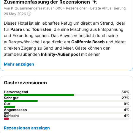
Zusammenfassung der Rezensionen
Von KI zusammengefasst aus 1.000+ Rezensionen · Letzte Aktualisierung:
29 May 2026
Dieses Hotel ist ein lebhaftes Refugium direkt am Strand, ideal
für
Paare
und
Touristen
, die eine Mischung aus Entspannung
und Erkundung suchen. Das Anwesen besticht durch seine
außergewöhnliche Lage direkt am
California Beach
und bietet
direkten Zugang zu Sand und Meer. Gäste können den
atemberaubenden
Infinity-Außenpool
mit seiner
faszinierenden Aussicht auf das Meer genießen. Das
Mehr anzeigen
aufmerksame Personal wird stets für seinen professionellen und
freundlichen Service gelobt, der durch ein Frühstücksbuffet
ergänzt wird, das eine umfangreiche Auswahl, darunter frisch
Gästerezensionen
gepressten Orangensaft und Eierspeisen nach Wunsch, bietet.
Für ein noch besseres Erlebnis empfiehlt es sich, ein Zimmer mit
Hervorragend
56
%
Balkon
zu buchen, um die atemberaubende Aussicht auf das
Sehr gut
27
%
Meer in vollen Zügen zu genießen.
Gut
9
%
Angemessen
4
%
Schlecht
4
%
Rezensionen anzeigen