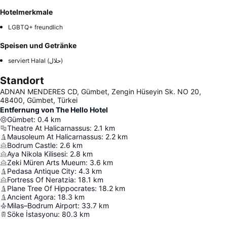
Hotelmerkmale
LGBTQ+ freundlich
Speisen und Getränke
serviert Halal (حلال)
Standort
ADNAN MENDERES CD, Gümbet, Zengin Hüseyin Sk. NO 20,
48400, Gümbet, Türkei
Entfernung von The Hello Hotel
Gümbet
:
0.4
km
Theatre At Halicarnassus
:
2.1
km
Mausoleum At Halicarnassus
:
2.2
km
Bodrum Castle
:
2.6
km
Aya Nikola Kilisesi
:
2.8
km
Zeki Müren Arts Mueum
:
3.6
km
Pedasa Antique City
:
4.3
km
Fortress Of Neratzia
:
18.1
km
Plane Tree Of Hippocrates
:
18.2
km
Ancient Agora
:
18.3
km
Milas–Bodrum Airport
:
33.7
km
Söke İstasyonu
:
80.3
km