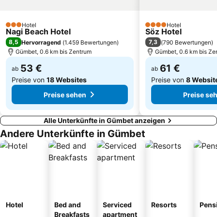
Kantouni
Kumluk Public Beach
Rabbit Island
Promenade
Hotel
Hotel
3 Sterne
4 Sterne
Nagi Beach Hotel
Söz Hotel
Bodrum Amphitheatre
Bodrum Food Bazar
8,5
7,3
Hervorragend
(
1.459 Bewertungen
)
(
790 Bewertungen
)
Gümbet, 0.6 km bis Zentrum
Gümbet, 0.6 km bis Ze
53 €
61 €
ab
ab
Preise von
18 Websites
Preise von
8 Websit
Preise sehen
Preise se
Alle Unterkünfte in Gümbet anzeigen
Andere Unterkünfte in Gümbet
Hotel
Bed and
Serviced
Resorts
Pens
Breakfasts
apartment