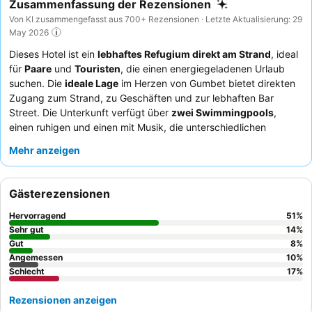
Zusammenfassung der Rezensionen
Von KI zusammengefasst aus 700+ Rezensionen · Letzte Aktualisierung: 29
May 2026
Dieses Hotel ist ein
lebhaftes Refugium direkt am Strand
, ideal
für
Paare
und
Touristen
, die einen energiegeladenen Urlaub
suchen. Die
ideale Lage
im Herzen von Gumbet bietet direkten
Zugang zum Strand, zu Geschäften und zur lebhaften Bar
Street. Die Unterkunft verfügt über
zwei Swimmingpools
,
einen ruhigen und einen mit Musik, die unterschiedlichen
Stimmungen gerecht werden. Die Gäste loben stets das
Mehr anzeigen
außergewöhnliche Personal und den Service
sowie die
vielfältigen, schmackhaften
türkischen Gerichte
, die am
Frühstücksbuffet, zum Mittag- und Abendessen angeboten
Gästerezensionen
werden. Für ein ruhigeres Erlebnis sollten Gäste ein Zimmer mit
Gartenblick anfragen.
Hervorragend
51
%
Sehr gut
14
%
Gut
8
%
Angemessen
10
%
Schlecht
17
%
Rezensionen anzeigen