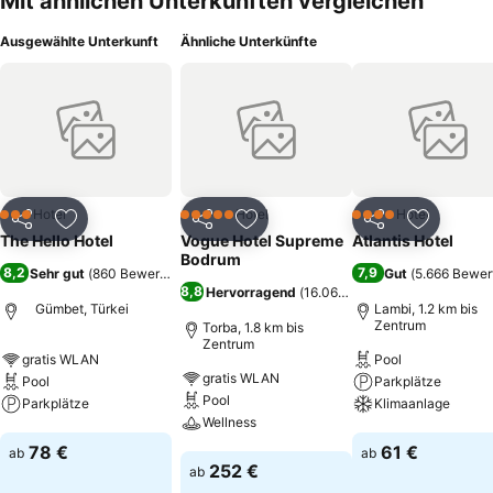
Mit ähnlichen Unterkünften vergleichen
Ausgewählte Unterkunft
Ähnliche Unterkünfte
Hotel
Hotel
Hotel
3 Sterne
5 Sterne
4 Sterne
Teilen
Zu Favoriten hinzufügen
Teilen
Zu Favoriten hinzufügen
Teilen
Zu Favor
The Hello Hotel
Vogue Hotel Supreme
Atlantis Hotel
Bodrum
8,2
7,9
Sehr gut
(
860 Bewertungen
)
Gut
(
5.666 Bewer
8,8
Hervorragend
(
16.069 Bewertungen
)
Gümbet, Türkei
Lambi, 1.2 km bis
Zentrum
Torba, 1.8 km bis
Zentrum
gratis WLAN
Pool
gratis WLAN
Pool
Parkplätze
Pool
Parkplätze
Klimaanlage
Wellness
Preise sehen
Preise sehen
78 €
61 €
ab
ab
Preise sehen
252 €
ab