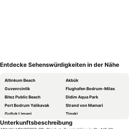
Entdecke Sehenswürdigkeiten in der Nähe
Karte vergrößern
Altinkum Beach
Akbük
Guvenrcinlik
Flughafen Bodrum-Milas
Bitez Public Beach
Didim Aqua Park
Port Bodrum Yalikavak
Strand von Mamari
Gulluk Limani
Tigaki
Unterkunftsbeschreibung
Hafen von Kos
Gundogan Public Beach