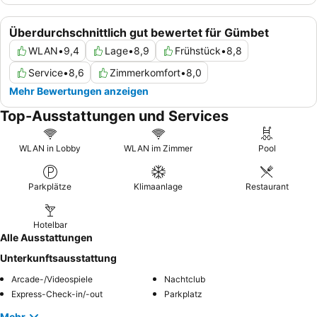
Überdurchschnittlich gut bewertet für Gümbet
WLAN
•
9,4
Lage
•
8,9
Frühstück
•
8,8
Service
•
8,6
Zimmerkomfort
•
8,0
Mehr Bewertungen anzeigen
Top-Ausstattungen und Services
WLAN in Lobby
WLAN im Zimmer
Pool
Parkplätze
Klimaanlage
Restaurant
Hotelbar
Alle Ausstattungen
Unterkunftsausstattung
Arcade-/Videospiele
Nachtclub
Express-Check-in/-out
Parkplatz
Mehr