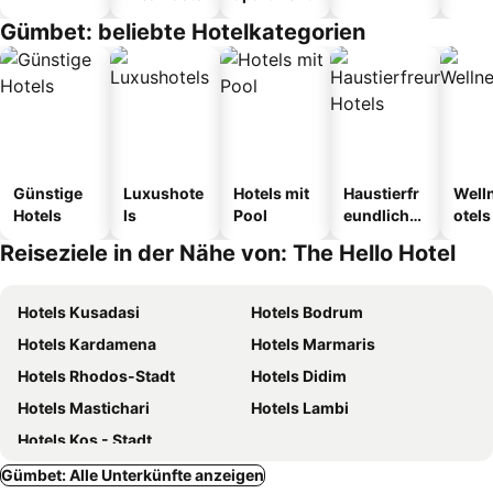
Gümbet: beliebte Hotelkategorien
Günstige
Luxushote
Hotels mit
Haustierfr
Well
Hotels
ls
Pool
eundliche
otels
Hotels
Reiseziele in der Nähe von: The Hello Hotel
Hotels Kusadasi
Hotels Bodrum
Hotels Kardamena
Hotels Marmaris
Hotels Rhodos-Stadt
Hotels Didim
Hotels Mastichari
Hotels Lambi
Hotels Kos - Stadt
Gümbet: Alle Unterkünfte anzeigen