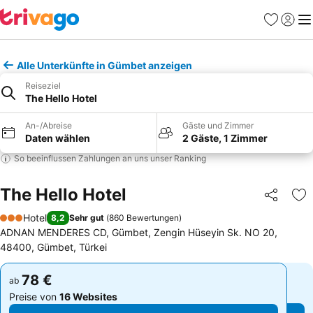
Favoriten
Einlog
Me
Alle Unterkünfte in Gümbet anzeigen
Reiseziel
The Hello Hotel
An-/Abreise
Gäste und Zimmer
Daten wählen
2 Gäste, 1 Zimmer
So beeinflussen Zahlungen an uns unser Ranking
The Hello Hotel
Teilen
Zu
Hotel
8,2
Sehr gut
(
860 Bewertungen
)
3 Sterne
ADNAN MENDERES CD, Gümbet, Zengin Hüseyin Sk. NO 20,
48400, Gümbet, Türkei
78 €
78 €
ab
ab
Preise von
16 Websites
Preise von
16 Websites