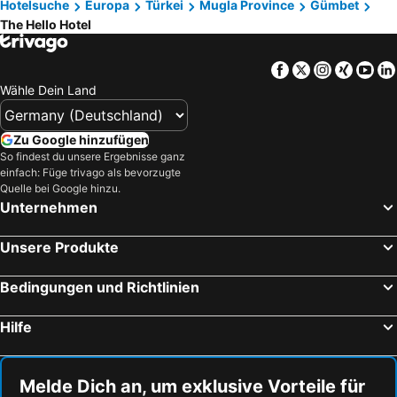
Hotelsuche
Europa
Türkei
Mugla Province
Gümbet
The Hello Hotel
Facebook
Twitter
Instagra
Xing
Yo
Wähle Dein Land
Zu Google hinzufügen
So findest du unsere Ergebnisse ganz
einfach: Füge trivago als bevorzugte
Quelle bei Google hinzu.
Unternehmen
Unsere Produkte
Bedingungen und Richtlinien
Hilfe
Melde Dich an, um exklusive Vorteile für