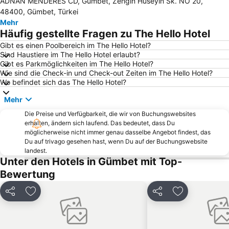
ADNAN MENDERES CD, Gümbet, Zengin Hüseyin Sk. NO 20,
Bodrum Port
Internationaler Flughafen Kos-Hippokrates
48400, Gümbet, Türkei
Bodrum Castle
Mavisehir
Mehr
Häufig gestellte Fragen zu The Hello Hotel
Kardamena
D-Marin Turgutreis Marina
Gibt es einen Poolbereich im The Hello Hotel?
Gumbet Beach
Kiyikislacik
Sind Haustiere im The Hello Hotel erlaubt?
Marina Yacht Club
Lambi Strand
Gibt es Parkmöglichkeiten im The Hello Hotel?
Wie sind die Check-in und Check-out Zeiten im The Hello Hotel?
Yalikavak Public Beach
D-Marin Didim Marina
Wo befindet sich das The Hello Hotel?
Kumbahce Public Beach
Marina Kos
Mehr
3. Koy Public Beach
Paradise Beach
Die Preise und Verfügbarkeit, die wir von Buchungswebsites
Golturkbuku Coast
Massouri
erhalten, ändern sich laufend. Das bedeutet, dass Du
möglicherweise nicht immer genau dasselbe Angebot findest, das
Turgutreis Gunbatimi Public Beach
Tam Tam Strand
Du auf trivago gesehen hast, wenn Du auf der Buchungswebsite
Karaincir Beach
D-Marin Turgutreis
landest.
Unter den Hotels in Gümbet mit Top-
Traditional Settlement of Pserimos
Cokertme
Bewertung
Taslik Public Beach
Ortakent Public Beach
Kizilbuk
Camel beach
Teilen
Zu Favoriten hinzufügen
Teilen
Zu Favoriten
Unterwassermuseum Bodrum
Bodrum Bus Terminal
Aquapark Bodrum
Fantasia