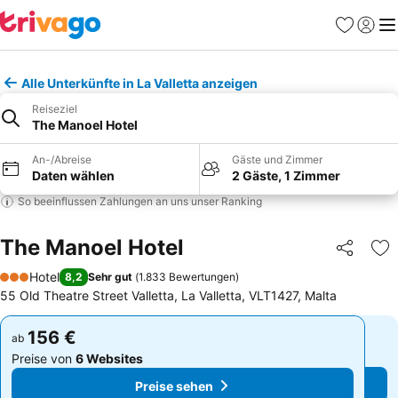
Favoriten
Einlog
Me
Alle Unterkünfte in La Valletta anzeigen
Reiseziel
The Manoel Hotel
An-/Abreise
Gäste und Zimmer
Daten wählen
2 Gäste, 1 Zimmer
So beeinflussen Zahlungen an uns unser Ranking
The Manoel Hotel
Teilen
Zu
Hotel
8,2
Sehr gut
(
1.833 Bewertungen
)
3 Sterne
55 Old Theatre Street Valletta, La Valletta, VLT1427, Malta
156 €
156 €
ab
ab
Preise von
6 Websites
Preise von
6 Websites
Preise sehen
Preise sehen