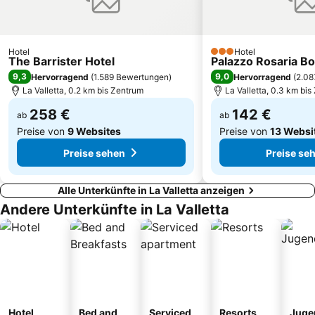
Grotto and Parish Church of St Paul
Domus Romana
The Cathedral of Gozo
Hotel
Hotel
3 Sterne
The Barrister Hotel
Palazzo Rosaria Bo
9,3
9,0
Hervorragend
(
1.589 Bewertungen
)
Hervorragend
(
2.08
La Valletta, 0.2 km bis Zentrum
La Valletta, 0.3 km bi
258 €
142 €
ab
ab
Preise von
9 Websites
Preise von
13 Websi
Preise sehen
Preise se
Alle Unterkünfte in La Valletta anzeigen
Andere Unterkünfte in La Valletta
Hotel
Bed and
Serviced
Resorts
Juge