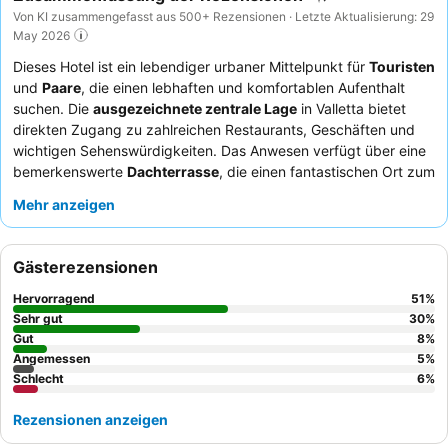
Von KI zusammengefasst aus 500+ Rezensionen · Letzte Aktualisierung: 29
May 2026
Dieses Hotel ist ein lebendiger urbaner Mittelpunkt für
Touristen
und
Paare
, die einen lebhaften und komfortablen Aufenthalt
suchen. Die
ausgezeichnete zentrale Lage
in Valletta bietet
direkten Zugang zu zahlreichen Restaurants, Geschäften und
wichtigen Sehenswürdigkeiten. Das Anwesen verfügt über eine
bemerkenswerte
Dachterrasse
, die einen fantastischen Ort zum
Entspannen mit guter Atmosphäre bietet. Gäste loben durchweg
Mehr anzeigen
das
außergewöhnliche Personal und den Service
, die
freundlich, hilfsbereit und zuvorkommend sind, sowie das
generell gute bis ausgezeichnete Frühstück, das oft extern in
Gästerezensionen
einem nahegelegenen Restaurant mit vielfältiger Auswahl
serviert wird. Für ein ruhigeres Erlebnis sollten Gäste ein Zimmer
Hervorragend
51
%
mit Gartenblick anfragen.
Sehr gut
30
%
Gut
8
%
Angemessen
5
%
Schlecht
6
%
Rezensionen anzeigen