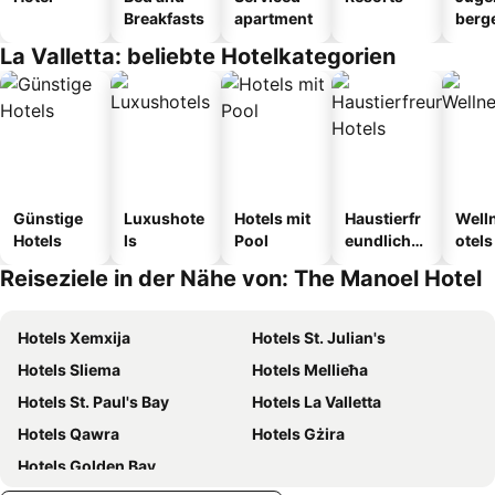
Breakfasts
apartment
berg
tel
La Valletta: beliebte Hotelkategorien
Günstige
Luxushote
Hotels mit
Haustierfr
Well
Hotels
ls
Pool
eundliche
otels
Hotels
Reiseziele in der Nähe von: The Manoel Hotel
Hotels Xemxija
Hotels St. Julian's
Hotels Sliema
Hotels Mellieħa
Hotels St. Paul's Bay
Hotels La Valletta
Hotels Qawra
Hotels Gżira
Hotels Golden Bay