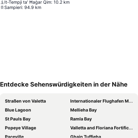
It-Tempji ta' Ħaġar Qim
:
10.2
km
Sampieri
:
94.9
km
Entdecke Sehenswürdigkeiten in der Nähe
Karte vergrößern
Straßen von Valetta
Internationaler Flughafen Malta
Blue Lagoon
Mellieha Bay
St Pauls Bay
Ramla Bay
Popeye Village
Valletta and Floriana Fortifications
Paceville
Ghajn Tuffieha