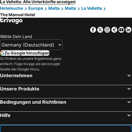
La Valletta: Alle Unterkünfte anzeigen
Hotelsuche
Europa
Malta
Malta
La Valletta
The Manoel Hotel
Facebook
Twitter
Instagra
Xing
Yo
Wähle Dein Land
Zu Google hinzufügen
So findest du unsere Ergebnisse ganz
einfach: Füge trivago als bevorzugte
Quelle bei Google hinzu.
Unternehmen
Unsere Produkte
Bedingungen und Richtlinien
Hilfe