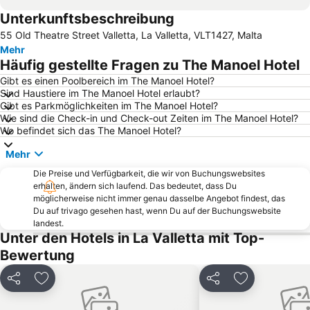
Unterkunftsbeschreibung
Grand Harbour Marina
Spinola Bay
55 Old Theatre Street Valletta, La Valletta, VLT1427, Malta
Hafen von Marsaxlokk
The Malta Experience
Mehr
Balluta Bay
St George's Beach
Häufig gestellte Fragen zu The Manoel Hotel
Nationalbibliothek Malta
Blue Grotto
Gibt es einen Poolbereich im The Manoel Hotel?
Sind Haustiere im The Manoel Hotel erlaubt?
Grandmaster's Palace
Anglican Cathedral of St Paul
Gibt es Parkmöglichkeiten im The Manoel Hotel?
St Thomas Bay
St Agatha Turm - Roter Turm
Wie sind die Check-in und Check-out Zeiten im The Manoel Hotel?
Wo befindet sich das The Manoel Hotel?
St John's co cathedral
Nationalstadion
Mehr
Bugibba Perched Beach
Ste Catherine Church
Die Preise und Verfügbarkeit, die wir von Buchungswebsites
Bus Terminus
Tower Road
erhalten, ändern sich laufend. Das bedeutet, dass Du
Carmes Church
Franz-von-Assisi-Kirche
möglicherweise nicht immer genau dasselbe Angebot findest, das
Du auf trivago gesehen hast, wenn Du auf der Buchungswebsite
La Valletta Carnival
Tarxien Temples
landest.
Unter den Hotels in La Valletta mit Top-
Palazzo Parisio & Gardens
Mdina Glasbläserei
Bewertung
Qawra
Ghar Lapsi
Marsamxett Hafen
St Lawrence Church
Teilen
Zu Favoriten hinzufügen
Teilen
Zu Favoriten
Mdina Dungeons
Qawra Point Rocky Beach