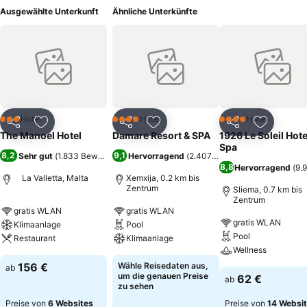
Ausgewählte Unterkunft
Ähnliche Unterkünfte
Hotel
Hotel
Hotel
3 Sterne
4 Sterne
4 Sterne
Teilen
Zu Favoriten hinzufügen
Teilen
Zu Favoriten hinzufügen
Teilen
Zu Favor
The Manoel Hotel
Damare Resort & SPA
1926 Le Soleil Hote
Spa
8,2
9,1
Sehr gut
(
1.833 Bewertungen
Hervorragend
)
(
2.407 Bewertungen
)
8,8
Hervorragend
(
9.
La Valletta, Malta
Xemxija, 0.2 km bis
Zentrum
Sliema, 0.7 km bis
Zentrum
gratis WLAN
gratis WLAN
gratis WLAN
Klimaanlage
Pool
Pool
Restaurant
Klimaanlage
Wellness
156 €
Wähle Reisedaten aus,
ab
um die genauen Preise
62 €
ab
zu sehen
Preise von
6 Websites
Preise von
14 Websi