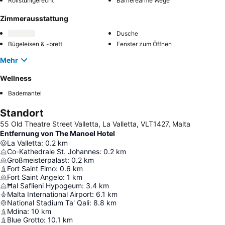
Rollstuhlgerecht
Barrierearme Wege
Zimmerausstattung
Dusche
Bügeleisen & -brett
Fenster zum Öffnen
Mehr
Wellness
Bademantel
Standort
55 Old Theatre Street Valletta, La Valletta, VLT1427, Malta
Entfernung von The Manoel Hotel
La Valletta
:
0.2
km
Co-Kathedrale St. Johannes
:
0.2
km
Großmeisterpalast
:
0.2
km
Fort Saint Elmo
:
0.6
km
Fort Saint Angelo
:
1
km
Ħal Saflieni Hypogeum
:
3.4
km
Malta International Airport
:
6.1
km
National Stadium Ta' Qali
:
8.8
km
Mdina
:
10
km
Blue Grotto
:
10.1
km