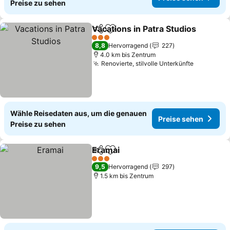
Preise zu sehen
Vacations in Patra Studios
Teilen
Zu Favoriten hinzufügen
3 Sterne
8,8
Hervorragend
227
4.0 km bis Zentrum
Renovierte, stilvolle Unterkünfte
Preise se
Wähle Reisedaten aus, um die genauen
Preise sehen
Preise zu sehen
Eramai
Teilen
Zu Favoriten hinzufügen
Preise sehen
3 Sterne
9,5
Hervorragend
297
1.5 km bis Zentrum