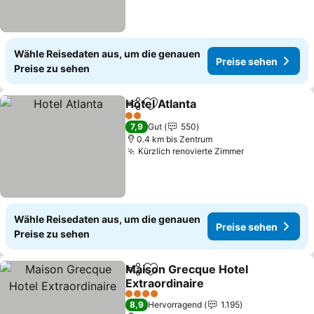
Wähle Reisedaten aus, um die genauen
Preise sehen
Preise zu sehen
Hotel Atlanta
Teilen
Zu Favoriten hinzufügen
Preise sehen
2 Sterne
7,9
Gut
550
0.4 km bis Zentrum
Kürzlich renovierte Zimmer
Preise sehen
Wähle Reisedaten aus, um die genauen
Preise sehen
Preise zu sehen
Maison Grecque Hotel
Teilen
Zu Favoriten hinzufügen
Extraordinaire
Preise sehen
4 Sterne
8,9
Hervorragend
1.195