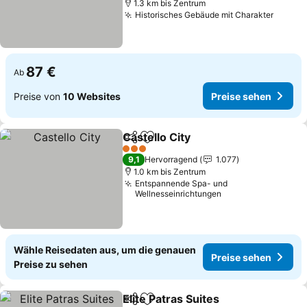
1.3 km bis Zentrum
Historisches Gebäude mit Charakter
Preise
87 €
Ab
Preise von
10 Websites
Preise sehen
Castello City
Teilen
Zu Favoriten hinzufügen
Preise sehen
3 Sterne
9,1
Hervorragend
1.077
1.0 km bis Zentrum
Entspannende Spa- und
Wellnesseinrichtungen
Wähle Reisedaten aus, um die genauen
Preise sehen
Preise zu sehen
Elite Patras Suites
Teilen
Zu Favoriten hinzufügen
Preise s