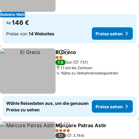
Beliebte Wahl
146 €
Ab
Preise von
14 Websites
Preise sehen
El Greco
Teilen
Zu Favoriten hinzufügen
Preise sehen
2 Sterne
7,8
Gut
731
1.1 km bis Zentrum
Nähe zu Verkehrsknotenpunkten
Preise s
Wähle Reisedaten aus, um die genauen
Preise sehen
Preise zu sehen
Mercure Patras Astir
Teilen
Zu Favoriten hinzufügen
Preis
4 Sterne
7,1
3.744