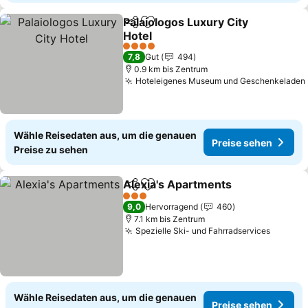
Palaiologos Luxury City
Teilen
Zu Favoriten hinzufügen
Hotel
Preise sehen
4 Sterne
7,8
Gut
494
0.9 km bis Zentrum
Hoteleigenes Museum und Geschenkeladen
Wähle Reisedaten aus, um die genauen
Preise sehen
Preise zu sehen
Alexia's Apartments
Teilen
Zu Favoriten hinzufügen
Preise
3 Sterne
9,0
Hervorragend
460
7.1 km bis Zentrum
Spezielle Ski- und Fahrradservices
Preise 
Wähle Reisedaten aus, um die genauen
Preise sehen