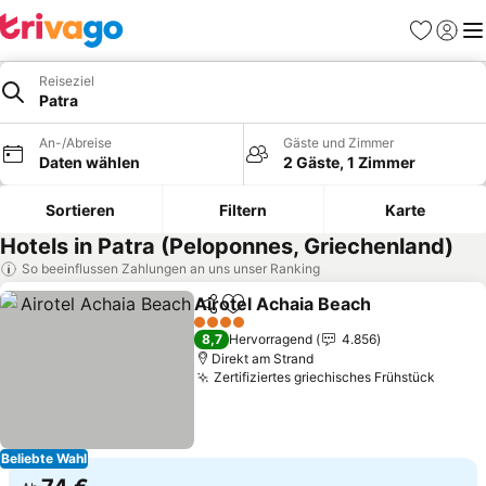
Favoriten
Einlog
Me
Reiseziel
Patra
An-/Abreise
Gäste und Zimmer
Daten wählen
2 Gäste, 1 Zimmer
Sortieren
Filtern
Karte
Hotels in Patra (Peloponnes, Griechenland)
So beeinflussen Zahlungen an uns unser Ranking
Airotel Achaia Beach
Teilen
Zu Favoriten hinzufügen
Preis
4 Sterne
8,7
Hervorragend
4.856
Direkt am Strand
Zertifiziertes griechisches Frühstück
Preise
Beliebte Wahl