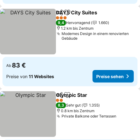
DAYS City Suites
Teilen
Zu Favoriten hinzufügen
Preise se
3 Sterne
9,4
Hervorragend
1.660
1.2 km bis Zentrum
Modernes Design in einem renovierten
Gebäude
83 €
Ab
Preise von
11 Websites
Preise sehen
Olympic Star
Teilen
Zu Favoriten hinzufügen
Preise sehen
2 Sterne
8,3
Sehr gut
1.355
0.8 km bis Zentrum
Private Balkone oder Terrassen
Preise se