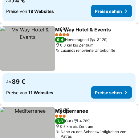
74 €
Ab
Preise von
19 Websites
Preise sehen
My Way Hotel & Events
Teilen
Zu Favoriten hinzufügen
Pre
4 Sterne
9,4
Hervorragend
3.129
0.3 km bis Zentrum
Luxuriös renovierte Unterkünfte
Preise se
89 €
Ab
Preise von
11 Websites
Preise sehen
Mediterranee
Teilen
Zu Favoriten hinzufügen
Preise sehen
3 Sterne
7,8
Gut
4.789
0.7 km bis Zentrum
Nähe zu den Sehenswürdigkeiten von
Patras