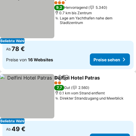
Teilen
Zu Favoriten hinzufügen
Preise 
3 Sterne
9,2
Hervorragend
5.340
0.7 km bis Zentrum
Lage am Yachthafen nahe dem
Stadtzentrum
Beliebte Wahl
78 €
Ab
Preise von
16 Websites
Preise sehen
Delfini Hotel Patras
Teilen
Zu Favoriten hinzufügen
Preise 
2 Sterne
7,7
Gut
2.560
0.1 km vom Strand entfernt
Direkter Strandzugang und Meerblick
Preis
Beliebte Wahl
49 €
Ab