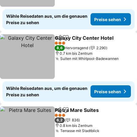
Wähle Reisedaten aus, um die genauen
Preise sehen
Preise zu sehen
Galaxy City Center Hotel
Teilen
Zu Favoriten hinzufügen
P
3 Sterne
8,6
Hervorragend
2.290
0.7 km bis Zentrum
Suiten mit Whirlpool-Badewannen
Preise 
Wähle Reisedaten aus, um die genauen
Preise sehen
Preise zu sehen
Pietra Mare Suites
Teilen
Zu Favoriten hinzufügen
Preise 
3 Sterne
6,2
836
0.8 km bis Zentrum
Terrasse mit Stadtblick
Preise sehen