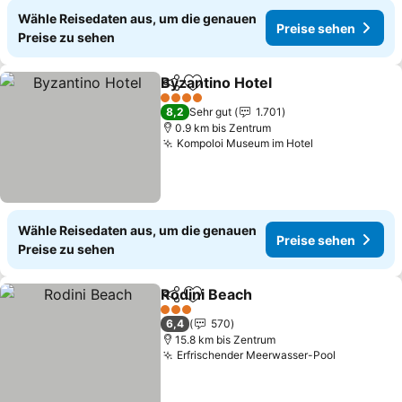
Wähle Reisedaten aus, um die genauen
Preise sehen
Preise zu sehen
Byzantino Hotel
Teilen
Zu Favoriten hinzufügen
Preise seh
4 Sterne
8,2
Sehr gut
1.701
0.9 km bis Zentrum
Kompoloi Museum im Hotel
Preise sehen
Wähle Reisedaten aus, um die genauen
Preise sehen
Preise zu sehen
Rodini Beach
Teilen
Zu Favoriten hinzufügen
Preise sehen
3 Sterne
6,4
570
15.8 km bis Zentrum
Erfrischender Meerwasser-Pool
Preise se