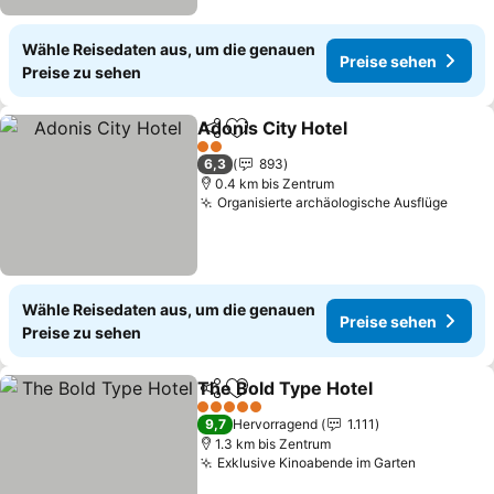
Wähle Reisedaten aus, um die genauen
Preise sehen
Preise zu sehen
Adonis City Hotel
Teilen
Zu Favoriten hinzufügen
Preise s
2 Sterne
6,3
893
0.4 km bis Zentrum
Organisierte archäologische Ausflüge
Preis
Wähle Reisedaten aus, um die genauen
Preise sehen
Preise zu sehen
The Bold Type Hotel
Teilen
Zu Favoriten hinzufügen
Preis
5 Sterne
9,7
Hervorragend
1.111
1.3 km bis Zentrum
Exklusive Kinoabende im Garten
Preise se