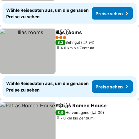
Wähle Reisedaten aus, um die genauen
Preise sehen
Preise zu sehen
Ιlias rooms
Teilen
Zu Favoriten hinzufügen
Preise sehen
3 Sterne
8,2
Sehr gut
94
4.0 km bis Zentrum
Wähle Reisedaten aus, um die genauen
Preise sehen
Preise zu sehen
Patras Romeο House
Teilen
Zu Favoriten hinzufügen
Preis
8,9
Hervorragend
30
7.0 km bis Zentrum