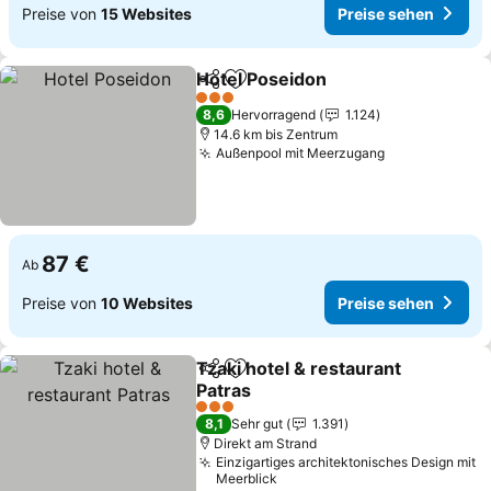
Preise von
15 Websites
Preise sehen
Hotel Poseidon
Teilen
Zu Favoriten hinzufügen
Preise seh
3 Sterne
8,6
Hervorragend
1.124
14.6 km bis Zentrum
Außenpool mit Meerzugang
Preise sehen
87 €
Ab
Preise von
10 Websites
Preise sehen
Tzaki hotel & restaurant
Teilen
Zu Favoriten hinzufügen
Patras
Preise sehen
3 Sterne
8,1
Sehr gut
1.391
Direkt am Strand
Einzigartiges architektonisches Design mit
Meerblick