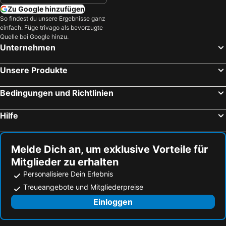
Plepi, Peloponnes Hotels
Monemvasia, Peloponnes Hotels
Zu Google hinzufügen
Pylos, Peloponnes Hotels
Tolo, Peloponnes Hotels
So findest du unsere Ergebnisse ganz
einfach: Füge trivago als bevorzugte
Hydra, Attika Hotels
Loutraki, Peloponnes Hotels
Quelle bei Google hinzu.
Askeli, Attika Hotels
Athen, Attika Hotels
Unternehmen
Analipsis, Kreta Hotels
Chersonissos, Kreta Hotels
Unsere Produkte
Chania, Kreta Hotels
Kardamena, Südliche Ägäis Hotels
Rethymnon, Kreta Hotels
Fira, Südliche Ägäis Hotels
Bedingungen und Richtlinien
Agios Nikolaos, Kreta Hotels
Malia, Kreta Hotels
Hilfe
Melde Dich an, um exklusive Vorteile für
Mitglieder zu erhalten
Personalisiere Dein Erlebnis
Treueangebote und Mitgliederpreise
Einloggen