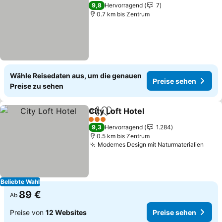
9,8
Hervorragend
7
0.7 km bis Zentrum
Wähle Reisedaten aus, um die genauen
Preise sehen
Preise zu sehen
City Loft Hotel
Teilen
Zu Favoriten hinzufügen
Preise sehe
3 Sterne
9,3
Hervorragend
1.284
0.5 km bis Zentrum
Modernes Design mit Naturmaterialien
Prei
Beliebte Wahl
89 €
Ab
Preise von
12 Websites
Preise sehen