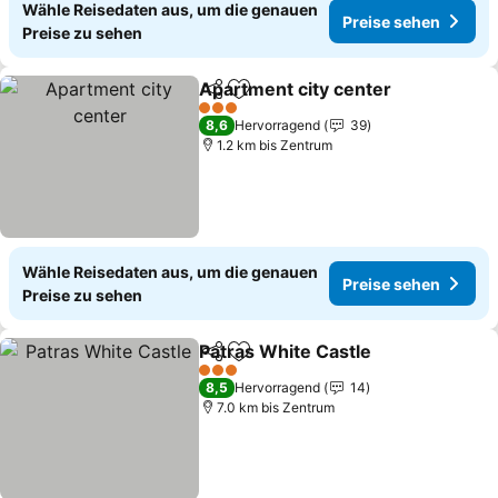
Wähle Reisedaten aus, um die genauen
Preise sehen
Preise zu sehen
Apartment city center
Teilen
Zu Favoriten hinzufügen
Prei
3 Sterne
8,6
Hervorragend
39
1.2 km bis Zentrum
Wähle Reisedaten aus, um die genauen
Preise sehen
Preise zu sehen
Patras White Castle
Teilen
Zu Favoriten hinzufügen
Preise
3 Sterne
8,5
Hervorragend
14
7.0 km bis Zentrum