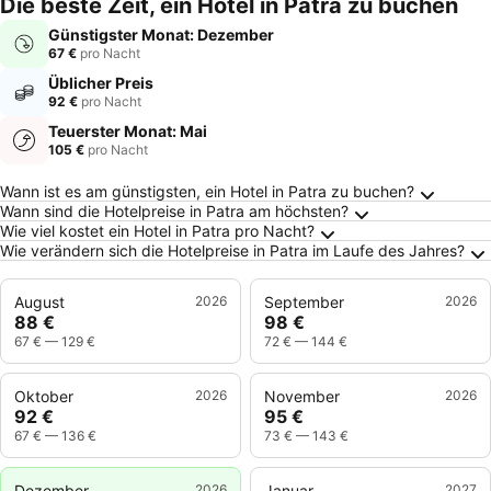
Die beste Zeit, ein Hotel in Patra zu buchen
Günstigster Monat: Dezember
67 €
pro Nacht
Üblicher Preis
92 €
pro Nacht
Teuerster Monat: Mai
105 €
pro Nacht
Häufig gestellte Fragen zu Patra
Wann ist es am günstigsten, ein Hotel in Patra zu buchen?
Wann sind die Hotelpreise in Patra am höchsten?
Wie viel kostet ein Hotel in Patra pro Nacht?
Wie verändern sich die Hotelpreise in Patra im Laufe des Jahres?
August
2026
September
2026
88 €
98 €
67 €
—
129 €
72 €
—
144 €
Oktober
2026
November
2026
92 €
95 €
67 €
—
136 €
73 €
—
143 €
Dezember
2026
Januar
2027