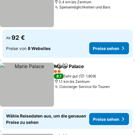
0.4 km bis Zentrum
Speisemöglichkeiten und Bars
Preise seh
92 €
Ab
Preise von
8 Websites
Preise sehen
Marie Palace
Teilen
Zu Favoriten hinzufügen
Preise sehen
2 Sterne
8,1
Sehr gut
1.809
1.1 km bis Zentrum
Concierge-Service für Touren
Preise seh
Wähle Reisedaten aus, um die genauen
Preise sehen
Preise zu sehen