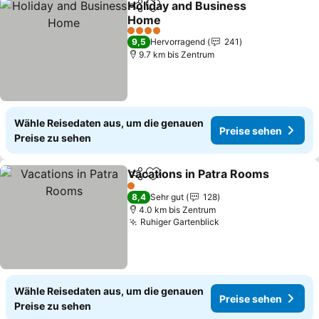
Holiday and Business
Teilen
Zu Favoriten hinzufügen
Home
Preise sehen
4 Sterne
9,5
Hervorragend
241
9.7 km bis Zentrum
Wähle Reisedaten aus, um die genauen
Preise sehen
Preise zu sehen
Vacations in Patra Rooms
Teilen
Zu Favoriten hinzufügen
1 Sterne
8,4
Sehr gut
128
4.0 km bis Zentrum
Ruhiger Gartenblick
Preise sehen
Wähle Reisedaten aus, um die genauen
Preise sehen
Preise zu sehen