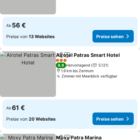
56 €
Ab
Preise von
13 Websites
Preise sehen
Airotel Patras Smart Hotel
Teilen
Zu Favoriten hinzufügen
3 Sterne
8,8
Hervorragend
5.121
1.9 km bis Zentrum
Zimmer mit Meerblick verfügbar
Preise se
61 €
Ab
Preise von
20 Websites
Preise sehen
Moxy Patra Marina