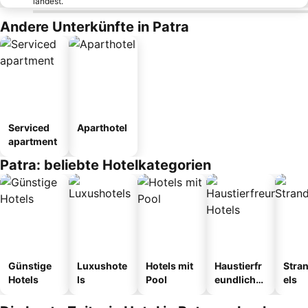
landest.
Andere Unterkünfte in Patra
Serviced
Aparthotel
apartment
Patra: beliebte Hotelkategorien
Günstige
Luxushote
Hotels mit
Haustierfr
Stra
Hotels
ls
Pool
eundliche
els
Hotels