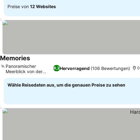
Preise von
12 Websites
Memories
Preise sehen
Panoramischer
Hervorragend
(106 Bewertungen)
9,2
0
Meerblick von der
Preise sehen
Terrasse
Wähle Reisedaten aus, um die genauen Preise zu sehen