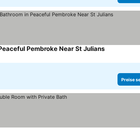
Peaceful Pembroke Near St Julians
Preise sehen
Preise s
e sehen