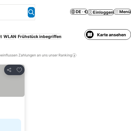
DE · €
Menü
Einloggen
Karte ansehen
t
WLAN
Frühstück inbegriffen
eeinflussen Zahlungen an uns unser Ranking
Zu Favoriten hinzufügen
Teilen