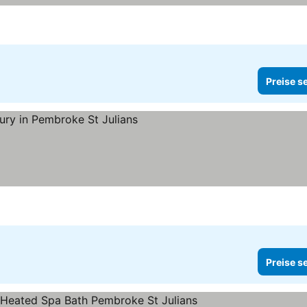
Preise s
hen
Preise s