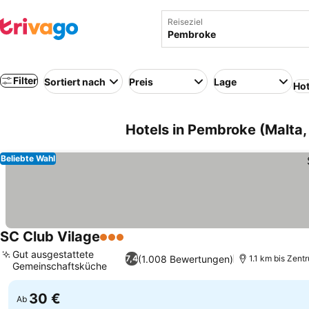
Reiseziel
Filter
Sortiert nach
Preis
Lage
Hot
Hotels in Pembroke (Malta,
Beliebte Wahl
SC Club Vilage
3 Sterne
Preise sehen
Gut ausgestattete
(1.008 Bewertungen)
7,4
1.1 km bis Zent
Gemeinschaftsküche
Preise sehen
30 €
Ab