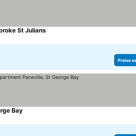
roke St Julians
Preise sehen
Preise s
orge Bay
Preise sehen