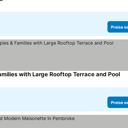
Preise sehen
Preise s
milies with Large Rooftop Terrace and Pool
Pre
Preise s