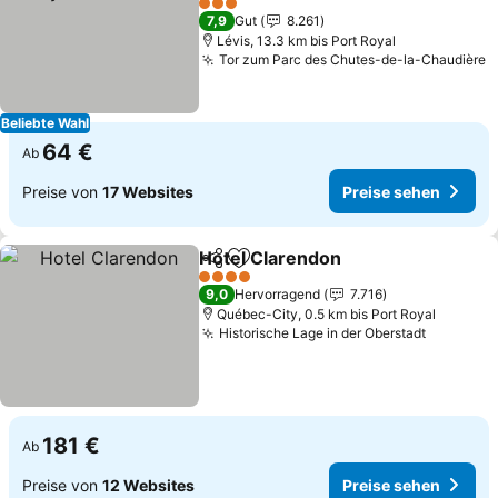
Preise sehen
3 Sterne
7,9
Gut
8.261
Lévis, 13.3 km bis Port Royal
Tor zum Parc des Chutes-de-la-Chaudière
P
Beliebte Wahl
64 €
Ab
Preise von
17 Websites
Preise sehen
Hotel Clarendon
Teilen
Zu Favoriten hinzufügen
Preise se
4 Sterne
9,0
Hervorragend
7.716
Québec-City, 0.5 km bis Port Royal
Historische Lage in der Oberstadt
Preise s
181 €
Ab
Preise von
12 Websites
Preise sehen