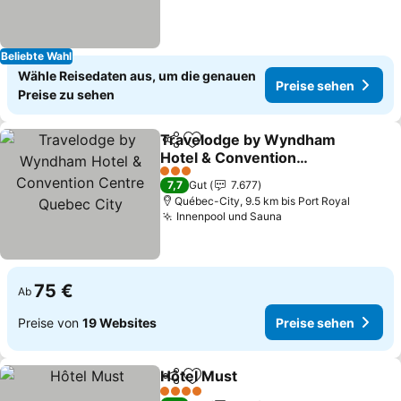
Beliebte Wahl
Wähle Reisedaten aus, um die genauen
Preise sehen
Preise zu sehen
Travelodge by Wyndham
Teilen
Zu Favoriten hinzufügen
Hotel & Convention
Centre Quebec City
Preise sehen
3 Sterne
7,7
Gut
7.677
Québec-City, 9.5 km bis Port Royal
Innenpool und Sauna
Preise sehen
75 €
Ab
Preise von
19 Websites
Preise sehen
Hôtel Must
Teilen
Zu Favoriten hinzufügen
Preise sehen
4 Sterne