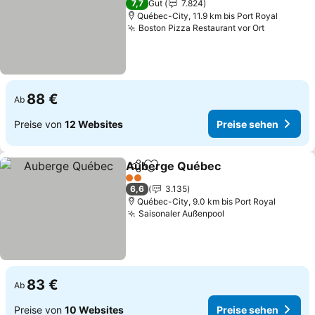
7,7
Gut
7.824
Québec-City, 11.9 km bis Port Royal
Boston Pizza Restaurant vor Ort
Preise se
88 €
Ab
Preise von
12 Websites
Preise sehen
Auberge Québec
Teilen
Zu Favoriten hinzufügen
Preise s
2 Sterne
6,6
3.135
Québec-City, 9.0 km bis Port Royal
Saisonaler Außenpool
Preise sehen
83 €
Ab
Preise von
10 Websites
Preise sehen