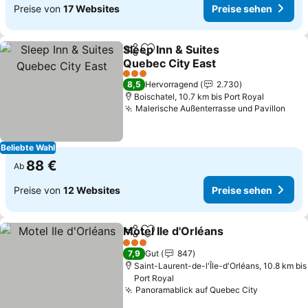
Preise von
17 Websites
Preise sehen
Sleep Inn & Suites
Teilen
Zu Favoriten hinzufügen
Quebec City East
Preise sehen
3 Sterne
8,5
Hervorragend
2.730
Boischatel, 10.7 km bis Port Royal
Malerische Außenterrasse und Pavillon
Prei
Beliebte Wahl
88 €
Ab
Preise von
12 Websites
Preise sehen
Motel Ile d'Orléans
Teilen
Zu Favoriten hinzufügen
Preise 
3 Sterne
7,9
Gut
847
Saint-Laurent-de-l'Île-d'Orléans, 10.8 km bis
Port Royal
Panoramablick auf Quebec City
Preise se