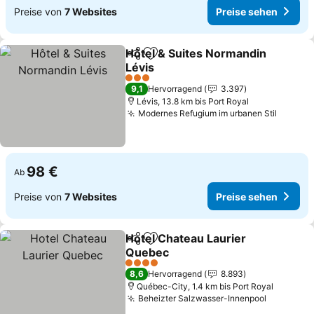
Preise von
7 Websites
Preise sehen
Hôtel & Suites Normandin
Teilen
Zu Favoriten hinzufügen
Lévis
Preise sehen
3 Sterne
9,1
Hervorragend
3.397
Lévis, 13.8 km bis Port Royal
Modernes Refugium im urbanen Stil
Preise
98 €
Ab
Preise von
7 Websites
Preise sehen
Hotel Chateau Laurier
Teilen
Zu Favoriten hinzufügen
Quebec
Preise sehen
4 Sterne
8,6
Hervorragend
8.893
Québec-City, 1.4 km bis Port Royal
Beheizter Salzwasser-Innenpool
Preise s