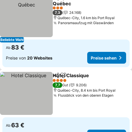
Teilen
Zu Favoriten hinzufügen
Québec
Preise sehen
3 Sterne
7,3
24.168
Québec-City, 1.6 km bis Port Royal
Panoramaaufzug mit Glaswänden
Preise 
Beliebte Wahl
83 €
Ab
Preise von
20 Websites
Preise sehen
Hotel Classique
Teilen
Zu Favoriten hinzufügen
Preise seh
4 Sterne
7,7
Gut
9.206
Québec-City, 8.4 km bis Port Royal
Flussblick von den oberen Etagen
Preise s
63 €
Ab