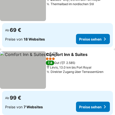
Thermalbad im nordischen Stil
Preise seh
69 €
Ab
Preise von
18 Websites
Preise sehen
Comfort Inn & Suites
Teilen
Zu Favoriten hinzufügen
Preis
3 Sterne
7,8
Gut
2.585
Lévis, 13.0 km bis Port Royal
Direkter Zugang über Terrassentüren
Preis
99 €
Ab
Preise von
7 Websites
Preise sehen