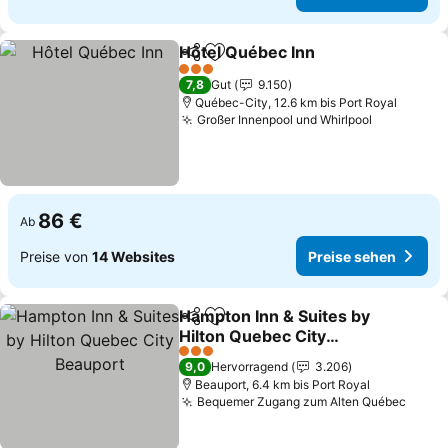
Hôtel Québec Inn
Teilen
Zu Favoriten hinzufügen
Preise s
3 Sterne
7,8
Gut
9.150
Québec-City, 12.6 km bis Port Royal
Großer Innenpool und Whirlpool
Preise se
86 €
Ab
Preise von
14 Websites
Preise sehen
Hampton Inn & Suites by
Teilen
Zu Favoriten hinzufügen
Hilton Quebec City
Beauport
Preise sehen
3 Sterne
9,0
Hervorragend
3.206
Beauport, 6.4 km bis Port Royal
Bequemer Zugang zum Alten Québec
Preis