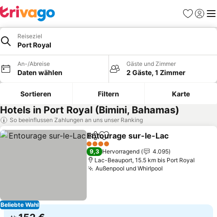
Favoriten
Einlog
Me
Reiseziel
Port Royal
An-/Abreise
Gäste und Zimmer
Daten wählen
2 Gäste, 1 Zimmer
Sortieren
Filtern
Karte
Hotels in Port Royal (Bimini, Bahamas)
So beeinflussen Zahlungen an uns unser Ranking
Entourage sur-le-Lac
Teilen
Zu Favoriten hinzufügen
Prei
4 Sterne
9,3
Hervorragend
4.095
Lac-Beauport, 15.5 km bis Port Royal
Außenpool und Whirlpool
Preise sehen
Beliebte Wahl