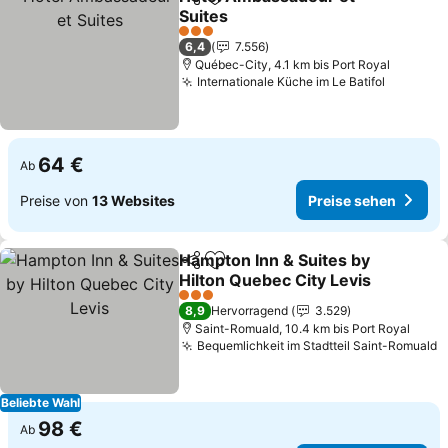
Teilen
Zu Favoriten hinzufügen
Suites
Preise sehen
3 Sterne
6,4
7.556
Québec-City, 4.1 km bis Port Royal
Internationale Küche im Le Batifol
Preise s
64 €
Ab
Preise von
13 Websites
Preise sehen
Hampton Inn & Suites by
Teilen
Zu Favoriten hinzufügen
Hilton Quebec City Levis
Preise sehen
3 Sterne
8,9
Hervorragend
3.529
Saint-Romuald, 10.4 km bis Port Royal
Bequemlichkeit im Stadtteil Saint-Romuald
P
Beliebte Wahl
98 €
Ab