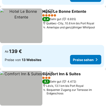
Hotel Le Bonne Entente
Teilen
Zu Favoriten hinzufügen
Pr
5 Sterne
8,4
Sehr gut
6.935
Québec-City, 10.6 km bis Port Royal
Amerispa und ganzjähriger Whirlpool
Preise
139 €
Ab
Preise von
13 Websites
Preise sehen
Comfort Inn & Suites
Teilen
Zu Favoriten hinzufügen
Preis
3 Sterne
8,1
Sehr gut
4.472
Lévis, 13.1 km bis Port Royal
Bequemer Zugang zur Terrasse im
Erdgeschoss