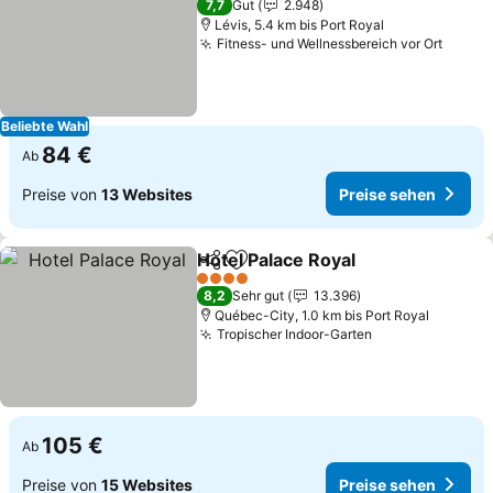
7,7
Gut
2.948
Lévis, 5.4 km bis Port Royal
Fitness- und Wellnessbereich vor Ort
Preis
Beliebte Wahl
84 €
Ab
Preise von
13 Websites
Preise sehen
Hotel Palace Royal
Teilen
Zu Favoriten hinzufügen
Preise 
4 Sterne
8,2
Sehr gut
13.396
Québec-City, 1.0 km bis Port Royal
Tropischer Indoor-Garten
Preise sehen
105 €
Ab
Preise von
15 Websites
Preise sehen