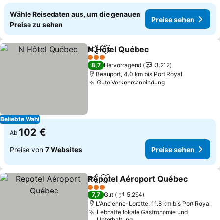
Wähle Reisedaten aus, um die genauen
Preise sehen
Preise zu sehen
N Hôtel Québec
Teilen
Zu Favoriten hinzufügen
Preise seh
3 Sterne
8,7
Hervorragend
3.212
Beauport, 4.0 km bis Port Royal
Gute Verkehrsanbindung
Preise sehen
Beliebte Wahl
102 €
Ab
Preise von
7 Websites
Preise sehen
Repotel Aéroport Québec
Teilen
Zu Favoriten hinzufügen
3 Sterne
7,7
Gut
5.294
L'Ancienne-Lorette, 11.8 km bis Port Royal
Lebhafte lokale Gastronomie und
Unterhaltung