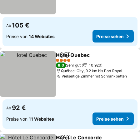
105 €
Ab
Preise von
14 Websites
Preise sehen
Hotel Quebec
Teilen
Zu Favoriten hinzufügen
Preise sehen
4 Sterne
8,0
Sehr gut
10.920
Québec-City, 9.2 km bis Port Royal
Vielseitige Zimmer mit Schrankbetten
Preis
92 €
Ab
Preise von
11 Websites
Preise sehen
Hôtel Le Concorde