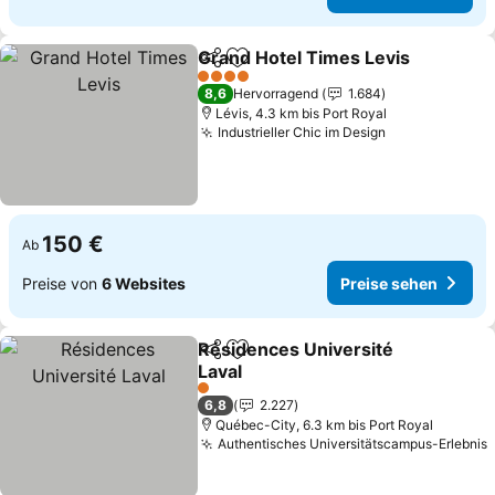
Grand Hotel Times Levis
Teilen
Zu Favoriten hinzufügen
P
4 Sterne
8,6
Hervorragend
1.684
Lévis, 4.3 km bis Port Royal
Industrieller Chic im Design
Preise sehen
150 €
Ab
Preise von
6 Websites
Preise sehen
Résidences Université
Teilen
Zu Favoriten hinzufügen
Laval
Preise sehen
1 Sterne
6,8
2.227
Québec-City, 6.3 km bis Port Royal
Authentisches Universitätscampus-Erlebnis