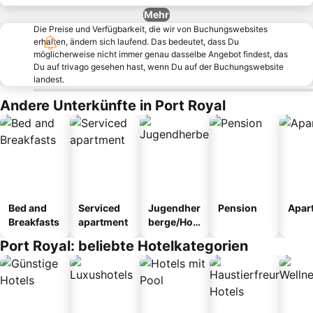
Mehr
Die Preise und Verfügbarkeit, die wir von Buchungswebsites
erhalten, ändern sich laufend. Das bedeutet, dass Du
möglicherweise nicht immer genau dasselbe Angebot findest, das
Du auf trivago gesehen hast, wenn Du auf der Buchungswebsite
landest.
Andere Unterkünfte in Port Royal
Bed and
Serviced
Jugendher
Pension
Apar
Breakfasts
apartment
berge/Hos
tel
Port Royal: beliebte Hotelkategorien