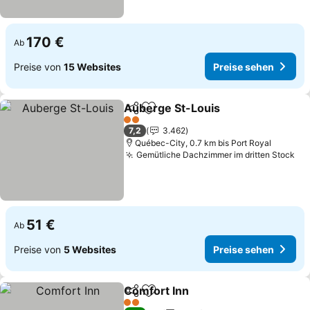
170 €
Ab
Preise von
15 Websites
Preise sehen
Auberge St-Louis
Teilen
Zu Favoriten hinzufügen
Preise s
2 Sterne
7,2
3.462
Québec-City, 0.7 km bis Port Royal
Gemütliche Dachzimmer im dritten Stock
Pr
51 €
Ab
Preise von
5 Websites
Preise sehen
Comfort Inn
Teilen
Zu Favoriten hinzufügen
Preise sehen
2 Sterne