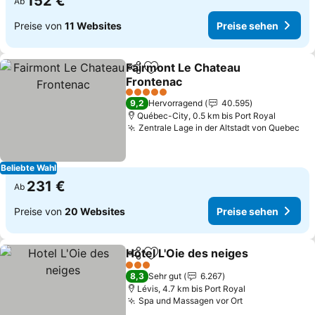
152 €
Ab
Preise von
11 Websites
Preise sehen
Fairmont Le Chateau
Teilen
Zu Favoriten hinzufügen
Frontenac
Preise sehen
5 Sterne
9,2
Hervorragend
40.595
Québec-City, 0.5 km bis Port Royal
Zentrale Lage in der Altstadt von Quebec
Pr
Beliebte Wahl
231 €
Ab
Preise von
20 Websites
Preise sehen
Hotel L'Oie des neiges
Teilen
Zu Favoriten hinzufügen
Prei
3 Sterne
8,3
Sehr gut
6.267
Lévis, 4.7 km bis Port Royal
Spa und Massagen vor Ort
Preise sehen