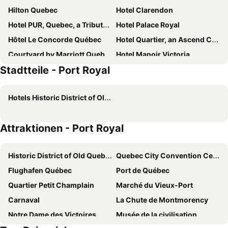
Hilton Quebec
Hotel Clarendon
Hotel PUR, Quebec, a Tribute Portfolio Hotel
Hotel Palace Royal
Hôtel Le Concorde Québec
Hotel Quartier, an Ascend Collection Hotel
Courtyard by Marriott Quebec City
Hotel Manoir Victoria
Stadtteile - Port Royal
Auberge St-Louis
C3- Hotel Art De Vivre
Hotel Port-Royal
Hotel Le Littoral
Hotels Historic District of Old Quebec
Le Chateau de Pierre
Best Western Premier Hotel Aristocrate
Hotel Chateau Bellevue
Delta Hotels Quebec
Attraktionen - Port Royal
Hotel 71 by Preferred Hotels & Resorts
Unilofts Grande-Allée
Hôtel du Nord
Monastère des Augustines
Historic District of Old Quebec
Quebec City Convention Centre
Hotel Royal William, an Ascend Collection Hotel
Hôtel & Suites Le Dauphin Québec
Flughafen Québec
Port de Québec
Best Western Plus City Centre/Centre-Ville
Auberge Château des Tourelles
Quartier Petit Champlain
Marché du Vieux-Port
Travelodge by Wyndham Hotel & Convention Centre Quebec City
Hôtel AtypiQ
Carnaval
La Chute de Montmorency
Hôtel Lindbergh
Auberge Saint-Antoine
Notre Dame des Victoires
Musée de la civilisation
Auberge Place d'Armes
Hotel Louisbourg