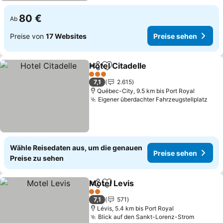
80 €
Ab
Preise von
17 Websites
Preise sehen
Hotel Citadelle
Teilen
Zu Favoriten hinzufügen
Preise sehe
3 Sterne
7,1
2.615
Québec-City, 9.5 km bis Port Royal
Eigener überdachter Fahrzeugstellplatz
Prei
Wähle Reisedaten aus, um die genauen
Preise sehen
Preise zu sehen
Motel Levis
Teilen
Zu Favoriten hinzufügen
Preise sehen
2 Sterne
7,1
571
Lévis, 5.4 km bis Port Royal
Blick auf den Sankt-Lorenz-Strom
Preise 