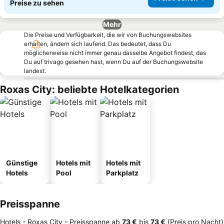
Preise zu sehen
Mehr
Die Preise und Verfügbarkeit, die wir von Buchungswebsites
erhalten, ändern sich laufend. Das bedeutet, dass Du
möglicherweise nicht immer genau dasselbe Angebot findest, das
Du auf trivago gesehen hast, wenn Du auf der Buchungswebsite
landest.
Roxas City: beliebte Hotelkategorien
Günstige
Hotels mit
Hotels mit
Hotels
Pool
Parkplatz
Preisspanne
Hotels - Roxas City -
Preisspanne
ab
‎73 €
bis
‎73 €
(Preis pro Nacht)