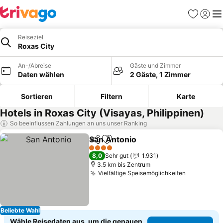
Favoriten
Einlog
Me
Reiseziel
Roxas City
An-/Abreise
Gäste und Zimmer
Daten wählen
2 Gäste, 1 Zimmer
Sortieren
Filtern
Karte
Hotels in Roxas City (Visayas, Philippinen)
So beeinflussen Zahlungen an uns unser Ranking
San Antonio
Teilen
Zu Favoriten hinzufügen
4 Sterne
8,0
Sehr gut
1.931
3.5 km bis Zentrum
Vielfältige Speisemöglichkeiten
Beliebte Wahl
Wähle Reisedaten aus, um die genauen