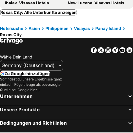
Ibajay, Visayas Hotels
New Lucena, Visayas Hotels
Cabatuan, Visayas Hotels
Libertad, Visayas Hotels
Roxas City: Alle Unterkünfte anzeigen
Oton, Visayas Hotels
Iloilo City, Visayas Hotels
Hotelsuche
Asien
Philippinen
Visayas
Panay Island
Bacolod City, Visayas Hotels
Carles, Visayas Hotels
Roxas City
Kalibo, Visayas Hotels
Dao, Visayas Hotels
Nueva Valencia, Visayas Hotels
Jordan, Visayas Hotels
Facebook
Twitter
Instagra
Xing
Yo
Pandan, Visayas Hotels
El Nido, Visayas Hotels
Wähle Dein Land
Manila, Luzon Hotels
Balabag, Visayas Hotels
Cebu City, Visayas Hotels
Panglao, Visayas Hotels
Zu Google hinzufügen
So findest du unsere Ergebnisse ganz
Makati, Luzon Hotels
Lapu-Lapu, Visayas Hotels
einfach: Füge trivago als bevorzugte
Pasay, Luzon Hotels
Coron, Visayas Hotels
Quelle bei Google hinzu.
Unternehmen
Unsere Produkte
Bedingungen und Richtlinien