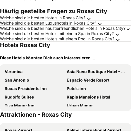
Häufig gestellte Fragen zu Roxas City
Welche sind die besten Hotels in Roxas City?
Welche sind die besten Luxushotels in Roxas City?
Welche sind die besten haustierfreundlichen Hotels in Roxas City?
Welche sind die besten Hotels mit einem Spa in Roxas City?
Welche sind die besten Hotels mit einem Pool in Roxas City?
Hotels Roxas City
Diese Hotels könnten Dich auch interessieren ...
Veronica
Asia Novo Boutique Hotel - Roxas
San Antonio
Espacio Verde Resort
Roxas Presidents Inn
Pete's inn
Rudolfo Suites
Kapis Mansions Hotel
Tiza Manor Inn
Urban Manor
Attraktionen - Roxas City
Istorya Forest Garden Resort
Roxas Airport
Kalibo International Airport