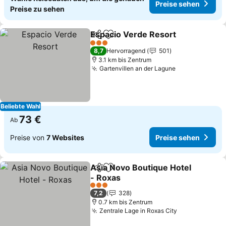
Preise sehen
Preise zu sehen
Espacio Verde Resort
Teilen
Zu Favoriten hinzufügen
3 Sterne
8,7
Hervorragend
501
3.1 km bis Zentrum
Gartenvillen an der Lagune
Beliebte Wahl
73 €
Ab
Preise von
7 Websites
Preise sehen
Asia Novo Boutique Hotel
Teilen
Zu Favoriten hinzufügen
- Roxas
3 Sterne
7,2
328
0.7 km bis Zentrum
Zentrale Lage in Roxas City