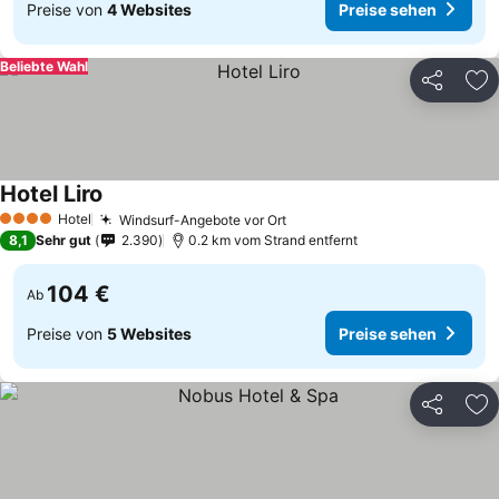
Preise von
4 Websites
Preise sehen
Beliebte Wahl
Teilen
Zu
Hotel Liro
Preise sehen
Hotel
Windsurf-Angebote vor Ort
Preise sehen
4 Sterne
8,1
Sehr gut
2.390
0.2 km vom Strand entfernt
104 €
Ab
Preise von
5 Websites
Preise sehen
Teilen
Zu