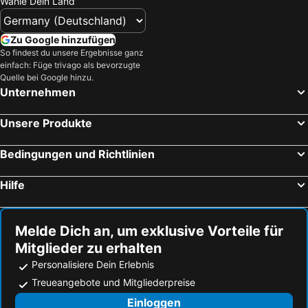
Wähle Dein Land
Saranda, Vlora Hotels
Durrës, Durrës Hotels
Buddha House Hotel and Cocktail Bar
Fjortes
Tirana, Tirana Hotels
Golem, Tirana Hotels
Sazani Hotel
Hotel VD Roleks
Zu Google hinzufügen
Acharavi, Ionische Inseln Hotels
Himara, Vlora Hotels
So findest du unsere Ergebnisse ganz
Hotel Erisun
Hotel 4 Stinet
einfach: Füge trivago als bevorzugte
Otranto, Apulien Hotels
Dassia, Ionische Inseln Hotels
Vlora
Riviera Boutique Hotel-City Center
Quelle bei Google hinzu.
Manëz, Durrës Hotels
Shkodra, Shkodra Hotels
Unternehmen
Hotel Rossi
Villa Gaudium
Veranda Boutique Hotel
Hotel Partner & SPA
Unsere Produkte
Hotel Alba-Gert
Boutique Hotel Riviera Blu
Bedingungen und Richtlinien
Tris3 Hotel
Hotel Hamiti Llogara
Pastarella Radhime
Vila3 Hotel
Hilfe
Melde Dich an, um exklusive Vorteile für
Mitglieder zu erhalten
Personalisiere Dein Erlebnis
Treueangebote und Mitgliederpreise
Einloggen