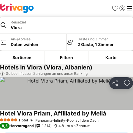
Favoriten
Einlog
Me
Reiseziel
Vlora
An-/Abreise
Gäste und Zimmer
Daten wählen
2 Gäste, 1 Zimmer
Sortieren
Filtern
Karte
Hotels in Vlora (Vlora, Albanien)
So beeinflussen Zahlungen an uns unser Ranking
Teilen
Zu
Hotel Vlora Priam, Affiliated by Meliá
Preise sehe
Hotel
Panorama-Infinity-Pool auf dem Dach
Preise sehen
5 Sterne
8,5
Hervorragend
1.214
4.8 km bis Zentrum