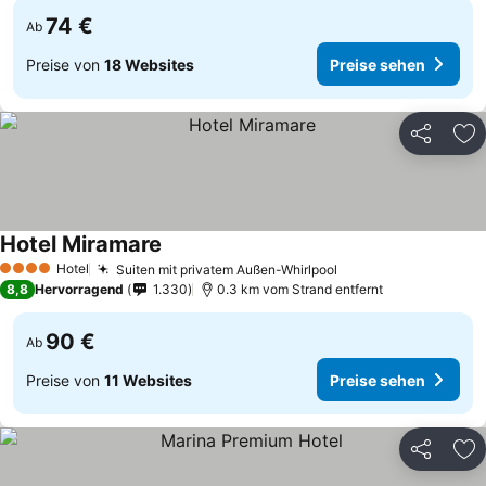
74 €
Ab
Preise von
18 Websites
Preise sehen
Teilen
Zu
Hotel Miramare
Preise sehen
Hotel
Suiten mit privatem Außen-Whirlpool
Preise sehen
4 Sterne
8,8
Hervorragend
1.330
0.3 km vom Strand entfernt
90 €
Ab
Preise von
11 Websites
Preise sehen
Teilen
Zu