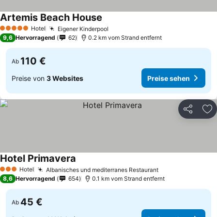
Artemis Beach House
Preise sehen
Hotel
Eigener Kinderpool
Preise sehen
5 Sterne
9,6
Hervorragend
62
0.2 km vom Strand entfernt
110 €
Ab
Preise von
3 Websites
Preise sehen
Teilen
Zu
Hotel Primavera
Preise sehen
Hotel
Albanisches und mediterranes Restaurant
Preise sehen
3 Sterne
8,6
Hervorragend
654
0.1 km vom Strand entfernt
45 €
Ab