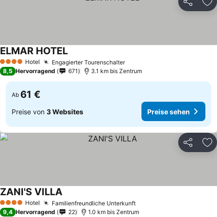
Teilen
Zu
ELMAR HOTEL
Preise sehen
Hotel
Engagierter Tourenschalter
Preise sehen
4 Sterne
8,5
Hervorragend
671
3.1 km bis Zentrum
61 €
Ab
Preise von
3 Websites
Preise sehen
Teilen
Zu
ZANI'S VILLA
Preise sehen
Hotel
Familienfreundliche Unterkunft
Preise sehen
4 Sterne
9,4
Hervorragend
22
1.0 km bis Zentrum