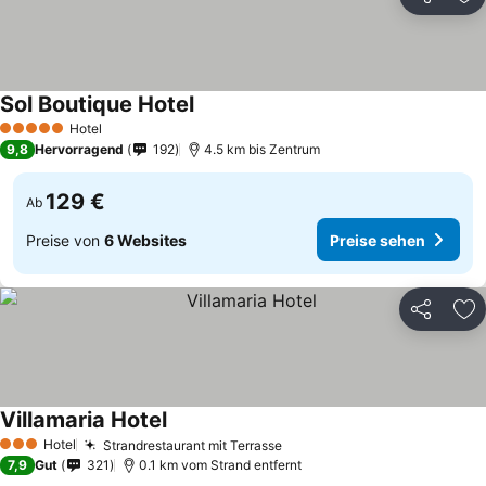
Teilen
Zu
Sol Boutique Hotel
Preise sehen
Hotel
5 Sterne
9,8
Hervorragend
192
4.5 km bis Zentrum
129 €
Ab
Preise von
6 Websites
Preise sehen
Teilen
Zu
Villamaria Hotel
Preise sehen
Hotel
Strandrestaurant mit Terrasse
Preise sehen
3 Sterne
7,9
Gut
321
0.1 km vom Strand entfernt