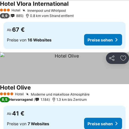
Hotel Vlora International
Preise sehen
Hotel
Innenpool und Whirlpool
Preise sehen
3 Sterne
6,9
885
0.8 km vom Strand entfernt
67 €
Ab
Preise von
16 Websites
Preise sehen
Teilen
Zu
Hotel Olive
Preise sehen
Hotel
Moderne und makellose Atmosphäre
Preise sehen
4 Sterne
8,5
Hervorragend
1.184
1.3 km bis Zentrum
41 €
Ab
Preise von
7 Websites
Preise sehen