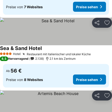
Preise von
7 Websites
Preise sehen
Teilen
Zu
Sea & Sand Hotel
Preise sehen
Hotel
Restaurant mit italienischer und lokaler Küche
Preise seh
4 Sterne
8,5
Hervorragend
2.138
2.1 km bis Zentrum
56 €
Ab
Preise von
8 Websites
Preise sehen
Teilen
Zu