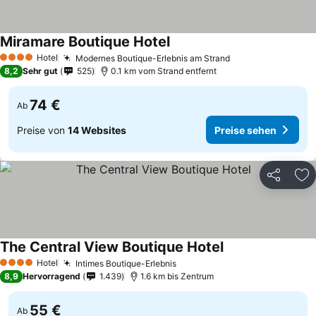
Miramare Boutique Hotel
Preise sehen
Hotel
Modernes Boutique-Erlebnis am Strand
Preise sehen
4 Sterne
8,2
Sehr gut
525
0.1 km vom Strand entfernt
74 €
Ab
Preise von
14 Websites
Preise sehen
Teilen
Zu
The Central View Boutique Hotel
Preise sehen
Hotel
Intimes Boutique-Erlebnis
Preise sehen
4 Sterne
8,9
Hervorragend
1.439
1.6 km bis Zentrum
55 €
Ab