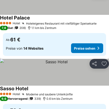
Hotel Palace
Preise sehen
Hotel
Hoteleigenes Restaurant mit vielfältiger Speisekarte
Preise
4 Sterne
7,8
Gut
208
1.1 km bis Zentrum
61 €
Ab
Preise von
14 Websites
Preise sehen
Teilen
Zu
Sasso Hotel
Preise sehen
Hotel
Moderne und saubere Unterkünfte
Preise sehen
4 Sterne
9,6
Hervorragend
339
0.6 km bis Zentrum