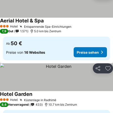
Aerial Hotel & Spa
Preise sehen
Hotel
Entspannende Spa-Einrichtungen
Preise sehen
3 Sterne
7,9
Gut
1.571
5.0 km bis Zentrum
50 €
Ab
Preise von
16 Websites
Preise sehen
Teilen
Zu
Hotel Garden
Preise sehen
Hotel
Küstenlage in Radhimë
Preise sehen
3 Sterne
8,6
Hervorragend
433
10.7 km bis Zentrum