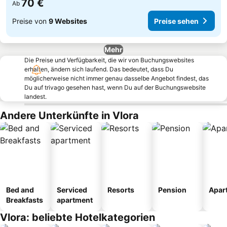
70 €
Ab
Preise von
9 Websites
Preise sehen
Mehr
Die Preise und Verfügbarkeit, die wir von Buchungswebsites
erhalten, ändern sich laufend. Das bedeutet, dass Du
möglicherweise nicht immer genau dasselbe Angebot findest, das
Du auf trivago gesehen hast, wenn Du auf der Buchungswebsite
landest.
Andere Unterkünfte in Vlora
Bed and
Serviced
Resorts
Pension
Apar
Breakfasts
apartment
Vlora: beliebte Hotelkategorien