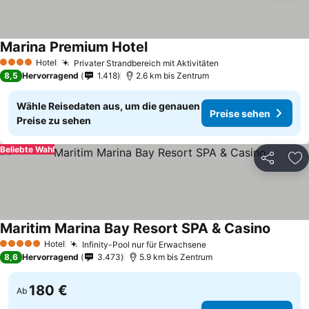
Marina Premium Hotel
Preise sehen
Hotel
Privater Strandbereich mit Aktivitäten
Preise sehen
4 Sterne
8,5
Hervorragend
1.418
2.6 km bis Zentrum
Wähle Reisedaten aus, um die genauen
Preise sehen
Preise zu sehen
Beliebte Wahl
Teilen
Zu
Maritim Marina Bay Resort SPA & Casino
Preise 
Hotel
Infinity-Pool nur für Erwachsene
Preise sehen
5 Sterne
8,6
Hervorragend
3.473
5.9 km bis Zentrum
180 €
Ab