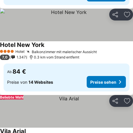
Teilen
Zu
Hotel New York
Preise sehen
Hotel
Balkonzimmer mit malerischer Aussicht
Preise sehen
4 Sterne
7,0
1.347
0.3 km vom Strand entfernt
84 €
Ab
Preise von
14 Websites
Preise sehen
Beliebte Wahl
Teilen
Zu
Vila Arial