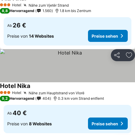
Preise sehen
Hotel
Nähe zum Vjetër Strand
Preise sehen
3 Sterne
8,8
Hervorragend
1.560
1.8 km bis Zentrum
26 €
Ab
Preise von
14 Websites
Preise sehen
Teilen
Zu
Hotel Nika
Preise sehen
Hotel
Nähe zum Hauptstrand von Vlorë
Preise sehen
3 Sterne
9,2
Hervorragend
404
0.3 km vom Strand entfernt
40 €
Ab
Preise von
8 Websites
Preise sehen