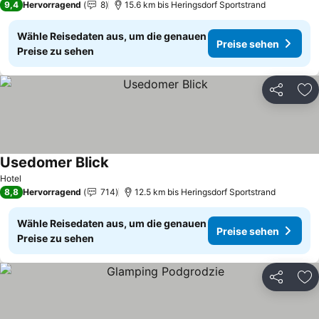
9,4
Hervorragend
8
15.6 km bis Heringsdorf Sportstrand
Wähle Reisedaten aus, um die genauen
Preise sehen
Preise zu sehen
Teilen
Zu
Usedomer Blick
Preise sehen
Hotel
8,8
Hervorragend
714
12.5 km bis Heringsdorf Sportstrand
Wähle Reisedaten aus, um die genauen
Preise sehen
Preise zu sehen
Teilen
Zu