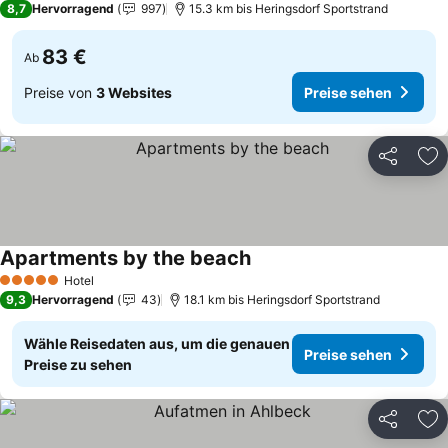
8,7
Hervorragend
997
15.3 km bis Heringsdorf Sportstrand
83 €
Ab
Preise von
3 Websites
Preise sehen
Teilen
Zu
Apartments by the beach
Preise sehen
Hotel
5 Sterne
9,3
Hervorragend
43
18.1 km bis Heringsdorf Sportstrand
Wähle Reisedaten aus, um die genauen
Preise sehen
Preise zu sehen
Teilen
Zu