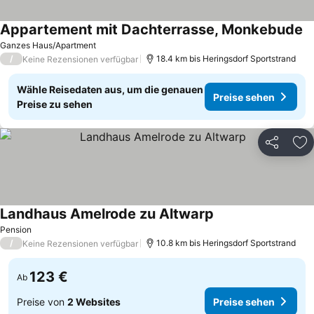
Appartement mit Dachterrasse, Monkebude
Pr
Ganzes Haus/Apartment
/
18.4 km bis Heringsdorf Sportstrand
Keine Rezensionen verfügbar
Wähle Reisedaten aus, um die genauen
Preise sehen
Preise zu sehen
Teilen
Zu
Landhaus Amelrode zu Altwarp
Preise sehen
Pension
/
10.8 km bis Heringsdorf Sportstrand
Keine Rezensionen verfügbar
123 €
Ab
Preise von
2 Websites
Preise sehen