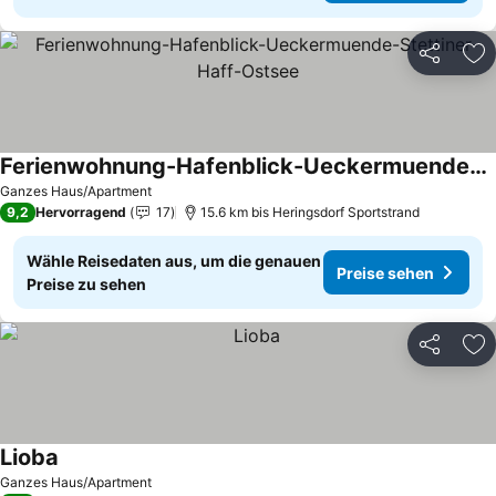
Teilen
Zu
Ferienwohnung-Hafenblick-Ueckermuende-Stettiner-Haff-Ostsee
Preise sehen
Ganzes Haus/Apartment
9,2
Hervorragend
17
15.6 km bis Heringsdorf Sportstrand
Wähle Reisedaten aus, um die genauen
Preise sehen
Preise zu sehen
Teilen
Zu
Lioba
Preise sehen
Ganzes Haus/Apartment