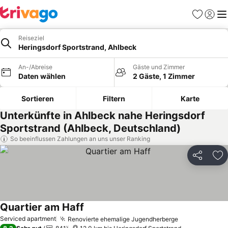
Favoriten
Einlog
Me
Reiseziel
Heringsdorf Sportstrand, Ahlbeck
An-/Abreise
Gäste und Zimmer
Daten wählen
2 Gäste, 1 Zimmer
Sortieren
Filtern
Karte
Unterkünfte in Ahlbeck nahe Heringsdorf
Sportstrand (Ahlbeck, Deutschland)
So beeinflussen Zahlungen an uns unser Ranking
Teilen
Zu
Quartier am Haff
Preise sehen
Serviced apartment
Renovierte ehemalige Jugendherberge
Preise sehen