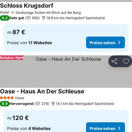
Schloss Krugsdorf
Preise sehen
Hotel
Geräumige Suiten mit Blick auf die Burg
Preise sehen
8,2
Sehr gut
692
16.6 km bis Heringsdorf Sportstrand
87 €
Ab
Preise von
11 Websites
Preise sehen
Beliebte Wahl
Teilen
Zu
Oase - Haus An Der Schleuse
Preise sehen
Hotel
4 Sterne
8,9
Hervorragend
278
14.1 km bis Heringsdorf Sportstrand
120 €
Ab
Preise von
4 Websites
Preise sehen