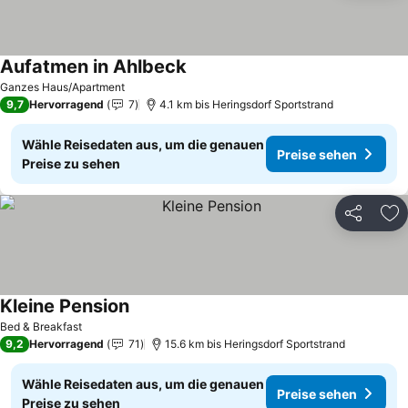
Aufatmen in Ahlbeck
Preise sehen
Ganzes Haus/Apartment
9,7
Hervorragend
7
4.1 km bis Heringsdorf Sportstrand
Wähle Reisedaten aus, um die genauen
Preise sehen
Preise zu sehen
Teilen
Zu
Kleine Pension
Preise sehen
Bed & Breakfast
9,2
Hervorragend
71
15.6 km bis Heringsdorf Sportstrand
Wähle Reisedaten aus, um die genauen
Preise sehen
Preise zu sehen