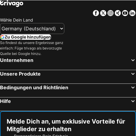
Dziwnów Strandhotels
Zempin Strandhotels
Karlshagen Strandhotels
Neustrelitz Strandhotels
Facebook
Twitter
Instagra
Xing
Yo
Korswandt Strandhotels
Usedom Strandhotels
Wähle Dein Land
Groß Nemerow Strandhotels
Ueckermünde Strandhotels
Niechorze Strandhotels
Miedzywodzie Strandhotels
Zu Google hinzufügen
So findest du unsere Ergebnisse ganz
Loddin Strandhotels
Ückeritz Strandhotels
einfach: Füge trivago als bevorzugte
Neubrandenburg Strandhotels
Feldberger Seenlandschaft Strandhotels
Quelle bei Google hinzu.
Unternehmen
Mrzeżyno Strandhotels
Anklam Strandhotels
Wolgast Strandhotels
Middelhagen Strandhotels
Unsere Produkte
Ahlbeck Strandhotels
Joachimsthal Strandhotels
Bedingungen und Richtlinien
Benz Strandhotels
Thiessow Strandhotels
Eberswalde Strandhotels
Kröslin Strandhotels
Hilfe
Melde Dich an, um exklusive Vorteile für
Mitglieder zu erhalten