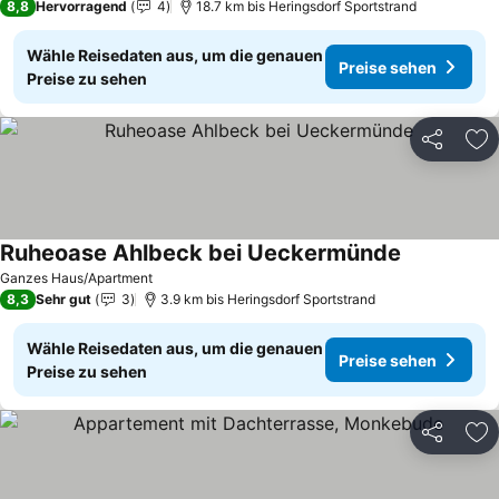
8,8
Hervorragend
4
18.7 km bis Heringsdorf Sportstrand
Wähle Reisedaten aus, um die genauen
Preise sehen
Preise zu sehen
Teilen
Zu
Ruheoase Ahlbeck bei Ueckermünde
Preise sehe
Ganzes Haus/Apartment
8,3
Sehr gut
3
3.9 km bis Heringsdorf Sportstrand
Wähle Reisedaten aus, um die genauen
Preise sehen
Preise zu sehen
Teilen
Zu