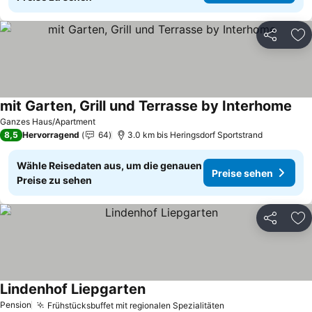
Teilen
Zu
mit Garten, Grill und Terrasse by Interhome
Pre
Ganzes Haus/Apartment
8,5
Hervorragend
64
3.0 km bis Heringsdorf Sportstrand
Wähle Reisedaten aus, um die genauen
Preise sehen
Preise zu sehen
Teilen
Zu
Lindenhof Liepgarten
Preise sehen
Pension
Frühstücksbuffet mit regionalen Spezialitäten
Preise sehen