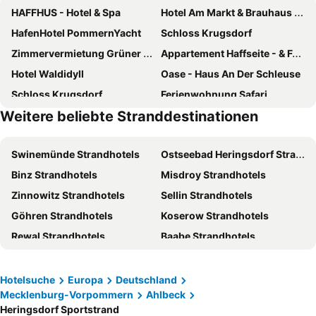
HAFFHUS - Hotel & Spa
Hotel Am Markt & Brauhaus Stadtkrug
HafenHotel PommernYacht
Schloss Krugsdorf
Zimmervermietung Grüner Weg
Appartement Haffseite - & Ferienanlage Haffhus Gmbh
Hotel Waldidyll
Oase - Haus An Der Schleuse
Schloss Krugsdorf
Ferienwohnung Safari
Weitere beliebte Stranddestinationen
Usedomer Blick
Glamping Podgrodzie
Attractive Holiday Home In Ahlbeck With Terrace
Apartments by the beach
Swinemünde Strandhotels
Ostseebad Heringsdorf Strandhotels
Anacapri Gästehaus Florenz
Mysliborka
Binz Strandhotels
Misdroy Strandhotels
Pommern Mühle
Schloss Rothenklempenow
Zinnowitz Strandhotels
Sellin Strandhotels
Am Stettiner Haff
Holiday Home, Nowe Warpno, For 6 Persons
Göhren Strandhotels
Koserow Strandhotels
Rewal Strandhotels
Baabe Strandhotels
Stettin Strandhotels
Ahlbeck Strandhotels
Putbus Strandhotels
Trassenheide Strandhotels
Hotelsuche
Europa
Deutschland
Mecklenburg-Vorpommern
Ahlbeck
Greifswald Strandhotels
Templin Strandhotels
Heringsdorf Sportstrand