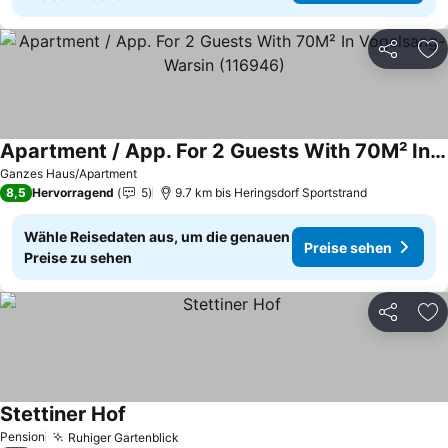
Teilen
Zu
Apartment / App. For 2 Guests With 70M² In Vogelsang-Warsin (116946)
Preise sehen
Ganzes Haus/Apartment
8,5
Hervorragend
5
9.7 km bis Heringsdorf Sportstrand
Wähle Reisedaten aus, um die genauen
Preise sehen
Preise zu sehen
Teilen
Zu
Stettiner Hof
Preise sehen
Pension
Ruhiger Gartenblick
Preise sehen