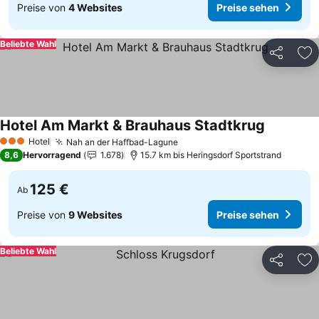
Preise von
4 Websites
Preise sehen
Beliebte Wahl
Teilen
Zu
Hotel Am Markt & Brauhaus Stadtkrug
Preise se
Hotel
Nah an der Haffbad-Lagune
Preise sehen
3 Sterne
8,6
Hervorragend
1.678
15.7 km bis Heringsdorf Sportstrand
125 €
Ab
Preise von
9 Websites
Preise sehen
Beliebte Wahl
Teilen
Zu