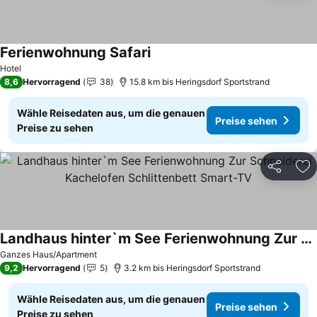
Ferienwohnung Safari
Preise sehen
Hotel
8,6
Hervorragend
38
15.8 km bis Heringsdorf Sportstrand
Wähle Reisedaten aus, um die genauen
Preise sehen
Preise zu sehen
Teilen
Zu
Landhaus hinter`m See Ferienwohnung Zur Schneiderei Kachelofen Schlittenbett Smart-TV
Preise sehen
Ganzes Haus/Apartment
9,2
Hervorragend
5
3.2 km bis Heringsdorf Sportstrand
Wähle Reisedaten aus, um die genauen
Preise sehen
Preise zu sehen