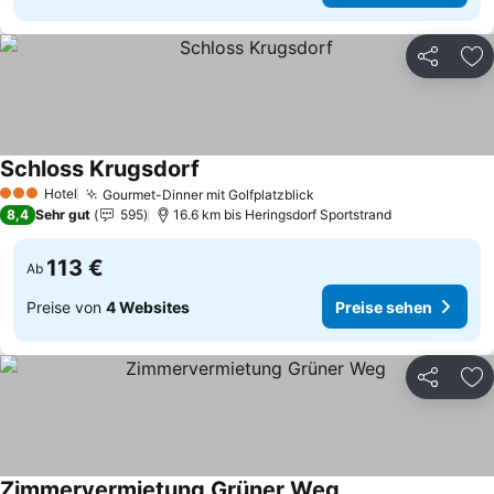
Teilen
Zu
Schloss Krugsdorf
Preise sehen
Hotel
Gourmet-Dinner mit Golfplatzblick
Preise sehen
3 Sterne
8,4
Sehr gut
595
16.6 km bis Heringsdorf Sportstrand
113 €
Ab
Preise von
4 Websites
Preise sehen
Teilen
Zu
Zimmervermietung Grüner Weg