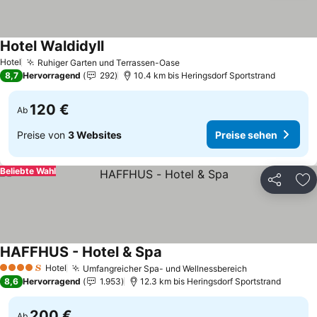
Hotel Waldidyll
Preise sehen
Hotel
Ruhiger Garten und Terrassen-Oase
Preise sehen
8,7
Hervorragend
292
10.4 km bis Heringsdorf Sportstrand
120 €
Ab
Preise von
3 Websites
Preise sehen
Beliebte Wahl
Teilen
Zu
HAFFHUS - Hotel & Spa
Preise sehen
Hotel
Umfangreicher Spa- und Wellnessbereich
Preise sehen
4 Sterne
8,6
Hervorragend
1.953
12.3 km bis Heringsdorf Sportstrand
200 €
Ab