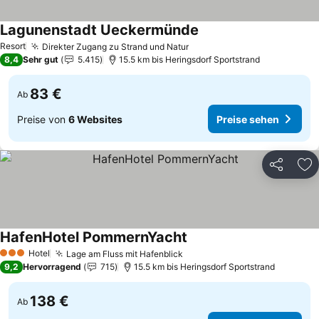
Lagunenstadt Ueckermünde
Preise sehen
Resort
Direkter Zugang zu Strand und Natur
Preise sehen
8,4
Sehr gut
5.415
15.5 km bis Heringsdorf Sportstrand
83 €
Ab
Preise von
6 Websites
Preise sehen
Teilen
Zu
HafenHotel PommernYacht
Preise sehen
Hotel
Lage am Fluss mit Hafenblick
Preise sehen
3 Sterne
9,2
Hervorragend
715
15.5 km bis Heringsdorf Sportstrand
138 €
Ab