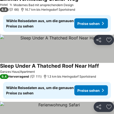
Preise sehen
Hotel
Modernes Bad mit ansprechendem Design
Preise sehen
6,8
66
16.7 km bis Heringsdorf Sportstrand
Wähle Reisedaten aus, um die genauen
Preise sehen
Preise zu sehen
Teilen
Zu
Sleep Under A Thatched Roof Near Haff
Preise 
Ganzes Haus/Apartment
9,4
Hervorragend
111
1.3 km bis Heringsdorf Sportstrand
Wähle Reisedaten aus, um die genauen
Preise sehen
Preise zu sehen
Teilen
Zu