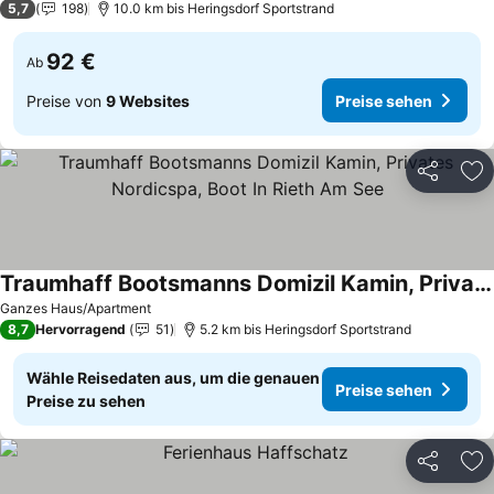
5,7
198
10.0 km bis Heringsdorf Sportstrand
92 €
Ab
Preise von
9 Websites
Preise sehen
Teilen
Zu
Traumhaff Bootsmanns Domizil Kamin, Privates Nordicspa, Boot In Rieth Am See
Preise sehen
Ganzes Haus/Apartment
8,7
Hervorragend
51
5.2 km bis Heringsdorf Sportstrand
Wähle Reisedaten aus, um die genauen
Preise sehen
Preise zu sehen
Teilen
Zu