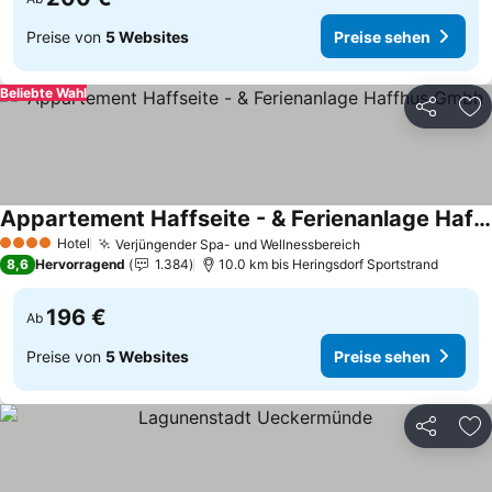
Preise von
5 Websites
Preise sehen
Beliebte Wahl
Teilen
Zu
Appartement Haffseite - & Ferienanlage Haffhus Gmbh
Preise sehen
Hotel
Verjüngender Spa- und Wellnessbereich
Preise sehen
4 Sterne
8,6
Hervorragend
1.384
10.0 km bis Heringsdorf Sportstrand
196 €
Ab
Preise von
5 Websites
Preise sehen
Teilen
Zu