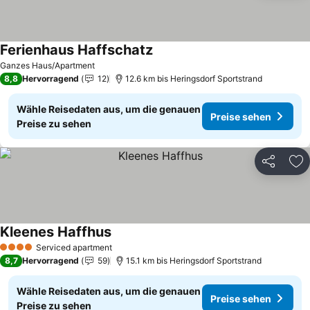
Ferienhaus Haffschatz
Preise sehen
Ganzes Haus/Apartment
8,8
Hervorragend
12
12.6 km bis Heringsdorf Sportstrand
Wähle Reisedaten aus, um die genauen
Preise sehen
Preise zu sehen
Teilen
Zu
Kleenes Haffhus
Preise sehen
Serviced apartment
4 Sterne
8,7
Hervorragend
59
15.1 km bis Heringsdorf Sportstrand
Wähle Reisedaten aus, um die genauen
Preise sehen
Preise zu sehen