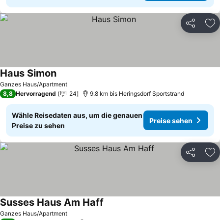
Teilen
Zu
Haus Simon
Preise sehen
Ganzes Haus/Apartment
8,8
Hervorragend
24
9.8 km bis Heringsdorf Sportstrand
Wähle Reisedaten aus, um die genauen
Preise sehen
Preise zu sehen
Teilen
Zu
Susses Haus Am Haff
Preise sehen
Ganzes Haus/Apartment