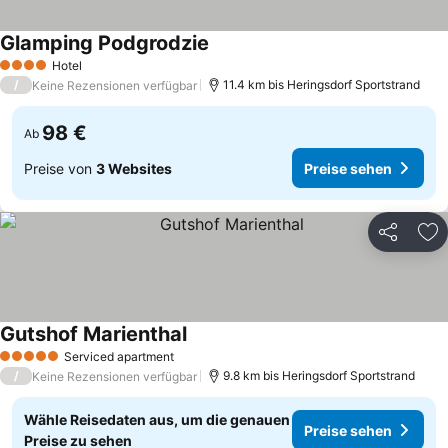
Glamping Podgrodzie
Preise sehen
Hotel
4 Sterne
/
11.4 km bis Heringsdorf Sportstrand
Keine Rezensionen verfügbar
98 €
Ab
Preise von
3 Websites
Preise sehen
Teilen
Zu
Gutshof Marienthal
Preise sehen
Serviced apartment
5 Sterne
/
9.8 km bis Heringsdorf Sportstrand
Keine Rezensionen verfügbar
Wähle Reisedaten aus, um die genauen
Preise sehen
Preise zu sehen