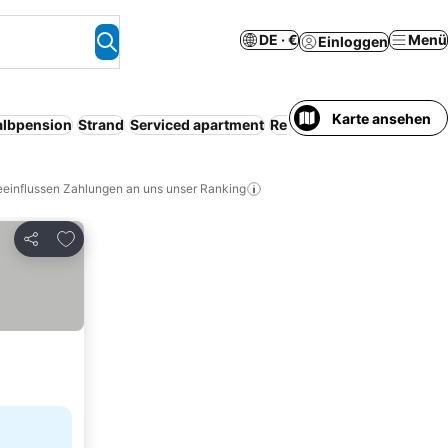
DE · €
Menü
Einloggen
Karte ansehen
albpension
Strand
Serviced apartment
Resort
Kostenlose Storni
eeinflussen Zahlungen an uns unser Ranking
Zu Favoriten hinzufügen
Teilen