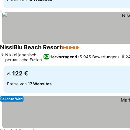
NissiBlu Beach Resort
5 Sterne
Nikkei japanisch-
Hervorragend
(5.945 Bewertungen)
9,3
0.
peruanische Fusion
122 €
Ab
Preise von
17 Websites
Beliebte Wahl