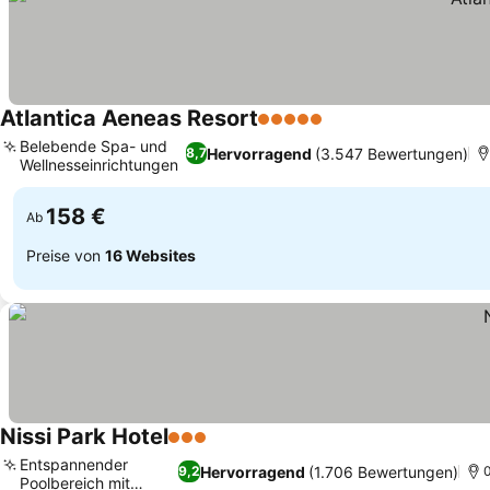
Atlantica Aeneas Resort
5 Sterne
Belebende Spa- und
Hervorragend
(3.547 Bewertungen)
8,7
Wellnesseinrichtungen
158 €
Ab
Preise von
16 Websites
Nissi Park Hotel
3 Sterne
Entspannender
Hervorragend
(1.706 Bewertungen)
9,2
0
Poolbereich mit