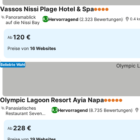
Vassos Nissi Plage Hotel & Spa
4 Sterne
Panoramablick
Hervorragend
(2.323 Bewertungen)
8,7
0.4 k
auf die Nissi Bay
120 €
Ab
Preise von
16 Websites
Beliebte Wahl
Olympic Lagoon Resort Ayia Napa
5 Sterne
Panasiatisches
Hervorragend
(8.735 Bewertungen)
9,2
Restaurant Seven
Orchids
228 €
Ab
Preise von
19 Websites