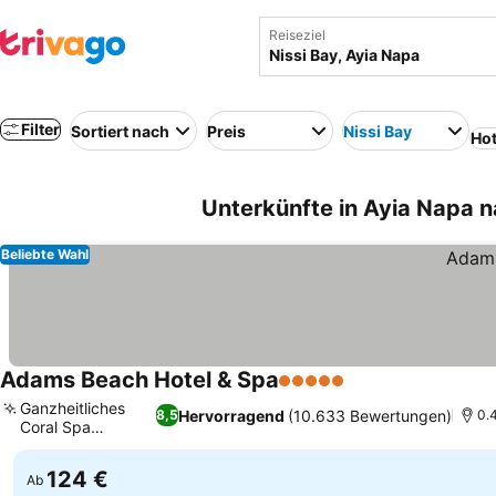
Reiseziel
Filter
Sortiert nach
Preis
Nissi Bay
Hot
Unterkünfte in Ayia Napa n
Beliebte Wahl
Adams Beach Hotel & Spa
5 Sterne
Ganzheitliches
Hervorragend
(10.633 Bewertungen)
8,5
0.4
Coral Spa
Wellness
124 €
Ab