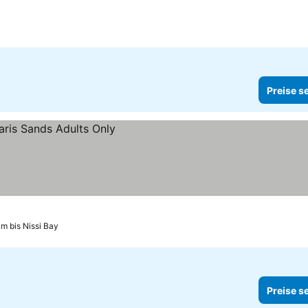
Preise s
km bis Nissi Bay
Preise s