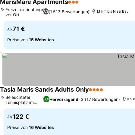
MarisMare Apartments
3 Sterne
Freizeiteinrichtungen
(1.513 Bewertungen)
7,3
1.1 km bis Nissi Bay
vor Ort
71 €
Ab
Preise von
15 Websites
Tasia Maris Sands Adults Only
4 Sterne
Beleuchteter
Hervorragend
(3.117 Bewertungen)
8,9
0.9 
Tennisplatz im
Freien
122 €
Ab
Preise von
16 Websites