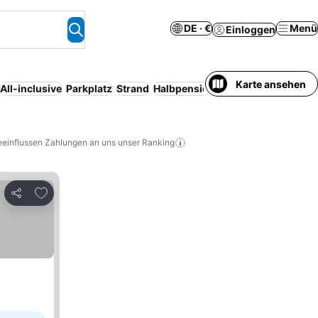
DE · €
Menü
Einloggen
Karte ansehen
All-inclusive
Parkplatz
Strand
Halbpension
Serviced apartment
eeinflussen Zahlungen an uns unser Ranking
Zu Favoriten hinzufügen
Teilen