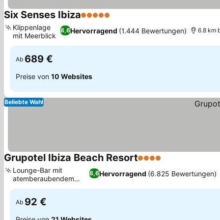
Six Senses Ibiza
5 Sterne
Klippenlage
Hervorragend
(1.444 Bewertungen)
8,6
6.8 km b
mit Meerblick
689 €
Ab
Preise von
10 Websites
Beliebte Wahl
Grupotel Ibiza Beach Resort
4 Sterne
Lounge-Bar mit
Hervorragend
(6.825 Bewertungen)
8,6
atemberaubendem
Meerblick
92 €
Ab
Preise von
21 Websites