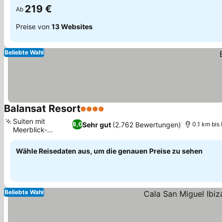
219 €
Ab
Preise von
13 Websites
Beliebte Wahl
Balansat Resort
4 Sterne
Suiten mit
Sehr gut
(2.762 Bewertungen)
8,0
0.1 km bis
Meerblick-
Terrassen
Wähle Reisedaten aus, um die genauen Preise zu sehen
Beliebte Wahl