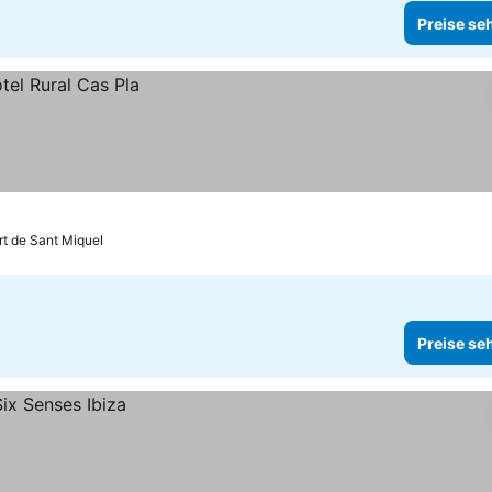
Preise se
rt de Sant Miquel
Preise se