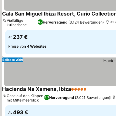
Cala San Miguel Ibiza Resort, Curio Collection
Vielfältige
Hervorragend
(3.124 Bewertungen)
8,7
0.1 
kulinarische
Erlebnisse
237 €
Ab
Preise von
4 Websites
Beliebte Wahl
Hacienda Na Xamena, Ibiza
5 Sterne
Oase auf den Klippen
Hervorragend
(2.021 Bewertungen)
8,7
mit Mittelmeerblick
493 €
Ab