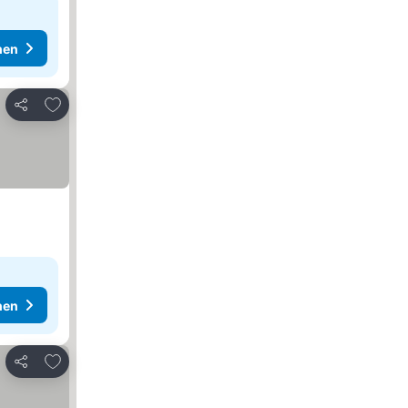
hen
Zu Favoriten hinzufügen
Teilen
hen
Zu Favoriten hinzufügen
Teilen