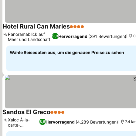
Hotel Rural Can Maries
4 Sterne
Panoramablick auf
Hervorragend
(291 Bewertungen)
9,3
0
Meer und Landschaft
Wähle Reisedaten aus, um die genauen Preise zu sehen
Sandos El Greco
4 Sterne
Xaloc À-la-
Hervorragend
(4.289 Bewertungen)
8,5
7.4 km
carte-
Restaurant