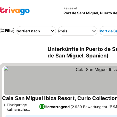
Reiseziel
Filter
Sortiert nach
Preis
Port de S
Unterkünfte in Puerto de S
de San Miguel, Spanien)
Cala San Miguel Ibiza Resort, Curio Collection
Einzigartige
Hervorragend
(2.939 Bewertungen)
8,6
0.
kulinarische
Erlebnisse