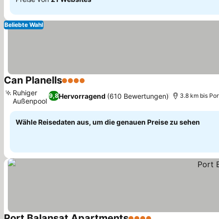
Beliebte Wahl
Can Planells
4 Sterne
Ruhiger
Hervorragend
(610 Bewertungen)
9,8
3.8 km bis Por
Außenpool
Wähle Reisedaten aus, um die genauen Preise zu sehen
Port Balansat Apartments