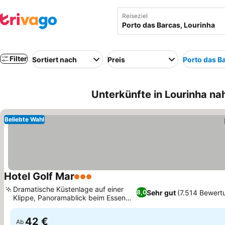
Reiseziel
Filter
Sortiert nach
Preis
Porto das B
Unterkünfte in Lourinha na
Beliebte Wahl
Hotel Golf Mar
3 Sterne
Dramatische Küstenlage auf einer
Sehr gut
(7.514 Bewert
8,0
Klippe, Panoramablick beim Essen
am Meer
42 €
Ab