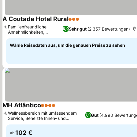
A Coutada Hotel Rural
3 Sterne
Familienfreundliche
Sehr gut
(2.357 Bewertungen)
8,0
Annehmlichkeiten,
Außenpools
Wähle Reisedaten aus, um die genauen Preise zu sehen
MH Atlântico
4 Sterne
Wellnessbereich mit umfassendem
Gut
(4.990 Bewertung
7,9
Service, Beheizte Innen- und
Außenpools
102 €
Ab