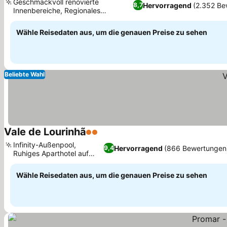
Geschmackvoll renovierte
Hervorragend
(2.352 Be
8,7
Innenbereiche, Regionales
portugiesisches Restaurant
Wähle Reisedaten aus, um die genauen Preise zu sehen
Beliebte Wahl
Vale de Lourinhã
2 Sterne
Infinity-Außenpool,
Hervorragend
(866 Bewertungen
9,4
Ruhiges Aparthotel auf
dem Land
Wähle Reisedaten aus, um die genauen Preise zu sehen