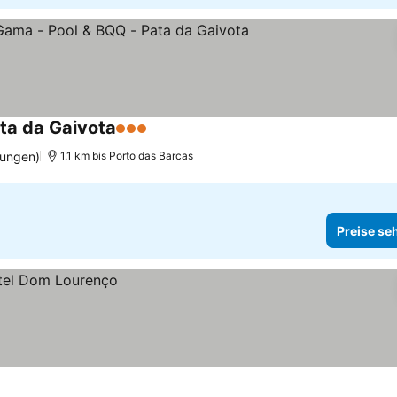
ta da Gaivota
3 Sterne
tungen)
1.1 km bis Porto das Barcas
Preise se