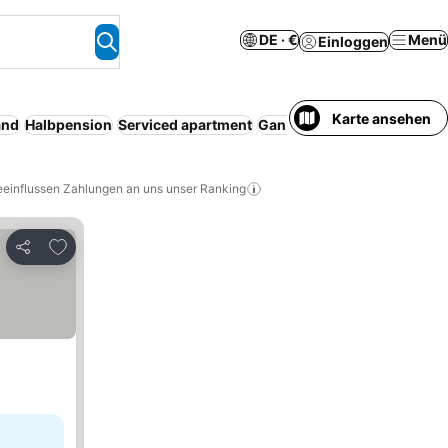
DE · €
Menü
Einloggen
Karte ansehen
and
Halbpension
Serviced apartment
Ganzes Haus/Apartment
In
eeinflussen Zahlungen an uns unser Ranking
Zu Favoriten hinzufügen
Teilen