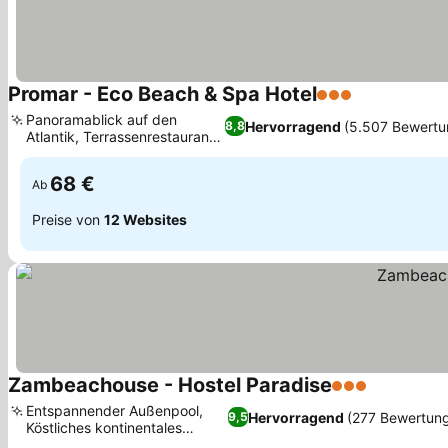
Promar - Eco Beach & Spa Hotel
3 Sterne
Panoramablick auf den
Hervorragend
(5.507 Bewertu
8,8
Atlantik, Terrassenrestaurants
am Meer
68 €
Ab
Preise von
12 Websites
Zambeachouse - Hostel Paradise
3 Sterne
Entspannender Außenpool,
Hervorragend
(277 Bewertun
9,5
Köstliches kontinentales
Frühstück