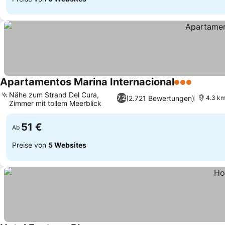
Apartamentos Marina Internacional
3 Sterne
Nähe zum Strand Del Cura,
(2.721 Bewertungen)
7,2
4.3 km
Zimmer mit tollem Meerblick
51 €
Ab
Preise von
5 Websites