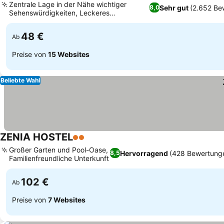
Zentrale Lage in der Nähe wichtiger
Sehr gut
(2.652 Be
8,0
Sehenswürdigkeiten, Leckeres
hausgemachtes Frühstück
48 €
Ab
Preise von
15 Websites
Beliebte Wahl
ZENIA HOSTEL
2 Sterne
Großer Garten und Pool-Oase,
Hervorragend
(428 Bewertung
8,5
Familienfreundliche Unterkunft
102 €
Ab
Preise von
7 Websites