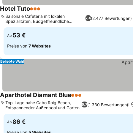
Hotel Tuto
3 Sterne
Saisonale Cafeteria mit lokalen
(2.477 Bewertungen)
7,4
Spezialitäten, Budgetfreundliche
Einzelzimmer
53 €
Ab
Preise von
7 Websites
Beliebte Wahl
Aparthotel Diamant Blue
3 Sterne
Top-Lage nahe Cabo Roig Beach,
(1.330 Bewertungen)
6,7
Entspannender Außenpool und Garten
86 €
Ab
Preise von
5 Websites