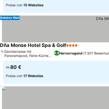
Preise von
15 Websites
Beliebte Wahl
Dña Monse Hotel Spa & Golf
4 Sterne
Dachterrasse mit
Hervorragend
(7.307 Bewertu
8,6
Panoramapool, Feine Küche
und Fusionsküche
80 €
Ab
Preise von
17 Websites