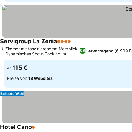
Servigroup La Zenia
4 Sterne
Zimmer mit faszinierendem Meerblick,
Hervorragend
(6.909 
8,6
Dynamisches Show-Cooking im
Buffetrestaurant
115 €
Ab
Preise von
18 Websites
Beliebte Wahl
Hotel Cano
1 Sterne