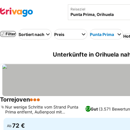
Reiseziel
Filter
Sortiert nach
Preis
Punta Prima
Hot
Unterkünfte in Orihuela na
Torrejoven
3 Sterne
Nur wenige Schritte vom Strand Punta
Gut
(3.571 Bewertu
7,7
Prima entfernt, Außenpool mit
Sonnenterrasse
72 €
Ab