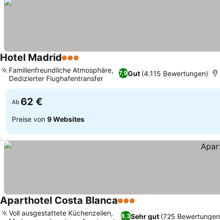
Hotel Madrid
3 Sterne
Familienfreundliche Atmosphäre,
Gut
(4.115 Bewertungen)
7,9
Dedizierter Flughafentransfer
62 €
Ab
Preise von
9 Websites
Aparthotel Costa Blanca
3 Sterne
Voll ausgestattete Küchenzeilen,
Sehr gut
(725 Bewertungen
8,3