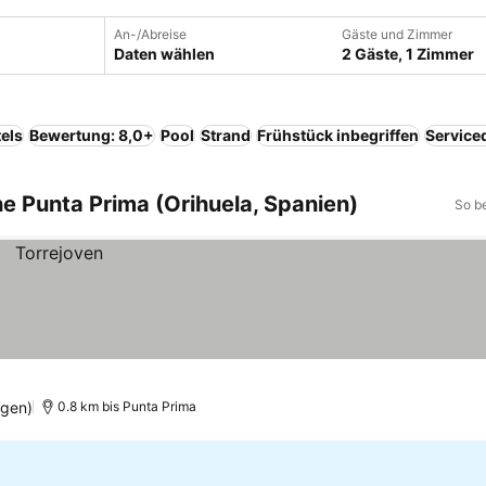
An-/Abreise
Gäste und Zimmer
Daten wählen
2 Gäste, 1 Zimmer
els
Bewertung: 8,0+
Pool
Strand
Frühstück inbegriffen
Service
he Punta Prima (Orihuela, Spanien)
So b
ngen)
0.8 km bis Punta Prima