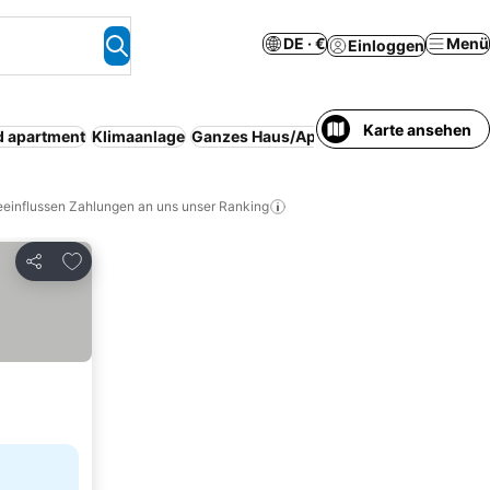
DE · €
Menü
Einloggen
Karte ansehen
d apartment
Klimaanlage
Ganzes Haus/Apartment
Kostenlose St
eeinflussen Zahlungen an uns unser Ranking
Zu Favoriten hinzufügen
Teilen