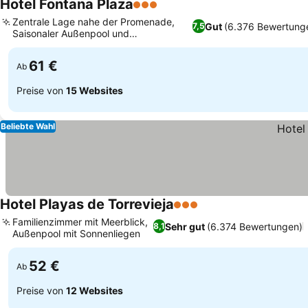
Hotel Fontana Plaza
3 Sterne
Zentrale Lage nahe der Promenade,
Gut
(6.376 Bewertung
7,5
Saisonaler Außenpool und
Sonnenterrasse
61 €
Ab
Preise von
15 Websites
Beliebte Wahl
Hotel Playas de Torrevieja
3 Sterne
Familienzimmer mit Meerblick,
Sehr gut
(6.374 Bewertungen)
8,1
Außenpool mit Sonnenliegen
52 €
Ab
Preise von
12 Websites