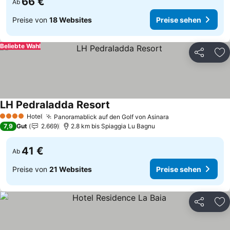
66 €
Ab
Preise von
18 Websites
Preise sehen
Beliebte Wahl
Teilen
Zu
LH Pedraladda Resort
Hotel
Panoramablick auf den Golf von Asinara
4 Sterne
7,9
Gut
2.669
2.8 km bis Spiaggia Lu Bagnu
41 €
Ab
Preise von
21 Websites
Preise sehen
Teilen
Zu