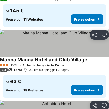
145 €
Ab
Preise von
11 Websites
Preise sehen
Teilen
Zu
Marina Manna Hotel and Club Village
Hotel
Authentische sardische Küche
3 Sterne
7,4
1.476
10.2 km bis Spiaggia Lu Bagnu
63 €
Ab
Preise von
18 Websites
Preise sehen
Teilen
Zu