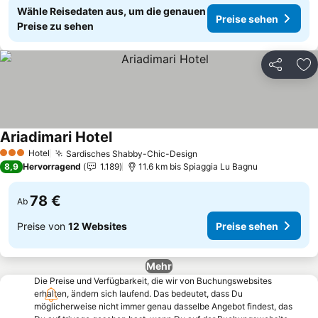
Wähle Reisedaten aus, um die genauen
Preise sehen
Preise zu sehen
Teilen
Zu
Ariadimari Hotel
Hotel
Sardisches Shabby-Chic-Design
3 Sterne
8,9
Hervorragend
1.189
11.6 km bis Spiaggia Lu Bagnu
78 €
Ab
Preise von
12 Websites
Preise sehen
Mehr
Die Preise und Verfügbarkeit, die wir von Buchungswebsites
erhalten, ändern sich laufend. Das bedeutet, dass Du
möglicherweise nicht immer genau dasselbe Angebot findest, das