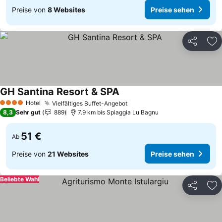
Preise von
8 Websites
Preise sehen
Teilen
Zu
GH Santina Resort & SPA
Hotel
Vielfältiges Buffet-Angebot
4 Sterne
8,3
Sehr gut
889
7.9 km bis Spiaggia Lu Bagnu
51 €
Ab
Preise von
21 Websites
Preise sehen
Beliebte Wahl
Teilen
Zu