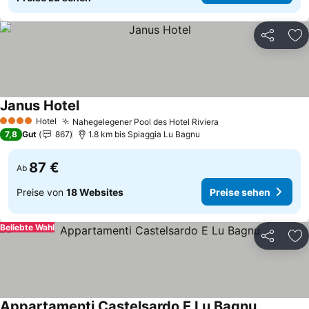
Teilen
Zu
Janus Hotel
Hotel
Nahegelegener Pool des Hotel Riviera
4 Sterne
7,8
Gut
867
1.8 km bis Spiaggia Lu Bagnu
87 €
Ab
Preise von
18 Websites
Preise sehen
Beliebte Wahl
Teilen
Zu
Appartamenti Castelsardo E Lu Bagnu