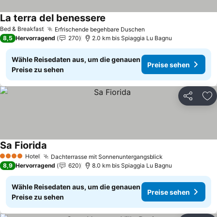
La terra del benessere
Bed & Breakfast
Erfrischende begehbare Duschen
8,5
Hervorragend
270
2.0 km bis Spiaggia Lu Bagnu
Wähle Reisedaten aus, um die genauen
Preise sehen
Preise zu sehen
Teilen
Zu
Sa Fiorida
Hotel
Dachterrasse mit Sonnenuntergangsblick
4 Sterne
8,9
Hervorragend
620
8.0 km bis Spiaggia Lu Bagnu
Wähle Reisedaten aus, um die genauen
Preise sehen
Preise zu sehen