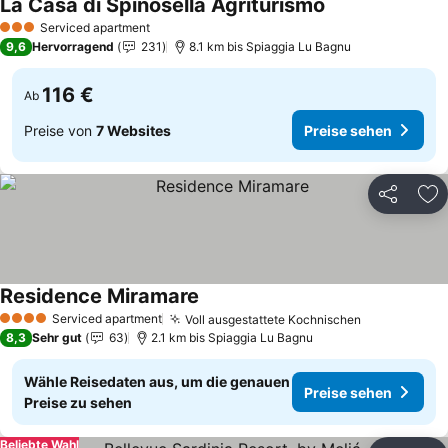
La Casa di Spinosella Agriturismo
Serviced apartment
3 Sterne
9,6
Hervorragend
231
8.1 km bis Spiaggia Lu Bagnu
116 €
Ab
Preise von
7 Websites
Preise sehen
Teilen
Zu
Residence Miramare
Serviced apartment
Voll ausgestattete Kochnischen
4 Sterne
8,3
Sehr gut
63
2.1 km bis Spiaggia Lu Bagnu
Wähle Reisedaten aus, um die genauen
Preise sehen
Preise zu sehen
Beliebte Wahl