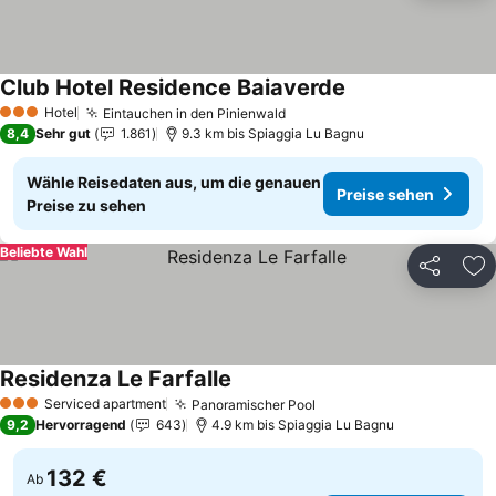
Club Hotel Residence Baiaverde
Hotel
Eintauchen in den Pinienwald
3 Sterne
8,4
Sehr gut
1.861
9.3 km bis Spiaggia Lu Bagnu
Wähle Reisedaten aus, um die genauen
Preise sehen
Preise zu sehen
Beliebte Wahl
Teilen
Zu
Residenza Le Farfalle
Serviced apartment
Panoramischer Pool
3 Sterne
9,2
Hervorragend
643
4.9 km bis Spiaggia Lu Bagnu
132 €
Ab