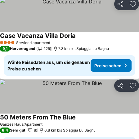
Teilen
Zu
Case Vacanza Villa Doria
Serviced apartment
4 Sterne
9,1
Hervorragend
125
7.8 km bis Spiaggia Lu Bagnu
Wähle Reisedaten aus, um die genauen
Preise sehen
Preise zu sehen
Teilen
Zu
50 Meters From The Blue
Ganzes Haus/Apartment
8,4
Sehr gut
8
0.8 km bis Spiaggia Lu Bagnu