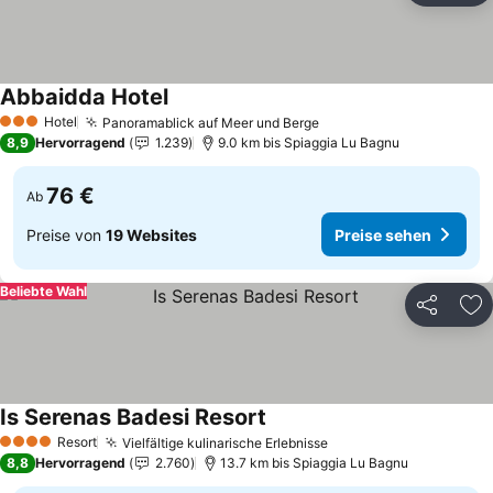
Abbaidda Hotel
Hotel
Panoramablick auf Meer und Berge
3 Sterne
8,9
Hervorragend
1.239
9.0 km bis Spiaggia Lu Bagnu
76 €
Ab
Preise von
19 Websites
Preise sehen
Beliebte Wahl
Teilen
Zu
Is Serenas Badesi Resort
Resort
Vielfältige kulinarische Erlebnisse
4 Sterne
8,8
Hervorragend
2.760
13.7 km bis Spiaggia Lu Bagnu