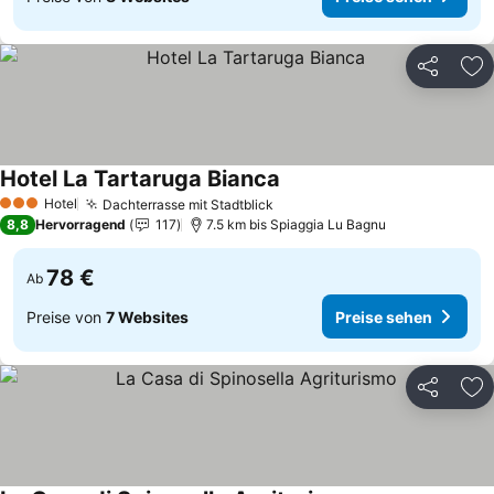
Teilen
Zu
Hotel La Tartaruga Bianca
Hotel
Dachterrasse mit Stadtblick
3 Sterne
8,8
Hervorragend
117
7.5 km bis Spiaggia Lu Bagnu
78 €
Ab
Preise von
7 Websites
Preise sehen
Teilen
Zu