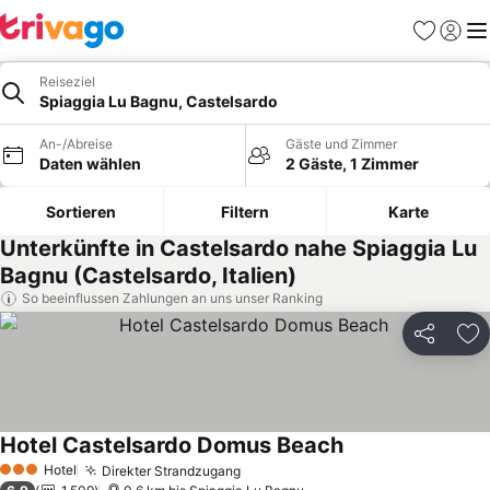
Favoriten
Einlog
Me
Reiseziel
Spiaggia Lu Bagnu, Castelsardo
An-/Abreise
Gäste und Zimmer
Daten wählen
2 Gäste, 1 Zimmer
Sortieren
Filtern
Karte
Unterkünfte in Castelsardo nahe Spiaggia Lu
Bagnu (Castelsardo, Italien)
So beeinflussen Zahlungen an uns unser Ranking
Teilen
Zu
Hotel Castelsardo Domus Beach
Hotel
Direkter Strandzugang
3 Sterne