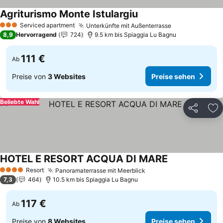
Agriturismo Monte Istulargiu
Serviced apartment
Unterkünfte mit Außenterrasse
3 Sterne
8,9
Hervorragend
724
9.5 km bis Spiaggia Lu Bagnu
111 €
Ab
Preise von
3 Websites
Preise sehen
Beliebte Wahl
Teilen
Zu
HOTEL E RESORT ACQUA DI MARE
Resort
Panoramaterrasse mit Meerblick
4 Sterne
7,3
464
10.5 km bis Spiaggia Lu Bagnu
117 €
Ab
Preise von
8 Websites
Preise sehen