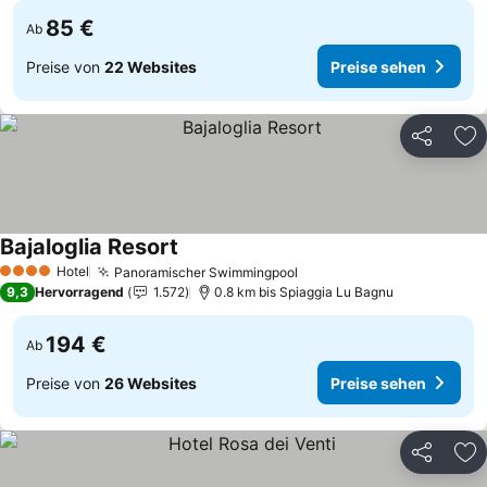
85 €
Ab
Preise von
22 Websites
Preise sehen
Teilen
Zu
Bajaloglia Resort
Hotel
Panoramischer Swimmingpool
4 Sterne
9,3
Hervorragend
1.572
0.8 km bis Spiaggia Lu Bagnu
194 €
Ab
Preise von
26 Websites
Preise sehen
Teilen
Zu