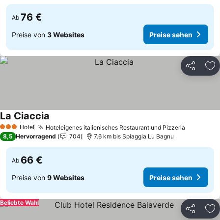
76 €
Ab
Preise von
3 Websites
Preise sehen
Teilen
Zu
La Ciaccia
Hotel
Hoteleigenes italienisches Restaurant und Pizzeria
3 Sterne
8,5
Hervorragend
704
7.6 km bis Spiaggia Lu Bagnu
66 €
Ab
Preise von
9 Websites
Preise sehen
Beliebte Wahl
Teilen
Zu