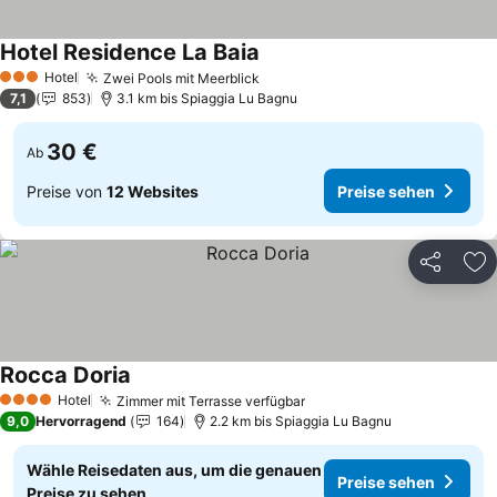
Hotel Residence La Baia
Hotel
Zwei Pools mit Meerblick
3 Sterne
7,1
853
3.1 km bis Spiaggia Lu Bagnu
30 €
Ab
Preise von
12 Websites
Preise sehen
Teilen
Zu
Rocca Doria
Hotel
Zimmer mit Terrasse verfügbar
4 Sterne
9,0
Hervorragend
164
2.2 km bis Spiaggia Lu Bagnu
Wähle Reisedaten aus, um die genauen
Preise sehen
Preise zu sehen