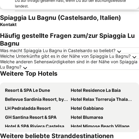
Du auf trivago gesehen hast, wenn Du auf der Buchungswebsite
landest.
Spiaggia Lu Bagnu (Castelsardo, Italien)
Kontakt
Häufig gestellte Fragen zum/zur Spiaggia Lu
Bagnu
Was macht Spiaggia Lu Bagnu in Castelsardo so beliebt?
Welche Unterkünfte gibt es in der Nähe von Spiaggia Lu Bagnu?
Welche anderen Sehenswürdigkeiten sind in der Nähe von Spiaggia
Lu Bagnu?
Weitere Top Hotels
Resort & SPA Le Dune
Hotel Residence La Baia
Bellevue Sardinia Resort, by Meliá
Hotel Relax Torreruja Thalasso & SPA
LH Pedraladda Resort
Hotel Gabbiano
GH Santina Resort & SPA
Hotel Blumarea
Hotel & SPA Riviera Castelsardo
Hotel Mimose Beach Village
Weitere beliebte Stranddestinationen
Club Hotel Residence Baiaverde
MClub Del Golfo