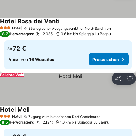
Hotel Rosa dei Venti
Hotel
Strategischer Ausgangspunkt für Nord-Sardinien
3 Sterne
8,7
Hervorragend
2.085
0.6 km bis Spiaggia Lu Bagnu
72 €
Ab
Preise von
16 Websites
Preise sehen
Beliebte Wahl
Teilen
Zu
Hotel Meli
Hotel
Zugang zum historischen Dorf Castelsardo
3 Sterne
8,5
Hervorragend
2.124
1.6 km bis Spiaggia Lu Bagnu