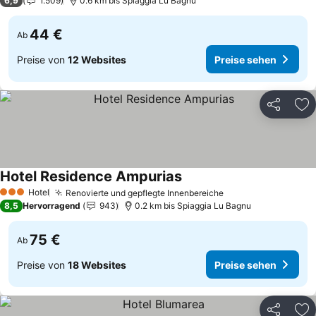
6,9
1.509
0.6 km bis Spiaggia Lu Bagnu
44 €
Ab
Preise von
12 Websites
Preise sehen
Teilen
Zu
Hotel Residence Ampurias
Hotel
Renovierte und gepflegte Innenbereiche
3 Sterne
8,5
Hervorragend
943
0.2 km bis Spiaggia Lu Bagnu
75 €
Ab
Preise von
18 Websites
Preise sehen