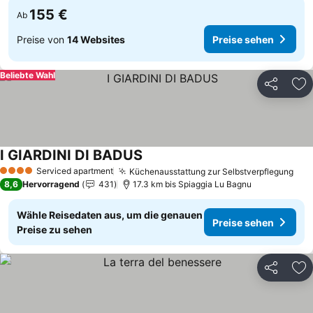
155 €
Ab
Preise von
14 Websites
Preise sehen
Beliebte Wahl
Teilen
Zu
I GIARDINI DI BADUS
Serviced apartment
Küchenausstattung zur Selbstverpflegung
4 Sterne
8,6
Hervorragend
431
17.3 km bis Spiaggia Lu Bagnu
Wähle Reisedaten aus, um die genauen
Preise sehen
Preise zu sehen
Teilen
Zu