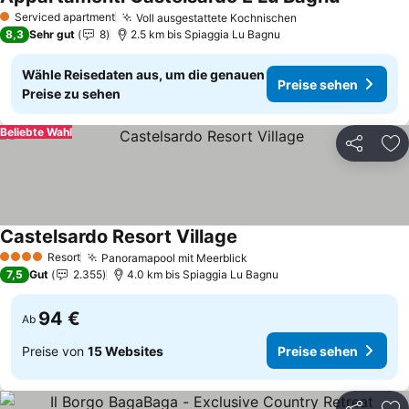
Serviced apartment
Voll ausgestattete Kochnischen
1 Sterne
8,3
Sehr gut
8
2.5 km bis Spiaggia Lu Bagnu
Wähle Reisedaten aus, um die genauen
Preise sehen
Preise zu sehen
Beliebte Wahl
Teilen
Zu
Castelsardo Resort Village
Resort
Panoramapool mit Meerblick
4 Sterne
7,5
Gut
2.355
4.0 km bis Spiaggia Lu Bagnu
94 €
Ab
Preise von
15 Websites
Preise sehen