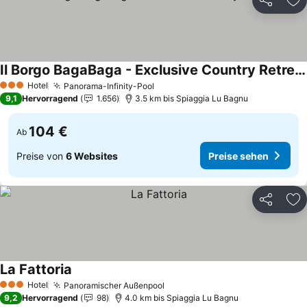
Teilen
Zu
Il Borgo BagaBaga - Exclusive Country Retreat
Hotel
Panorama-Infinity-Pool
3 Sterne
9,1
Hervorragend
1.656
3.5 km bis Spiaggia Lu Bagnu
104 €
Ab
Preise von
6 Websites
Preise sehen
Teilen
Zu
La Fattoria
Hotel
Panoramischer Außenpool
3 Sterne
9,2
Hervorragend
98
4.0 km bis Spiaggia Lu Bagnu