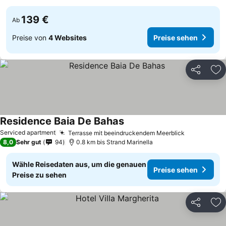
139 €
Ab
Preise von
4 Websites
Preise sehen
Teilen
Zu
Residence Baia De Bahas
Serviced apartment
Terrasse mit beeindruckendem Meerblick
8,0
Sehr gut
94
0.8 km bis Strand Marinella
Wähle Reisedaten aus, um die genauen
Preise sehen
Preise zu sehen
Teilen
Zu