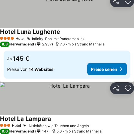
Teilen
Zu
Hotel Luna Lughente
Hotel
Infinity-Pool mit Panoramablick
4 Sterne
8,8
Hervorragend
2.937
7.6 km bis Strand Marinella
145 €
Ab
Preise von
14 Websites
Preise sehen
Teilen
Zu
Hotel La Lampara
Hotel
Aktivitäten wie Tauchen und Angeln
3 Sterne
9,0
Hervorragend
147
5.6 km bis Strand Marinella