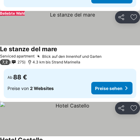
Beliebte Wahl
Teilen
Zu
Le stanze del mare
Serviced apartment
Blick auf den Innenhof und Garten
7,2
275
4.3 km bis Strand Marinella
88 €
Ab
Preise von
2 Websites
Preise sehen
Teilen
Zu