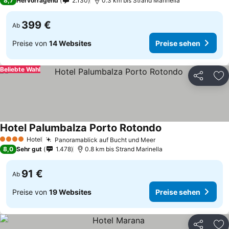
8,7
Hervorragend
2.130
0.3 km bis Strand Marinella
399 €
Ab
Preise von
14 Websites
Preise sehen
Beliebte Wahl
Teilen
Zu
Hotel Palumbalza Porto Rotondo
Hotel
Panoramablick auf Bucht und Meer
4 Sterne
8,0
Sehr gut
1.478
0.8 km bis Strand Marinella
91 €
Ab
Preise von
19 Websites
Preise sehen