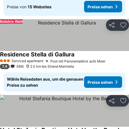
Preise von
15 Websites
Preise sehen
Beliebte Wahl
Teilen
Zu
Residence Stella di Gallura
Serviced apartment
Pool mit Panoramablick aufs Meer
3 Sterne
7,4
369
2.0 km bis Strand Marinella
Wähle Reisedaten aus, um die genauen
Preise sehen
Preise zu sehen
Teilen
Zu