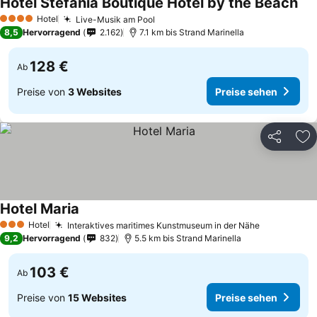
Hotel Stefania Boutique Hotel by the Beach
Hotel
Live-Musik am Pool
4 Sterne
8,5
Hervorragend
2.162
7.1 km bis Strand Marinella
128 €
Ab
Preise von
3 Websites
Preise sehen
Teilen
Zu
Hotel Maria
Hotel
Interaktives maritimes Kunstmuseum in der Nähe
3 Sterne
9,2
Hervorragend
832
5.5 km bis Strand Marinella
103 €
Ab
Preise von
15 Websites
Preise sehen