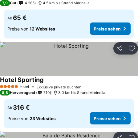
7,9
Gut
4.285
4.5 km bis Strand Marinella
65 €
Ab
Preise von
12 Websites
Preise sehen
Teilen
Zu
Hotel Sporting
Hotel
Exklusive private Buchten
5 Sterne
8,8
Hervorragend
710
3.0 km bis Strand Marinella
316 €
Ab
Preise von
23 Websites
Preise sehen