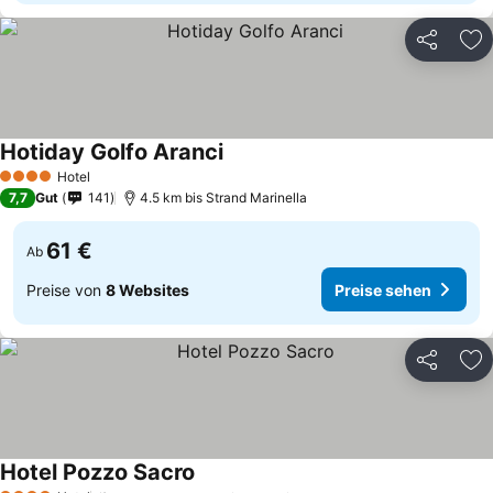
Teilen
Zu
Hotiday Golfo Aranci
Hotel
4 Sterne
7,7
Gut
141
4.5 km bis Strand Marinella
61 €
Ab
Preise von
8 Websites
Preise sehen
Teilen
Zu
Hotel Pozzo Sacro