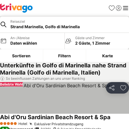
Favoriten
Einlog
Me
Reiseziel
Strand Marinella, Golfo di Marinella
An-/Abreise
Gäste und Zimmer
Daten wählen
2 Gäste, 1 Zimmer
Sortieren
Filtern
Karte
Unterkünfte in Golfo di Marinella nahe Strand
Marinella (Golfo di Marinella, Italien)
So beeinflussen Zahlungen an uns unser Ranking
Beliebte Wahl
Teilen
Zu
Abi d'Oru Sardinian Beach Resort & Spa
Hotel
Exklusiver Privatstrandzugang
5 Sterne