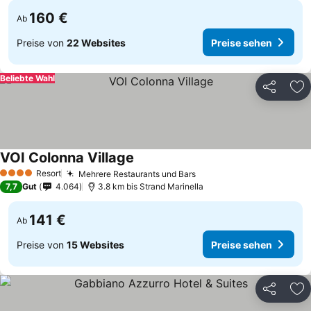
160 €
Ab
Preise von
22 Websites
Preise sehen
Beliebte Wahl
Teilen
Zu
VOI Colonna Village
Resort
Mehrere Restaurants und Bars
4 Sterne
7,7
Gut
4.064
3.8 km bis Strand Marinella
141 €
Ab
Preise von
15 Websites
Preise sehen
Teilen
Zu