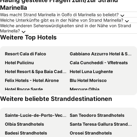
Häufig gestellte Fragen zum/zur Strand
Marinella
Was macht Strand Marinella in Golfo di Marinella so beliebt?
Welche Unterkünfte gibt es in der Nähe von Strand Marinella?
Welche anderen Sehenswürdigkeiten sind in der Nähe von Strand
Marinella?
Weitere Top Hotels
Resort Cala di Falco
Gabbiano Azzurro Hotel & Suites
Hotel Pulicinu
Cala Cuncheddi - VRetreats
Hotel Resort & Spa Baia Caddinas
Hotel Luna Lughente
Felix Hotels - Hotel Airone
Blu Hotel Morisco
Hotel Rocce Sarde
Mercure Olbia
Weitere beliebte Stranddestinationen
Colonna Resort
Grand Hotel President Olbia
Colonna Hotel Du Golf
Felix Hotels - Hotel Residence Porto San Paolo
Sainte-Lucie-de-Porto-Vecchio Strandhotels
San Teodoro Strandhotels
Hotel Ollastu
Hotel dP Olbia - Sardinia
Olbia Strandhotels
Santa Teresa Gallura Strandhotels
Grand Hotel Smeraldo Beach
Hotel Pozzo Sacro
Badesi Strandhotels
Orosei Strandhotels
Jazz Hotel
Hotel il Faro di Molara