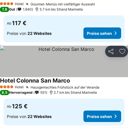
Hotel
Gourmet-Menüs mit vielfältiger Auswahl
4 Sterne
7,8
Gut
1.940
3.7 km bis Strand Marinella
117 €
Ab
Preise von
22 Websites
Preise sehen
Teilen
Zu
Hotel Colonna San Marco
Hotel
Hausgemachtes Frühstück auf der Veranda
4 Sterne
8,5
Hervorragend
551
2.7 km bis Strand Marinella
125 €
Ab
Preise von
22 Websites
Preise sehen