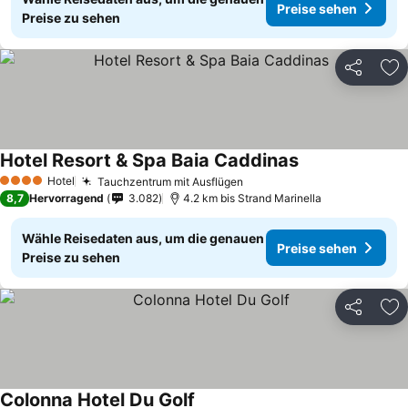
Preise sehen
Preise zu sehen
Teilen
Zu
Hotel Resort & Spa Baia Caddinas
Hotel
Tauchzentrum mit Ausflügen
4 Sterne
8,7
Hervorragend
3.082
4.2 km bis Strand Marinella
Wähle Reisedaten aus, um die genauen
Preise sehen
Preise zu sehen
Teilen
Zu
Colonna Hotel Du Golf