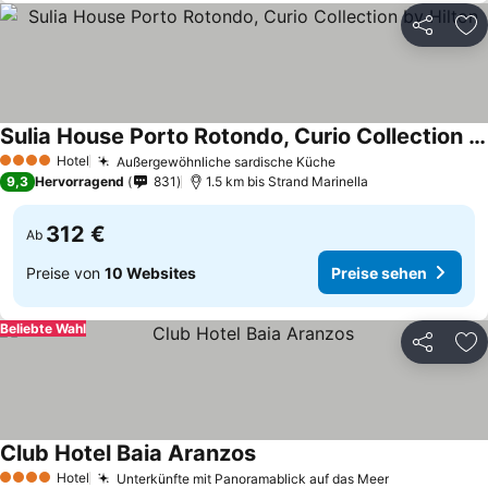
Teilen
Zu
Sulia House Porto Rotondo, Curio Collection by Hilton
Hotel
Außergewöhnliche sardische Küche
4 Sterne
9,3
Hervorragend
831
1.5 km bis Strand Marinella
312 €
Ab
Preise von
10 Websites
Preise sehen
Beliebte Wahl
Teilen
Zu
Club Hotel Baia Aranzos
Hotel
Unterkünfte mit Panoramablick auf das Meer
4 Sterne