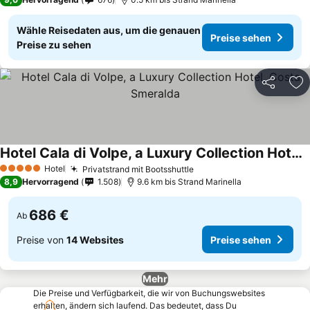
Wähle Reisedaten aus, um die genauen
Preise sehen
Preise zu sehen
Teilen
Zu
Hotel Cala di Volpe, a Luxury Collection Hotel, Costa Smeralda
Hotel
Privatstrand mit Bootsshuttle
5 Sterne
8,9
Hervorragend
1.508
9.6 km bis Strand Marinella
686 €
Ab
Preise von
14 Websites
Preise sehen
Mehr
Die Preise und Verfügbarkeit, die wir von Buchungswebsites
erhalten, ändern sich laufend. Das bedeutet, dass Du