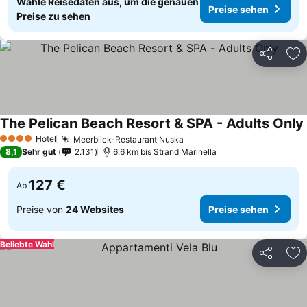
Wähle Reisedaten aus, um die genauen
Preise sehen
Preise zu sehen
Teilen
Zu
The Pelican Beach Resort & SPA - Adults Only
Hotel
Meerblick-Restaurant Nuska
4 Sterne
8,1
Sehr gut
2.131
6.6 km bis Strand Marinella
127 €
Ab
Preise von
24 Websites
Preise sehen
Beliebte Wahl
Teilen
Zu