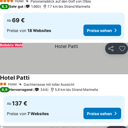
Hotel
Panoramablick auf den Golf von Olbia
4 Sterne
8,3
Sehr gut
1.660
7.7 km bis Strand Marinella
69 €
Ab
Preise von
18 Websites
Preise sehen
Beliebte Wahl
Teilen
Zu
Hotel Patti
Hotel
Dachterrasse mit toller Aussicht
2 Sterne
8,9
Hervorragend
344
5.6 km bis Strand Marinella
137 €
Ab
Preise von
7 Websites
Preise sehen