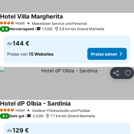
Hotel Villa Margherita
Hotel
Makelloser Service und Personal
4 Sterne
9,6
Hervorragend
1.536
5.8 km bis Strand Marinella
144 €
Ab
Preise von
15 Websites
Preise sehen
Teilen
Zu
Hotel dP Olbia - Sardinia
Hotel
Outdoor-Fitnessstudio und Poolbar
4 Sterne
8,1
Sehr gut
2.026
7.7 km bis Strand Marinella
129 €
Ab