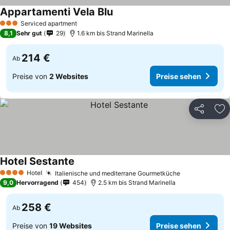
Appartamenti Vela Blu
Serviced apartment
3 Sterne
8,1
Sehr gut
29
1.6 km bis Strand Marinella
214 €
Ab
Preise von
2 Websites
Preise sehen
Teilen
Zu
Hotel Sestante
Hotel
Italienische und mediterrane Gourmetküche
4 Sterne
9,0
Hervorragend
454
2.5 km bis Strand Marinella
258 €
Ab
Preise von
19 Websites
Preise sehen