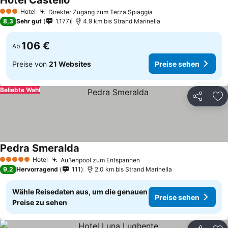
Hotel Castello
Hotel
Direkter Zugang zum Terza Spiaggia
3 Sterne
8,3
Sehr gut
1.177
4.9 km bis Strand Marinella
106 €
Ab
Preise von
21 Websites
Preise sehen
Beliebte Wahl
Teilen
Zu
Pedra Smeralda
Hotel
Außenpool zum Entspannen
5 Sterne
9,2
Hervorragend
111
2.0 km bis Strand Marinella
Wähle Reisedaten aus, um die genauen
Preise sehen
Preise zu sehen