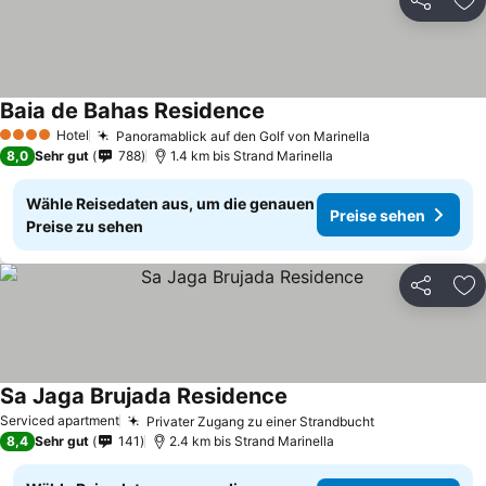
Teilen
Zu
Baia de Bahas Residence
Hotel
Panoramablick auf den Golf von Marinella
4 Sterne
8,0
Sehr gut
788
1.4 km bis Strand Marinella
Wähle Reisedaten aus, um die genauen
Preise sehen
Preise zu sehen
Teilen
Zu
Sa Jaga Brujada Residence
Serviced apartment
Privater Zugang zu einer Strandbucht
8,4
Sehr gut
141
2.4 km bis Strand Marinella