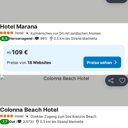
Teilen
Zu
Hotel Marana
Hotel
Kulinarisches vor Ort mit sardischen Aromen
4 Sterne
8,5
Hervorragend
991
0.5 km bis Strand Marinella
109 €
Ab
Preise von
18 Websites
Preise sehen
Teilen
Zu
Colonna Beach Hotel
Hotel
Direkter Zugang zum Sos Aranzos Beach
4 Sterne
7,7
Gut
3.573
0.5 km bis Strand Marinella