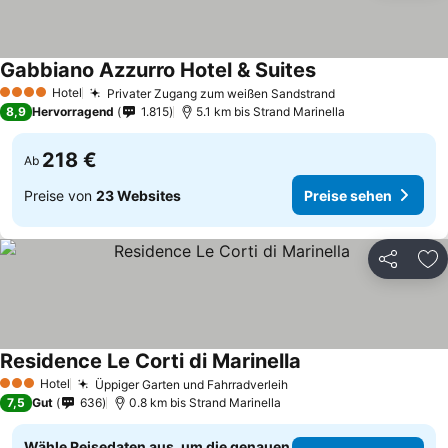
Gabbiano Azzurro Hotel & Suites
Hotel
Privater Zugang zum weißen Sandstrand
4 Sterne
8,9
Hervorragend
1.815
5.1 km bis Strand Marinella
218 €
Ab
Preise von
23 Websites
Preise sehen
Teilen
Zu
Residence Le Corti di Marinella
Hotel
Üppiger Garten und Fahrradverleih
3 Sterne
7,5
Gut
636
0.8 km bis Strand Marinella
Wähle Reisedaten aus, um die genauen