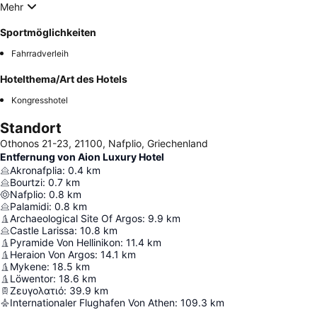
Mehr
Sportmöglichkeiten
Fahrradverleih
Hotelthema/Art des Hotels
Kongresshotel
Standort
Othonos 21-23, 21100, Nafplio, Griechenland
Entfernung von Aion Luxury Hotel
Akronafplia
:
0.4
km
Bourtzi
:
0.7
km
Nafplio
:
0.8
km
Palamidi
:
0.8
km
Archaeological Site Of Argos
:
9.9
km
Castle Larissa
:
10.8
km
Pyramide Von Hellinikon
:
11.4
km
Heraion Von Argos
:
14.1
km
Mykene
:
18.5
km
Löwentor
:
18.6
km
Ζευγολατιό
:
39.9
km
Internationaler Flughafen Von Athen
:
109.3
km