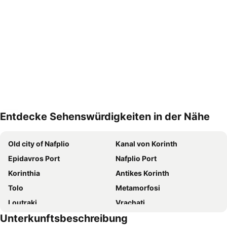
Entdecke Sehenswürdigkeiten in der Nähe
Karte vergrößern
Old city of Nafplio
Kanal von Korinth
Epidavros Port
Nafplio Port
Korinthia
Antikes Korinth
Tolo
Metamorfosi
Loutraki
Vrachati
Unterkunftsbeschreibung
Astros
Mykene