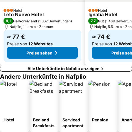
Hydrotherapy and Spa center
Dragonera
Hotel
Hotel
3 Sterne
3 Sterne
Leto Nuevo Hotel
Ignatia Hotel
9,1
7,7
Hervorragend
(
1.862 Bewertungen
)
Gut
(
1.469 Bewertu
Nafplio, 1.1 km bis Zentrum
Nafplio, 5.5 km bis Ze
77 €
74 €
ab
ab
Preise von
12 Websites
Preise von
12 Websi
Preise sehen
Preise se
Alle Unterkünfte in Nafplio anzeigen
Andere Unterkünfte in Nafplio
Hotel
Bed and
Serviced
Pension
Apar
Breakfasts
apartment