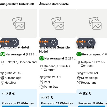
Ausgewählte Unterkunft
Ähnliche Unterkünfte
Hotel
Hotel
Hotel
4 Sterne
4 Sterne
4 Sterne
Teilen
Zu Favoriten hinzufügen
Teilen
Zu Favoriten hinzufügen
Teilen
Zu Favor
Aion Luxury Hotel
The Grove Seaside
Naus Hotel
Hotel
8,6
9,5
Hervorragend
(
732 Bewertungen
)
Hervorragend
(
1.
8,5
Hervorragend
(
2.294 Bewertungen
)
Nafplio, Griechenland
Nafplio, 1.1 km bis
Zentrum
Drepano, 1.0 km bis
Zentrum
gratis WLAN
gratis WLAN
gratis WLAN
Klimaanlage
Klimaanlage
Pool
Hotelbar
Restaurant
Parkplätze
Preise sehen
Preise sehen
78 €
82 €
ab
ab
Preise sehen
71 €
ab
Preise von
12 Websites
Preise von
21 Websites
Preise von
9 Websit