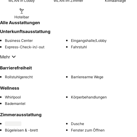
WLAN in Lobby
WLAN im Zimmer
Klimaanlage
Hotelbar
Alle Ausstattungen
Unterkunftsausstattung
Business Center
Eingangshalle/Lobby
Express-Check-in/-out
Fahrstuhl
Mehr
Barrierefreiheit
Rollstuhlgerecht
Barrierearme Wege
Wellness
Whirlpool
Körperbehandlungen
Bademantel
Zimmerausstattung
Dusche
Bügeleisen & -brett
Fenster zum Öffnen