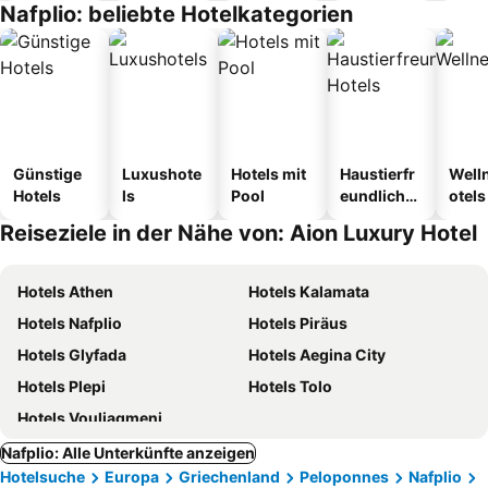
Nafplio: beliebte Hotelkategorien
Günstige
Luxushote
Hotels mit
Haustierfr
Well
Hotels
ls
Pool
eundliche
otels
Hotels
Reiseziele in der Nähe von: Aion Luxury Hotel
Hotels Athen
Hotels Kalamata
Hotels Nafplio
Hotels Piräus
Hotels Glyfada
Hotels Aegina City
Hotels Plepi
Hotels Tolo
Hotels Vouliagmeni
Nafplio: Alle Unterkünfte anzeigen
Hotelsuche
Europa
Griechenland
Peloponnes
Nafplio