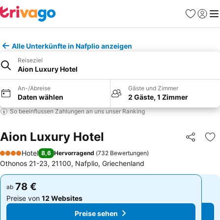
Favoriten
Einlog
Me
Alle Unterkünfte in Nafplio anzeigen
Reiseziel
Aion Luxury Hotel
An-/Abreise
Gäste und Zimmer
Daten wählen
2 Gäste, 1 Zimmer
So beeinflussen Zahlungen an uns unser Ranking
Aion Luxury Hotel
Teilen
Zu
Hotel
8,6
Hervorragend
(
732 Bewertungen
)
4 Sterne
Othonos 21-23, 21100, Nafplio, Griechenland
78 €
78 €
ab
ab
Preise von
12 Websites
Preise von
12 Websites
Preise sehen
Preise sehen