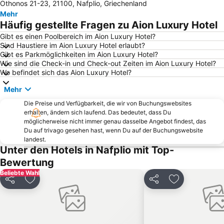
Othonos 21-23, 21100, Nafplio, Griechenland
Hinitsa
Archea Epidavros
Mehr
Loutra Oreas Elenis
Nea Epidavros
Häufig gestellte Fragen zu Aion Luxury Hotel
Cocoon
Cayo Blanco
Gibt es einen Poolbereich im Aion Luxury Hotel?
Sind Haustiere im Aion Luxury Hotel erlaubt?
Waterfalls of Loutraki
Archaeological Museum of Nauplion
Gibt es Parkmöglichkeiten im Aion Luxury Hotel?
Kalamia
Paraliako Parko Agiou Nikolaou
Wie sind die Check-in und Check-out Zeiten im Aion Luxury Hotel?
Wo befindet sich das Aion Luxury Hotel?
Ancient Theater of Epidavros
Kallas Beach
Mehr
Ligoneri
Trianon
Die Preise und Verfügbarkeit, die wir von Buchungswebsites
Nafplio Carnival
Red Rock
erhalten, ändern sich laufend. Das bedeutet, dass Du
Plaka
Kantia
möglicherweise nicht immer genau dasselbe Angebot findest, das
Du auf trivago gesehen hast, wenn Du auf der Buchungswebsite
Franchthi Cave
Spa Oreas Elenis
landest.
Unter den Hotels in Nafplio mit Top-
Porto Heli Marine
Kokkoni
Bewertung
Paolo
Gympark
Beliebte Wahl
Neraki
Plateía Syntágmatos
Teilen
Zu Favoriten hinzufügen
Teilen
Zu Favoriten
Bourtzi
Inslet Koronisi
Traditional Settlement of Paralio Astros
Costa
Ancient Diolkos
Arcadian Orchomenus