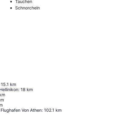
Tauchen
Schnorcheln
15.1
km
ellinikon
:
18
km
km
km
m
r Flughafen Von Athen
:
102.1
km