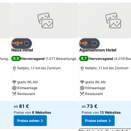
ügen
Zu Favoriten hinzufügen
Zu Favoriten hinz
Hotel
Hotel
4 Sterne
3 Sterne
Teilen
Teilen
Naus Hotel
Agamemnon Hotel
9,5
8,7
rtungen
)
Hervorragend
(
1.071 Bewertungen
)
Hervorragend
(
4.019 Be
Nafplio, 1.1 km bis Zentrum
Nafplio, 1.1 km bis Zentrum
gratis WLAN
gratis WLAN
Klimaanlage
Klimaanlage
Restaurant
Restaurant
81 €
73 €
ab
ab
Preise von
8 Websites
Preise von
13 Websites
Preise sehen
Preise sehen