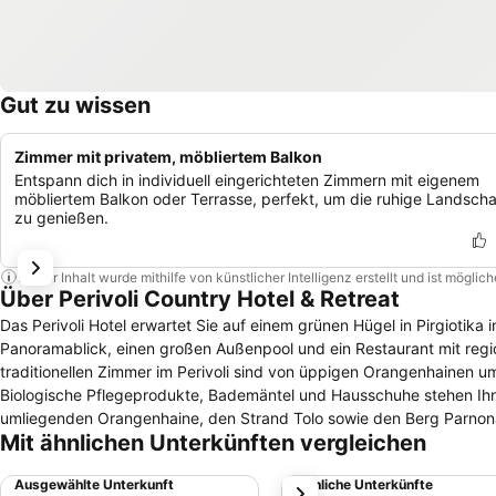
Gut zu wissen
Zimmer mit privatem, möbliertem Balkon
Entspann dich in individuell eingerichteten Zimmern mit eigenem
möbliertem Balkon oder Terrasse, perfekt, um die ruhige Landscha
zu genießen.
Dieser Inhalt wurde mithilfe von künstlicher Intelligenz erstellt und ist mögli
Über Perivoli Country Hotel & Retreat
Das Perivoli Hotel erwartet Sie auf einem grünen Hügel in Pirgiotika 
Panoramablick, einen großen Außenpool und ein Restaurant mit regio
traditionellen Zimmer im Perivoli sind von üppigen Orangenhainen
Biologische Pflegeprodukte, Bademäntel und Hausschuhe stehen Ihnen kostenfrei zur Verfügung. Der Pool
umliegenden Orangenhaine, den Strand Tolo sowie den Berg Parnonas. Freuen Sie sich auf ein hausgemachtes Frühstücksbuffet, das z
Mit ähnlichen Unterkünften vergleichen
08:00 und 11:00 Uhr serviert wird. Das Restaurant im Perivoli ist vo
Produkten. Das Perivoli liegt 8,5 km von der historischen Altstadt 
Ausgewählte Unterkunft
Ähnliche Unterkünfte
weiter
ist 22 km entfernt. Zur Ausgrabungsstätte Mykene sind es 24 km. Ko