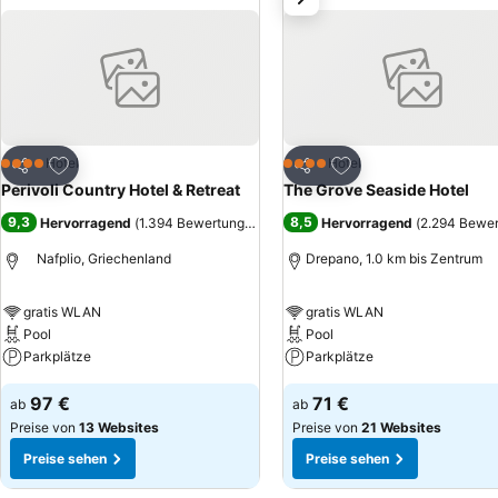
Zu Favoriten hinzufügen
Zu Favoriten hinzuf
Hotel
Hotel
4 Sterne
4 Sterne
Teilen
Teilen
Perivoli Country Hotel & Retreat
The Grove Seaside Hotel
9,3
8,5
Hervorragend
(
1.394 Bewertungen
)
Hervorragend
(
2.294 Bewe
Nafplio, Griechenland
Drepano, 1.0 km bis Zentrum
gratis WLAN
gratis WLAN
Pool
Pool
Parkplätze
Parkplätze
97 €
71 €
ab
ab
Preise von
13 Websites
Preise von
21 Websites
Preise sehen
Preise sehen