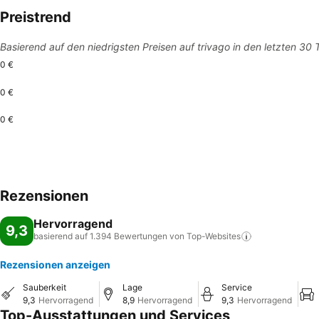
Preistrend
Basierend auf den niedrigsten Preisen auf trivago in den letzten 30
0 €
0 €
0 €
Rezensionen
Hervorragend
9,3
basierend auf 1.394 Bewertungen von
Top-Websites
Rezensionen anzeigen
Sauberkeit
Lage
Service
9,3
Hervorragend
8,9
Hervorragend
9,3
Hervorragend
Top-Ausstattungen und Services