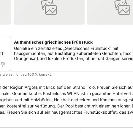
Authentisches griechisches Frühstück
Genieße ein zertifiziertes „Griechisches Frühstück“ mit
ft
hausgemachten, auf Bestellung zubereiteten Gerichten, fris
Orangensaft und lokalen Produkten, oft in fünf Gängen servie
cherweise nicht zu 100 % korrekt.
in der Region Argolis mit Blick auf den Strand Tolo. Freuen Sie sich a
naler Gourmetküche. Kostenloses WLAN ist im gesamten Hotel verfügb
 umgeben und mit Holzböden, Holzbalkendecken und Kaminen ausgest
 besticht mit einem herrlichen Blick auf die
wischen
n April bis Oktober geöffnet. Hier genießen Sie Gourmet-Gerichte aus
von Nafplio und 12 km vom Strand Tolo entfernt. Das antike Theater v
stenlose Parkplätze sind an der Unterkunft vorhanden.