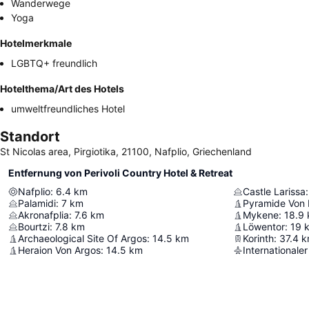
Wanderwege
Yoga
Hotelmerkmale
LGBTQ+ freundlich
Hotelthema/Art des Hotels
umweltfreundliches Hotel
Standort
St Nicolas area, Pirgiotika, 21100, Nafplio, Griechenland
Entfernung von Perivoli Country Hotel & Retreat
Nafplio
:
6.4
km
Castle Larissa
:
Palamidi
:
7
km
Pyramide Von H
Akronafplia
:
7.6
km
Mykene
:
18.9
Bourtzi
:
7.8
km
Löwentor
:
19
Archaeological Site Of Argos
:
14.5
km
Korinth
:
37.4
k
Heraion Von Argos
:
14.5
km
Internationale