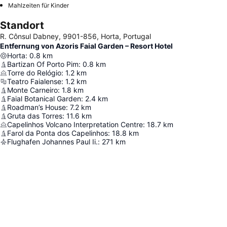
Mahlzeiten für Kinder
Standort
R. Cônsul Dabney, 9901-856, Horta, Portugal
Entfernung von Azoris Faial Garden – Resort Hotel
Horta
:
0.8
km
Bartizan Of Porto Pim
:
0.8
km
Torre do Relógio
:
1.2
km
Teatro Faialense
:
1.2
km
Monte Carneiro
:
1.8
km
Faial Botanical Garden
:
2.4
km
Roadman’s House
:
7.2
km
Gruta das Torres
:
11.6
km
Capelinhos Volcano Interpretation Centre
:
18.7
km
Farol da Ponta dos Capelinhos
:
18.8
km
Flughafen Johannes Paul Ii.
:
271
km