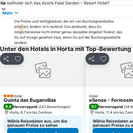
Wo befindet sich das Azoris Faial Garden – Resort Hotel?
Mehr
Die Preise und Verfügbarkeit, die wir von Buchungswebsites
erhalten, ändern sich laufend. Das bedeutet, dass Du
möglicherweise nicht immer genau dasselbe Angebot findest, das
Du auf trivago gesehen hast, wenn Du auf der Buchungswebsite
landest.
Unter den Hotels in Horta mit Top-Bewertung
Teilen
Zu Favoriten hinzufügen
Teilen
Zu Favoriten
Hotel
Hotel
3 Sterne
Quinta das Buganvílias
eSense - Formosi
9,4
9,1
Hervorragend
(
242 Bewertungen
)
Hervorragend
(
38 B
Horta, 6.7 km bis Zentrum
Horta, 11.4 km bis Zen
Wähle Reisedaten aus, um die
Wähle Reisedaten a
genauen Preise zu sehen
genauen Preise zu 