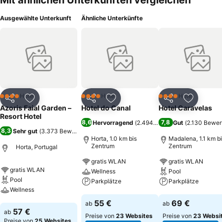
Mit ähnlichen Unterkünften vergleichen
Ausgewählte Unterkunft
Ähnliche Unterkünfte
Hotel
Hotel
Hotel
4 Sterne
4 Sterne
4 Sterne
Teilen
Zu Favoriten hinzufügen
Teilen
Zu Favoriten hinzufügen
Teilen
Zu Favor
Azoris Faial Garden –
Hotel do Canal
Hotel Caravelas
Resort Hotel
8,6
7,8
Hervorragend
(
2.494 Bewertungen
Gut
(
2.130 Bewer
)
8,3
Sehr gut
(
3.373 Bewertungen
)
Horta, 1.0 km bis
Madalena, 1.1 km b
Zentrum
Zentrum
Horta, Portugal
gratis WLAN
gratis WLAN
gratis WLAN
Wellness
Pool
Pool
Parkplätze
Parkplätze
Wellness
Preise sehen
Preise sehen
55 €
69 €
ab
ab
Preise sehen
57 €
ab
Preise von
23 Websites
Preise von
23 Websi
Preise von
25 Websites