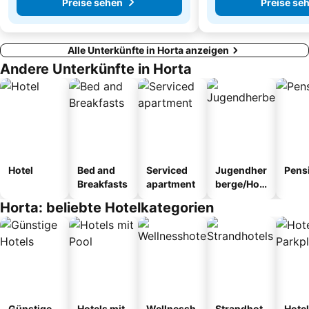
Preise sehen
Preise se
Alle Unterkünfte in Horta anzeigen
Andere Unterkünfte in Horta
Hotel
Bed and
Serviced
Jugendher
Pens
Breakfasts
apartment
berge/Hos
tel
Horta: beliebte Hotelkategorien
Günstige
Hotels mit
Wellnessh
Strandhot
Hotel