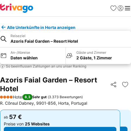
Favoriten
Einlog
Me
Alle Unterkünfte in Horta anzeigen
Reiseziel
Azoris Faial Garden – Resort Hotel
An-/Abreise
Gäste und Zimmer
Daten wählen
2 Gäste, 1 Zimmer
So beeinflussen Zahlungen an uns unser Ranking
Azoris Faial Garden – Resort
Hotel
Teilen
Zu
Hotel
8,3
Sehr gut
(
3.373 Bewertungen
)
4 Sterne
R. Cônsul Dabney, 9901-856, Horta, Portugal
57 €
57 €
ab
ab
Preise von
25 Websites
Preise von
25 Websites