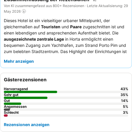
Von KI zusammengefasst aus 800+ Rezensionen · Letzte Aktualisierung: 29
May 2026
Dieses Hotel ist ein vielseitiger urbaner Mittelpunkt, der
gleichermaßen auf
Touristen
und
Paare
zugeschnitten ist und
einen lebendigen und ansprechenden Aufenthalt bietet. Die
ausgezeichnete zentrale Lage
in Horta ermöglicht einen
bequemen Zugang zum Yachthafen, zum Strand Porto Pim und
zum belebten Stadtzentrum. Das Highlight der Einrichtungen ist
der
Infinity-Außenpool
mit atemberaubendem Blick auf den
Mehr anzeigen
Berg Pico, ergänzt durch eine Bar und Essensservice. Gäste
loben durchweg das
freundliche und hilfsbereite Personal
und
das reichhaltige
Frühstücksbuffet
mit lokalen Produkten. Für
Gästerezensionen
das beste Erlebnis empfiehlt sich ein Zimmer mit
Balkon oder
Terrasse
, um die Umgebung zu genießen.
Hervorragend
43
%
Sehr gut
35
%
Gut
14
%
Angemessen
5
%
Schlecht
3
%
Rezensionen anzeigen