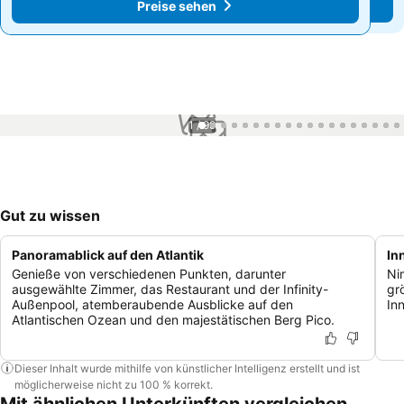
Preise sehen
Preise sehen
1 / 99
Gut zu wissen
Panoramablick auf den Atlantik
In
Genieße von verschiedenen Punkten, darunter
Ni
ausgewählte Zimmer, das Restaurant und der Infinity-
gr
Außenpool, atemberaubende Ausblicke auf den
In
Atlantischen Ozean und den majestätischen Berg Pico.
Dieser Inhalt wurde mithilfe von künstlicher Intelligenz erstellt und ist
möglicherweise nicht zu 100 % korrekt.