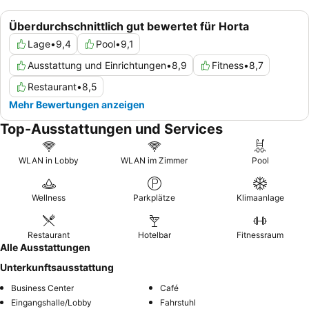
Überdurchschnittlich gut bewertet für Horta
Lage
•
9,4
Pool
•
9,1
Ausstattung und Einrichtungen
•
8,9
Fitness
•
8,7
Restaurant
•
8,5
Mehr Bewertungen anzeigen
Top-Ausstattungen und Services
WLAN in Lobby
WLAN im Zimmer
Pool
Wellness
Parkplätze
Klimaanlage
Restaurant
Hotelbar
Fitnessraum
Alle Ausstattungen
Unterkunftsausstattung
Business Center
Café
Eingangshalle/Lobby
Fahrstuhl