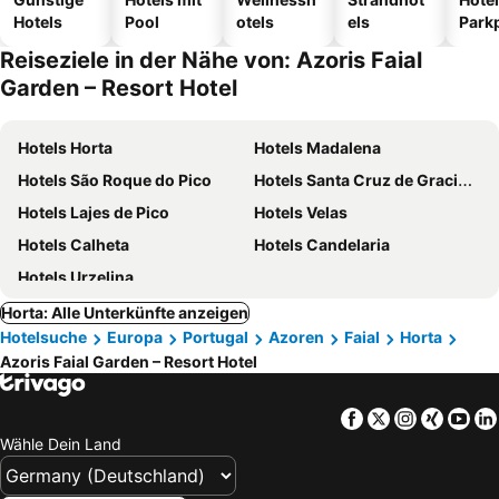
Hotels
Pool
otels
els
Park
Reiseziele in der Nähe von: Azoris Faial
Garden – Resort Hotel
Hotels Horta
Hotels Madalena
Hotels São Roque do Pico
Hotels Santa Cruz de Graciosa
Hotels Lajes de Pico
Hotels Velas
Hotels Calheta
Hotels Candelaria
Hotels Urzelina
Horta: Alle Unterkünfte anzeigen
Hotelsuche
Europa
Portugal
Azoren
Faial
Horta
Azoris Faial Garden – Resort Hotel
Facebook
Twitter
Instagra
Xing
Yo
Wähle Dein Land