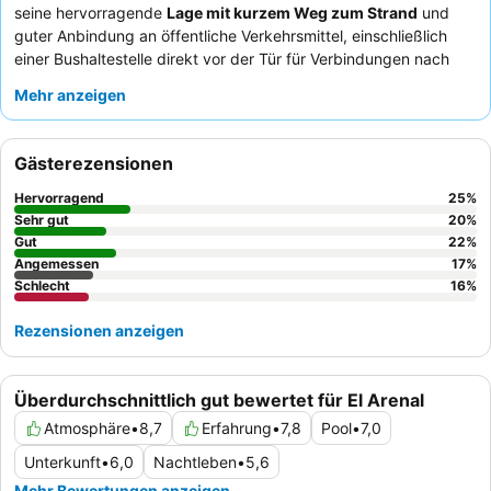
seine hervorragende
Lage mit kurzem Weg zum Strand
und
guter Anbindung an öffentliche Verkehrsmittel, einschließlich
einer Bushaltestelle direkt vor der Tür für Verbindungen nach
Palma. Gäste können ein vielfältiges
Buffet
mit Themenabenden
Mehr anzeigen
und frischen, vor Ort zubereiteten Speisen genießen. Das
Personal wird stets für seine Aufmerksamkeit und
Hilfsbereitschaft gelobt, was maßgeblich zu einem positiven
Gästerezensionen
Gästeerlebnis beiträgt. Für ein ruhigeres Erlebnis empfiehlt es
sich, ein Zimmer mit Gartenblick anzufragen.
Hervorragend
25
%
Sehr gut
20
%
Gut
22
%
Angemessen
17
%
Schlecht
16
%
Rezensionen anzeigen
Überdurchschnittlich gut bewertet für El Arenal
Atmosphäre
•
8,7
Erfahrung
•
7,8
Pool
•
7,0
Unterkunft
•
6,0
Nachtleben
•
5,6
Mehr Bewertungen anzeigen