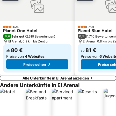
Ciudad Jardín
Platja de Torà o Platja Peguera Torà
Portals' Yachthafen
Cala Comtessa
Ballonfahrt mit All in One Mallorca
Portopí
Strand von Cala Santanyi
Kloster Lluc
Hotel
Hotel
3 Sterne
3 Sterne
Planet One Hotel
Aqualand
Es Coll d'en Rabassa
Planet Blue Hotel
8,4
6,9
Sehr gut
(
2.519 Bewertungen
)
(
1.710 Bewertungen
)
El Arenal, 0.9 km bis Zentrum
El Arenal, 0.8 km bis 
80 €
81 €
ab
ab
Preise von
4 Websites
Preise von
6 Websit
Preise sehen
Preise se
Alle Unterkünfte in El Arenal anzeigen
Andere Unterkünfte in El Arenal