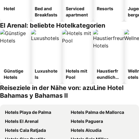
Hotel
Bed and
Serviced
Resorts
Juge
Breakfasts
apartment
berg
tel
El Arenal: beliebte Hotelkategorien
Günstige
Luxushote
Hotels mit
Haustierfr
Well
Hotels
ls
Pool
eundliche
otels
Hotels
Reiseziele in der Nähe von: azuLine Hotel
Bahamas y Bahamas II
Hotels Playa de Palma
Hotels Palma de Mallorca
Hotels El Arenal
Hotels Paguera
Hotels Cala Ratjada
Hotels Alcudia