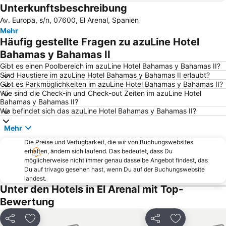
Unterkunftsbeschreibung
Hafen von Port de Soller
Es Trenc
Av. Europa, s/n, 07600, El Arenal, Spanien
Bamboleo
Cala Fornells
Mehr
Platja Palmira o Platja Peguera Palmira o Platja des Pouet
Hafen von Andratx
Häufig gestellte Fragen zu azuLine Hotel
Cala d'Or
El Molinar
Bahamas y Bahamas II
Strand von Santa Ponça
S´Arenal
Gibt es einen Poolbereich im azuLine Hotel Bahamas y Bahamas II?
Sind Haustiere im azuLine Hotel Bahamas y Bahamas II erlaubt?
Portixol
Foners
Gibt es Parkmöglichkeiten im azuLine Hotel Bahamas y Bahamas II?
Wie sind die Check-in und Check-out Zeiten im azuLine Hotel
Strand von Can Picafort
Cala Major
Bahamas y Bahamas II?
Platja d'Alcudia
Kathedrale Sa Seu
Wo befindet sich das azuLine Hotel Bahamas y Bahamas II?
Santa Catalina
Centre
Mehr
Es Pil larí
Palma City Sightseeing
Die Preise und Verfügbarkeit, die wir von Buchungswebsites
erhalten, ändern sich laufend. Das bedeutet, dass Du
Strand von Valdemossa
Strand von Magalluf
möglicherweise nicht immer genau dasselbe Angebot findest, das
Riu Palace
Cala Deiá
Du auf trivago gesehen hast, wenn Du auf der Buchungswebsite
landest.
RIU Center
Cala Pi' de Llucmajor
Unter den Hotels in El Arenal mit Top-
Cala Llombards
Hafen von El Arenal
Bewertung
Palmanova
Strand von Camp de Mar
Teilen
Zu Favoriten hinzufügen
Teilen
Zu Favoriten