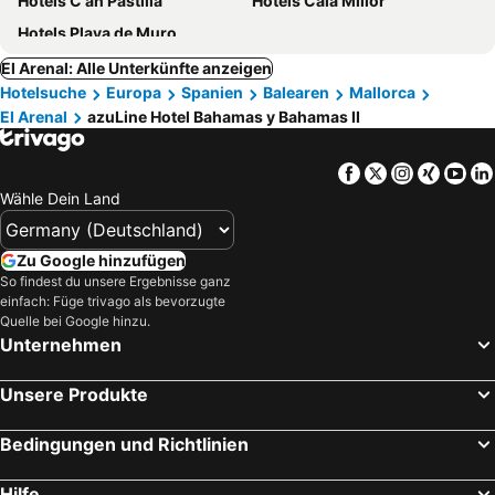
Hotels C'an Pastilla
Hotels Cala Millor
Hotels Playa de Muro
El Arenal: Alle Unterkünfte anzeigen
Hotelsuche
Europa
Spanien
Balearen
Mallorca
El Arenal
azuLine Hotel Bahamas y Bahamas II
Facebook
Twitter
Instagra
Xing
Yo
Wähle Dein Land
Zu Google hinzufügen
So findest du unsere Ergebnisse ganz
einfach: Füge trivago als bevorzugte
Quelle bei Google hinzu.
Unternehmen
Unsere Produkte
Bedingungen und Richtlinien
Hilfe