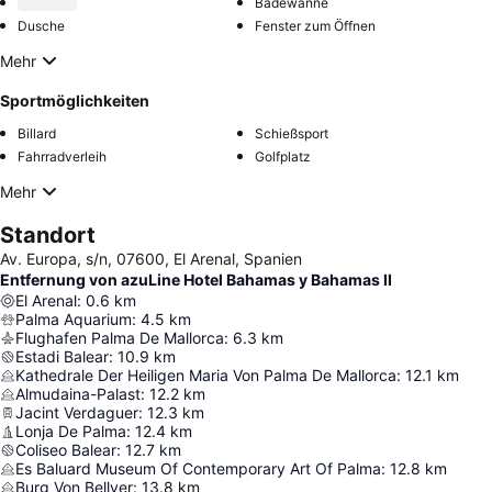
Badewanne
Dusche
Fenster zum Öffnen
Mehr
Sportmöglichkeiten
Billard
Schießsport
Fahrradverleih
Golfplatz
Mehr
Standort
Av. Europa, s/n, 07600, El Arenal, Spanien
Entfernung von azuLine Hotel Bahamas y Bahamas II
El Arenal
:
0.6
km
Palma Aquarium
:
4.5
km
Flughafen Palma De Mallorca
:
6.3
km
Estadi Balear
:
10.9
km
Kathedrale Der Heiligen Maria Von Palma De Mallorca
:
12.1
km
Almudaina-Palast
:
12.2
km
Jacint Verdaguer
:
12.3
km
Lonja De Palma
:
12.4
km
Coliseo Balear
:
12.7
km
Es Baluard Museum Of Contemporary Art Of Palma
:
12.8
km
Burg Von Bellver
:
13.8
km