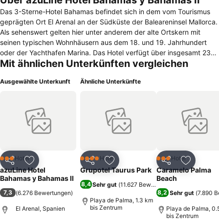
Über azuLine Hotel Bahamas y Bahamas II
Das 3-Sterne-Hotel Bahamas befindet sich in dem vom Tourismus
geprägten Ort El Arenal an der Südküste der Baleareninsel Mallorca.
Als sehenswert gelten hier unter anderem der alte Ortskern mit
seinen typischen Wohnhäusern aus dem 18. und 19. Jahrhundert
oder der Yachthafen Marina. Das Hotel verfügt über insgesamt 239
Mit ähnlichen Unterkünften vergleichen
Zimmer, welche sich auf sechs Stockwerke verteilen. Ausgestattet
sind die Unterkünfte mit einem Fernseher mit Satelliten-Anschluss,
Ausgewählte Unterkunft
Ähnliche Unterkünfte
einer Klimaanlage, einem Telefon sowie einem Safe. Von der
Terrasse bzw. dem Balkon genießt man ferner den Blick auf das
Meer, den Pool oder aber den umliegenden Pinienwald. Für
Geschäftsreisende stehen spezielle Zimmer mit weiteren
Annehmlichkeiten zur Verfügung. Den gastronomischen Bereich
bildet das Restaurant, in welchem verschiedene Gerichte in Buffet-
Form serviert werden. Getränke sind darüber hinaus an den zwei
Bars erhältlich. Entspannen kann man sowohl auf der
Hotel
Hotel
Hotel
3 Sterne
4 Sterne
3 Sterne
Teilen
Zu Favoriten hinzufügen
Teilen
Zu Favoriten hinzufügen
Teilen
Zu Favor
Sonnenterrasse mit Pool als auch in der Sauna oder dem Jacuzzi.
azuLine Hotel
Grupotel Taurus Park
Caramelo Palma
Ein Kinderbecken ist ebenfalls vorhanden. Für Unterhaltung sorgt
Bahamas y Bahamas II
Beach
8,4
Sehr gut
(
11.627 Bewertungen
)
weiterhin ein Animationsteam am Tag und am Abend. Die Rezeption
7,3
8,2
(
6.276 Bewertungen
)
Sehr gut
(
7.890 
ist rund um die Uhr besetzt und bietet einen Fax- und Postservice.
Playa de Palma, 1.3 km
bis Zentrum
El Arenal, Spanien
Playa de Palma, 0.
bis Zentrum