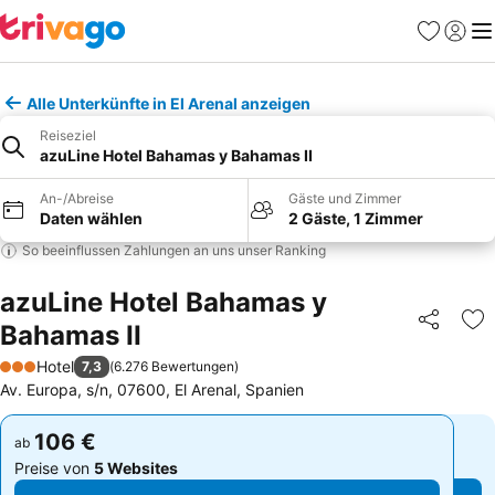
Favoriten
Einlog
Me
Alle Unterkünfte in El Arenal anzeigen
Reiseziel
azuLine Hotel Bahamas y Bahamas II
An-/Abreise
Gäste und Zimmer
Daten wählen
2 Gäste, 1 Zimmer
So beeinflussen Zahlungen an uns unser Ranking
azuLine Hotel Bahamas y
Bahamas II
Teilen
Zu
Hotel
7,3
(
6.276 Bewertungen
)
3 Sterne
Av. Europa, s/n, 07600, El Arenal, Spanien
106 €
106 €
ab
ab
Preise von
5 Websites
Preise von
5 Websites