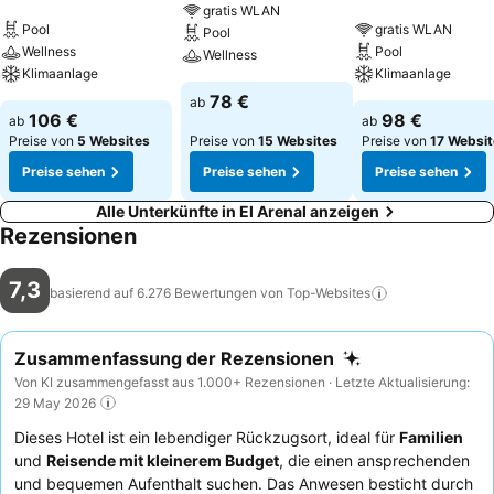
gratis WLAN
Pool
gratis WLAN
Pool
Wellness
Pool
Wellness
Klimaanlage
Klimaanlage
78 €
ab
106 €
98 €
ab
ab
Preise von
5 Websites
Preise von
15 Websites
Preise von
17 Websi
Preise sehen
Preise sehen
Preise sehen
Alle Unterkünfte in El Arenal anzeigen
Rezensionen
7,3
basierend auf 6.276 Bewertungen von
Top-Websites
Zusammenfassung der Rezensionen
Von KI zusammengefasst aus 1.000+ Rezensionen · Letzte Aktualisierung:
29 May 2026
Dieses Hotel ist ein lebendiger Rückzugsort, ideal für
Familien
und
Reisende mit kleinerem Budget
, die einen ansprechenden
und bequemen Aufenthalt suchen. Das Anwesen besticht durch