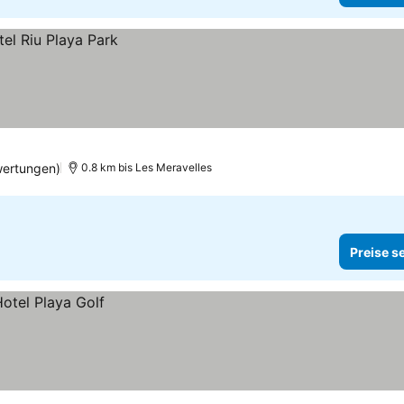
wertungen)
0.8 km bis Les Meravelles
Preise s