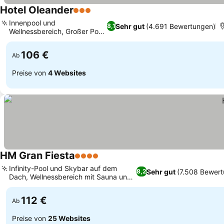
Hotel Oleander
3 Sterne
Innenpool und
Sehr gut
(4.691 Bewertungen)
8,1
Wellnessbereich, Großer Pool
mit Poolbar
106 €
Ab
Preise von
4 Websites
HM Gran Fiesta
4 Sterne
Infinity-Pool und Skybar auf dem
Sehr gut
(7.508 Bewer
8,2
Dach, Wellnessbereich mit Sauna und
Whirlpool
112 €
Ab
Preise von
25 Websites