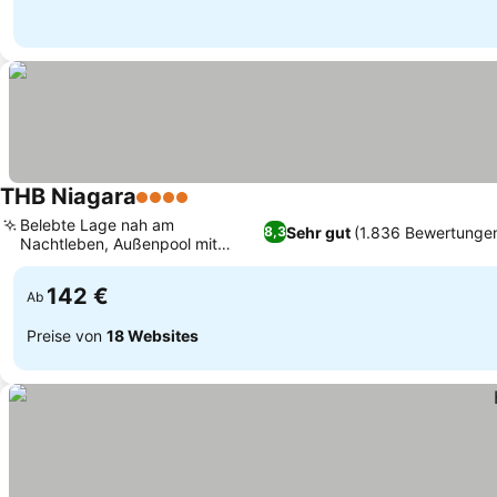
THB Niagara
4 Sterne
Belebte Lage nah am
Sehr gut
(1.836 Bewertunge
8,3
Nachtleben, Außenpool mit
Sonnenterrasse
142 €
Ab
Preise von
18 Websites