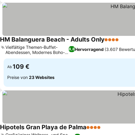
HM Balanguera Beach - Adults Only
4 Sterne
Vielfältige Themen-Buffet-
Hervorragend
(3.607 Bewert
8,8
Abendessen, Modernes Boho-
Stil-Dekor
109 €
Ab
Preise von
23 Websites
Hipotels Gran Playa de Palma
4 Sterne
Großzügiger Wellness- und Spa-