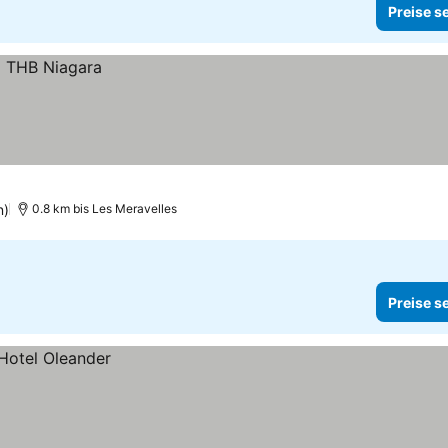
Preise s
n)
0.8 km bis Les Meravelles
Preise s