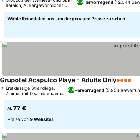
Hervorragend
(12.044 Bew
9,2
Bereich, Außergewöhnliches
Buffet-Erlebnis
Wähle Reisedaten aus, um die genauen Preise zu sehen
Grupotel Acapulco Playa - Adults Only
4 Sterne
Erstklassige Strandlage,
Hervorragend
(5.853 Bewertu
8,8
Zimmer mit faszinierendem
Meerblick
77 €
Ab
Preise von
9 Websites