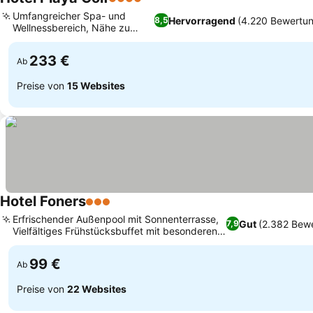
4 Sterne
Umfangreicher Spa- und
Hervorragend
(4.220 Bewertu
8,5
Wellnessbereich, Nähe zu
Golfplätzen
233 €
Ab
Preise von
15 Websites
Hotel Foners
3 Sterne
Erfrischender Außenpool mit Sonnenterrasse,
Gut
(2.382 Bew
7,9
Vielfältiges Frühstücksbuffet mit besonderen
Optionen
99 €
Ab
Preise von
22 Websites