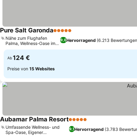
Pure Salt Garonda
5 Sterne
Nähe zum Flughafen
Hervorragend
(6.213 Bewertungen
9,0
Palma, Wellness-Oase im O
Spa
124 €
Ab
Preise von
15 Websites
Aubamar Palma Resort
5 Sterne
Umfassende Wellness- und
Hervorragend
(3.783 Bewertu
9,1
Spa-Oase, Eigener