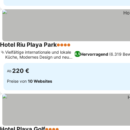
Hotel Riu Playa Park
4 Sterne
Vielfältige internationale und lokale
Hervorragend
(6.319 Be
8,5
Küche, Modernes Design und neue
Bauweise
220 €
Ab
Preise von
10 Websites
Hotel Playa Golf