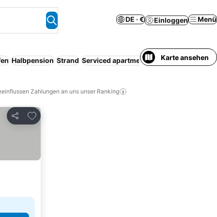
DE · €
Menü
Einloggen
Karte ansehen
fen
Halbpension
Strand
Serviced apartment
Resort
Kostenlose 
eeinflussen Zahlungen an uns unser Ranking
Zu Favoriten hinzufügen
Teilen