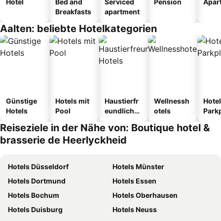
Hotel
Bed and
Serviced
Pension
Apar
Breakfasts
apartment
Aalten: beliebte Hotelkategorien
Günstige
Hotels mit
Haustierfr
Wellnessh
Hotel
Hotels
Pool
eundliche
otels
Park
Hotels
Reiseziele in der Nähe von: Boutique hotel &
brasserie de Heerlyckheid
Hotels Düsseldorf
Hotels Münster
Hotels Dortmund
Hotels Essen
Hotels Bochum
Hotels Oberhausen
Hotels Duisburg
Hotels Neuss