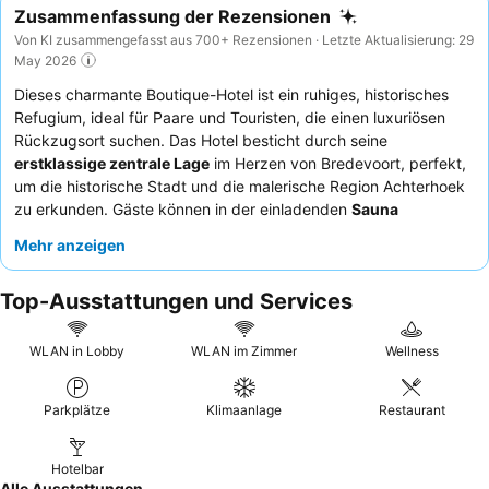
Zusammenfassung der Rezensionen
Von KI zusammengefasst aus 700+ Rezensionen · Letzte Aktualisierung: 29
May 2026
Dieses charmante Boutique-Hotel ist ein ruhiges, historisches
Refugium, ideal für Paare und Touristen, die einen luxuriösen
Rückzugsort suchen. Das Hotel besticht durch seine
erstklassige zentrale Lage
im Herzen von Bredevoort, perfekt,
um die historische Stadt und die malerische Region Achterhoek
zu erkunden. Gäste können in der einladenden
Sauna
entspannen oder die verschiedenen Terrassen genießen,
Mehr anzeigen
darunter eine Dachterrasse mit schöner Aussicht. Das
aufmerksame und freundliche Personal wird stets gelobt, und
Top-Ausstattungen und Services
das
Frühstücksbuffet
ist ein Highlight mit einer umfangreichen
Auswahl und Eierspeisen nach Wunsch. Für ein wirklich
entspannendes Erlebnis empfiehlt es sich, ein Zimmer mit Blick
WLAN in Lobby
WLAN im Zimmer
Wellness
auf den angrenzenden Park und die alten Festungsgräben zu
buchen.
Parkplätze
Klimaanlage
Restaurant
Hotelbar
Alle Ausstattungen