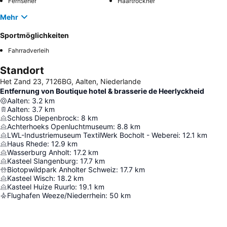
Fernseher
Haartrockner
Mehr
Sportmöglichkeiten
Fahrradverleih
Standort
Het Zand 23, 7126BG, Aalten, Niederlande
Entfernung von Boutique hotel & brasserie de Heerlyckheid
Aalten
:
3.2
km
Aalten
:
3.7
km
Schloss Diepenbrock
:
8
km
Achterhoeks Openluchtmuseum
:
8.8
km
LWL-Industriemuseum TextilWerk Bocholt - Weberei
:
12.1
km
Haus Rhede
:
12.9
km
Wasserburg Anholt
:
17.2
km
Kasteel Slangenburg
:
17.7
km
Biotopwildpark Anholter Schweiz
:
17.7
km
Kasteel Wisch
:
18.2
km
Kasteel Huize Ruurlo
:
19.1
km
Flughafen Weeze/Niederrhein
:
50
km