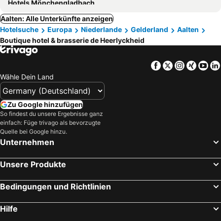
Hotels Mönchengladbach
Aalten: Alle Unterkünfte anzeigen
Hotelsuche
Europa
Niederlande
Gelderland
Aalten
Boutique hotel & brasserie de Heerlyckheid
Facebook
Twitter
Instagra
Xing
Yo
Wähle Dein Land
Zu Google hinzufügen
So findest du unsere Ergebnisse ganz
einfach: Füge trivago als bevorzugte
Quelle bei Google hinzu.
Unternehmen
Unsere Produkte
Bedingungen und Richtlinien
Hilfe