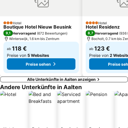
Bahnhof Emmerich
Inselbad BAHIA
Hassel
Doppeladler
Hotel
Hotel
3 Sterne
4 Sterne
Boutique Hotel Nieuw Beusink
Hotel Residenz
9,1
8,7
Hervorragend
(
672 Bewertungen
)
Hervorragend
(
936 
Winterswijk, 1.6 km bis Zentrum
Bocholt, 0.7 km bis Ze
118 €
123 €
ab
ab
Preise von
5 Websites
Preise von
2 Websit
Preise sehen
Preise se
Alle Unterkünfte in Aalten anzeigen
Andere Unterkünfte in Aalten