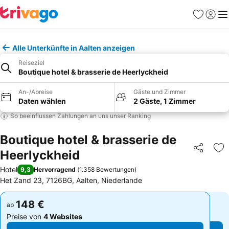
Favoriten
Einlog
Me
Alle Unterkünfte in Aalten anzeigen
Reiseziel
Boutique hotel & brasserie de Heerlyckheid
An-/Abreise
Gäste und Zimmer
Daten wählen
2 Gäste, 1 Zimmer
So beeinflussen Zahlungen an uns unser Ranking
Boutique hotel & brasserie de
Heerlyckheid
Teilen
Zu
Hotel
9,3
Hervorragend
(
1.358 Bewertungen
)
Het Zand 23, 7126BG, Aalten, Niederlande
148 €
148 €
ab
ab
Preise von
4 Websites
Preise von
4 Websites