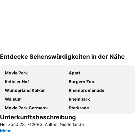
Entdecke Sehenswürdigkeiten in der Nähe
Karte vergrößern
Movie Park
Apart
Ketteler Hof
Burgers Zoo
Wunderland Kalkar
Rheinpromenade
Walsum
Rheinpark
Movie Park Germany
Sterkrade
Unterkunftsbeschreibung
Schloss Moyland
Deichgraf
Het Zand 23, 7126BG, Aalten, Niederlande
Familiepretpark De Waarbeek
GelreDome
Mehr
Lindenhof
Silbersee II