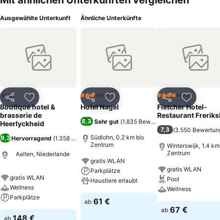
Mit ähnlichen Unterkünften vergleichen
Ausgewählte Unterkunft
Ähnliche Unterkünfte
Hotel
Hotel
Hotel
3 Sterne
4 Sterne
Teilen
Zu Favoriten hinzufügen
Teilen
Zu Favoriten hinzufügen
Teilen
Zu Favor
Boutique hotel &
Hotel Nagel
Fletcher Hotel-
brasserie de
Restaurant Freriks
8,3
Sehr gut
(
1.835 Bewertungen
)
Heerlyckheid
7,3
(
3.550 Bewertun
Südlohn, 0.2 km bis
9,3
Hervorragend
(
1.358 Bewertungen
)
Zentrum
Winterswijk, 1.4 km
Zentrum
Aalten, Niederlande
gratis WLAN
gratis WLAN
Parkplätze
gratis WLAN
Pool
Haustiere erlaubt
Wellness
Wellness
Parkplätze
61 €
ab
67 €
ab
148 €
ab