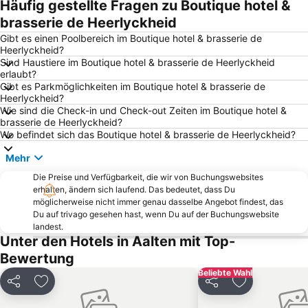
Häufig gestellte Fragen zu Boutique hotel &
Wacht am Rhein
Kaiserhof
brasserie de Heerlyckheid
Raesfeld Castle
Kloster Marienthal
Gibt es einen Poolbereich im Boutique hotel & brasserie de
Heerlyckheid?
Schmachtendorf
Ruhrpott Rodeo
Sind Haustiere im Boutique hotel & brasserie de Heerlyckheid
erlaubt?
Goldener Anker
van Bebber
Gibt es Parkmöglichkeiten im Boutique hotel & brasserie de
Darfeld
Schloss Lembeck
Heerlyckheid?
Wie sind die Check-in und Check-out Zeiten im Boutique hotel &
Haldern Pop
Bahnhof Dinslaken
brasserie de Heerlyckheid?
Wo befindet sich das Boutique hotel & brasserie de Heerlyckheid?
Museum Wasserburg Anholt
Enschedesemarkt
Röttgersbach
Auesee
Mehr
Bahnhof Gronau Westf.
Marxloh
Die Preise und Verfügbarkeit, die wir von Buchungswebsites
erhalten, ändern sich laufend. Das bedeutet, dass Du
Kloster Kamp
Inselgasthof Nass
möglicherweise nicht immer genau dasselbe Angebot findest, das
Du auf trivago gesehen hast, wenn Du auf der Buchungswebsite
Königshardt
Freizeitpark Wisseler See
landest.
Freibad Hiesfeld
Scholven
Unter den Hotels in Aalten mit Top-
Bewertung
Bahnhof Haltern
Freizeitzentrum Xanten
Beliebte Wahl
Station Enschede
Wasserburg Gemen
Teilen
Zu Favoriten hinzufügen
Teilen
Zu Favoriten
Bahnhof Kevelaer
Wildpferdebahn Merfelder Bruch