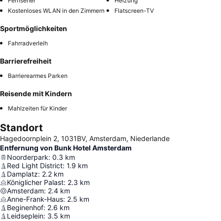
Fernseher
Heizung
Kostenloses WLAN in den Zimmern
Flatscreen-TV
Sportmöglichkeiten
Fahrradverleih
Barrierefreiheit
Barrierearmes Parken
Reisende mit Kindern
Mahlzeiten für Kinder
Standort
Hagedoornplein 2, 1031BV, Amsterdam, Niederlande
Entfernung von Bunk Hotel Amsterdam
Noorderpark
:
0.3
km
Red Light District
:
1.9
km
Damplatz
:
2.2
km
Königlicher Palast
:
2.3
km
Amsterdam
:
2.4
km
Anne-Frank-Haus
:
2.5
km
Beginenhof
:
2.6
km
Leidseplein
:
3.5
km