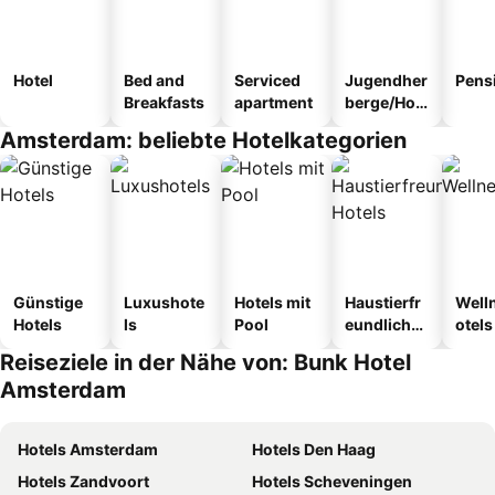
Hotel
Bed and
Serviced
Jugendher
Pens
Breakfasts
apartment
berge/Hos
tel
Amsterdam: beliebte Hotelkategorien
Günstige
Luxushote
Hotels mit
Haustierfr
Well
Hotels
ls
Pool
eundliche
otels
Hotels
Reiseziele in der Nähe von: Bunk Hotel
Amsterdam
Hotels Amsterdam
Hotels Den Haag
Hotels Zandvoort
Hotels Scheveningen