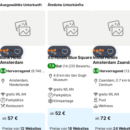
Ausgewählte Unterkunft
Ähnliche Unterkünfte
Hotel
Hotel
Hotel
3 Sterne
3 Sterne
4 Sterne
Teilen
Zu Favoriten hinzufügen
Teilen
Zu Favoriten hinzufügen
Teilen
Zu Favor
Bunk Hotel
XO Hotels Blue Square
Inntel Hotels
Amsterdam
Amsterdam Zaan
7,9
Gut
(
14.235 Bewertungen
)
8,6
8,9
Hervorragend
(
9.746 Bewertungen
)
Hervorragend
(
13
4.6 km bis Van Gogh
Museum
Amsterdam,
Zaandam, 0.7 km b
Niederlande
Zentrum
gratis WLAN
gratis WLAN
gratis WLAN
Parkplätze
Parkplätze
Pool
Klimaanlage
Restaurant
Wellness
52 €
ab
57 €
72 €
ab
ab
Preise von
12 Websites
Preise von
18 Websites
Preise von
24 Websi