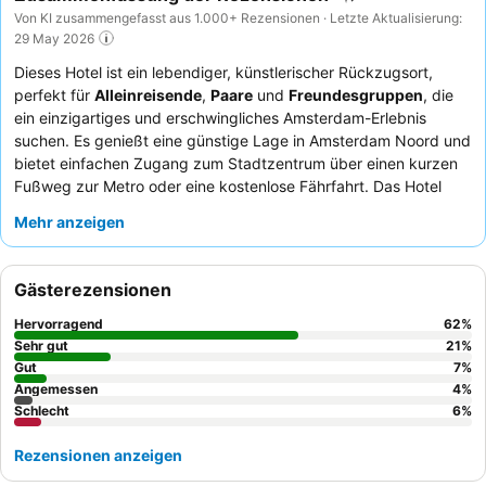
Von KI zusammengefasst aus 1.000+ Rezensionen · Letzte Aktualisierung:
29 May 2026
Dieses Hotel ist ein lebendiger, künstlerischer Rückzugsort,
perfekt für
Alleinreisende
,
Paare
und
Freundesgruppen
, die
ein einzigartiges und erschwingliches Amsterdam-Erlebnis
suchen. Es genießt eine günstige Lage in Amsterdam Noord und
bietet einfachen Zugang zum Stadtzentrum über einen kurzen
Fußweg zur Metro oder eine kostenlose Fährfahrt. Das Hotel
bietet exzellente Annehmlichkeiten, darunter spezielle
Mehr anzeigen
Arbeitszimmer
und einen
Fahrradverleih
zur Erkundung der
Stadt. Die Gäste loben stets das außergewöhnlich freundliche
und hilfsbereite Personal sowie die vielfältigen und köstlichen
À-
Gästerezensionen
la-carte-Frühstücksoptionen
im hoteleigenen Restaurant. Für
einen wirklich unverwechselbaren Aufenthalt sollten Sie eines
Hervorragend
62
%
der Zimmer in der umgebauten Kirche buchen, um deren
Sehr gut
21
%
historischen Charme und skurrile Einrichtung zu erleben.
Gut
7
%
Angemessen
4
%
Schlecht
6
%
Rezensionen anzeigen