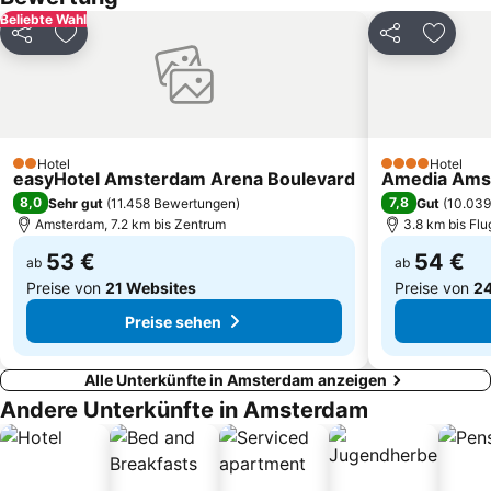
Grachtengordel
Weesperzijde
Beliebte Wahl
Teilen
Zu Favoriten hinzufügen
Teilen
Zu Fav
Blumencorso Bollenstreek
Van Gogh Museum
IJburg
De Wallen
Madame Tussauds Amsterdam
Nieuw-West
Rembrandt-Platz
Branding Beach Club Noordwijk
Hotel
Hotel
2 Sterne
4 Sterne
easyHotel Amsterdam Arena Boulevard
Hausbootmuseum Amsterdam
Valkenburg
Amedia Amst
8,0
7,8
Sehr gut
(
11.458 Bewertungen
)
Gut
(
10.039
Amsterdam, 7.2 km bis Zentrum
3.8 km bis Fl
53 €
54 €
ab
ab
Preise von
21 Websites
Preise von
24
Preise sehen
Alle Unterkünfte in Amsterdam anzeigen
Andere Unterkünfte in Amsterdam