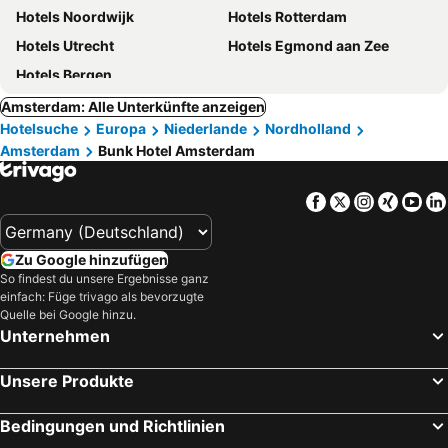
Hotels Noordwijk
Hotels Rotterdam
Hotels Utrecht
Hotels Egmond aan Zee
Hotels Bergen
Amsterdam: Alle Unterkünfte anzeigen
Hotelsuche
Europa
Niederlande
Nordholland
Amsterdam
Bunk Hotel Amsterdam
Facebook
Twitter
Instagra
Xing
Yo
Zu Google hinzufügen
So findest du unsere Ergebnisse ganz
einfach: Füge trivago als bevorzugte
Quelle bei Google hinzu.
Unternehmen
Unsere Produkte
Bedingungen und Richtlinien