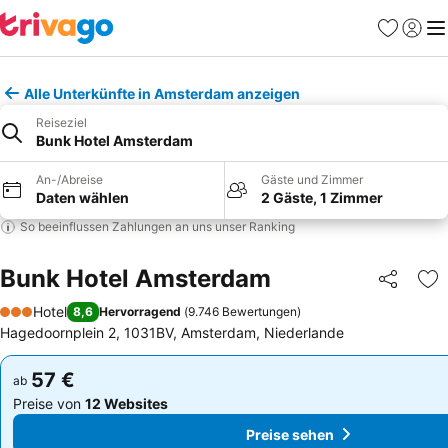
Favoriten
Einlog
Me
Alle Unterkünfte in Amsterdam anzeigen
Reiseziel
Bunk Hotel Amsterdam
An-/Abreise
Gäste und Zimmer
Daten wählen
2 Gäste, 1 Zimmer
So beeinflussen Zahlungen an uns unser Ranking
Bunk Hotel Amsterdam
Teilen
Zu
Hotel
8,6
Hervorragend
(
9.746 Bewertungen
)
3 Sterne
Hagedoornplein 2, 1031BV, Amsterdam, Niederlande
57 €
57 €
ab
ab
Preise von
12 Websites
Preise von
12 Websites
Preise sehen
Preise sehen