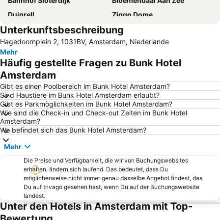
Bahnhof Sloterdijk
Bloemendaal Aan Zee
Duinrell
Ziggo Dome
Unterkunftsbeschreibung
Badstrand Noordwijk
Petten strand
Hagedoornplein 2, 1031BV, Amsterdam, Niederlande
Amsterdam RAI
Amsterdam Noord
Mehr
Egmond aan Zee
Amsterdam Rotlichtviertel
Häufig gestellte Fragen zu Bunk Hotel
Utrecht Centraal Station
Jordaan
Amsterdam
Anne Frank Museum
Amsterdam Oud-Zuid
Gibt es einen Poolbereich im Bunk Hotel Amsterdam?
Sind Haustiere im Bunk Hotel Amsterdam erlaubt?
Rennstrecke Zandvoort
Amsterdam Centraal Metro Station
Gibt es Parkmöglichkeiten im Bunk Hotel Amsterdam?
Wie sind die Check-in und Check-out Zeiten im Bunk Hotel
Bijlmer ArenA Metro Station
Zuidoost
Amsterdam?
Zaanse Schans
De Pijp
Wo befindet sich das Bunk Hotel Amsterdam?
Rijksmuseum Amsterdam
Holland Casino - Amsterdam
Mehr
Leidseplein
Amsterdam Museum
Die Preise und Verfügbarkeit, die wir von Buchungswebsites
erhalten, ändern sich laufend. Das bedeutet, dass Du
Oost
Bergen aan Zee
möglicherweise nicht immer genau dasselbe Angebot findest, das
AFAS Live
Flughafen Schiphol
Du auf trivago gesehen hast, wenn Du auf der Buchungswebsite
landest.
Hafen Amsterdam
Vondelpark
Unter den Hotels in Amsterdam mit Top-
Olympic Stadium Amsterdam
Westpoort
Bewertung