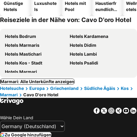
Günstige
Luxushote
Hotels mit
Haustierfr
Well
Hotels
ls
Pool
eundliche
otels
Hotels
Reiseziele in der Nähe von: Cavo D'oro Hotel
Hotels Bodrum
Hotels Kardamena
Hotels Marmaris
Hotels Didim
Hotels Mastichari
Hotels Lambi
Hotels Kos - Stadt
Hotels Psalidi
Hotels Marmari
Marmari: Alle Unterkünfte anzeigen
Hotelsuche
Europa
Griechenland
Südliche Ägäis
Kos
Marmari
Cavo D'oro Hotel
Facebook
Twitter
Instagra
Xing
Yo
Wähle Dein Land
Zu Google hinzufügen