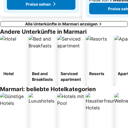
Preise sehen
Preise se
Alle Unterkünfte in Marmari anzeigen
Andere Unterkünfte in Marmari
Hotel
Bed and
Serviced
Resorts
Apar
Breakfasts
apartment
Marmari: beliebte Hotelkategorien