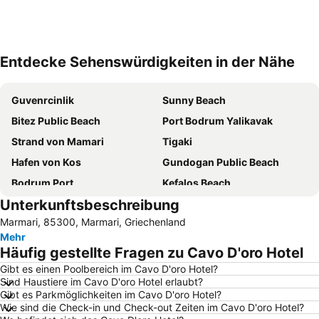
Entdecke Sehenswürdigkeiten in der Nähe
Karte vergrößern
Guvenrcinlik
Sunny Beach
Bitez Public Beach
Port Bodrum Yalikavak
Strand von Mamari
Tigaki
Hafen von Kos
Gundogan Public Beach
Bodrum Port
Kefalos Beach
Unterkunftsbeschreibung
Internationaler Flughafen Kos-Hippokrates
Bodrum Castle
Marmari, 85300, Marmari, Griechenland
Kardamena
D-Marin Turgutreis Marina
Mehr
Gumbet Beach
Marina Yacht Club
Häufig gestellte Fragen zu Cavo D'oro Hotel
Lambi Strand
Yalikavak Public Beach
Gibt es einen Poolbereich im Cavo D'oro Hotel?
Sind Haustiere im Cavo D'oro Hotel erlaubt?
Archaeological Museum of Nisyros
Marina Kos
Gibt es Parkmöglichkeiten im Cavo D'oro Hotel?
Kumbahce Public Beach
Paradise Beach
Wie sind die Check-in und Check-out Zeiten im Cavo D'oro Hotel?