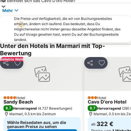
Wo befindet sich das Cavo D'oro Hotel?
Massouri
Golturkbuku Coast
Mehr
Tam Tam Strand
Turgutreis Gunbatimi Public Beach
Die Preise und Verfügbarkeit, die wir von Buchungswebsites
Karaincir Beach
D-Marin Turgutreis
erhalten, ändern sich laufend. Das bedeutet, dass Du
Traditional Settlement of Pserimos
Ortakent Public Beach
möglicherweise nicht immer genau dasselbe Angebot findest, das
Du auf trivago gesehen hast, wenn Du auf der Buchungswebsite
Camel beach
Fantasia
landest.
Unter den Hotels in Marmari mit Top-
Aquapark Bodrum
Unterwassermuseum Bodrum
Bewertung
Bodrum Bus Terminal
Kantouni
Beliebte Wahl
Kalimera
Rabbit Island
Teilen
Zu Favoriten hinzufügen
Teilen
Zu Favoriten
Bodrum Amphitheatre
Traditional Settlement of Mandraki
Bodrum Food Bazar
Bodrum Dolphin Park
Avlakia
Akti Zouroudi
Traditional Settlement of Myrties
Palmarina Yalikavak
Hotel
Hotel
4 Sterne
3 Sterne
Sandy Beach
Cavo D'oro Hotel
Palmarina Bodrum
Cumhuriyet Street
8,7
8,7
Hervorragend
(
4.727 Bewertungen
)
Hervorragend
(
280 
Platanos
Asfendiou
Marmari, 0.5 km bis Zentrum
Marmari, 0.5 km bis Z
Wähle Reisedaten aus, um die
322 €
ab
genauen Preise zu sehen
Preise von
1 Websit