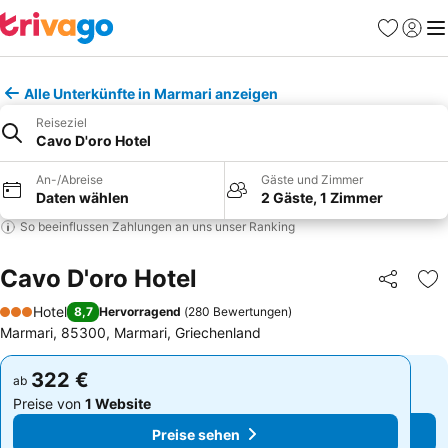
Favoriten
Einlog
Me
Alle Unterkünfte in Marmari anzeigen
Reiseziel
Cavo D'oro Hotel
An-/Abreise
Gäste und Zimmer
Daten wählen
2 Gäste, 1 Zimmer
So beeinflussen Zahlungen an uns unser Ranking
Cavo D'oro Hotel
Teilen
Zu
Hotel
8,7
Hervorragend
(
280 Bewertungen
)
3 Sterne
Marmari, 85300, Marmari, Griechenland
322 €
322 €
ab
ab
Preise von
1 Website
Preise von
1 Website
Preise sehen
Preise sehen