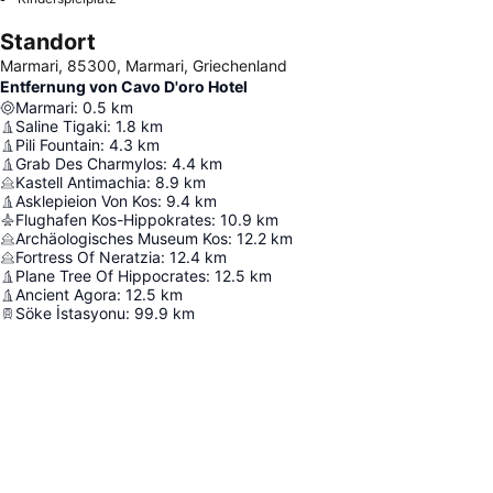
Standort
Marmari, 85300, Marmari, Griechenland
Entfernung von Cavo D'oro Hotel
Marmari
:
0.5
km
Saline Tigaki
:
1.8
km
Pili Fountain
:
4.3
km
Grab Des Charmylos
:
4.4
km
Kastell Antimachia
:
8.9
km
Asklepieion Von Kos
:
9.4
km
Flughafen Kos-Hippokrates
:
10.9
km
Archäologisches Museum Kos
:
12.2
km
Fortress Of Neratzia
:
12.4
km
Plane Tree Of Hippocrates
:
12.5
km
Ancient Agora
:
12.5
km
Söke İstasyonu
:
99.9
km