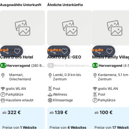
Ausgewählte Unterkunft
Ähnliche Unterkünfte
Hotel
Hotel
Hotel
3 Sterne
5 Sterne
4 Sterne
Teilen
Zu Favoriten hinzufügen
Teilen
Zu Favoriten hinzufügen
Teilen
Zu Favor
Cavo D'oro Hotel
ARATO by E-GEO
Mitsis Family Villa
8,7
/
8,9
Hervorragend
(
280 Bewertungen
Keine Rezensionen verfügbar
)
Hervorragend
(
4.
Marmari,
Lambi, 0.9 km bis
Kardamena, 5.1 km 
Griechenland
Zentrum
Zentrum
gratis WLAN
Pool
gratis WLAN
Parkplätze
Wellness
Pool
Haustiere erlaubt
Klimaanlage
Parkplätze
322 €
139 €
100 €
ab
ab
ab
Preise von
1 Website
Preise von
4 Websites
Preise von
17 Websi