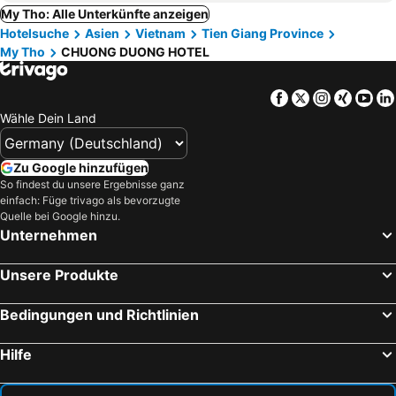
My Tho: Alle Unterkünfte anzeigen
Hotelsuche
Asien
Vietnam
Tien Giang Province
My Tho
CHUONG DUONG HOTEL
Facebook
Twitter
Instagra
Xing
Yo
Wähle Dein Land
Zu Google hinzufügen
So findest du unsere Ergebnisse ganz
einfach: Füge trivago als bevorzugte
Quelle bei Google hinzu.
Unternehmen
Unsere Produkte
Bedingungen und Richtlinien
Hilfe