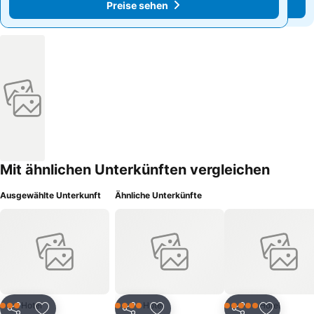
Preise sehen
Preise sehen
Mit ähnlichen Unterkünften vergleichen
Ausgewählte Unterkunft
Ähnliche Unterkünfte
Hotel
Hotel
Hotel
3 Sterne
4 Sterne
5 Sterne