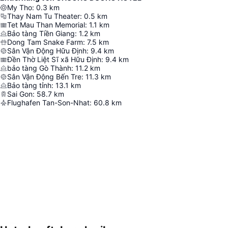
My Tho
:
0.3
km
Thay Nam Tu Theater
:
0.5
km
Tet Mau Than Memorial
:
1.1
km
Bảo tàng Tiền Giang
:
1.2
km
Dong Tam Snake Farm
:
7.5
km
Sân Vận Động Hữu Định
:
9.4
km
Đền Thờ Liệt Sĩ xã Hữu Định
:
9.4
km
bảo tàng Gò Thành
:
11.2
km
Sân Vận Động Bến Tre
:
11.3
km
Bảo tàng tỉnh
:
13.1
km
Sai Gon
:
58.7
km
Flughafen Tan-Son-Nhat
:
60.8
km