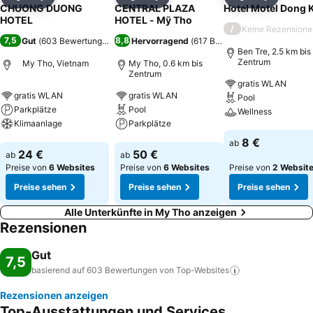
Teilen
Zu Favoriten hinzufügen
Teilen
Zu Favoriten hinzufügen
Teilen
Zu Favor
CHUONG DUONG
CENTRAL PLAZA
Hotel Motel Dong 
HOTEL
HOTEL - Mỹ Tho
/
Keine Rezensione
7,5
8,8
Gut
(
603 Bewertungen
)
Hervorragend
(
617 Bewertungen
)
Ben Tre, 2.5 km bis
Zentrum
My Tho, Vietnam
My Tho, 0.6 km bis
Zentrum
gratis WLAN
gratis WLAN
gratis WLAN
Pool
Parkplätze
Pool
Wellness
Klimaanlage
Parkplätze
Preise sehen
8 €
ab
Preise sehen
Preise sehen
24 €
50 €
ab
ab
Preise von
6 Websites
Preise von
6 Websites
Preise von
2 Websit
Preise sehen
Preise sehen
Preise sehen
Alle Unterkünfte in My Tho anzeigen
Rezensionen
Gut
7,5
basierend auf 603 Bewertungen von
Top-Websites
Rezensionen anzeigen
Top-Ausstattungen und Services