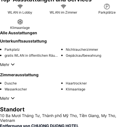
WLAN in Lobby
WLAN im Zimmer
Parkplätze
Klimaanlage
Alle Ausstattungen
Unterkunftsausstattung
Parkplatz
Nichtraucherzimmer
gratis WLAN in öffentlichen Räumen
Gepäckaufbewahrung
Mehr
Zimmerausstattung
Dusche
Haartrockner
Wasserkocher
Klimaanlage
Mehr
Standort
10 Ba Mươi Tháng Tư, Thành phố Mỹ Tho, Tiền Giang, My Tho,
Vietnam
Entfernung von CHUONG DUONG HOTEL