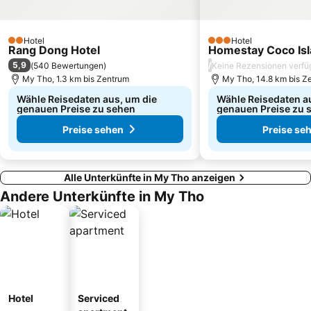
Hotel
Hotel
2 Sterne
3 Sterne
Rang Dong Hotel
Homestay Coco Is
5,9
/
(
540 Bewertungen
)
Keine Rezensionen verfü
My Tho, 1.3 km bis Zentrum
My Tho, 14.8 km bis Z
Wähle Reisedaten aus, um die
Wähle Reisedaten a
genauen Preise zu sehen
genauen Preise zu 
Preise sehen
Preise se
Alle Unterkünfte in My Tho anzeigen
Andere Unterkünfte in My Tho
Hotel
Serviced