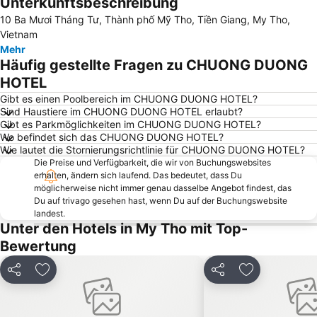
Unterkunftsbeschreibung
Karte vergrößern
10 Ba Mươi Tháng Tư, Thành phố Mỹ Tho, Tiền Giang, My Tho,
Vietnam
Mehr
Häufig gestellte Fragen zu CHUONG DUONG
HOTEL
Gibt es einen Poolbereich im CHUONG DUONG HOTEL?
Sind Haustiere im CHUONG DUONG HOTEL erlaubt?
Gibt es Parkmöglichkeiten im CHUONG DUONG HOTEL?
Wo befindet sich das CHUONG DUONG HOTEL?
Wie lautet die Stornierungsrichtlinie für CHUONG DUONG HOTEL?
Die Preise und Verfügbarkeit, die wir von Buchungswebsites
erhalten, ändern sich laufend. Das bedeutet, dass Du
möglicherweise nicht immer genau dasselbe Angebot findest, das
Du auf trivago gesehen hast, wenn Du auf der Buchungswebsite
landest.
Unter den Hotels in My Tho mit Top-
Bewertung
Teilen
Zu Favoriten hinzufügen
Teilen
Zu Favoriten