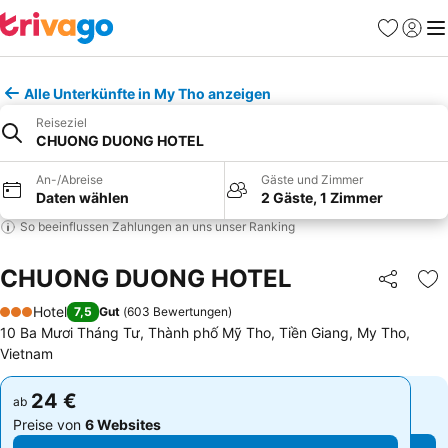
Favoriten
Einlog
Me
Alle Unterkünfte in My Tho anzeigen
Reiseziel
CHUONG DUONG HOTEL
An-/Abreise
Gäste und Zimmer
Daten wählen
2 Gäste, 1 Zimmer
So beeinflussen Zahlungen an uns unser Ranking
CHUONG DUONG HOTEL
Teilen
Zu
Hotel
7,5
Gut
(
603 Bewertungen
)
3 Sterne
10 Ba Mươi Tháng Tư, Thành phố Mỹ Tho, Tiền Giang, My Tho,
Vietnam
24 €
24 €
ab
ab
Preise von
6 Websites
Preise von
6 Websites